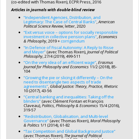
(co-edited with Thomas Rixen), ECPR Press, 2016
Articles in journals with double-blind review
“Independent Agencies, Distribution, and
Legitimacy: The Case of Central Banks”
,
American
Political Science Review
, letter, 2020
“Exit
versus
voice – options for socially responsible
investment in collective pension plans”
,
Economics
& Philosophy
, 2019 +
corrigendum
“In Defence of Fiscal Autonomy: A Reply to Risse
and Meyer”
(avec Thomas Rixen),
Journal of Political
Philosophy
, 27/4 (2019), 499-511
“On the very idea of an efficient wage”
,
Erasmus
Journal for Philosophy and Economics
11/2 (2018), 85-
104
“Growing the pie or slicing it differently – On the
need to disentangle two aspects of trade
agreements”
,
Global Justice: Theory, Practice, Rhetoric
10 (2017), 43-56
“Central banking and inequalities: Taking off the
blinders”
(avec Clément Fontan et François
Claveau),
Politics, Philosophy & Economics
15/4 (2016),
319-57
“Redistribution, Globalisation, and Multi-level
Governance”
(avec Thomas Rixen),
Moral Philosophy
& Politics
1/1 (2014), 61-82
“Tax Competition and Global Background Justice”
(avec Thomas Rixen),
The Journal of Political