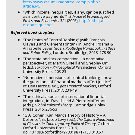
http://www.creum.umontreal.ca/spip.php?
article345
“Which income inequalities, if any, can be justified
as incentive payments?”,
Éthique et Économique /
Ethics and Economics
3/1 (2005),
http://ethique-
economique.net
Refereed book chapters
“The Ethics of Central Banking” (with François
Claveau and Clément Fontan), in: Andrei Poama &
Annabelle Lever (eds.),
Routledge Handbook in Ethics
and Public Policy
, London: Routledge, 2018, 178-90
“The state and tax competition – a normative
perspective”, in: Martin O’Neill and Shepley Orr
(eds.),
Taxation – Philosophical Perspectives
, Oxford
University Press, 203-23
“Normative dimensions of central banking – how
the guardians of financial markets affect justice”,
in: Lisa Herzog (ed.),
Just Financial Markets
, Oxford
University Press, 2017, 231-49
“The ethical aspects of international financial
integration”, in: David Held & Pietro Maffetone
(eds.),
Global Political Theory
, Cambridge: Polity
Press, 2016, 236-53
“G.A. Cohen, Karl Marx’s Theory of History – A
Defence”, in: Jacob Levy (ed.),
The Oxford Handbook
of Classics in Contemporary Political Theory
, Oxford:
Oxford University Press, 2016,
doi 10.1093/oxfordhb/9780198717133.013.57