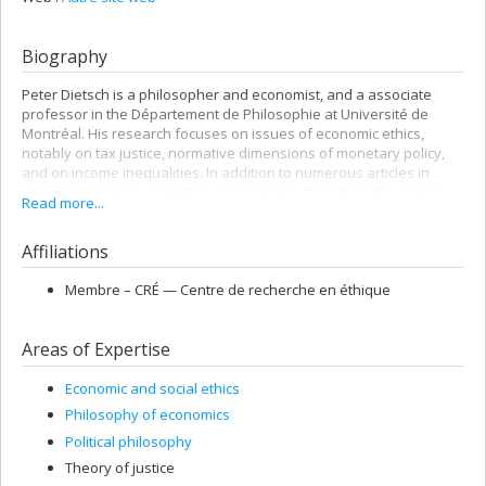
Biography
Peter Dietsch is a philosopher and economist, and a associate
professor in the Département de Philosophie at Université de
Montréal. His research focuses on issues of economic ethics,
notably on tax justice, normative dimensions of monetary policy,
and on income inequalities. In addition to numerous articles in
academic journals as well as public media, Dietsch is the author
Read more...
of
Catching Capital – The Ethics of Tax Competition
(Oxford University
Press, 2015), co-author of
Do Central Banks Serve the People?
(Polity
Affiliations
Press, 2018), and co-editor of
Global Tax Governance – What is Wrong
with It and How to Fix It
(ECPR Press, 2016). In 2017, Dietsch was
nominated to the College of New Scholars, Artists and Scientists of
Membre –
CRÉ — Centre de recherche en éthique
the Royal Society of Canada.
Areas of Expertise
Economic and social ethics
Philosophy of economics
Political philosophy
Theory of justice