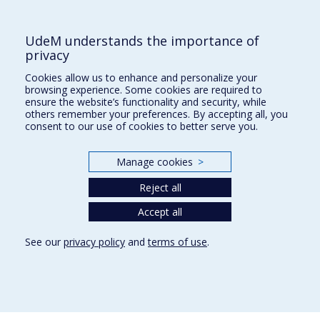
3744 Jean Brillant street
Local 592 (5th floor)
UdeM understands the importance of
Montréal (QC)
privacy
H3T 1P1
Contact us
Cookies allow us to enhance and personalize your
browsing experience. Some cookies are required to
E-mail
ensure the website’s functionality and security, while
others remember your preferences. By accepting all, you
News
(in french)
consent to our use of cookies to better serve you.
Activities
(in french)
Manage cookies
>
Supporting the CÉRIUM
Reject all
FACULTY OF ARTS AND SCIENCE
Accept all
Our Departments and Schools
See our
privacy policy
and
terms of use
.
Our Centres
Programs and Courses in our Faculty
Privacy