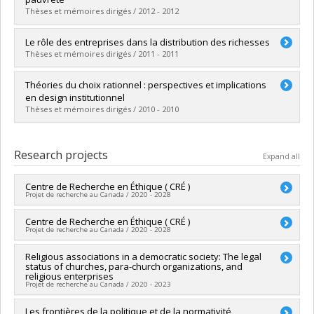
Lien vers le document dans Papyrus
Thèses et mémoires dirigés / 2012 - 2012
Graduate :
Gajevic Sayegh, Alexandre
Le rôle des entreprises dans la distribution des richesses
Cycle :
Master's
Thèses et mémoires dirigés / 2011 - 2011
Grade :
M.A.
Lien vers le document dans Papyrus
Graduate :
Ferretti, Thomas
Théories du choix rationnel : perspectives et implications
Cycle :
Master's
en design institutionnel
Grade :
M.A.
Thèses et mémoires dirigés / 2010 - 2010
Lien vers le document dans Papyrus
Graduate :
Doire St-Louis, Alexandre
Cycle :
Master's
Research projects
Expand all
Grade :
M.A.
Lien vers le document dans Papyrus
Centre de Recherche en Éthique ( CRÉ )
Projet de recherche au Canada / 2020 - 2028
Lead researcher :
Centre de Recherche en Éthique ( CRÉ )
Ryoa Chung
,
Christine Tappolet
Projet de recherche au Canada / 2020 - 2028
Co-researchers :
Charles Blattberg
,
Mira Johri
,
Stéphane
Rousseau
,
Éric Racine
,
Luc B. Tremblay
,
Bryn Williams-Jones
,
Lead researcher :
Religious associations in a democratic society: The legal
Ryoa Chung
,
Christine Tappolet
Frédéric Mérand
,
Cynthia E. Milton
,
Kathryn Furlong
,
Peter
status of churches, para-church organizations, and
Co-researchers :
Charles Blattberg
,
Mira Johri
,
Stéphane
Dietsch
,
Marie-Chantal Fortin
,
Christian Nadeau
,
Vardit
religious enterprises
Rousseau
,
Éric Racine
,
Bryn Williams-Jones
,
Frédéric Mérand
Ravitsky
,
Christophe Abrassart
,
Nathalie Orr Gaucher
,
Marc-
Projet de recherche au Canada / 2020 - 2023
,
Cynthia E. Milton
,
Kathryn Furlong
,
Peter Dietsch
,
Marie-
Antoine Dilhac
,
Sébastien Rioux
,
Anne Hudon
,
Aude Bandini
,
Chantal Fortin
,
Christian Nadeau
,
Augustin Simard
,
Vardit
Pascale Devette
,
Jonathan Simon
,
Denise Celentano
,
Lead researcher :
Les frontières de la politique et de la normativité
Victor Muniz-Fraticelli