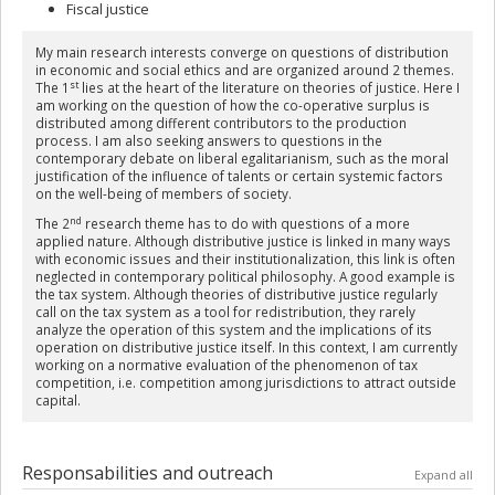
Fiscal justice
My main research interests converge on questions of distribution
in economic and social ethics and are organized around 2 themes.
st
The 1
lies at the heart of the literature on theories of justice. Here I
am working on the question of how the co-operative surplus is
distributed among different contributors to the production
process. I am also seeking answers to questions in the
contemporary debate on liberal egalitarianism, such as the moral
justification of the influence of talents or certain systemic factors
on the well-being of members of society.
nd
The 2
research theme has to do with questions of a more
applied nature. Although distributive justice is linked in many ways
with economic issues and their institutionalization, this link is often
neglected in contemporary political philosophy. A good example is
the tax system. Although theories of distributive justice regularly
call on the tax system as a tool for redistribution, they rarely
analyze the operation of this system and the implications of its
operation on distributive justice itself. In this context, I am currently
working on a normative evaluation of the phenomenon of tax
competition, i.e. competition among jurisdictions to attract outside
capital.
Responsabilities and outreach
Expand all