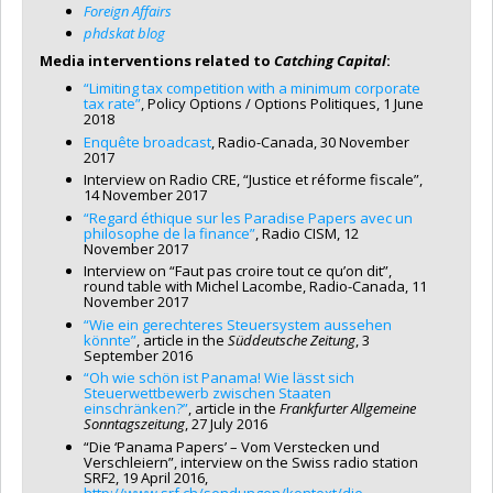
Foreign Affairs
phdskat blog
Media interventions related to
Catching Capital
:
“Limiting tax competition with a minimum corporate
tax rate”
, Policy Options / Options Politiques, 1 June
2018
Enquête broadcast
, Radio-Canada, 30 November
2017
Interview on Radio CRE, “Justice et réforme fiscale”,
14 November 2017
“Regard éthique sur les Paradise Papers avec un
philosophe de la finance”
, Radio CISM, 12
November 2017
Interview on “Faut pas croire tout ce qu’on dit”,
round table with Michel Lacombe, Radio-Canada, 11
November 2017
“Wie ein gerechteres Steuersystem aussehen
könnte”
, article in the
Süddeutsche Zeitung
, 3
September 2016
“Oh wie schön ist Panama! Wie lässt sich
Steuerwettbewerb zwischen Staaten
einschränken?”
, article in the
Frankfurter Allgemeine
Sonntagszeitung
, 27 July 2016
“Die ‘Panama Papers’ – Vom Verstecken und
Verschleiern”, interview on the Swiss radio station
SRF2, 19 April 2016,
http://www.srf.ch/sendungen/kontext/die-