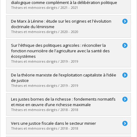
Cycle :
Master's
dialogique comme complément à la délibération politique
Grade :
M.A.
Thèses et mémoires dirigés / 2021 - 2021
Lien vers le document dans Papyrus
Graduate :
Hamelin-Roussel, Gabriel
De Marx à Lénine : étude sur les origines et l'évolution
Cycle :
Master's
doctrinale du léninisme
Grade :
M.A.
Thèses et mémoires dirigés / 2020 - 2020
Lien vers le document dans Papyrus
Graduate :
Hétu, Arnaud
Sur l'éthique des politiques agricoles : réconcilier la
Cycle :
Master's
fonction nourricière de l'agriculture avec la santé des
Grade :
M.A.
écosystèmes
Lien vers le document dans Papyrus
Thèses et mémoires dirigés / 2019 - 2019
Graduate :
Genest-Richard, Pascal
De la théorie marxiste de l’exploitation capitaliste à l’idée
Cycle :
Master's
de justice
Grade :
M.A.
Thèses et mémoires dirigés / 2019 - 2019
Lien vers le document dans Papyrus
Graduate :
Tadiemenou, Léonidas Carlos
Les justes bornes de la richesse : fondements normatifs
Cycle :
Doctoral
et mise en œuvre d’une richesse maximale
Grade :
Ph. D.
Thèses et mémoires dirigés / 2018 - 2018
Lien vers le document dans Papyrus
Graduate :
Jobin, Christian
Vers une justice fiscale dans le secteur minier
Cycle :
Doctoral
Thèses et mémoires dirigés / 2018 - 2018
Grade :
Ph. D.