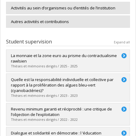
Activités au sein d’organismes ou d’entités de l’institution
Autres activités et contributions
Student supervision
Expand all
La monnaie et la zone euro au prisme du contractualisme
rawlsien
Thèses et mémoires dirigés / 2025 - 2025
Graduate :
Delorme, Morgane
Quelle est la responsabilité individuelle et collective par
Cycle :
Doctoral
rapport à la prolifération des algues bleu-vert
Grade :
Ph. D.
(cyanobactéries)?
Lien vers le document dans Papyrus
Thèses et mémoires dirigés / 2023 - 2023
Graduate :
Cahen, Emmanuel
Revenu minimum garanti et réciprocité : une critique de
Cycle :
Master's
l’objection de l’exploitation
Grade :
M. Sc.
Thèses et mémoires dirigés / 2022 - 2022
Lien vers le document dans Papyrus
Graduate :
Trottier-Bouthillette, Arnaud
Dialogue et solidarité en démocratie : l ’éducation