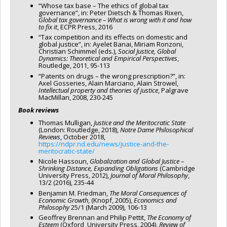
“Whose tax base – The ethics of global tax
governance”, in: Peter Dietsch & Thomas Rixen,
Global tax governance – What is wrong with it and how
to fix it
, ECPR Press, 2016
“Tax competition and its effects on domestic and
global justice”, in: Ayelet Banai, Miriam Ronzoni,
Christian Schimmel (eds.),
Social Justice, Global
Dynamics: Theoretical and Empirical Perspectives
,
Routledge, 2011, 95-113
“Patents on drugs – the wrong prescription?”, in:
Axel Gosseries, Alain Marciano, Alain Strowel,
Intellectual property and theories of justice
, Palgrave
MacMillan, 2008, 230-245
Book reviews
Thomas Mulligan,
Justice and the Meritocratic State
(London: Routledge, 2018),
Notre Dame Philosophical
Reviews
, October 2018,
https://ndpr.nd.edu/news/justice-and-the-
meritocratic-state/
Nicole Hassoun,
Globalization and Global Justice –
Shrinking Distance, Expanding Obligations
(Cambridge
University Press, 2012),
Journal of Moral Philosophy
,
13/2 (2016), 235-44
Benjamin M. Friedman,
The Moral Consequences of
Economic Growth
, (Knopf, 2005),
Economics and
Philosophy
25/1 (March 2009), 106-13
Geoffrey Brennan and Philip Pettit,
The Economy of
Esteem
(Oxford University Press, 2004),
Review of