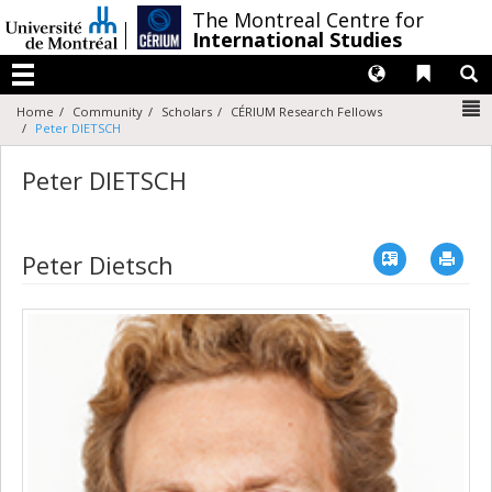
Passer
/
The Montreal Centre for
au
International Studies
contenu
Langues
Liens 
R
Menu
N
Home
Community
Scholars
CÉRIUM Research Fellows
Peter DIETSCH
Peter DIETSCH
Vcard
Imp
Peter Dietsch