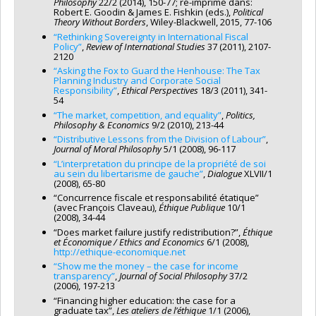
Philosophy
22/2 (2014), 150-77; ré-imprimé dans:
Robert E. Goodin & James E. Fishkin (eds.),
Political
Theory Without Borders
, Wiley-Blackwell, 2015, 77-106
“Rethinking Sovereignty in International Fiscal
Policy”
,
Review of International Studies
37 (2011), 2107-
2120
“Asking the Fox to Guard the Henhouse: The Tax
Planning Industry and Corporate Social
Responsibility”
,
Ethical Perspectives
18/3 (2011), 341-
54
“The market, competition, and equality”
,
Politics,
Philosophy & Economics
9/2 (2010), 213-44
“Distributive Lessons from the Division of Labour”
,
Journal of Moral Philosophy
5/1 (2008), 96-117
“L’interpretation du principe de la propriété de soi
au sein du libertarisme de gauche”
,
Dialogue
XLVII/1
(2008), 65-80
“Concurrence fiscale et responsabilité étatique”
(avec François Claveau),
Éthique Publique
10/1
(2008), 34-44
“Does market failure justify redistribution?”,
Éthique
et Économique / Ethics and Economics
6/1 (2008),
http://ethique-economique.net
“Show me the money – the case for income
transparency”
,
Journal of Social Philosophy
37/2
(2006), 197-213
“Financing higher education: the case for a
graduate tax”,
Les ateliers de l’éthique
1/1 (2006),