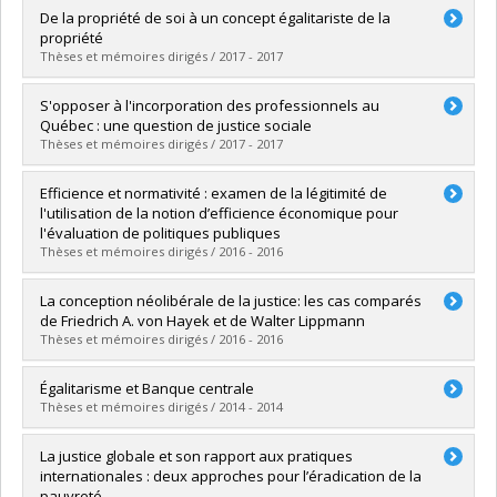
Lien vers le document dans Papyrus
Graduate :
Ouellet-Simard, Alexis
De la propriété de soi à un concept égalitariste de la
Cycle :
Master's
propriété
Grade :
M.A.
Thèses et mémoires dirigés / 2017 - 2017
Lien vers le document dans Papyrus
Graduate :
Lajoie, Sylvain
S'opposer à l'incorporation des professionnels au
Cycle :
Master's
Québec : une question de justice sociale
Grade :
M.A.
Thèses et mémoires dirigés / 2017 - 2017
Lien vers le document dans Papyrus
Graduate :
Bélec, Guillaume
Efficience et normativité : examen de la légitimité de
Cycle :
Master's
l'utilisation de la notion d’efficience économique pour
Grade :
M.A.
l'évaluation de politiques publiques
Lien vers le document dans Papyrus
Thèses et mémoires dirigés / 2016 - 2016
Graduate :
Letourneux, François
La conception néolibérale de la justice: les cas comparés
Cycle :
Master's
de Friedrich A. von Hayek et de Walter Lippmann
Grade :
M.A.
Thèses et mémoires dirigés / 2016 - 2016
Lien vers le document dans Papyrus
Graduate :
Jalbert, Marie-Eve
Égalitarisme et Banque centrale
Cycle :
Master's
Thèses et mémoires dirigés / 2014 - 2014
Grade :
M.A.
Lien vers le document dans Papyrus
Graduate :
Brien, Alexandre
La justice globale et son rapport aux pratiques
Cycle :
Master's
internationales : deux approches pour l’éradication de la
Grade :
M.A.
pauvreté