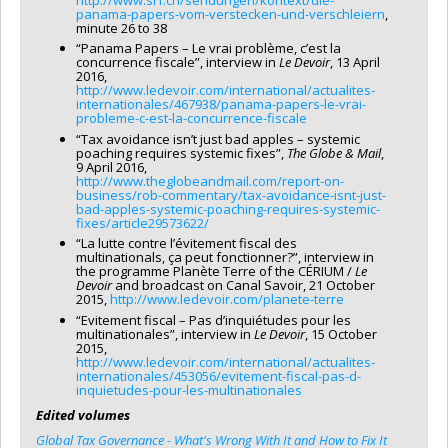
panama-papers-vom-verstecken-und-verschleiern
,
minute 26 to 38
“Panama Papers – Le vrai problème, c’est la
concurrence fiscale”, interview in
Le Devoir
, 13 April
2016,
http://www.ledevoir.com/international/actualites-
internationales/467938/panama-papers-le-vrai-
probleme-c-est-la-concurrence-fiscale
“Tax avoidance isn’t just bad apples – systemic
poaching requires systemic fixes”,
The Globe & Mail
,
9 April 2016,
http://www.theglobeandmail.com/report-on-
business/rob-commentary/tax-avoidance-isnt-just-
bad-apples-systemic-poaching-requires-systemic-
fixes/article29573622/
“La lutte contre l’évitement fiscal des
multinationals, ça peut fonctionner?”, interview in
the programme Planète Terre of the CÉRIUM /
Le
Devoir
and broadcast on Canal Savoir, 21 October
2015,
http://www.ledevoir.com/planete-terre
“Evitement fiscal – Pas d’inquiétudes pour les
multinationales”, interview in
Le Devoir
, 15 October
2015,
http://www.ledevoir.com/international/actualites-
internationales/453056/evitement-fiscal-pas-d-
inquietudes-pour-les-multinationales
Edited volumes
Global Tax Governance - What's Wrong With It and How to Fix It