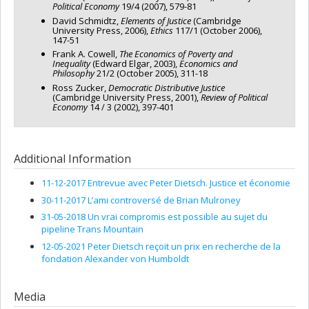
Political Economy
19/4 (2007), 579-81
David Schmidtz,
Elements of Justice
(Cambridge
University Press, 2006),
Ethics
117/1 (October 2006),
147-51
Frank A. Cowell,
The Economics of Poverty and
Inequality
(Edward Elgar, 2003),
Economics and
Philosophy
21/2 (October 2005), 311-18
Ross Zucker,
Democratic Distributive Justice
(Cambridge University Press, 2001),
Review of Political
Economy
14 / 3 (2002), 397-401
Additional Information
11-12-2017 Entrevue avec Peter Dietsch. Justice et économie
30-11-2017 L’ami controversé de Brian Mulroney
31-05-2018 Un vrai compromis est possible au sujet du
pipeline Trans Mountain
12-05-2021 Peter Dietsch reçoit un prix en recherche de la
fondation Alexander von Humboldt
Media