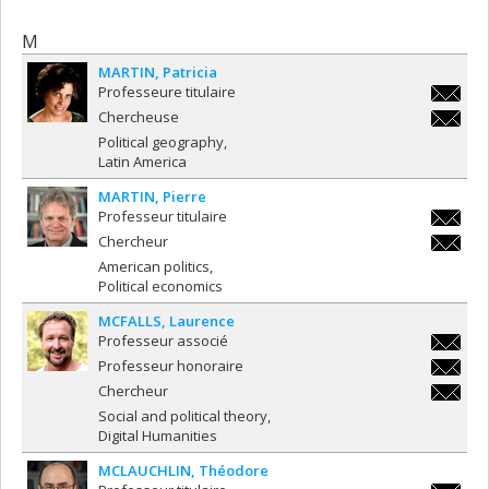
M
MARTIN
Patricia
Professeure titulaire
patricia
Chercheuse
patricia
Political geography
Latin America
MARTIN
Pierre
Professeur titulaire
pierre.m
Chercheur
pierre.m
American politics
Political economics
MCFALLS
Laurence
Professeur associé
laurence
Professeur honoraire
laurence
Chercheur
laurence
Social and political theory
Digital Humanities
MCLAUCHLIN
Théodore