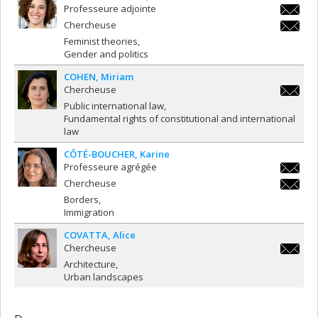
Professeure adjointe
danielle
Chercheuse
danielle
Feminist theories
Gender and politics
COHEN
Miriam
Chercheuse
miriam.
Public international law
Fundamental rights of constitutional and international
law
CÔTÉ-BOUCHER
Karine
Professeure agrégée
karine.c
Chercheuse
boucher
karine.c
Borders
boucher
Immigration
COVATTA
Alice
Chercheuse
alice.co
Architecture
Urban landscapes