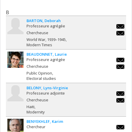
B
BARTON
Deborah
Professeure agrégée
deborah
Chercheuse
deborah
World War, 1939–1945
Modern Times
BEAUDONNET
Laurie
Professeure agrégée
laurie.
Chercheuse
laurie.
Public Opinion
Electoral studies
BELONY
Lyns-Virginie
Professeure adjointe
lyns-
Chercheuse
virginie
lyns-
Haiti
virginie
Modernity
BENYEKHLEF
Karim
Chercheur
karim.b