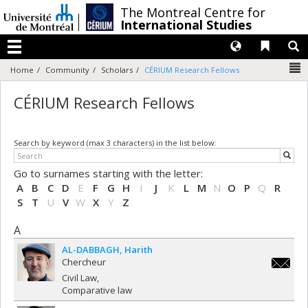
Passer
/
The Montreal Centre for
au
International Studies
contenu
Langues
Liens 
R
Menu
N
Home
Community
Scholars
CÉRIUM Research Fellows
CÉRIUM Research Fellows
Search by keyword (max 3 characters) in the list below:
Go to surnames starting with the letter:
A
B
C
D
E
F
G
H
I
J
K
L
M
N
O
P
Q
R
S
T
U
V
W
X
Y
Z
A
AL-DABBAGH
Harith
Chercheur
harith.al
Civil Law
dabbagh
Comparative law