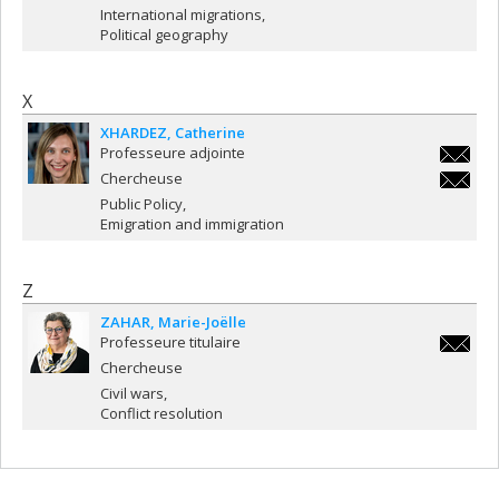
luna.vi
International migrations
Political geography
X
XHARDEZ
Catherine
Professeure adjointe
catheri
Chercheuse
catheri
Public Policy
Emigration and immigration
Z
ZAHAR
Marie-Joëlle
Professeure titulaire
marie-
Chercheuse
joelle.z
Civil wars
Conflict resolution