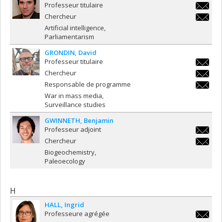
Professeur titulaire
jean-
Chercheur
francoi
jean-
Artificial intelligence
francoi
Parliamentarism
GRONDIN
David
Professeur titulaire
david.gr
Chercheur
david.gr
Responsable de programme
david.gr
War in mass media
Surveillance studies
GWINNETH
Benjamin
Professeur adjoint
benjami
Chercheur
benjami
Biogeochemistry
Paleoecology
H
HALL
Ingrid
Professeure agrégée