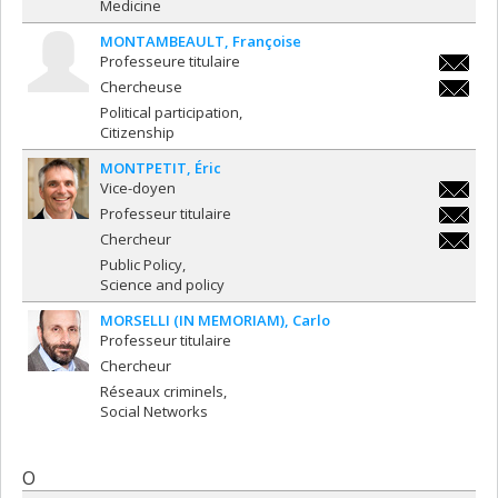
Medicine
MONTAMBEAULT
Françoise
Professeure titulaire
francoi
Chercheuse
francoi
Political participation
Citizenship
MONTPETIT
Éric
Vice-doyen
e.montp
Professeur titulaire
e.montp
Chercheur
e.montp
Public Policy
Science and policy
MORSELLI (IN MEMORIAM)
Carlo
Professeur titulaire
Chercheur
Réseaux criminels
Social Networks
O