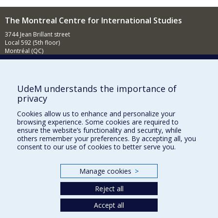
The Montreal Centre for International Studies
3744 Jean Brillant street
Local 592 (5th floor)
Montréal (QC)
H3T 1P1
Contact us
E-mail
UdeM understands the importance of
privacy
News
(in french)
Cookies allow us to enhance and personalize your
Activities
(in french)
browsing experience. Some cookies are required to
ensure the website’s functionality and security, while
Supporting the CÉRIUM
others remember your preferences. By accepting all, you
consent to our use of cookies to better serve you.
FACULTY OF ARTS AND SCIENCE
Manage cookies
>
Our Departments and Schools
Reject all
Our Centres
Programs and Courses in our Faculty
Accept all