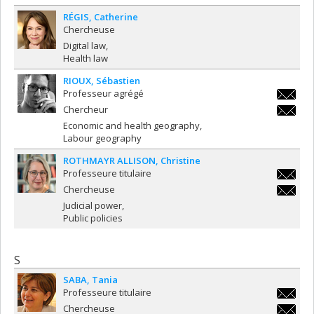
RÉGIS
Catherine
Chercheuse
Digital law
Health law
RIOUX
Sébastien
Professeur agrégé
s.rioux@
Chercheur
s.rioux@
Economic and health geography
Labour geography
ROTHMAYR ALLISON
Christine
Professeure titulaire
christin
Chercheuse
christin
Judicial power
Public policies
S
SABA
Tania
Professeure titulaire
tania.s
Chercheuse