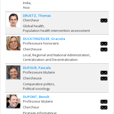
diana.di
India
Asia
DRUETZ
Thomas
Chercheur
thomas.
Global health
Population health intervention assessment
DUCATENZEILER
Graciela
Professeure honoraire
graciela
Chercheuse
graciela
Local, Regional and National Administration
Centralization and Decentralization
DUFOUR
Pascale
Professeure titulaire
pascale
Chercheuse
pascale
Comparative politics
Political sociology
DUPONT
Benoît
Professeur titulaire
benoit.
Chercheur
benoit.
Piratage informatique