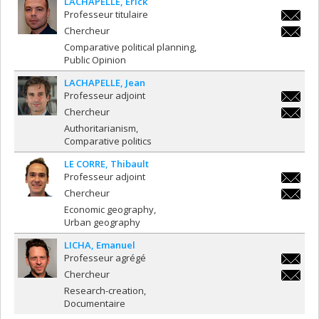
LACHAPELLE
Erick
Professeur titulaire
erick.la
Chercheur
erick.la
Comparative political planning
Public Opinion
LACHAPELLE
Jean
Professeur adjoint
jean.lac
Chercheur
jean.lac
Authoritarianism
Comparative politics
LE CORRE
Thibault
Professeur adjoint
thibault
Chercheur
thibault
Economic geography
Urban geography
LICHA
Emanuel
Professeur agrégé
emanuel
Chercheur
emanuel
Research-creation
Documentaire