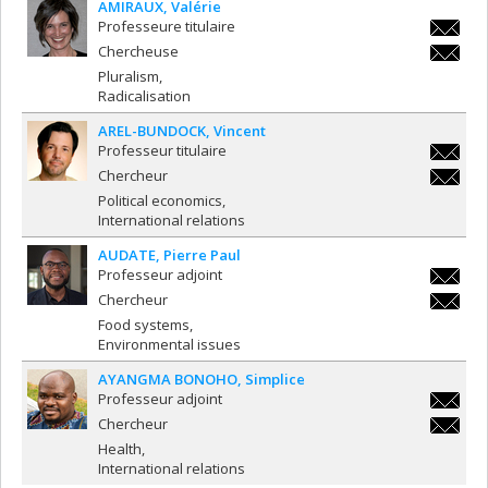
AMIRAUX
Valérie
Professeure titulaire
valerie.
Chercheuse
valerie.
Pluralism
Radicalisation
AREL-BUNDOCK
Vincent
Professeur titulaire
vincent.a
Chercheur
bundock
vincent.a
Political economics
bundock
International relations
AUDATE
Pierre Paul
Professeur adjoint
pierre.p
Chercheur
pierre.p
Food systems
Environmental issues
AYANGMA BONOHO
Simplice
Professeur adjoint
simplic
Chercheur
simplic
Health
International relations