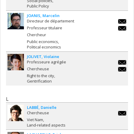
Social policies
Public Policy
JOANIS
Marcelin
Directeur de département
marcelin
Professeur titulaire
marcelin
Chercheur
Public economics
Political economics
JOLIVET
Violaine
Professeure agrégée
violaine
Chercheuse
violaine
Right to the city
Gentrification
L
LABBÉ
Danielle
Chercheuse
danielle
Viet Nam
Land-related aspects