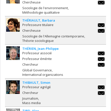
sara.te
Chercheuse
sara.te
Sociologie de l'environnement
Méthodologie qualitative
THÉRIAULT
Barbara
Professeure titulaire
barbara.
Chercheuse
barbara.
Sociologie de l'Allemagne contemporaine
Théorie sociologique
THÉRIEN
Jean-Philippe
Professeur associé
jean-
Professeur émérite
philippe
jean-
Chercheur
philippe
jean-
Global Governance
philippe
International organizations
THIBAULT
Simon
Professeur agrégé
s.thibau
Chercheur
s.thibau
Journalism
Mass media
TIPEI
Alex