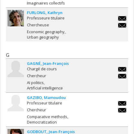
Imaginaires collectifs
FURLONG
Kathryn
Professeure titulaire
kathryn.
Chercheuse
kathryn.
Economic geography
Urban geography
G
GAGNÉ
Jean-François
Chargé de cours
jean-
Chercheur
francoi
jean-
AI politics
francoi
Artificial intelligence
GAZIBO
Mamoudou
Professeur titulaire
mamoudo
Chercheur
mamoudo
Comparative methods
Democratization
GODBOUT
Jean-François