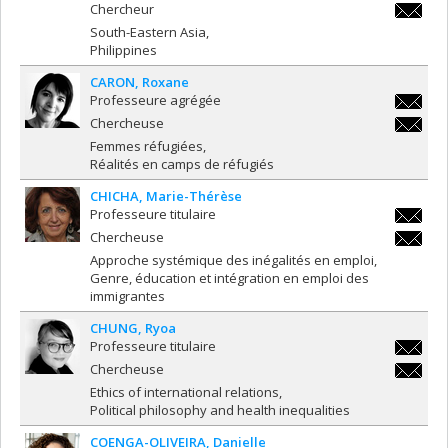
dominiq
Chercheur
dominiq
South-Eastern Asia
Philippines
CARON
Roxane
Professeure agrégée
roxane.
Chercheuse
roxane.
Femmes réfugiées
Réalités en camps de réfugiés
CHICHA
Marie-Thérèse
Professeure titulaire
marie-
Chercheuse
therese
marie-
Approche systémique des inégalités en emploi
therese
Genre, éducation et intégration en emploi des
immigrantes
CHUNG
Ryoa
Professeure titulaire
ryoa.ch
Chercheuse
ryoa.ch
Ethics of international relations
Political philosophy and health inequalities
COENGA-OLIVEIRA
Danielle