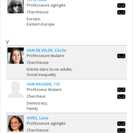
Professeure agrégée
alex.tip
Chercheuse
alex.tip
Europe
Eastern Europe
V
VAN DE VELDE
Cécile
Professeure titulaire
cecile.
Chercheuse
Entrée dans la vie adulte
Social inequality
VAN RAHDEN
Till
Professeur titulaire
till.van
Chercheur
till.van
Democracy
Family
VIVES
Luna
Professeure agrégée
luna.vi
Chercheuse