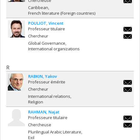
Chercheuse
emeline
Caribbean
French literature (Foreign countries)
POULIOT
Vincent
Professeur titulaire
vincent.
Chercheur
vincent.
Global Governance
International organizations
R
RABKIN
Yakov
Professeur émérite
yakov.r
Chercheur
yakov.r
International relations
Religion
RAHMAN
Najat
Professeure titulaire
najat.r
Chercheuse
najat.r
Plurilingual Arabic Literature
Exil