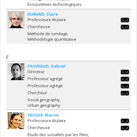
Écosystèmes technologiques
DURAND
Claire
Professeure titulaire
claire.d
Chercheuse
claire.d
Méthode de sondage
Méthodologie quantitative
F
FAUVEAUD
Gabriel
Directeur
gabriel
Professeur agrégé
gabriel
Professeur agrégé
gabriel
Chercheur
gabriel
Social geography
Urban geography
FROGER
Marion
Professeure titulaire
marion.
Chercheuse
marion.
Étude des socialités par les films