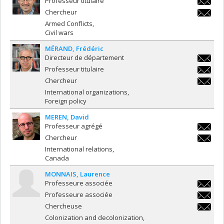
Professeur titulaire
theodor
Chercheur
theodor
Armed Conflicts
Civil wars
MÉRAND
Frédéric
Directeur de département
frederi
Professeur titulaire
frederi
Chercheur
frederi
International organizations
Foreign policy
MEREN
David
Professeur agrégé
david.m
Chercheur
david.m
International relations
Canada
MONNAIS
Laurence
Professeure associée
laurenc
Professeure associée
roussel
laurenc
Chercheuse
roussel
laurenc
Colonization and decolonization
roussel