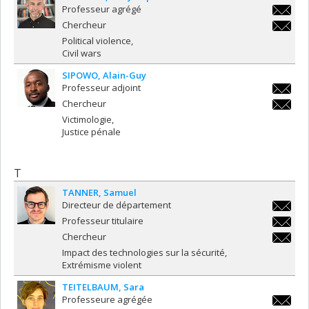
Professeur agrégé
ljm.sey
Chercheur
ljm.sey
Political violence
Civil wars
SIPOWO
Alain-Guy
Professeur adjoint
alain-
Chercheur
guy.tac
alain-
Victimologie
guy.tac
Justice pénale
T
TANNER
Samuel
Directeur de département
samuel.
Professeur titulaire
samuel.
Chercheur
samuel.
Impact des technologies sur la sécurité
Extrémisme violent
TEITELBAUM
Sara
Professeure agrégée