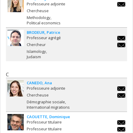
Professeure adjointe
evelyne
Chercheuse
Methodology
Political economics
BRODEUR
Patrice
Professeur agrégé
patrice.
Chercheur
patrice.
Islamology
Judaism
C
CANEDO
Ana
Professeure adjointe
ana.can
Chercheuse
ana.can
Démographie sociale
International migrations
CAOUETTE
Dominique
Professeur titulaire
dominiq
Professeur titulaire