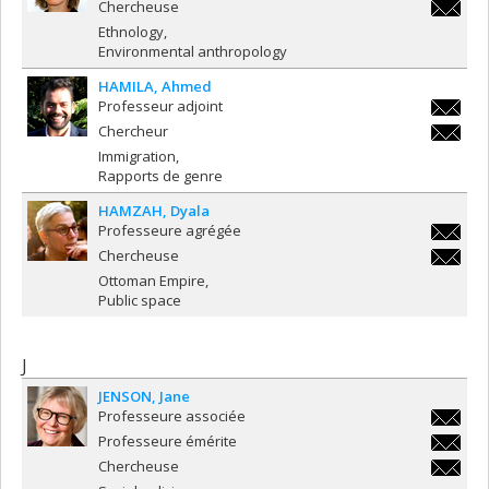
ingrid.h
Chercheuse
ingrid.h
Ethnology
Environmental anthropology
HAMILA
Ahmed
Professeur adjoint
ahmed.h
Chercheur
ahmed.h
Immigration
Rapports de genre
HAMZAH
Dyala
Professeure agrégée
dyala.h
Chercheuse
dyala.h
Ottoman Empire
Public space
J
JENSON
Jane
Professeure associée
jane.je
Professeure émérite
jane.je
Chercheuse
jane.je