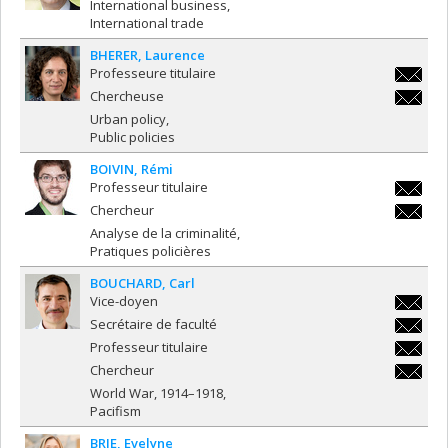
International business
International trade
BHERER
Laurence
Professeure titulaire
laurenc
Chercheuse
laurenc
Urban policy
Public policies
BOIVIN
Rémi
Professeur titulaire
remi.boi
Chercheur
remi.boi
Analyse de la criminalité
Pratiques policières
BOUCHARD
Carl
Vice-doyen
carl.bo
Secrétaire de faculté
carl.bo
Professeur titulaire
carl.bo
Chercheur
carl.bo
World War, 1914–1918
Pacifism
BRIE
Evelyne