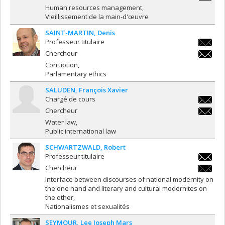
tania.s
Human resources management
Vieillissement de la main-d'œuvre
SAINT-MARTIN
Denis
Professeur titulaire
denis.sai
Chercheur
martin@
denis.sai
Corruption
martin@
Parlamentary ethics
SALUDEN
François Xavier
Chargé de cours
francois
Chercheur
francois
Water law
Public international law
SCHWARTZWALD
Robert
Professeur titulaire
robert.
Chercheur
robert.
Interface between discourses of national modernity on
the one hand and literary and cultural modernites on
the other
Nationalismes et sexualités
SEYMOUR
Lee Joseph Mars