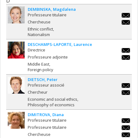
D
DEMBINSKA
Magdalena
Professeure titulaire
magdale
Chercheuse
magdale
Ethnic conflict
Nationalism
DESCHAMPS-LAPORTE
Laurence
Directrice
laurenc
Professeure adjointe
laporte
laurenc
Middle East
laporte
Foreign policy
DIETSCH
Peter
Professeur associé
peter.di
Chercheur
peter.di
Economic and social ethics
Philosophy of economics
DIMITROVA
Diana
Professeure titulaire
diana.di
Professeure titulaire
diana.di
Chercheuse