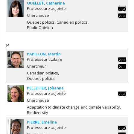
OUELLET
Catherine
Professeure adjointe
catherin
Chercheuse
catherin
Quebec politics, Canadian politics
Public Opinion
P
PAPILLON
Martin
Professeur titulaire
martin.p
Chercheur
martin.p
Canadian politics
Quebec politics
PELLETIER
Johanne
Professeure adjointe
johanne.
Chercheuse
Adaptation to climate change and climate variability
Biodiversity
PIERRE
Emeline
Professeure adjointe
emeline