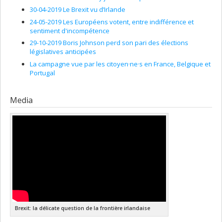
30-04-2019 Le Brexit vu d’Irlande
24-05-2019 Les Européens votent, entre indifférence et
sentiment d'incompétence
29-10-2019 Boris Johnson perd son pari des élections
législatives anticipées
La campagne vue par les citoyen·ne·s en France, Belgique et
Portugal
Media
Brexit: la délicate question de la frontière irlandaise