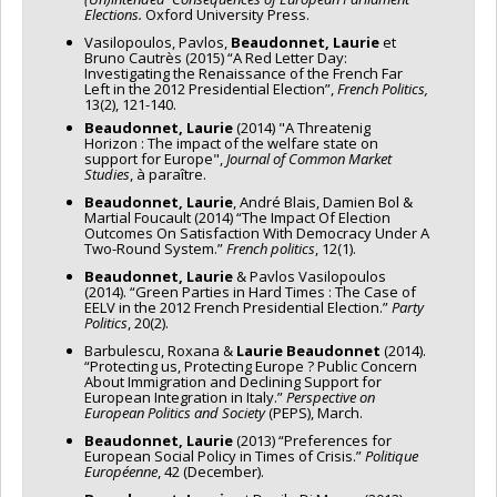
Elections.
Oxford University Press.
Vasilopoulos, Pavlos,
Beaudonnet, Laurie
et
Bruno Cautrès (2015) “A Red Letter Day:
Investigating the Renaissance of the French Far
Left in the 2012 Presidential Election”,
French Politics
,
13(2), 121-140.
Beaudonnet, Laurie
(2014) "A Threatenig
Horizon : The impact of the welfare state on
support for Europe",
Journal of Common Market
Studies
, à paraître.
Beaudonnet, Laurie
, André Blais, Damien Bol &
Martial Foucault (2014) “The Impact Of Election
Outcomes On Satisfaction With Democracy Under A
Two-Round System.”
French politics
, 12(1).
Beaudonnet, Laurie
& Pavlos Vasilopoulos
(2014). “Green Parties in Hard Times : The Case of
EELV in the 2012 French Presidential Election.”
Party
Politics
, 20(2).
Barbulescu, Roxana &
Laurie Beaudonnet
(2014).
“Protecting us, Protecting Europe ? Public Concern
About Immigration and Declining Support for
European Integration in Italy.”
Perspective on
European Politics and Society
(PEPS), March.
Beaudonnet, Laurie
(2013) “Preferences for
European Social Policy in Times of Crisis.”
Politique
Européenne
, 42 (December).