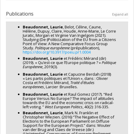
Grant programs:
Lead researcher :
Dietlind Stolle
Co-researchers :
Laurie Beaudonnet
Publications
Expand all
Funding sources:
FRQSC/Fonds de recherche du Québec -
Société et culture (FQRSC)
Beaudonnet, Laurie
, Belot, Céline, Caune,
Grant programs:
PV129894-(RG) Programme Regroupements
Hélène, Dupuy, Claire, Houde, Anne-Marie, Le Corre
stratégiques
Juratic, Morgan et Virginie Van Ingelgom (2021).
Studying (De-)Politicization of the EU from a Citizens
Point of View: A New Comparative Focus Group
Study.
Politique européenne
(prépublication),
https://doi.org/10.3917/poeu.pr1.0004
Beaudonnet, Laurie
et Frédéric Mérand (dir)
(2019). « Qu’est-ce que l’Europe politique ? »
Politique
Européenne
, 2019(3).
Beaudonnet, Laurie
et Capucine Berdah (2018)
« Les partis politiques et l’Union », dans : Olivier
Costa et Frédéric Mérand,
Traité d’études
européennes
, Larcier :Bruxelles.
Beaudonnet, Laurie
et Raul Gomez (2017). “Red
Europe Versus No Europe? The impact of attitudes
towards the EU and the economic crisis on radical-
left voting. ”
West European Politics
, 40(2): 316-335.
Beaudonnet, Laurie
, Mark N. Franklin et
Christopher Wlezien. (2016) “The Negative Effect of
Elections to the European Parliament on Diffuse
Support for the European Project.” dans: Wouter
van der Brug and Claes de Vreese (dir.)
(Un)intended Consequences of European Parliament