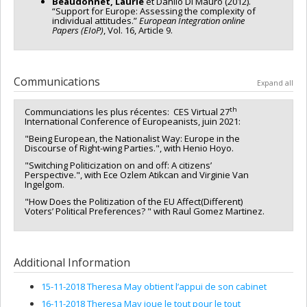
Beaudonnet, Laurie
et Danilo Di Mauro (2012).
“Support for Europe: Assessing the complexity of
individual attitudes.”
European Integration online
Papers (EIoP)
, Vol. 16, Article 9.
Communications
Expand all
th
Communciations les plus récentes: CES Virtual 27
International Conference of Europeanists, juin 2021:
"Being European, the Nationalist Way: Europe in the
Discourse of Right-wing Parties.", with Henio Hoyo.
"Switching Politicization on and off: A citizens’
Perspective.", with Ece Ozlem Atikcan and Virginie Van
Ingelgom.
"How Does the Politization of the EU Affect(Different)
Voters’ Political Preferences? " with Raul Gomez Martinez.
Additional Information
15-11-2018 Theresa May obtient l’appui de son cabinet
16-11-2018 Theresa May joue le tout pour le tout