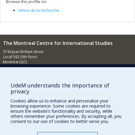
Browse this profile on:
Vitrine de la recherche
The Montreal Centre for International Studies
3744 Jean Brillant street
Local 592 (5th floor)
Montréal (QC)
H3T 1P1
Contact us
E-mail
UdeM understands the importance of
privacy
News
(in french)
Cookies allow us to enhance and personalize your
Activities
(in french)
browsing experience. Some cookies are required to
ensure the website’s functionality and security, while
Supporting the CÉRIUM
others remember your preferences. By accepting all, you
consent to our use of cookies to better serve you.
FACULTY OF ARTS AND SCIENCE