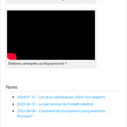
Élections anticipées au Royaume-Uni ?
News
2024-07-17 –
Les Jeux olympiques 2024: nos experts
2023-06-13 –
Le personnel de l’UdeM célébré
2022-08-08 –
Comment les Européens perçoivent-ils
l’Europe?