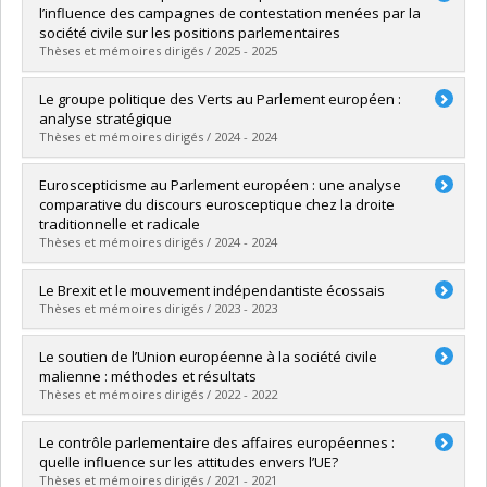
Cycle :
Master's
l’influence des campagnes de contestation menées par la
Grade :
M. Sc.
société civile sur les positions parlementaires
Lien vers le document dans Papyrus
Thèses et mémoires dirigés / 2025 - 2025
Graduate :
Reymond, Elisa
Le groupe politique des Verts au Parlement européen :
Cycle :
Master's
analyse stratégique
Grade :
M. Sc.
Thèses et mémoires dirigés / 2024 - 2024
Lien vers le document dans Papyrus
Graduate :
Guégan, Nolwen
Euroscepticisme au Parlement européen : une analyse
Cycle :
Master's
comparative du discours eurosceptique chez la droite
Grade :
M. Sc.
traditionnelle et radicale
Lien vers le document dans Papyrus
Thèses et mémoires dirigés / 2024 - 2024
Graduate :
Benoit, Léandre
Le Brexit et le mouvement indépendantiste écossais
Cycle :
Master's
Thèses et mémoires dirigés / 2023 - 2023
Grade :
M. Sc.
Lien vers le document dans Papyrus
Graduate :
Rheault, Gabrielle
Le soutien de l’Union européenne à la société civile
Cycle :
Master's
malienne : méthodes et résultats
Grade :
M. Sc.
Thèses et mémoires dirigés / 2022 - 2022
Lien vers le document dans Papyrus
Graduate :
Vuitton, Alix
Le contrôle parlementaire des affaires européennes :
Cycle :
Master's
quelle influence sur les attitudes envers l’UE?
Grade :
M. Sc.
Thèses et mémoires dirigés / 2021 - 2021