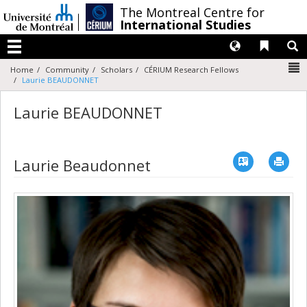
Passer
/
The Montreal Centre for
au
International Studies
contenu
Langues
Liens 
R
Menu
N
Home
Community
Scholars
CÉRIUM Research Fellows
Laurie BEAUDONNET
Laurie BEAUDONNET
Vcard
Imp
Laurie Beaudonnet