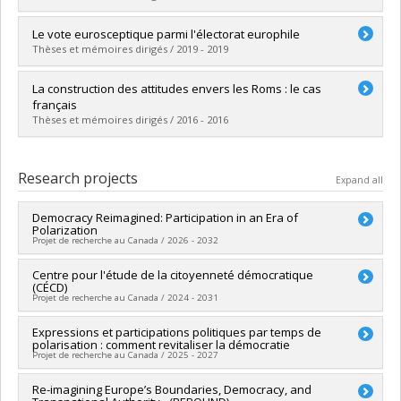
Lien vers le document dans Papyrus
Graduate :
Mounier, Antoine
Le vote eurosceptique parmi l'électorat europhile
Cycle :
Master's
Thèses et mémoires dirigés / 2019 - 2019
Grade :
M. Sc.
Lien vers le document dans Papyrus
Graduate :
Houde, Anne-Marie
La construction des attitudes envers les Roms : le cas
Cycle :
Master's
français
Grade :
M. Sc.
Thèses et mémoires dirigés / 2016 - 2016
Lien vers le document dans Papyrus
Graduate :
Gagnon, Audrey
Cycle :
Master's
Research projects
Expand all
Grade :
M.A.
Lien vers le document dans Papyrus
Democracy Reimagined: Participation in an Era of
Polarization
Projet de recherche au Canada / 2026 - 2032
Lead researcher :
Centre pour l'étude de la citoyenneté démocratique
Laurie Beaudonnet
(CÉCD)
Co-researchers :
Pascale Devette
,
Catherine Ouellet
Projet de recherche au Canada / 2024 - 2031
Funding sources:
CRSH/Conseil de recherches en sciences
humaines du Canada
Lead researcher :
Expressions et participations politiques par temps de
Patrick Fournier
,
Frédérick Bastien
Grant programs:
PVXXXXXX-Subvention Savoir
polarisation : comment revitaliser la démocratie
Co-researchers :
André Blais
,
Claire Durand
,
Richard Nadeau
Projet de recherche au Canada / 2025 - 2027
,
Jean-François Godbout
,
Roxane de la Sablonnière
,
Erick
Lachapelle
,
Laurie Beaudonnet
,
Vincent Arel-Bundock
,
Ruth
Lead researcher :
Re-imagining Europe’s Boundaries, Democracy, and
Laurie Beaudonnet
Dassonneville
,
Olivier Jacques
,
Catherine Ouellet
,
Evelyne