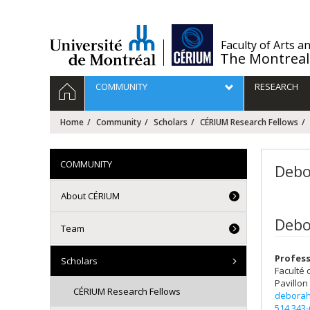
Passer
au
contenu
/
Faculty of Arts a
The Montreal
Navigation
HOME
COMMUNITY
RESEARCH
principale
Home
Community
Scholars
CÉRIUM Research Fellows
COMMUNITY
Deb
About CÉRIUM
Debo
Team
Profes
Scholars
Faculté 
Pavillon
CÉRIUM Research Fellows
deborah
514 343