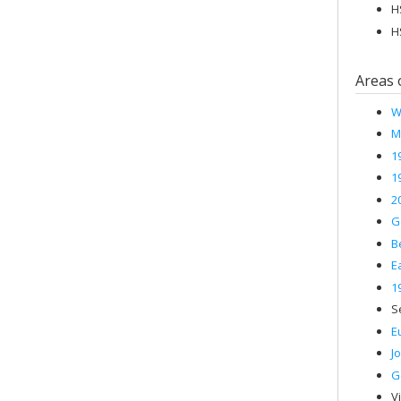
H
H
Areas 
W
M
1
1
2
G
B
E
1
S
E
J
G
V