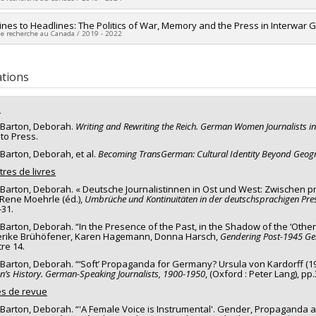
searchers :
André Habib
,
Deborah Barton
,
Christopher Pal
,
Janine March
ng sources:
CRSH/Conseil de recherches en sciences humaines du Canad
researcher :
lines to Headlines: The Politics of War, Memory and the Press in Interwar
Deborah Barton
 programs:
PVXXXXXX-Subvention Savoir
de recherche au Canada / 2019 - 2022
ng sources:
CRSH/Conseil de recherches en sciences humaines du Canad
 programs:
PV153480-Subventions de développement Savoir
researcher :
Deborah Barton
ng sources:
CRSH/Conseil de recherches en sciences humaines du Canad
ations
 programs:
PVX20020-Subvention institutionnelle du CRSH - Subventions d
s
 Barton, Deborah.
Writing and Rewriting the Reich. German Women Journalists in
to Press.
 Barton, Deborah, et al.
Becoming TransGerman: Cultural Identity Beyond Geog
tres de livres
 Barton, Deborah. « Deutsche Journalistinnen in Ost und West: Zwischen
Rene Moehrle (éd.),
Umbrüche und Kontinuitäten in der deutschsprachigen Pre
-31.
 Barton, Deborah. “In the Presence of the Past, in the Shadow of the ‘Oth
erike Brühöfener, Karen Hagemann, Donna Harsch,
Gendering Post-1945 Ge
re 14.
 Barton, Deborah. “‘Soft’ Propaganda for Germany? Ursula von Kardorff (19
’s History. German-Speaking Journalists, 1900-1950
, (Oxford : Peter Lang), pp
les de revue
 Barton, Deborah. “'A Female Voice is Instrumental'. Gender, Propaganda 