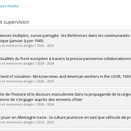
ass media
t supervision
iences multiples, survie partagée : les Berlinoises dans les communautés d
ique (janvier à juin 1945)
 et mémoires dirigés / 2025 - 2025
uate :
Desaulniers, Ariane
ctualités du front européen à travers la presse parisienne collaborationni
 :
Master's
 et mémoires dirigés / 2024 - 2024
 :
M.A.
vers le document dans Papyrus
uate :
Pelletier, Jean-Philippe
e land of socialism : Moscow news and American workers in the USSR, 1930
 :
Master's
 et mémoires dirigés / 2024 - 2024
 :
M.A.
vers le document dans Papyrus
uate :
Kassimatis, Dimitri
loi de l'histoire et le discours masculiniste dans la propagande de la Légi
 :
Master's
incre de s'engager auprès des ennemis d'hier
 :
M.A.
 et mémoires dirigés / 2024 - 2024
vers le document dans Papyrus
uate :
Arsenault, Jérome
et jouer en Allemagne nazie : la culture jeunesse en tant que véhicule de
 :
Master's
 et mémoires dirigés / 2023 - 2023
 :
M.A.