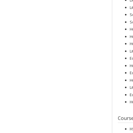
L
L
S
S
H
H
H
L
E
H
E
H
L
E
H
Cours
H