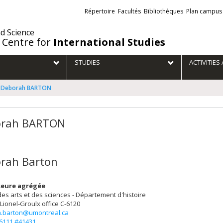
Liens
Répertoire
Facultés
Bibliothèques
Plan campus
externes
nd Science
 Centre for
International Studies
STUDIES
ACTIVITIE
Deborah BARTON
orah BARTON
rah Barton
seure agrégée
des arts et des sciences - Département d'histoire
 Lionel-Groulx
office C-6120
.barton@umontreal.ca
-6111 #41431