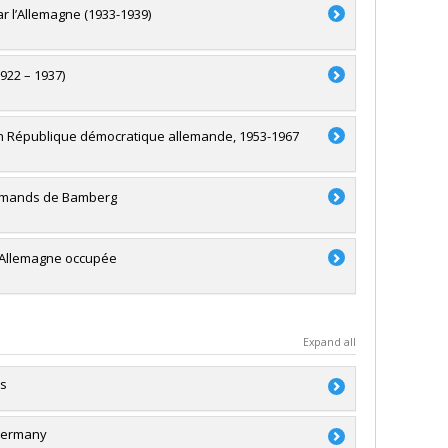
ar l’Allemagne (1933-1939)
922 – 1937)
es en République démocratique allemande, 1953-1967
llemands de Bamberg
en Allemagne occupée
Expand all
ms
 Germany