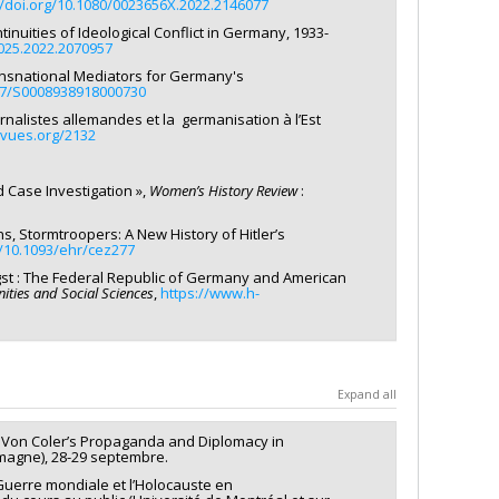
//doi.org/10.1080/0023656X.2022.2146077
nuities of Ideological Conflict in Germany, 1933-
2025.2022.2070957
ansnational Mediators for Germany's
017/S0008938918000730
urnalistes allemandes et la germanisation à l’Est
evues.org/2132
d Case Investigation »,
Women’s History Review
:
s, Stormtroopers: A New History of Hitler’s
g/10.1093/ehr/cez277
ngst : The Federal Republic of Germany and American
ties and Social Sciences
,
https://www.h-
Expand all
dit Von Coler’s Propaganda and Diplomacy in
emagne), 28-29 septembre.
Guerre mondiale et l’Holocauste en