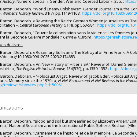
r History
, Numéro spécial « Gender, War and Coerced Labor », 35p. :
https:
 Barton, Deborah. “’World Enemy Bolshevism’ Gender, Journalism & the Conti
»,
Women’s History Review
, 31(7), pp.1149-1168 :
https://doi.org/10.1080/0961
 Barton, Deborah. « Rewriting the Reich: German Women Journalists as Tr
litation »,
Central European History
, 51(4), pp.563-584 :
https://doi.org/10.1
 Barton, Deborah, "Couvrir la colonisation sans la violence: les femmes jo
nt la Seconde Guerre mondiale,”
Genre & Histoire
:
https://genrehistoire.r
ues de livres
 Barton, Deborah. « Rosemary Sullivan's The Betrayal of Anne Frank: A Col
://doi.org/10.1080/09612025.2023.2174683
 Barton, Deborah. « An New History of Hitler's SA" Review of: Daniel Siemen
shirts »,
The English Historical Review
, 134(570), pp.1350-1352 :
https://doi.or
Barton, Deborah. « ‘Holocaust Angst’. Review of: Jacob Eder, Holocaust A
aust Memory since the 1970s »,
H-Net German and H-Net Reviews in the Humani
rg/reviews/showrev.php?id=50061
nications
 Barton, Deborah. “‘Blood and soil but streamlined by Elizabeth Arden.’ E
ia,” National Socialism and the International Public Sphere, Bochum (All
 Barton, Deborah. "L’armement de l’histoire et de la mémoire. La Seconde 