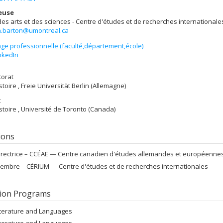
euse
des arts et des sciences - Centre d'études et de recherches internationale
.barton@umontreal.ca
ge professionnelle (faculté,département,école)
nkedIn
torat
stoire , Freie Universität Berlin (Allemagne)
t
istoire , Université de Toronto (Canada)
tions
irectrice –
CCÉAE — Centre canadien d'études allemandes et européenne
embre –
CÉRIUM — Centre d'études et de recherches internationales
ion Programs
iterature and Languages