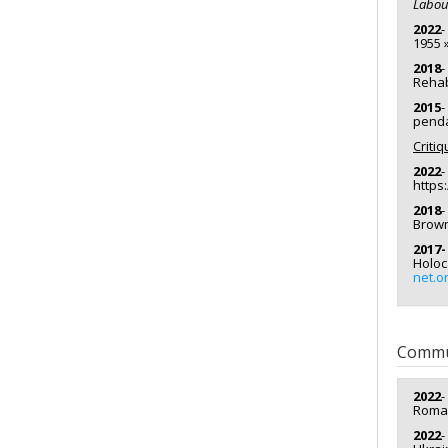
Labou
2022
-
1955 
2018
-
Rehabi
2015
-
penda
Critiq
2022
-
https
2018
-
Brown
2017-
Holoc
net.o
Commu
2022
-
Roman
2022
-