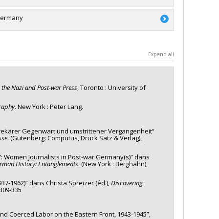
essault
a
 Germany
a
a
Expand all
'exploration
 the Nazi and Post-war Press
, Toronto : University of
raphy
. New York : Peter Lang.
 prekärer Gegenwart und umstrittener Vergangenheit“
sse
. (Gutenberg: Computus, Druck Satz & Verlag),
er’: Women Journalists in Post-war Germany(s)” dans
rman History: Entanglements
. (New York : Berghahn),
37-1962)” dans Christa Spreizer (éd.),
Discovering
.309-335
and Coerced Labor on the Eastern Front, 1943-1945”,