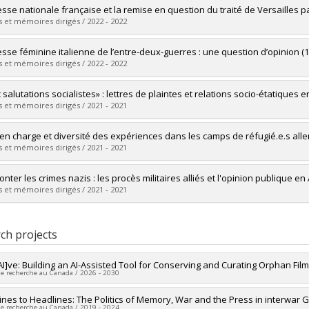
vers le document dans Papyrus
uate :
Thibault, Laura-Marie
esse nationale française et la remise en question du traité de Versailles p
 :
Master's
 et mémoires dirigés / 2022 - 2022
 :
M.A.
vers le document dans Papyrus
uate :
Boulanger, Xavier
esse féminine italienne de l’entre-deux-guerres : une question d’opinion (1
 :
Master's
 et mémoires dirigés / 2022 - 2022
 :
M.A.
vers le document dans Papyrus
uate :
Gagné-Lebel, Andréanne
 salutations socialistes» : lettres de plaintes et relations socio-étatiqu
 :
Master's
 et mémoires dirigés / 2021 - 2021
 :
M.A.
vers le document dans Papyrus
uate :
Auclair, Nadine
 en charge et diversité des expériences dans les camps de réfugié.e.s a
 :
Master's
 et mémoires dirigés / 2021 - 2021
 :
M.A.
vers le document dans Papyrus
uate :
L'Abbé, Florence
onter les crimes nazis : les procès militaires alliés et l'opinion publique 
 :
Master's
 et mémoires dirigés / 2021 - 2021
 :
M.A.
vers le document dans Papyrus
uate :
Racine, Rosalie
 :
Master's
ch projects
 :
M.A.
vers le document dans Papyrus
AI]ve: Building an AI-Assisted Tool for Conserving and Curating Orphan Fil
de recherche au Canada / 2026 - 2030
researcher :
lines to Headlines: The Politics of Memory, War and the Press in interwar
Laurence McFalls
de recherche au Canada / 2019 - 2024