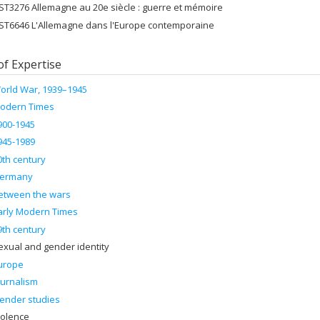
ST3276 Allemagne au 20e siècle : guerre et mémoire
ST6646 L'Allemagne dans l'Europe contemporaine
of Expertise
orld War, 1939–1945
odern Times
900-1945
945-1989
0th century
ermany
etween the wars
arly Modern Times
9th century
exual and gender identity
urope
ournalism
ender studies
iolence