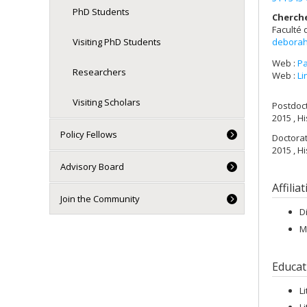
PhD Students
Cherch
Faculté 
deborah
Visiting PhD Students
Web :
Pa
Researchers
Web :
Li
Visiting Scholars
Postdoc
2015 , Hi
Policy Fellows
Doctora
2015 , H
Advisory Board
Affilia
Join the Community
D
M
Educat
L