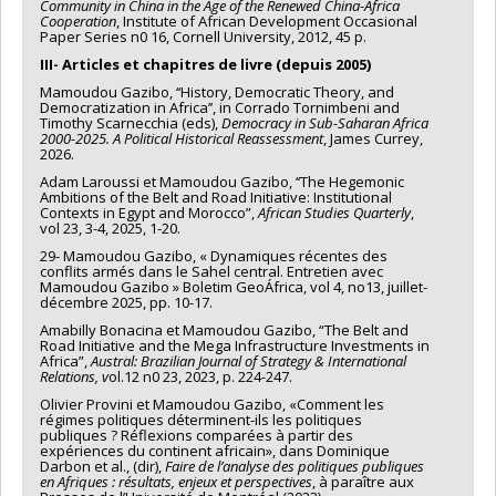
Community in China in the Age of the Renewed China-Africa
Cooperation
, Institute of African Development Occasional
Paper Series n0 16, Cornell University, 2012, 45 p.
III- Articles et chapitres de livre (depuis 2005)
Mamoudou Gazibo, ‘‘History, Democratic Theory, and
Democratization in Africa’’, in Corrado Tornimbeni and
Timothy Scarnecchia (eds),
Democracy in Sub-Saharan Africa
2000-2025. A Political Historical Reassessment
, James Currey,
2026.
Adam Laroussi et Mamoudou Gazibo, ‘‘The Hegemonic
Ambitions of the Belt and Road Initiative: Institutional
Contexts in Egypt and Morocco”,
African Studies Quarterly
,
vol 23, 3-4, 2025, 1-20.
29- Mamoudou Gazibo, « Dynamiques récentes des
conflits armés dans le Sahel central. Entretien avec
Mamoudou Gazibo » Boletim GeoÁfrica, vol 4, no13, juillet-
décembre 2025, pp. 10-17.
Amabilly Bonacina et Mamoudou Gazibo, “The Belt and
Road Initiative and the Mega Infrastructure Investments in
Africa”,
Austral: Brazilian Journal of Strategy & International
Relations, v
ol.12 n0 23, 2023, p. 224-247.
Olivier Provini et Mamoudou Gazibo, «Comment les
régimes politiques déterminent-ils les politiques
publiques ? Réflexions comparées à partir des
expériences du continent africain», dans Dominique
Darbon et al., (dir),
Faire de l’analyse des politiques publiques
en Afriques : résultats, enjeux et perspectives
, à paraître aux