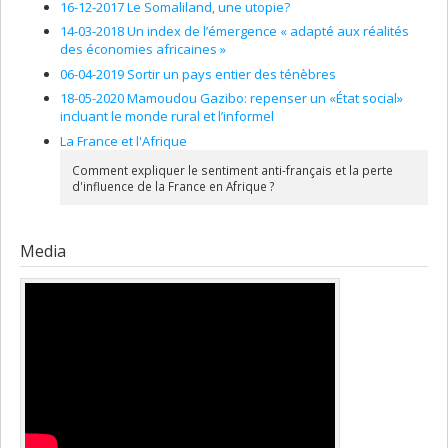
16-12-2017 Le Somaliland, une utopie?
14-03-2018 Un index de l’émergence « adapté aux réalités
des économies africaines »
06-04-2019 Sortir un pays entier des ténèbres
18-05-2020 Mamoudou Gazibo: repenser un «État social»
incluant le monde rural et l’informel
La France et l'Afrique
Comment expliquer le sentiment anti-français et la perte
d'influence de la France en Afrique ?
Media