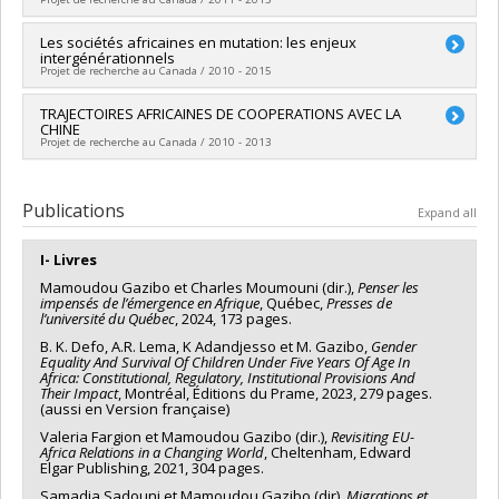
Grant programs:
PVXXXXXX-FGR – Subvention de recherche
équipes de recherche - Stade de développement :
institutionnelle
Renouvellement
Lead researcher :
Les sociétés africaines en mutation: les enjeux
Mamoudou Gazibo
intergénérationnels
Funding sources:
CRSH/Conseil de recherches en sciences
Projet de recherche au Canada / 2010 - 2015
humaines du Canada
Grant programs:
PVXXXXXX-Subvention ordinaire de
Lead researcher :
TRAJECTOIRES AFRICAINES DE COOPERATIONS AVEC LA
Mamoudou Gazibo
recherche
CHINE
Co-researchers :
Anne Calvès
,
Bob W. White
,
Richard
Projet de recherche au Canada / 2010 - 2013
Marcoux
,
Muriel Gomez-Perez
Funding sources:
FRQSC/Fonds de recherche du Québec -
Lead researcher :
Mamoudou Gazibo
Société et culture (FQRSC)
Publications
Grant programs:
PVXXXXXX-(SE) Programme Soutien aux
Expand all
équipes de recherche - Stade de développement : Émergence
I- Livres
Mamoudou Gazibo et Charles Moumouni (dir.),
Penser les
impensés de
l’émergence en Afrique
, Québec,
Presses de
l’université du Québec
, 2024, 173 pages.
B. K. Defo, A.R. Lema, K Adandjesso et M. Gazibo,
Gender
Equality And Survival Of Children Under Five Years Of Age In
Africa: Constitutional, Regulatory, Institutional Provisions And
Their Impact
, Montréal, Éditions du Prame, 2023, 279 pages.
(aussi en Version française)
Valeria Fargion et Mamoudou Gazibo (dir.),
Revisiting EU-
Africa Relations in a Changing World
, Cheltenham, Edward
Elgar Publishing, 2021, 304 pages.
Samadia Sadouni et Mamoudou Gazibo (dir).
Migrations et