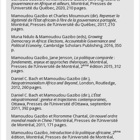
gouvernance en Afrique et ailleurs
, Montréal, Presses de
l’Université du Québec, 2020, 210 pages.
Mamoudou Gazibo et Charles Moumouni (dir).
Repenser la
légitimité de l’État africain à l’ère de la gouvernance partagée
,
Montréal, Presses de l’Université du Québec, 2017, 210
pages.
Muna Ndulo & Mamoudou Gazibo (eds),
Growing
Democracy in Africa: Elections, Accountable Governance and
Political Economy
, Cambridge Scholars Publishing, 2016, 350
p.
Mamoudou Gazibo, Jane Jenson,
La politique comparée
:
fondements, enjeux et approches théoriques
, Montréal,
ème
Presses de l’Université de Montréal, 2
édition 2015, 312
pages.
Daniel C. Bach et Mamoudou Gazibo (dir.),
Neopatrimonialism Africa and Beyond
, London, Routledge,
2012, 260 pages.
Daniel C. Bach et Mamoudou Gazibo (dir.),
L’État
néopatrimonial : genèse et trajectoires contemporaines
,
Ottawa, Presses de l’Université d’Ottawa, septembre
2011, 392 pages.
Mamoudou Gazibo et Roromme Chantal,
Un nouvel ordre
mondial made in China ?
Montréal, Presses de l’Université
de Montréal, 2011, 171 pages.
ème
Mamoudou Gazibo,
Introduction à la politique africaine
, 2
édition, Montréal, Presses de l’Université de Montréal,