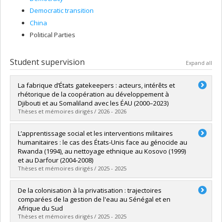
Democratic transition
China
Political Parties
Student supervision
Expand all
La fabrique d’États gatekeepers : acteurs, intérêts et
rhétorique de la coopération au développement à
Djibouti et au Somaliland avec les ÉAU (2000–2023)
Thèses et mémoires dirigés / 2026 - 2026
Graduate :
Novel, Brendon
L’apprentissage social et les interventions militaires
Cycle :
Doctoral
humanitaires : le cas des États-Unis face au génocide au
Grade :
Ph. D.
Rwanda (1994), au nettoyage ethnique au Kosovo (1999)
Lien vers le document dans Papyrus
et au Darfour (2004-2008)
Thèses et mémoires dirigés / 2025 - 2025
Graduate :
Bregaj, Anjeza
De la colonisation à la privatisation : trajectoires
Cycle :
Doctoral
comparées de la gestion de l'eau au Sénégal et en
Grade :
Ph. D.
Afrique du Sud
Lien vers le document dans Papyrus
Thèses et mémoires dirigés / 2025 - 2025