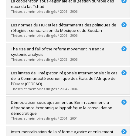
Graduate :
Abadie, Delphine
La coopération sous-régionale et la gestion durable des
Cycle :
Master's
eaux du lac Tchad
Grade :
M. Sc.
Thèses et mémoires dirigés / 2006 - 2006
Lien vers le document dans Papyrus
Graduate :
Moustapha Abakar, Malloumi
Les normes du HCR et les déterminants des politiques de
Cycle :
Master's
réfugiés : comparaison du Mexique et du Soudan
Grade :
M. Sc.
Thèses et mémoires dirigés / 2006 - 2006
Lien vers le document dans Papyrus
Graduate :
Labesse, Maud Emmanuelle
The rise and fall of the reform movement in Iran : a
Cycle :
Master's
systemic analysis
Grade :
M. Sc.
Thèses et mémoires dirigés / 2005 - 2005
Lien vers le document dans Papyrus
Graduate :
Hojati, Afshin
Les limites de l'intégration régionale internationale : le cas
Cycle :
Master's
de la Communauté économique des États de l'Afrique de
Grade :
M. Sc.
l'Ouest (CEDEAO)
Lien vers le document dans Papyrus
Thèses et mémoires dirigés / 2004 - 2004
Graduate :
Ramdé, Mamadou
Démocratiser sous ajustement au Bénin : comment la
Cycle :
Master's
dépendance économique hypothèque la consolidation
Grade :
M. Sc.
démocratique
Lien vers le document dans Papyrus
Thèses et mémoires dirigés / 2004 - 2004
Graduate :
Bilodeau, Valérie
Instrumentalisation de la réforme agraire et enlisement