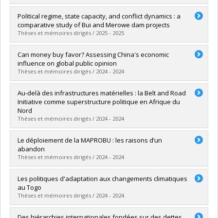
Graduate :
Benomar, Maya
Political regime, state capacity, and conflict dynamics : a
Cycle :
Master's
comparative study of Bui and Merowe dam projects
Grade :
M. Sc.
Thèses et mémoires dirigés / 2025 - 2025
Lien vers le document dans Papyrus
Graduate :
Lema Mohamed , Abdou Rahim
Can money buy favor? Assessing China's economic
Cycle :
Doctoral
influence on global public opinion
Grade :
Ph. D.
Thèses et mémoires dirigés / 2024 - 2024
Lien vers le document dans Papyrus
Graduate :
Toettoe, Benjamin
Au-delà des infrastructures matérielles : la Belt and Road
Cycle :
Doctoral
Initiative comme superstructure politique en Afrique du
Grade :
Ph. D.
Nord
Lien vers le document dans Papyrus
Thèses et mémoires dirigés / 2024 - 2024
Graduate :
Laroussi, Adam
Le déploiement de la MAPROBU : les raisons d’un
Cycle :
Doctoral
abandon
Grade :
Ph. D.
Thèses et mémoires dirigés / 2024 - 2024
Lien vers le document dans Papyrus
Graduate :
Faye, Djidiack Jean-François
Les politiques d'adaptation aux changements climatiques
Cycle :
Master's
au Togo
Grade :
M. Sc.
Thèses et mémoires dirigés / 2024 - 2024
Lien vers le document dans Papyrus
Graduate :
Amematsro, Bloda Ayaovi.
Des hiérarchies internationales fondées sur des dettes