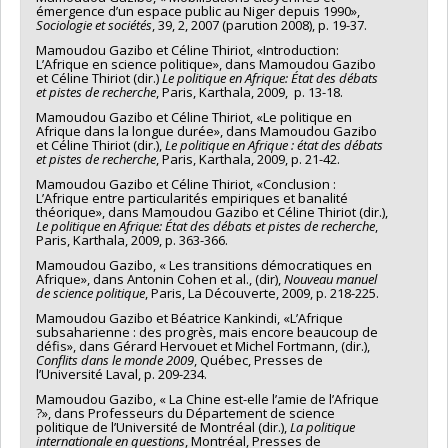
émergence d’un espace public au Niger depuis 1990»,
Sociologie et sociétés
, 39, 2, 2007 (parution 2008), p. 19-37.
Mamoudou Gazibo et Céline Thiriot, «Introduction:
L’Afrique en science politique», dans Mamoudou Gazibo
et Céline Thiriot (dir.)
Le politique en Afrique: État des débats
et pistes de recherche
, Paris, Karthala, 2009, p. 13-18.
Mamoudou Gazibo et Céline Thiriot, «Le politique en
Afrique dans la longue durée», dans Mamoudou Gazibo
et Céline Thiriot (dir.),
Le politique en Afrique : état des débats
et pistes de recherche
, Paris, Karthala, 2009, p. 21-42.
Mamoudou Gazibo et Céline Thiriot, «Conclusion :
L’Afrique entre particularités empiriques et banalité
théorique», dans Mamoudou Gazibo et Céline Thiriot (dir.),
Le politique en Afrique: État des débats et pistes de recherche
,
Paris, Karthala, 2009, p. 363-366.
Mamoudou Gazibo, « Les transitions démocratiques en
Afrique», dans Antonin Cohen et al., (dir),
Nouveau manuel
de science politique
, Paris, La Découverte, 2009, p. 218-225.
Mamoudou Gazibo et Béatrice Kankindi, «L’Afrique
subsaharienne : des progrès, mais encore beaucoup de
défis», dans Gérard Hervouet et Michel Fortmann, (dir.),
Conflits dans le monde 2009
, Québec, Presses de
l’Université Laval, p. 209-234.
Mamoudou Gazibo, « La Chine est-elle l’amie de l’Afrique
?», dans Professeurs du Département de science
politique de l’Université de Montréal (dir.),
La politique
internationale en questions
, Montréal, Presses de