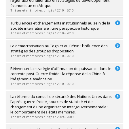
régionaux et nationaux en stratégies de développement
Grade :
M. Sc.
économique en Afrique
Lien vers le document dans Papyrus
Thèses et mémoires dirigés / 2010 - 2010
Graduate :
Signe Gnechie, Landry Bertino
Turbulences et changements institutionnels au sein de la
Cycle :
Doctoral
Société internationale : une perspective historique
Grade :
Ph. D.
Thèses et mémoires dirigés / 2010 - 2010
Lien vers le document dans Papyrus
Graduate :
Landry, Rémi
La démocratisation au Togo et au Bénin : l'influence des
Cycle :
Doctoral
stratégies des groupes d'opposition
Grade :
Ph. D.
Thèses et mémoires dirigés / 2010 - 2010
Lien vers le document dans Papyrus
Graduate :
Morency-Laflamme, Julien
Réinventer la stratégie d’affirmation de puissance dans le
Cycle :
Master's
contexte post-Guerre froide : la réponse de la Chine à
Grade :
M. Sc.
l’hégémonie américaine
Lien vers le document dans Papyrus
Thèses et mémoires dirigés / 2010 - 2010
Graduate :
Chantal, Roromme
La réforme du conseil de sécurité des Nations-Unies dans
Cycle :
Master's
l'après-guerre froide, sources de stabilité et de
Grade :
M. Sc.
changement d'une organisation intergouvernementale :
Lien vers le document dans Papyrus
le comportement des états membres.
Thèses et mémoires dirigés / 2009 - 2009
Graduate :
Combernous, Anukha