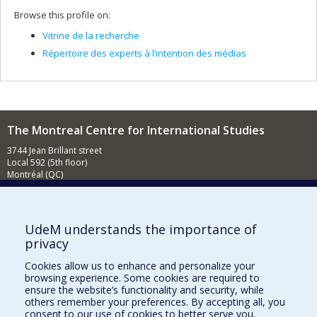
Browse this profile on:
Vitrine de la recherche
Répertoire des experts à l’intention des médias
The Montreal Centre for International Studies
3744 Jean Brillant street
Local 592 (5th floor)
Montréal (QC)
H3T 1P1
Contact us
E-mail
UdeM understands the importance of
privacy
News
(in french)
Cookies allow us to enhance and personalize your
Activities
(in french)
browsing experience. Some cookies are required to
ensure the website’s functionality and security, while
Supporting the CÉRIUM
others remember your preferences. By accepting all, you
consent to our use of cookies to better serve you.