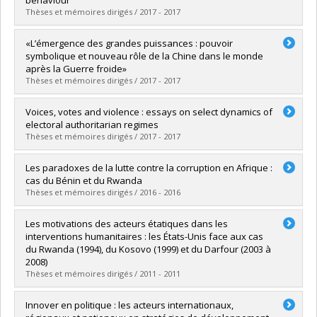
Grade :
M. Sc.
Thèses et mémoires dirigés / 2017 - 2017
Lien vers le document dans Papyrus
Graduate :
Morency-Laflamme, Julien
«L’émergence des grandes puissances : pouvoir
Cycle :
Doctoral
symbolique et nouveau rôle de la Chine dans le monde
Grade :
Ph. D.
après la Guerre froide»
Lien vers le document dans Papyrus
Thèses et mémoires dirigés / 2017 - 2017
Graduate :
Chantal, Roromme
Voices, votes and violence : essays on select dynamics of
Cycle :
Doctoral
electoral authoritarian regimes
Grade :
Ph. D.
Thèses et mémoires dirigés / 2017 - 2017
Lien vers le document dans Papyrus
Graduate :
Bardall, Gabrielle Simon
Les paradoxes de la lutte contre la corruption en Afrique :
Cycle :
Doctoral
cas du Bénin et du Rwanda
Grade :
Ph. D.
Thèses et mémoires dirigés / 2016 - 2016
Lien vers le document dans Papyrus
Graduate :
Bodjrenou, Laurence Harmonie Sèna
Les motivations des acteurs étatiques dans les
Cycle :
Master's
interventions humanitaires : les États-Unis face aux cas
Grade :
M. Sc.
du Rwanda (1994), du Kosovo (1999) et du Darfour (2003 à
Lien vers le document dans Papyrus
2008)
Thèses et mémoires dirigés / 2011 - 2011
Graduate :
Bregaj, Anjeza
Innover en politique : les acteurs internationaux,
Cycle :
Master's