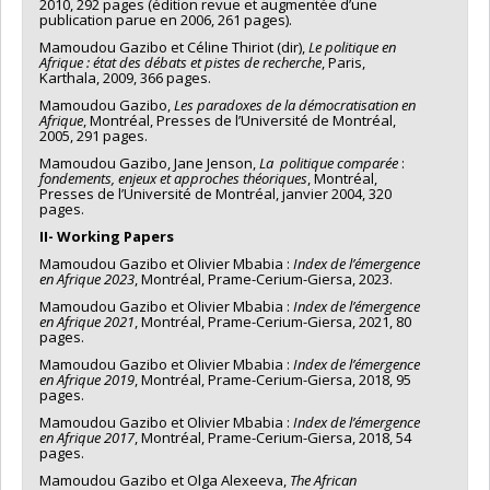
2010, 292 pages (édition revue et augmentée d’une
publication parue en 2006, 261 pages).
Mamoudou Gazibo et Céline Thiriot (dir),
Le politique en
Afrique : état des débats et pistes de recherche
, Paris,
Karthala, 2009, 366 pages.
Mamoudou Gazibo,
Les paradoxes de la démocratisation en
Afrique
, Montréal, Presses de l’Université de Montréal,
2005, 291 pages.
Mamoudou Gazibo, Jane Jenson,
La politique comparée
:
fondements, enjeux et approches théoriques
, Montréal,
Presses de l’Université de Montréal, janvier 2004, 320
pages.
II- Working Papers
Mamoudou Gazibo et Olivier Mbabia :
Index de l’émergence
en Afrique 2023
, Montréal, Prame-Cerium-Giersa, 2023.
Mamoudou Gazibo et Olivier Mbabia :
Index de l’émergence
en Afrique 2021
, Montréal, Prame-Cerium-Giersa, 2021, 80
pages.
Mamoudou Gazibo et Olivier Mbabia :
Index de l’émergence
en Afrique 2019
, Montréal, Prame-Cerium-Giersa, 2018, 95
pages.
Mamoudou Gazibo et Olivier Mbabia :
Index de l’émergence
en Afrique 2017
, Montréal, Prame-Cerium-Giersa, 2018, 54
pages.
Mamoudou Gazibo et Olga Alexeeva,
The African