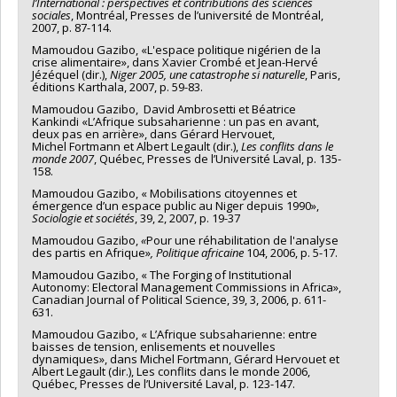
l’International : perspectives et contributions des sciences
sociales
, Montréal, Presses de l’université de Montréal,
2007, p. 87-114.
Mamoudou Gazibo, «L'espace politique nigérien de la
crise alimentaire», dans Xavier Crombé et Jean-Hervé
Jézéquel (dir.),
Niger 2005, une catastrophe si naturelle
, Paris,
éditions Karthala, 2007, p. 59-83.
Mamoudou Gazibo, David Ambrosetti et Béatrice
Kankindi «L’Afrique subsaharienne : un pas en avant,
deux pas en arrière», dans Gérard Hervouet,
Michel Fortmann et Albert Legault (dir.),
Les conflits dans le
monde 2007
, Québec, Presses de l’Université Laval, p. 135-
158.
Mamoudou Gazibo, « Mobilisations citoyennes et
émergence d’un espace public au Niger depuis 1990»,
Sociologie et sociétés
, 39, 2, 2007, p. 19-37
Mamoudou Gazibo,
«
Pour une réhabilitation de l'analyse
des partis en Afrique»
,
Politique africaine
104, 2006, p. 5-17.
Mamoudou Gazibo, « The Forging of Institutional
Autonomy: Electoral Management Commissions in Africa»,
Canadian Journal of Political Science, 39, 3, 2006, p. 611-
631.
Mamoudou Gazibo, « L’Afrique subsaharienne: entre
baisses de tension, enlisements et nouvelles
dynamiques», dans Michel Fortmann, Gérard Hervouet et
Albert Legault (dir.), Les conflits dans le monde 2006,
Québec, Presses de l’Université Laval, p. 123-147.