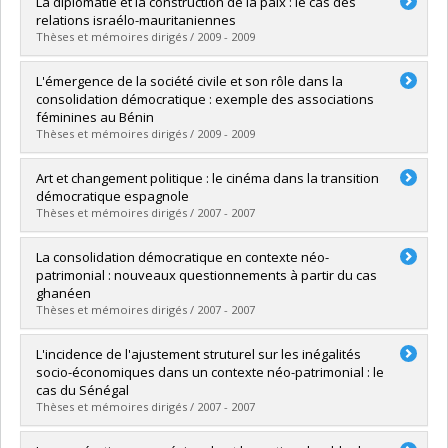
La diplomatie et la construction de la paix : le cas des
Cycle :
Master's
relations israélo-mauritaniennes
Grade :
M. Sc.
Thèses et mémoires dirigés / 2009 - 2009
Lien vers le document dans Papyrus
Graduate :
Dia, Aliou Mamadou
L'émergence de la société civile et son rôle dans la
Cycle :
Master's
consolidation démocratique : exemple des associations
Grade :
M. Sc.
féminines au Bénin
Lien vers le document dans Papyrus
Thèses et mémoires dirigés / 2009 - 2009
Graduate :
Lemire, Sylvie
Art et changement politique : le cinéma dans la transition
Cycle :
Master's
démocratique espagnole
Grade :
M. Sc.
Thèses et mémoires dirigés / 2007 - 2007
Lien vers le document dans Papyrus
Graduate :
Porras Ferreyra, Jaime
La consolidation démocratique en contexte néo-
Cycle :
Doctoral
patrimonial : nouveaux questionnements à partir du cas
Grade :
Ph. D.
ghanéen
Lien vers le document dans Papyrus
Thèses et mémoires dirigés / 2007 - 2007
Graduate :
Mc Graw, Karoline
L'incidence de l'ajustement struturel sur les inégalités
Cycle :
Master's
socio-économiques dans un contexte néo-patrimonial : le
Grade :
M. Sc.
cas du Sénégal
Lien vers le document dans Papyrus
Thèses et mémoires dirigés / 2007 - 2007