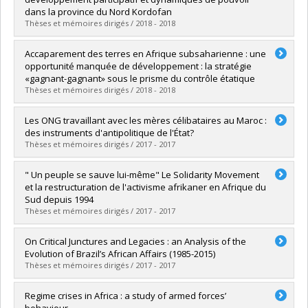
Grade :
Ph. D.
dans la province du Nord Kordofan
Lien vers le document dans Papyrus
Thèses et mémoires dirigés / 2018 - 2018
Graduate :
Mahé, Anne-Laure
Accaparement des terres en Afrique subsaharienne : une
Cycle :
Doctoral
opportunité manquée de développement : la stratégie
Grade :
Ph. D.
«gagnant-gagnant» sous le prisme du contrôle étatique
Lien vers le document dans Papyrus
Thèses et mémoires dirigés / 2018 - 2018
Graduate :
Lallement, Charlotte
Les ONG travaillant avec les mères célibataires au Maroc :
Cycle :
Master's
des instruments d'antipolitique de l'État?
Grade :
M.A.
Thèses et mémoires dirigés / 2017 - 2017
Lien vers le document dans Papyrus
Graduate :
Benzouine, Youssef
" Un peuple se sauve lui-même" Le Solidarity Movement
Cycle :
Master's
et la restructuration de l'activisme afrikaner en Afrique du
Grade :
M. Sc.
Sud depuis 1994
Lien vers le document dans Papyrus
Thèses et mémoires dirigés / 2017 - 2017
Graduate :
Thibault-Couture, Joanie
On Critical Junctures and Legacies : an Analysis of the
Cycle :
Doctoral
Evolution of Brazil’s African Affairs (1985-2015)
Grade :
Ph. D.
Thèses et mémoires dirigés / 2017 - 2017
Lien vers le document dans Papyrus
Graduate :
Lima Machado, Iara Binta
Regime crises in Africa : a study of armed forces’
Cycle :
Master's
behaviour