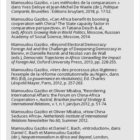
Mamoudou Gazibo, « Les méthodes de la comparaison. »
dans Yves Deloye et Jean-Michel De Waele (dir.),
Politique
Comparée
, Bruxelles : Éditions bruylant, 2018, p. 17-52.
Mamoudou Gazibo, «Can Africa benefit its booming
cooperation with China? The State capacity factor in
comparative perspective», in Tatiana Deych & al.,
(ed),
Africa’s Growing Role in World Politics
, Moscow, Russian
Academy of Social Science, Moscow, 2014.
Mamoudou Gazibo, «Beyond Electoral Democracy:
Foreign Aid and the Challenge of Deepening Democracy in
Benin», in Danielle Resnik and Nicolas van de Wall
(eds.),
Democratic Trajectories in Africa: Unravelling the Impact
of Foreign Aid
, Oxford University Press, 2013, pp. 228-255.
Mamoudou Gazibo, «Vers des processus plus légitimes:
l’exemple de la réforme constitutionnelle au Niger», dans
IRG (Éd),
La gouvernance en révolution(s)
, Éd. Charles
Léopold Mayer, Paris, 2012, p. 257-263.
Mamoudou Gazibo et Olivier Mbabia, ‘‘Reordering
International Affairs: the Forum on China-Africa
Cooperation »,
Austral, Brazilian Journal of Strategy &
International Relations
, v.1, n.1. Jan/Jun.2012, p. 51-74.
Mamoudou Gazibo et Olivier Mbabia, «How China
Seduces Africa»,
Netherlands Institute of International
Relations
Newsletter No.60, Summer 2012.
Mamoudou Gazibo et Daniel C. Bach, «Introduction», dans
Daniel C. Bach et Mamoudou Gazibo
(dir.),
Neopatrimonialism in Africa and Beyond
, London,