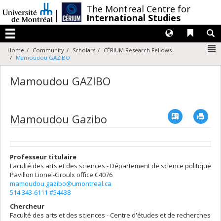
Passer
/
The Montreal Centre for
au
International Studies
contenu
Langues
Liens 
R
Menu
N
Home
Community
Scholars
CÉRIUM Research Fellows
Mamoudou GAZIBO
Mamoudou GAZIBO
Vcard
Imp
Mamoudou Gazibo
Professeur titulaire
Faculté des arts et des sciences - Département de science politique
Pavillon Lionel-Groulx
office C4076
mamoudou.gazibo@umontreal.ca
514 343-6111 #54438
Chercheur
Faculté des arts et des sciences - Centre d'études et de recherches