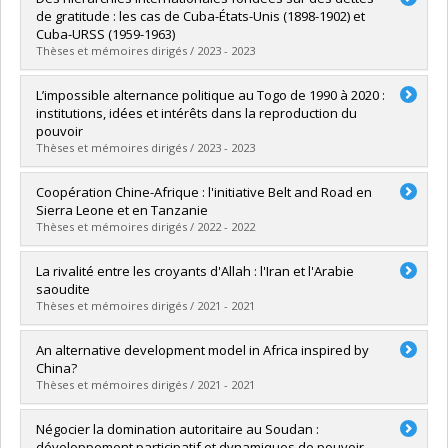
Cycle :
Master's
de gratitude : les cas de Cuba-États-Unis (1898-1902) et
Grade :
M. Sc.
Cuba-URSS (1959-1963)
Lien vers le document dans Papyrus
Thèses et mémoires dirigés / 2023 - 2023
Graduate :
Ricardo, Rainer
L’impossible alternance politique au Togo de 1990 à 2020 :
Cycle :
Doctoral
institutions, idées et intérêts dans la reproduction du
Grade :
Ph. D.
pouvoir
Lien vers le document dans Papyrus
Thèses et mémoires dirigés / 2023 - 2023
Graduate :
Adandjesso, Kossi Eden Andrews
Coopération Chine-Afrique : l'initiative Belt and Road en
Cycle :
Doctoral
Sierra Leone et en Tanzanie
Grade :
Ph. D.
Thèses et mémoires dirigés / 2022 - 2022
Lien vers le document dans Papyrus
Graduate :
Bonacina, Amabilly
La rivalité entre les croyants d'Allah : l'Iran et l'Arabie
Cycle :
Master's
saoudite
Grade :
M. Sc.
Thèses et mémoires dirigés / 2021 - 2021
Lien vers le document dans Papyrus
Graduate :
Mira, Adam
An alternative development model in Africa inspired by
Cycle :
Master's
China?
Grade :
M. Sc.
Thèses et mémoires dirigés / 2021 - 2021
Lien vers le document dans Papyrus
Graduate :
Chen, Lijuan
Négocier la domination autoritaire au Soudan :
Cycle :
Doctoral
développement participatif et dynamiques de pouvoir