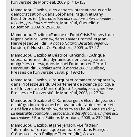
l’Université de Montréal, 2009, p. 145-153.
Mamoudou Gazibo, «Les aspects internationaux de la
démocratisation», dans Stéphane Paquin et Dany
Deschênes (dir),
Introduction aux relations internationales :
théories, pratiques et enjeux
, Montréal, Chenelière
Éducation, 2009, p. 292-309.
Mamoudou Gazibo, «Famine or Food Crisis? Views from
Niger’s political Scene», dans Xavier Crombé et Jean-
Hervé Jézéquel (dir.).
A not so Natural Disaster: Niger 05
,
London, C. Hurst et Co Publishers, 2009, p. 37-57.
Mamoudou Gazibo et Béatrice Kankindi, «L’Afrique
subsaharienne : des dynamiques encourageantes
malgré les crises», dans Michel Fortmann et Gérard
Hervouet (dir.),
Conflits dans le monde 2008
, Québec,
Presses de l’Université Laval, p. 193-216.
Mamoudou Gazibo, « Pourquoi et comment comparer?»,
dans Professeurs du Département de science politique
de l’Université de Montréal (dir.),
La politique en questions
,
Presses de l’Université de Montréal, 2008, p. 27-34.
Mamoudou Gazibo et C. Raneburger, « Élites dirigeantes
et intégration africaine: Les avatars de l’autocensure et
du déficit de leadership», dans Yves Ékoué Amaïzo (dir.),
La neutralité coupable : l’autocensure des Africains, un frein aux
alternatives ?
Paris, Editions Menaibuc, 2008, p. 239-264.
Mamoudou Gazibo, et Jane Jenson, «Le facteur
‘international’ en politique comparée», dans François
Crépeau et Jean-Philippe Thérien (dir.),
Penser