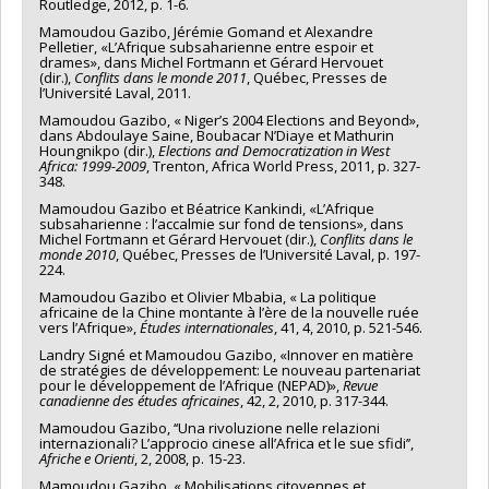
Routledge, 2012, p. 1-6.
Mamoudou Gazibo, Jérémie Gomand et Alexandre
Pelletier, «L’Afrique subsaharienne entre espoir et
drames», dans Michel Fortmann et Gérard Hervouet
(dir.),
Conflits dans le monde 2011
, Québec, Presses de
l’Université Laval, 2011.
Mamoudou Gazibo, « Niger’s 2004 Elections and Beyond»,
dans Abdoulaye Saine, Boubacar N’Diaye et Mathurin
Houngnikpo (dir.),
Elections and Democratization in West
Africa: 1999-2009
, Trenton, Africa World Press, 2011, p. 327-
348.
Mamoudou Gazibo et Béatrice Kankindi, «L’Afrique
subsaharienne : l’accalmie sur fond de tensions», dans
Michel Fortmann et Gérard Hervouet (dir.),
Conflits dans le
monde 2010
, Québec, Presses de l’Université Laval, p. 197-
224.
Mamoudou Gazibo et Olivier Mbabia, « La politique
africaine de la Chine montante à l’ère de la nouvelle ruée
vers l’Afrique»,
Études internationales
, 41, 4, 2010, p. 521-546.
Landry Signé et Mamoudou Gazibo, «Innover en matière
de stratégies de développement: Le nouveau partenariat
pour le développement de l’Afrique (NEPAD)»,
Revue
canadienne des études africaines
, 42, 2, 2010, p. 317-344.
Mamoudou Gazibo, ‘‘Una rivoluzione nelle relazioni
internazionali? L’approcio cinese all’Africa et le sue sfidi’’,
Afriche e Orienti
, 2, 2008, p. 15-23.
Mamoudou Gazibo, « Mobilisations citoyennes et