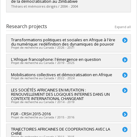
Cycle :
Master's
de la démocratisation au Zimbabwe
Grade :
M. Sc.
Thèses et mémoires dirigés / 2004 - 2004
Lien vers le document dans Papyrus
Graduate :
Caro Martinez, Amalia
Cycle :
Master's
Research projects
Expand all
Grade :
M. Sc.
Lien vers le document dans Papyrus
Transformations politiques et sociales en Afrique à l'ère
du numérique: redéfinition des dynamiques de pouvoir
Projet de recherche au Canada / 2026 - 2031
Funding sources:
L'Afrique francophone: l'émergence en question
FRQSC/Fonds de recherche du Québec -
Projet de recherche au Canada / 2019 - 2025
Société et culture (FQRSC)
Grant programs:
PVXXXXXX-(SE) Programme Soutien aux
Lead researcher :
Mobilisations collectives et démocratisation en Afrique
Richard Marcoux
équipes de recherche - Stade de développement :
Projet de recherche au Canada / 2022 - 2024
Co-researchers :
Mamoudou Gazibo
Renouvellement
Funding sources:
FRQSC/Fonds de recherche du Québec -
Lead researcher :
LES SOCIÉTÉS AFRICAINES EN MUTATION :
Mamoudou Gazibo
Société et culture (FQRSC)
RENOUVELLEMENT DES LOGIQUES INTERNES DANS UN
Funding sources:
CRSH/Conseil de recherches en sciences
Grant programs:
PVXXXXXX-(SE) Programme Soutien aux
CONTEXTE INTERNATIONAL CHANGEANT
humaines du Canada
équipes de recherche - Stade de développement :
Projet de recherche au Canada / 2014 - 2019
Grant programs:
Renouvellement
Lead researcher :
FGR - CRSH 2015-2016
Richard Marcoux
Projet de recherche au Canada / 2015 - 2016
Co-researchers :
Mamoudou Gazibo
Funding sources:
FRQSC/Fonds de recherche du Québec -
Funding sources:
TRAJECTOIRES AFRICAINES DE COOPERATIONS AVEC LA
CRSH/Conseil de recherches en sciences
Société et culture (FQRSC)
CHINE
humaines du Canada
Grant programs:
PVXXXXXX-(SE) Programme Soutien aux
Projet de recherche au Canada / 2011 - 2015