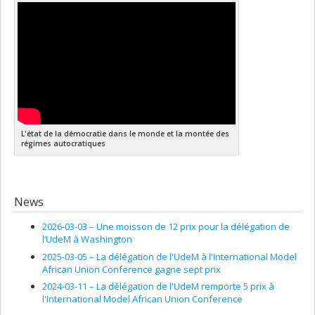
L'état de la démocratie dans le monde et la montée des
régimes autocratiques
News
2026-03-03 –
Une moisson de 12 prix pour la délégation de
l’UdeM à Washington
2025-03-05 –
La délégation de l'UdeM à l'International Model
African Union Conference gagne sept prix
2024-03-11 –
La délégation de l'UdeM remporte 5 prix à
l'International Model African Union Conference