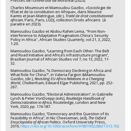
Presses de l’Université de Montréal (2023).
Charles Moumouni et Mamoudou Gazibo, «Sociologie de
l’État et de la constitution en Afrique», dans Maurice
Kamto et Jean-Matringue, (dir.),
Traité de droit constitutionnel
africain
, Paris, Paris, LGDJ, collection Droits africains (à
paraitre en 2023).
Mamoudou Gazibo et Abdou Rahim Lema, "From Non-
interference to Adaptative Pragmatism.China's Security
Policy in Africa'', African Studies Quarterly, vol 21, 3, 2022,
1-20.
Mamoudou Gazibo, ‘‘Learning from Each Other: The Belt
and Road Initiative and Africa’s infrastructure program’’,
Brazilian Journal of African Studies vol 7, no 13, 2022, 11-
32.
Mamoudou Gazibo, ‘‘Is Democracy Declining in Africa and
What Role for China?’’, in Valeria Fargion &Mamoudou
Gazibo, (dir.),
Revisiting EU-Africa Relations in a Changing
World
, Cheltenham, Edward Elgar Publishing, 2021, pp. 252-
267.
Mamoudou Gazibo, ‘‘Electoral Administration’’, in Gabrielle
Lynch & Peter VonDoepp (eds),
Routledge Handbook of
Democratization in Africa
, Routeledge, London and New
York, 2020, pp. 174-187.
Mamoudou Gazibo, ‘‘Democracy and the Question of its
Feasibility in Africa’’, In Nic Cheeseman, (ed),
The Oxford
Encyclopedia of African Politics
. Oxford University Press,
2019,
https://doi.org/10.1093/acrefore/9780190228637.013.702