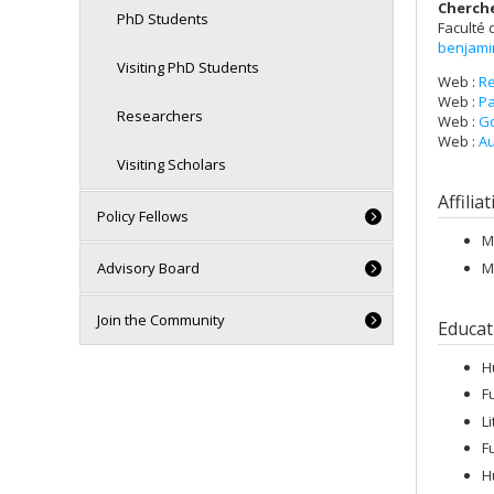
Cherch
PhD Students
Faculté 
benjami
Visiting PhD Students
Web :
R
Web :
Pa
Researchers
Web :
Go
Web :
Au
Visiting Scholars
Affilia
Policy Fellows
M
M
Advisory Board
Join the Community
Educat
H
F
L
F
H