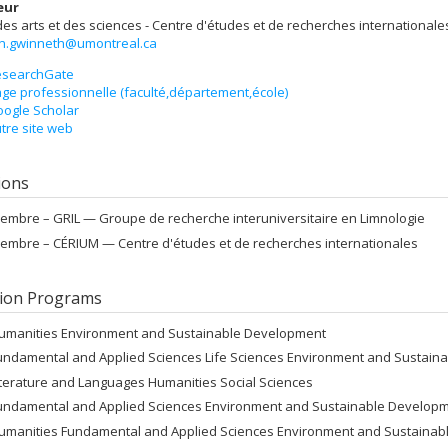
eur
des arts et des sciences - Centre d'études et de recherches internationale
n.gwinneth@umontreal.ca
esearchGate
ge professionnelle (faculté,département,école)
ogle Scholar
tre site web
tions
embre –
GRIL — Groupe de recherche interuniversitaire en Limnologie
embre –
CÉRIUM — Centre d'études et de recherches internationales
ion Programs
umanities Environment and Sustainable Development
undamental and Applied Sciences Life Sciences Environment and Sustain
iterature and Languages Humanities Social Sciences
undamental and Applied Sciences Environment and Sustainable Develop
umanities Fundamental and Applied Sciences Environment and Sustaina