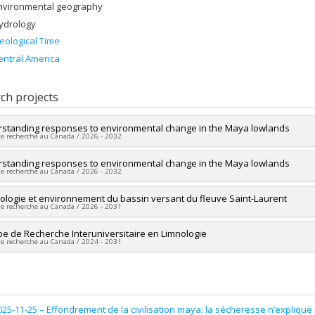
nvironmental geography
ydrology
eological Time
entral America
ch projects
standing responses to environmental change in the Maya lowlands
de recherche au Canada / 2026 - 2032
researcher :
standing responses to environmental change in the Maya lowlands
Benjamin Gwinneth
de recherche au Canada / 2026 - 2032
ng sources:
CRSNG/Conseil de recherches en sciences naturelles et géni
 programs:
PVX20965-(RGP) Programme de subvention à la découverte ind
researcher :
ologie et environnement du bassin versant du fleuve Saint-Laurent
Benjamin Gwinneth
de recherche au Canada / 2026 - 2031
ng sources:
CRSNG/Conseil de recherches en sciences naturelles et géni
 programs:
PVXXXXXX-(DGECR) Tremplin vers la découverte
researcher :
e de Recherche Interuniversitaire en Limnologie
Isabelle Ribot
de recherche au Canada / 2024 - 2031
searchers :
Claude Chapdelaine
,
Brad Loewen
,
Adrian L. Burke
,
Christian
ng sources:
FRQSC/Fonds de recherche du Québec - Société et culture (FQ
researcher :
Jean-François Lapierre
 programs:
PVXXXXXX-(SE) Programme Soutien aux équipes de recherche 
searchers :
Pierre Legendre
,
Bernard Angers
,
Sébastien Sauvé
,
Marc Am
a Ann Binning
,
Matthew Regan
,
Audrey Campeau
,
Benjamin Gwinneth
,
K
e Magnan
,
François Guillemette
,
Normand Bergeron
,
Andrea Bertolo
,
Ant
025-11-25 –
Effondrement de la civilisation maya: la sécheresse n’explique