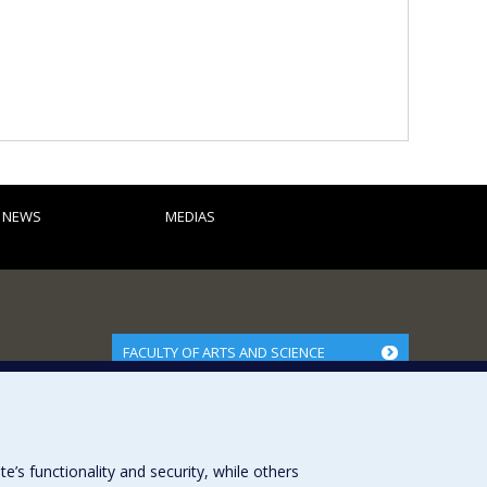
,
Milla Rautio
,
Marco A. Rodriguez
,
Isabelle Laurion
,
isner
,
Yves Prairie
,
Alison Derry
,
Philippe Juneau
,
Marie
ia Cristescu
,
Maikel Rosabal Rodriguez
,
Jérôme Comte
,
uillaume Grosbois
,
Raoul-Marie Couture
,
Dermot
Rodriguez Gastonguay
,
Emmanuelle Chrétien
,
Frédéric
tte
,
Christelle Leung
,
Carsten Meyer-Jacob
,
Émilie
s (FQRNT)
D NEWS
MEDIAS
FACULTY OF ARTS AND SCIENCE
Our Departments and Schools
Our Centres
Programs and Courses in our Faculty
s functionality and security, while others