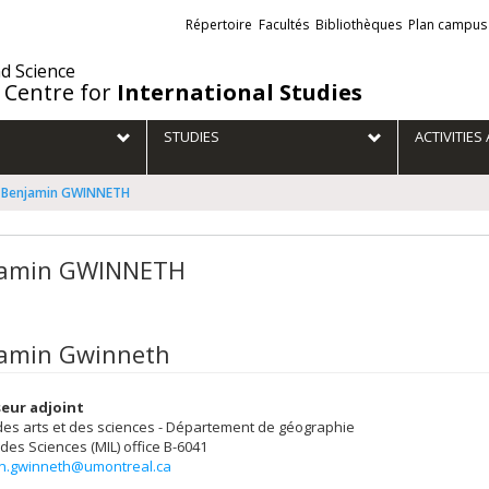
Liens
Répertoire
Facultés
Bibliothèques
Plan campus
externes
nd Science
 Centre for
International Studies
STUDIES
ACTIVITIE
Benjamin GWINNETH
jamin GWINNETH
amin Gwinneth
eur adjoint
des arts et des sciences - Département de géographie
 des Sciences (MIL)
office B-6041
n.gwinneth@umontreal.ca