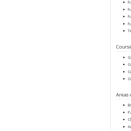
F
F
F
F
T
Cours
G
G
G
G
Areas 
B
P
C
A