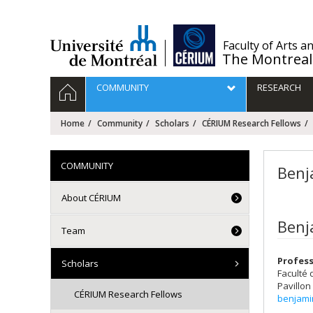
Passer
au
contenu
/
Faculty of Arts a
The Montreal
Navigation
HOME
COMMUNITY
RESEARCH
principale
Home
Community
Scholars
CÉRIUM Research Fellows
COMMUNITY
Ben
About CÉRIUM
Benj
Team
Profess
Scholars
Faculté 
Pavillon
CÉRIUM Research Fellows
benjami