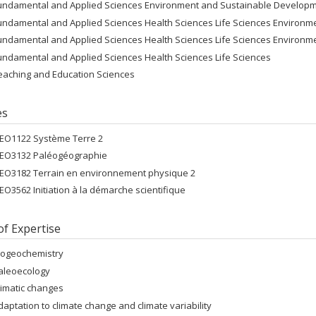
undamental and Applied Sciences Environment and Sustainable Develop
undamental and Applied Sciences Health Sciences Life Sciences Environ
undamental and Applied Sciences Health Sciences Life Sciences Environ
undamental and Applied Sciences Health Sciences Life Sciences
eaching and Education Sciences
es
EO1122 Système Terre 2
EO3132 Paléogéographie
EO3182 Terrain en environnement physique 2
EO3562 Initiation à la démarche scientifique
of Expertise
iogeochemistry
aleoecology
limatic changes
daptation to climate change and climate variability