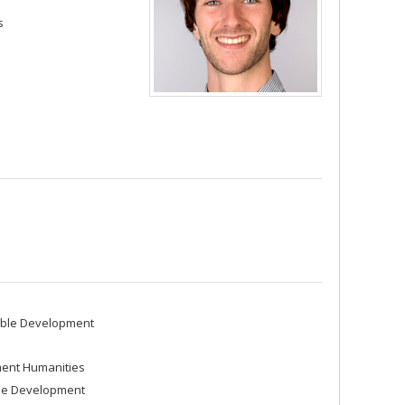
s
able Development
ment Humanities
ble Development