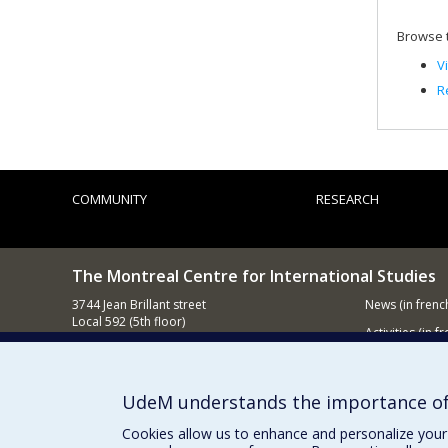
Yanni
Kare
Browse t
Laro
Katri
V
Anton
R
Bouc
Sauln
Fundi
Grant
COMMUNITY
RESEARCH
The Montreal Centre for International Studies
3744 Jean Brillant street
News
(in frenc
Local 592 (5th floor)
Activities
(in fr
Montréal (QC)
H3T 1P1
Supporting
Contact us
UdeM understands the importance of
E-mail
Cookies allow us to enhance and personalize your 