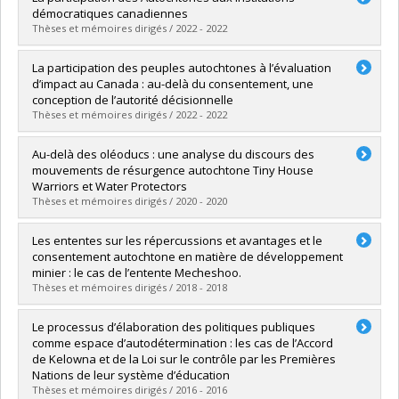
Cycle :
Master's
démocratiques canadiennes
Grade :
M. Sc.
Thèses et mémoires dirigés / 2022 - 2022
Lien vers le document dans Papyrus
Graduate :
Dabin, Simon
La participation des peuples autochtones à l’évaluation
Cycle :
Doctoral
d’impact au Canada : au-delà du consentement, une
Grade :
Ph. D.
conception de l’autorité décisionnelle
Lien vers le document dans Papyrus
Thèses et mémoires dirigés / 2022 - 2022
Graduate :
Chabot-Martin, Camille
Au-delà des oléoducs : une analyse du discours des
Cycle :
Master's
mouvements de résurgence autochtone Tiny House
Grade :
M. Sc.
Warriors et Water Protectors
Lien vers le document dans Papyrus
Thèses et mémoires dirigés / 2020 - 2020
Graduate :
Furrey, Gavin M.
Les ententes sur les répercussions et avantages et le
Cycle :
Master's
consentement autochtone en matière de développement
Grade :
M.A.
minier : le cas de l’entente Mecheshoo.
Lien vers le document dans Papyrus
Thèses et mémoires dirigés / 2018 - 2018
Graduate :
Côté-Demers, Mattieu
Le processus d’élaboration des politiques publiques
Cycle :
Master's
comme espace d’autodétermination : les cas de l’Accord
Grade :
M. Sc.
de Kelowna et de la Loi sur le contrôle par les Premières
Lien vers le document dans Papyrus
Nations de leur système d’éducation
Thèses et mémoires dirigés / 2016 - 2016