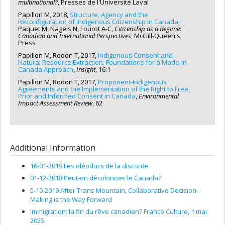
multinational?
, Presses de l'Université Laval
Papillon M, 2018,
Structure, Agency and the
Reconfiguration of Indigenous Citizenship in Canada
,
Paquet M, Nagels N, Fourot A-C,
Citizenship as a Regime:
Canadian and International Perspectives
, McGill-Queen's
Press
Papillon M, Rodon T, 2017,
Indigenous Consent and
Natural Resource Extraction. Foundations for a Made-in-
Canada Approach
,
Insight
, 16:1
Papillon M, Rodon T, 2017,
Proponent-Indigenous
Agreements and the Implementation of the Right to Free,
Prior and Informed Consent in Canada
,
Environmental
Impact Assessment Review
, 62
Additional Information
16-01-2019 Les oléoducs de la discorde
01-12-2018 Peut-on décoloniser le Canada?
5-10-2019 After Trans Mountain, Collaborative Decision-
Making is the Way Forward
Immigration: la fin du rêve canadien? France Culture, 1 mai
2025