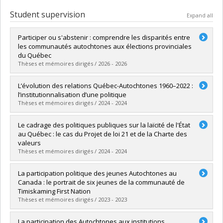
Student supervision
Expand all
Participer ou s'abstenir : comprendre les disparités entre
les communautés autochtones aux élections provinciales
du Québec
Thèses et mémoires dirigés / 2026 - 2026
Graduate :
Levasseur-Thériault, Louis
L’évolution des relations Québec-Autochtones 1960–2022 :
Cycle :
Master's
l’institutionnalisation d’une politique
Grade :
M. Sc.
Thèses et mémoires dirigés / 2024 - 2024
Lien vers le document dans Papyrus
Graduate :
Pâquet, Vincent
Le cadrage des politiques publiques sur la laïcité de l'État
Cycle :
Master's
au Québec : le cas du Projet de loi 21 et de la Charte des
Grade :
M. Sc.
valeurs
Lien vers le document dans Papyrus
Thèses et mémoires dirigés / 2024 - 2024
Graduate :
Laflamme-Boucher, Matthieu
La participation politique des jeunes Autochtones au
Cycle :
Master's
Canada : le portrait de six jeunes de la communauté de
Grade :
M. Sc.
Timiskaming First Nation
Lien vers le document dans Papyrus
Thèses et mémoires dirigés / 2023 - 2023
Graduate :
Gauthier, Louis-Philipe
La participation des Autochtones aux institutions