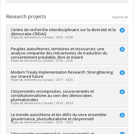
Graduate :
Paradis, Kim
Cycle :
Master's
Research projects
Expand all
Grade :
M. Sc.
Lien vers le document dans Papyrus
Centre de recherche interdisciplinaire sur la diversité et la
démocratie-CRIDAQ
Projet de recherche au Canada / 2025 - 2028
Lead researcher :
Peuples autochtones, territoires et ressources: une
Stéphanie Tremblay
analyse comparée des mécanismes de traduction du
Co-researchers :
Martin Papillon
consentement préalable, libre et éclairé
Funding sources:
FRQSC/Fonds de recherche du Québec -
Projet de recherche au Canada / 2018 - 2026
Société et culture (FQRSC)
Grant programs:
PV129894-(RG) Programme Regroupements
Lead researcher :
Modern Treaty Implementation Research: Strenghtening
Martin Papillon
stratégiques
our shared future
Co-researchers :
Françoise Montambeault
,
Nora Nagels
Projet de recherche au Canada / 2017 - 2025
Funding sources:
CRSH/Conseil de recherches en sciences
humaines du Canada
Lead researcher :
Citoyennetés recomposées, souverainetés et
Stephanie Irlbacher-Fox
Grant programs:
PVXXXXXX-Subvention Savoir
constitutionnalisme au sein des démocraties
Co-researchers :
Martin Papillon
plurinationales
Funding sources:
CRSH/Conseil de recherches en sciences
Projet de recherche au Canada / 2019 - 2024
humaines du Canada
Grant programs:
PV128152-Subvention de partenariat
Lead researcher :
Le monde autochtone et les défis du vivre ensemble:
Alain Gagnon
gouvernance, pluriculturalisme et citoyenneté
Co-researchers :
Martin Papillon
Projet de recherche au Canada / 2015 - 2022
Funding sources:
CRSH/Conseil de recherches en sciences
humaines du Canada
Lead researcher :
Citoyennetés recomposées, souverainetés et
Carole Lévesque