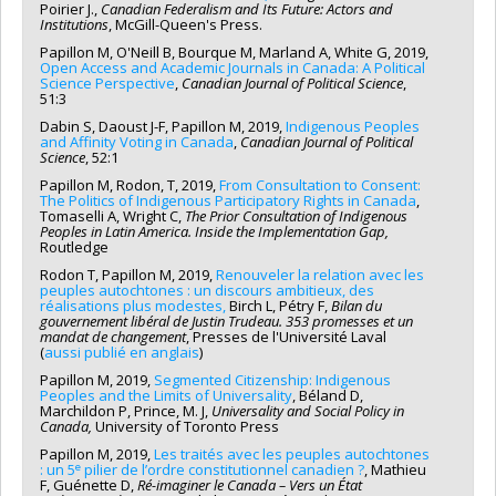
Poirier J.,
Canadian Federalism and Its Future: Actors and
Institutions
, McGill-Queen's Press.
Papillon M, O'Neill B, Bourque M, Marland A, White G, 2019,
Open Access and Academic Journals in Canada: A Political
Science Perspective
,
Canadian Journal of Political Science
,
51:3
Dabin S, Daoust J-F, Papillon M, 2019,
Indigenous Peoples
and Affinity Voting in Canada
,
Canadian Journal of Political
Science
, 52:1
Papillon M, Rodon, T, 2019,
From Consultation to Consent:
The Politics of Indigenous Participatory Rights in Canada
,
Tomaselli A, Wright C,
The Prior Consultation of Indigenous
Peoples in Latin America. Inside the
Implementation Gap,
Routledge
Rodon T, Papillon M, 2019,
Renouveler la relation avec les
peuples autochtones : un discours ambitieux, des
réalisations plus modestes,
Birch L, Pétry F,
Bilan du
gouvernement libéral de Justin Trudeau. 353 promesses et un
mandat de changement
, Presses de l'Université Laval
(
aussi publié en anglais
)
Papillon M, 2019,
Segmented Citizenship: Indigenous
Peoples and the Limits of Universality
, Béland D,
Marchildon P, Prince, M. J,
Universality and Social Policy in
Canada,
University of Toronto Press
Papillon M, 2019,
Les traités avec les peuples autochtones
e
: un 5
pilier de l’ordre constitutionnel canadien ?
, Mathieu
F, Guénette D,
Ré-imaginer le Canada – Vers un État