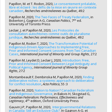
Papillon, M. et T. Rodon, 2020,
Le consentement préalable,
libre et éclairé : les défis de la mise en œuvre en contexte
canadien
,
Recherches amérindiennes au Québec
, 49:2
Papillon M, 2020,
The Two Faces of Treaty Federalism
, in
th
Bickerton J, Gagnon A-G,
Canadian Politics
, 7
ed.
University of Toronto Press
Leclair, J. et Papillon M, 2020,
Les Protocoles de
consultation autochtones comme outils de pluralisme
juridique
,
Recherches amérindiennes au Québec
, 49:2
Papillon M, Rodon T, 2020,
The Transformative Potential of
Indigenous-Driven Approaches to Implementing Free,
Prior and Informed Consent: Lessons from Two Canadian
Cases
,
International Journal of Minority and Group Rights
, 27:2
Papillon M, Leydet D, Leclair J, 2020,
Introduction: Free,
Prior and Informed Consent Between Legal Ambiguity and
Political Agency
,
International Journal of Minority Group
Rights
, 27:2
Montambeault F, Dembinska M, Papillon M, 2020,
Finding
deliberative niches: a systemic approach to deliberation
for conflict resolution
,
Acta Politica
, 55 :3
Papillon M, 2020,
Nation to Nation? Canadian Federalism
and Indigenous Governance
, in Bakvis H, Skogstad G,
Canadian Federalism: Performance, Effectiveness and
th
Legitimacy
, 4
edition, Oxford University Press
Gauvin J-P, Papillon M, 2020,
Intergovernmental Relations
in Canada: Still an Exclusive Club?,
In Gagnon A-G. et