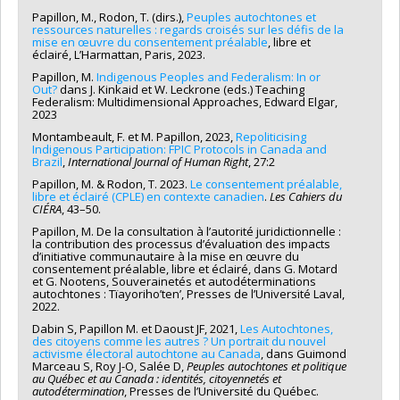
Papillon, M., Rodon, T. (dirs.),
Peuples autochtones et
ressources naturelles : regards croisés sur les défis de la
mise en œuvre du consentement préalable
, libre et
éclairé, L’Harmattan, Paris, 2023.
Papillon, M.
Indigenous Peoples and Federalism: In or
Out?
dans J. Kinkaid et W. Leckrone (eds.) Teaching
Federalism: Multidimensional Approaches, Edward Elgar,
2023
Montambeault, F. et M. Papillon, 2023,
Repoliticising
Indigenous Participation: FPIC Protocols in Canada and
Brazil
,
International Journal of Human Right
, 27:2
Papillon, M. & Rodon, T. 2023.
Le consentement préalable,
libre et éclairé (CPLE) en contexte canadien
.
Les Cahiers du
CIÉRA
, 43–50.
Papillon, M. De la consultation à l’autorité juridictionnelle :
la contribution des processus d’évaluation des impacts
d’initiative communautaire à la mise en œuvre du
consentement préalable, libre et éclairé, dans G. Motard
et G. Nootens, Souverainetés et autodéterminations
autochtones : Tïayoriho’ten’, Presses de l’Université Laval,
2022.
Dabin S, Papillon M. et Daoust JF, 2021,
Les Autochtones,
des citoyens comme les autres ? Un portrait du nouvel
activisme électoral autochtone au Canada
, dans Guimond
Marceau S, Roy J-O, Salée D,
Peuples autochtones et politique
au Québec et au Canada : identités, citoyennetés et
autodétermination
, Presses de l’Université du Québec.