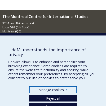
The Montreal Centre for International Studies
3744 Jean Brillant street
Local 592 (5th floor)
Montréal (QC)
H3T 1P1
Contact us
E-mail
UdeM understands the importance of
privacy
News
(in french)
Cookies allow us to enhance and personalize your
Activities
(in french)
browsing experience. Some cookies are required to
ensure the website’s functionality and security, while
Supporting the CÉRIUM
others remember your preferences. By accepting all, you
consent to our use of cookies to better serve you.
FACULTY OF ARTS AND SCIENCE
Manage cookies
>
Our Departments and Schools
Reject all
Our Centres