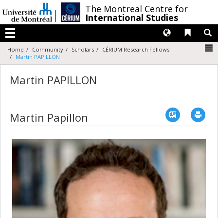
Passer
/
The Montreal Centre for
au
International Studies
contenu
Langues
Liens 
R
Menu
N
Home
Community
Scholars
CÉRIUM Research Fellows
Martin PAPILLON
Martin PAPILLON
Vcard
Imp
Martin Papillon