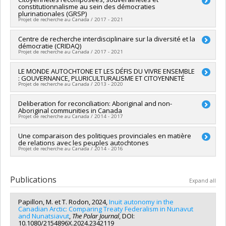
Grant programs:
PVXXXXXX-Subvention Savoir
constitutionnalisme au sein des démocraties
Co-researchers :
Martin Papillon
plurinationales (GRSP)
Funding sources:
CRSH/Conseil de recherches en sciences
Projet de recherche au Canada / 2017 - 2021
humaines du Canada
Grant programs:
PV128152-Subvention de partenariat
Lead researcher :
Centre de recherche interdisciplinaire sur la diversité et la
Alain Gagnon
démocratie (CRIDAQ)
Co-researchers :
Martin Papillon
Projet de recherche au Canada / 2017 - 2021
Funding sources:
FRQSC/Fonds de recherche du Québec -
Société et culture (FQRSC)
Lead researcher :
LE MONDE AUTOCHTONE ET LES DÉFIS DU VIVRE ENSEMBLE
Alain Gagnon
Grant programs:
PVXXXXXX-(SE) Programme Soutien aux
: GOUVERNANCE, PLURICULTURALISME ET CITOYENNETÉ
Co-researchers :
Martin Papillon
équipes de recherche - Stade de développement :
Projet de recherche au Canada / 2013 - 2020
Funding sources:
FRQSC/Fonds de recherche du Québec -
Renouvellement
Société et culture (FQRSC)
Lead researcher :
Deliberation for reconciliation: Aboriginal and non-
Carole Lévesque
Grant programs:
PV129894-(RG) Programme Regroupements
Aboriginal communities in Canada
Co-researchers :
Jean Leclair
,
Thora Martina Herrmann
,
stratégiques
Projet de recherche au Canada / 2014 - 2017
Patricia Martin
,
Martin Papillon
Funding sources:
CRSH/Conseil de recherches en sciences
Lead researcher :
Une comparaison des politiques provinciales en matière
Françoise Montambeault
humaines du Canada
de relations avec les peuples autochtones
Co-researchers :
Magdalena Dembinska
,
Martin Papillon
Grant programs:
Projet de recherche au Canada / 2014 - 2016
Funding sources:
CRSH/Conseil de recherches en sciences
humaines du Canada
Lead researcher :
Martin Papillon
Grant programs:
PV153480-Subventions de développement
Funding sources:
CRSH/Conseil de recherches en sciences
Publications
Savoir
Expand all
humaines du Canada
Grant programs:
PV153480-Subventions de développement
Papillon, M. et T. Rodon, 2024,
Inuit autonomy in the
Savoir
Canadian Arctic: Comparing Treaty Federalism in Nunavut
and Nunatsiavut
,
The Polar Journal
, DOI:
10.1080/2154896X.2024.2342119