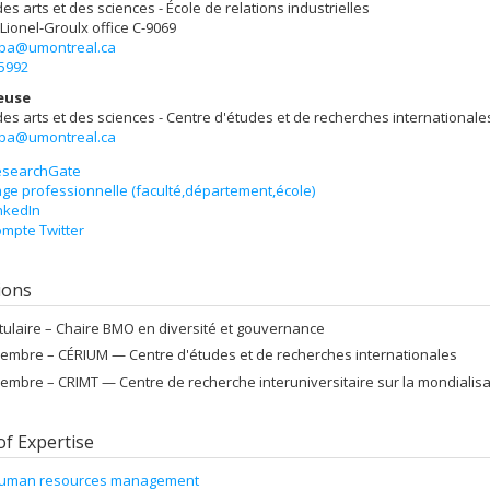
des arts et des sciences - École de relations industrielles
 Lionel-Groulx
office C-9069
aba@umontreal.ca
-5992
euse
des arts et des sciences - Centre d'études et de recherches internationale
aba@umontreal.ca
esearchGate
ge professionnelle (faculté,département,école)
nkedIn
mpte Twitter
tions
itulaire –
Chaire BMO en diversité et gouvernance
embre –
CÉRIUM — Centre d'études et de recherches internationales
embre –
CRIMT — Centre de recherche interuniversitaire sur la mondialisati
of Expertise
uman resources management