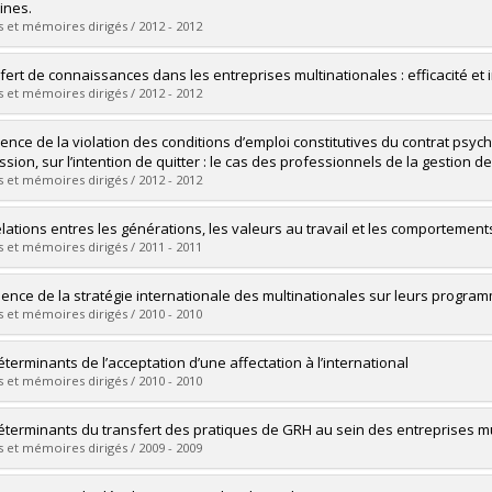
 :
Doctoral
ines.
 :
Ph. D.
 et mémoires dirigés / 2012 - 2012
vers le document dans Papyrus
uate :
Ngalle, Adolphe Félix
fert de connaissances dans les entreprises multinationales : efficacité et
 :
Master's
 et mémoires dirigés / 2012 - 2012
 :
M. Sc.
vers le document dans Papyrus
uate :
Volkov, Igor
luence de la violation des conditions d’emploi constitutives du contrat psyc
 :
Doctoral
ssion, sur l’intention de quitter : le cas des professionnels de la gestion
 :
Ph. D.
 et mémoires dirigés / 2012 - 2012
vers le document dans Papyrus
uate :
Derome, Stéphanie
elations entres les générations, les valeurs au travail et les comportemen
 :
Master's
 et mémoires dirigés / 2011 - 2011
 :
M. Sc.
vers le document dans Papyrus
uate :
Girard, Sandrine
luence de la stratégie internationale des multinationales sur leurs progra
 :
Master's
 et mémoires dirigés / 2010 - 2010
 :
M. Sc.
vers le document dans Papyrus
uate :
Fernandez, Esther
éterminants de l’acceptation d’une affectation à l’international
 :
Master's
 et mémoires dirigés / 2010 - 2010
 :
M. Sc.
vers le document dans Papyrus
uate :
Pouliot, Benoit
éterminants du transfert des pratiques de GRH au sein des entreprises mu
 :
Master's
 et mémoires dirigés / 2009 - 2009
 :
M. Sc.
vers le document dans Papyrus