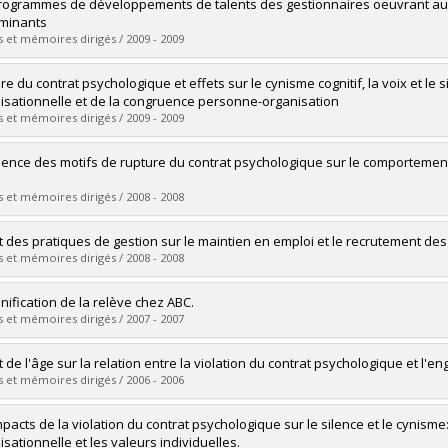
uate :
Thibault, Caroline
rogrammes de développements de talents des gestionnaires oeuvrant au 
 :
Master's
minants
 :
M. Sc.
 et mémoires dirigés / 2009 - 2009
vers le document dans Papyrus
uate :
Paquet, Marie-Hélène
e du contrat psychologique et effets sur le cynisme cognitif, la voix et le s
 :
Master's
isationnelle et de la congruence personne-organisation
 :
M. Sc.
 et mémoires dirigés / 2009 - 2009
vers le document dans Papyrus
uate :
Dufour, Marie-Ève
luence des motifs de rupture du contrat psychologique sur le comportement 
 :
Doctoral
e
 :
Ph. D.
 et mémoires dirigés / 2008 - 2008
vers le document dans Papyrus
uate :
Affaki, Béatrice
et des pratiques de gestion sur le maintien en emploi et le recrutement des
 :
Master's
 et mémoires dirigés / 2008 - 2008
 :
M. Sc.
vers le document dans Papyrus
uate :
Wilhelmy, Mutsumi
anification de la relève chez ABC.
 :
Master's
 et mémoires dirigés / 2007 - 2007
 :
M. Sc.
vers le document dans Papyrus
uate :
CARRIÈRE, Lucie
et de l'âge sur la relation entre la violation du contrat psychologique et l'
 :
Master's
 et mémoires dirigés / 2006 - 2006
 :
M. Sc.
vers le document dans Papyrus
uate :
DALCOURT, Émilie
pacts de la violation du contrat psychologique sur le silence et le cynisme:
 :
Master's
isationnelle et les valeurs individuelles.