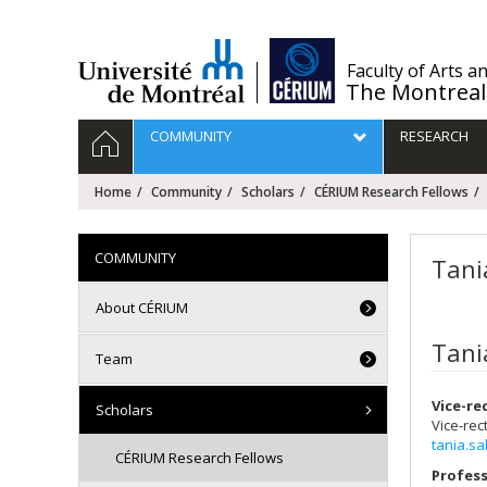
Passer
au
contenu
/
Faculty of Arts a
The Montreal
Navigation
HOME
COMMUNITY
RESEARCH
principale
Home
Community
Scholars
CÉRIUM Research Fellows
COMMUNITY
Tani
About CÉRIUM
Tani
Team
Vice-re
Scholars
Vice-rec
tania.s
CÉRIUM Research Fellows
Profess