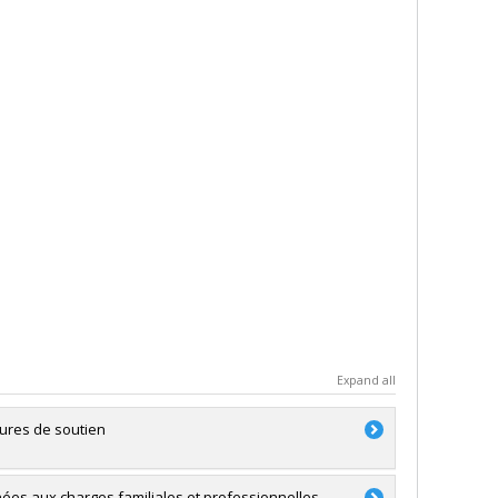
Expand all
sures de soutien
inées aux charges familiales et professionnelles