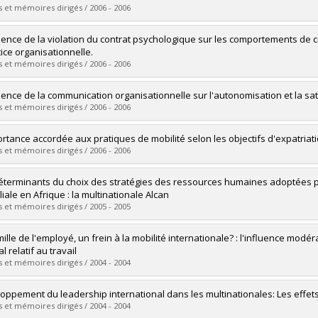
 :
M. Sc.
 et mémoires dirigés / 2006 - 2006
vers le document dans Papyrus
uate :
DE VITA, Romaric
luence de la violation du contrat psychologique sur les comportements de c
 :
Master's
tice organisationnelle.
 :
M. Sc.
 et mémoires dirigés / 2006 - 2006
vers le document dans Papyrus
uate :
VIENS, Marie-Christine
luence de la communication organisationnelle sur l'autonomisation et la sati
 :
Master's
 et mémoires dirigés / 2006 - 2006
 :
M. Sc.
vers le document dans Papyrus
uate :
LAURIN, Isabelle
ortance accordée aux pratiques de mobilité selon les objectifs d'expatriat
 :
Master's
 et mémoires dirigés / 2006 - 2006
 :
M. Sc.
vers le document dans Papyrus
uate :
Dever, Virginie
éterminants du choix des stratégies des ressources humaines adoptées pa
 :
Master's
iliale en Afrique : la multinationale Alcan
 :
M. Sc.
 et mémoires dirigés / 2005 - 2005
vers le document dans Papyrus
uate :
Banga Banga, Lucien
ille de l'employé, un frein à la mobilité internationale? : l'influence modér
 :
Master's
al relatif au travail
 :
M. Sc.
 et mémoires dirigés / 2004 - 2004
vers le document dans Papyrus
uate :
Dupuis, Marie-Josée
oppement du leadership international dans les multinationales: Les effet
 :
Master's
 et mémoires dirigés / 2004 - 2004