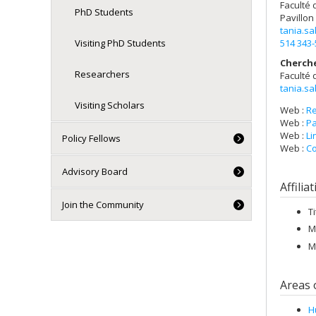
Faculté 
PhD Students
Pavillon
tania.s
514 343
Visiting PhD Students
Cherch
Researchers
Faculté 
tania.s
Visiting Scholars
Web :
R
Web :
Pa
Web :
Li
Policy Fellows
Web :
Co
Advisory Board
Affilia
Join the Community
T
M
M
Areas 
H