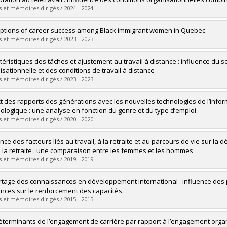
 :
Master's
 et mémoires dirigés / 2024 - 2024
 :
M. Sc.
vers le document dans Papyrus
uate :
Bergeron, Romane
ptions of career success among Black immigrant women in Quebec
 :
Master's
 et mémoires dirigés / 2023 - 2023
 :
M. Sc.
vers le document dans Papyrus
uate :
Johnson, Jo-Ann
téristiques des tâches et ajustement au travail à distance : influence du s
 :
Master's
isationnelle et des conditions de travail à distance
 :
M. Sc.
 et mémoires dirigés / 2023 - 2023
vers le document dans Papyrus
uate :
Jules, Samson
t des rapports des générations avec les nouvelles technologies de l’infor
 :
Master's
ologique : une analyse en fonction du genre et du type d’emploi
 :
M. Sc.
 et mémoires dirigés / 2020 - 2020
vers le document dans Papyrus
uate :
de la Chevrotière, Chloé
nce des facteurs liés au travail, à la retraite et au parcours de vie sur la 
 :
Master's
 la retraite : une comparaison entre les femmes et les hommes
 :
M. Sc.
 et mémoires dirigés / 2019 - 2019
vers le document dans Papyrus
uate :
Traoré, Ahmed Adaman
rtage des connaissances en développement international : influence des p
 :
Doctoral
ences sur le renforcement des capacités.
 :
Ph. D.
 et mémoires dirigés / 2015 - 2015
vers le document dans Papyrus
uate :
Leroux, Marie-Pierre
éterminants de l’engagement de carrière par rapport à l’engagement orga