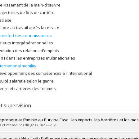
ieillissement de la main-d'œuvre
rajectoires de fins de carrière
etraite
etour au travail après la retraite
ransfert des connaissances
aleurs intergénérationnelles
volution des relations d'emplois
RH dans les entreprises multinationales
nternational mobility
éveloppement des compétences à l'international
quité salariale selon le genre
enre et carrières des femmes
t supervision
repreneuriat féminin au Burkina Faso : les impacts, les barrières et les me
 et mémoires dirigés / 2025 - 2025
uate :
Kabore, Wendyam Carole Mireille
ptation au télétravail : l’influence des conditions organisationnelles comb