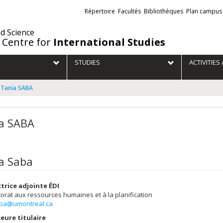
Liens
Répertoire
Facultés
Bibliothèques
Plan campus
externes
nd Science
 Centre for
International Studies
STUDIES
ACTIVITIE
Tania SABA
a SABA
a Saba
ctrice adjointe ÉDI
torat aux ressources humaines et à la planification
aba@umontreal.ca
eure titulaire