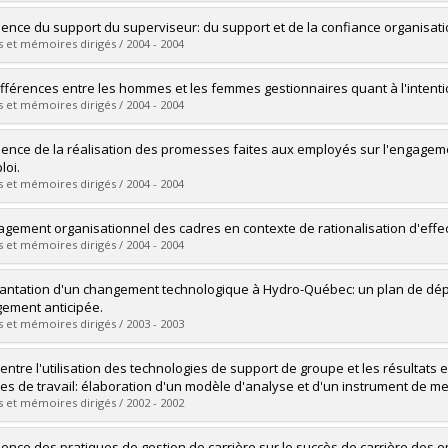
 :
M. Sc.
vers le document dans Papyrus
uate :
BLONDIN-BEYE, Amineta
luence du support du superviseur: du support et de la confiance organisati
 :
Master's
 et mémoires dirigés / 2004 - 2004
 :
M. Sc.
vers le document dans Papyrus
uate :
LÉVY-BENCHETON, Sandra
ifférences entre les hommes et les femmes gestionnaires quant à l'intenti
 :
Master's
 et mémoires dirigés / 2004 - 2004
 :
M. Sc.
vers le document dans Papyrus
uate :
Rancourt, Karine
luence de la réalisation des promesses faites aux employés sur l'engageme
 :
Master's
loi.
 :
M. Sc.
 et mémoires dirigés / 2004 - 2004
vers le document dans Papyrus
uate :
BLOUIN, Mathieu
agement organisationnel des cadres en contexte de rationalisation d'effec
 :
Master's
 et mémoires dirigés / 2004 - 2004
 :
M. Sc.
vers le document dans Papyrus
uate :
TRUDEL, Jean M.
lantation d'un changement technologique à Hydro-Québec: un plan de dépl
 :
Doctoral
ement anticipée.
 :
Ph. D.
 et mémoires dirigés / 2003 - 2003
vers le document dans Papyrus
uate :
BÉLAND, Philippe
 entre l'utilisation des technologies de support de groupe et les résulta
 :
Master's
es de travail: élaboration d'un modèle d'analyse et d'un instrument de m
 :
M. Sc.
 et mémoires dirigés / 2002 - 2002
vers le document dans Papyrus
uate :
DI-LILLO, Michel
luence des pratiques de gestion de carrière sur le succès de carrière des