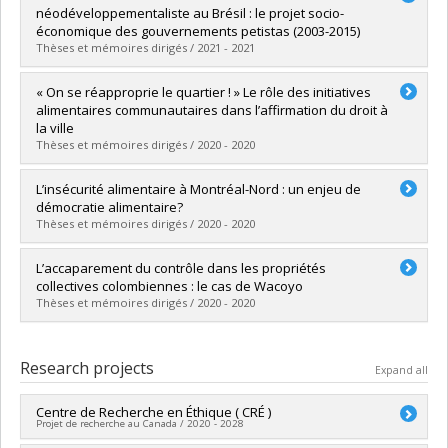
Cycle :
Master's
néodéveloppementaliste au Brésil : le projet socio-
Grade :
M. Sc.
économique des gouvernements petistas (2003-2015)
Lien vers le document dans Papyrus
Thèses et mémoires dirigés / 2021 - 2021
Graduate :
Djaia Oliveira e Souza, Julia
« On se réapproprie le quartier ! » Le rôle des initiatives
Cycle :
Master's
alimentaires communautaires dans l’affirmation du droit à
Grade :
M. Sc.
la ville
Lien vers le document dans Papyrus
Thèses et mémoires dirigés / 2020 - 2020
Graduate :
Beauvais, Marie-Pierre
L’insécurité alimentaire à Montréal-Nord : un enjeu de
Cycle :
Master's
démocratie alimentaire?
Grade :
M. Sc.
Thèses et mémoires dirigés / 2020 - 2020
Lien vers le document dans Papyrus
Graduate :
Levasseur, Nicholas
L’accaparement du contrôle dans les propriétés
Cycle :
Master's
collectives colombiennes : le cas de Wacoyo
Grade :
M. Sc.
Thèses et mémoires dirigés / 2020 - 2020
Lien vers le document dans Papyrus
Graduate :
Neisa Rodriguez, Elizabeth
Cycle :
Master's
Research projects
Expand all
Grade :
M. Sc.
Lien vers le document dans Papyrus
Centre de Recherche en Éthique ( CRÉ )
Projet de recherche au Canada / 2020 - 2028