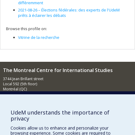
différemment
2021-08-26 –
Élections fédérales: des experts de l'UdeM
prêts à éclairer les débats
Browse this profile on:
Vitrine de la recherche
The Montreal Centre for International Studies
3744 Jean Brillant street
Local 592 (5th floor)
Montréal (QC)
H3T 1P1
Contact us
E-mail
UdeM understands the importance of
privacy
News
(in french)
Cookies allow us to enhance and personalize your
Activities
(in french)
browsing experience. Some cookies are required to