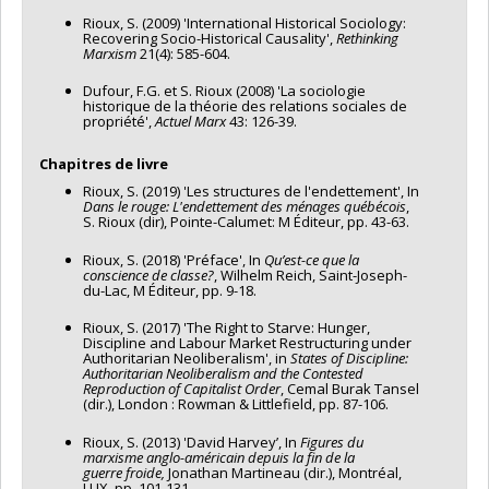
Rioux, S. (2009) 'International Historical Sociology:
Recovering Socio-Historical Causality',
Rethinking
Marxism
21(4): 585-604.
Dufour, F.G. et S. Rioux (2008) 'La sociologie
historique de la théorie des relations sociales de
propriété',
Actuel Marx
43: 126-39.
Chapitres de livre
Rioux, S. (2019) 'Les structures de l'endettement', In
Dans le rouge: L'endettement des ménages québécois
,
S. Rioux (dir), Pointe-Calumet: M Éditeur, pp. 43-63.
Rioux, S. (2018) 'Préface', In
Qu’est-ce que la
conscience de classe?
, Wilhelm Reich, Saint-Joseph-
du-Lac, M Éditeur, pp. 9-18.
Rioux, S. (2017) 'The Right to Starve: Hunger,
Discipline and Labour Market Restructuring under
Authoritarian Neoliberalism', in
States of Discipline:
Authoritarian Neoliberalism and the Contested
Reproduction of Capitalist Order
, Cemal Burak Tansel
(dir.), London : Rowman & Littlefield, pp. 87-106.
Rioux, S. (2013) 'David Harvey’, In
Figures du
marxisme anglo-américain depuis
la fin de la
guerre froide,
Jonathan Martineau (dir.), Montréal,
LUX, pp. 101-131.