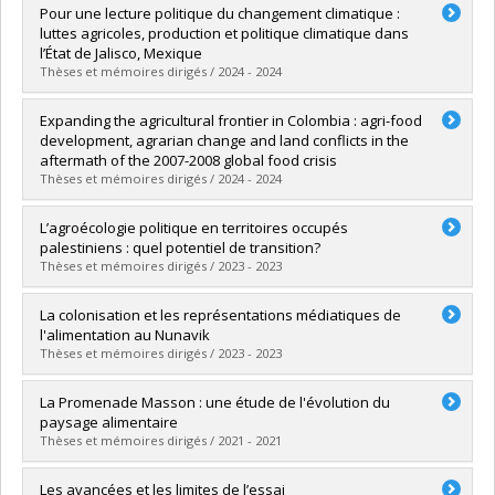
Graduate :
Sylvestre, Rachel
Pour une lecture politique du changement climatique :
Cycle :
Master's
luttes agricoles, production et politique climatique dans
Grade :
M. Sc.
l’État de Jalisco, Mexique
Lien vers le document dans Papyrus
Thèses et mémoires dirigés / 2024 - 2024
Graduate :
Pina Zaballa, Kenya Fernanda
Expanding the agricultural frontier in Colombia : agri-food
Cycle :
Master's
development, agrarian change and land conflicts in the
Grade :
M. Sc.
aftermath of the 2007-2008 global food crisis
Lien vers le document dans Papyrus
Thèses et mémoires dirigés / 2024 - 2024
Graduate :
Martinez Esguerra, Estefania
L’agroécologie politique en territoires occupés
Cycle :
Doctoral
palestiniens : quel potentiel de transition?
Grade :
Ph. D.
Thèses et mémoires dirigés / 2023 - 2023
Lien vers le document dans Papyrus
Graduate :
Plourde, Florence
La colonisation et les représentations médiatiques de
Cycle :
Master's
l'alimentation au Nunavik
Grade :
M. Sc.
Thèses et mémoires dirigés / 2023 - 2023
Lien vers le document dans Papyrus
Graduate :
Granger, Alexandre
La Promenade Masson : une étude de l'évolution du
Cycle :
Master's
paysage alimentaire
Grade :
M. Sc.
Thèses et mémoires dirigés / 2021 - 2021
Lien vers le document dans Papyrus
Graduate :
Patry, Véronique
Les avancées et les limites de l’essai