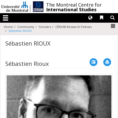
Passer
/
The Montreal Centre for
au
International Studies
contenu
Langues
Liens 
R
Menu
N
Home
Community
Scholars
CÉRIUM Research Fellows
Sébastien RIOUX
Sébastien RIOUX
Vcard
Imp
Sébastien Rioux