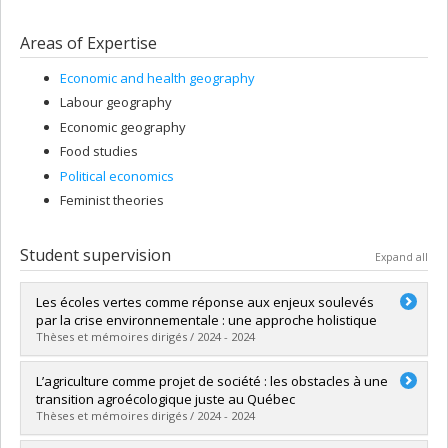
Areas of Expertise
Economic and health geography
Labour geography
Economic geography
Food studies
Political economics
Feminist theories
Student supervision
Expand all
Les écoles vertes comme réponse aux enjeux soulevés
par la crise environnementale : une approche holistique
Thèses et mémoires dirigés / 2024 - 2024
Graduate :
Pinard, Marianne
L’agriculture comme projet de société : les obstacles à une
Cycle :
Master's
transition agroécologique juste au Québec
Grade :
M. Sc.
Thèses et mémoires dirigés / 2024 - 2024
Lien vers le document dans Papyrus