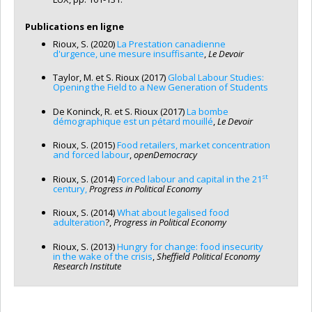
Publications en ligne
Rioux, S. (2020)
La Prestation canadienne
d'urgence, une mesure insuffisante
,
Le Devoir
Taylor, M. et S. Rioux (2017)
Global Labour Studies:
Opening the Field to a New Generation of Students
De Koninck, R. et S. Rioux (2017)
La bombe
démographique est un pétard mouillé
,
Le Devoir
Rioux, S. (2015)
Food retailers, market
concentration
and forced labour
,
openDemocracy
st
Rioux, S. (2014)
Forced labour and capital in
the 21
century,
Progress in Political Economy
Rioux, S. (2014)
What about legalised food
adulteration
?,
Progress in Political Economy
Rioux, S. (2013)
Hungry for change: food
insecurity
in the wake of the crisis
,
Sheffield Political Economy
Research
Institute