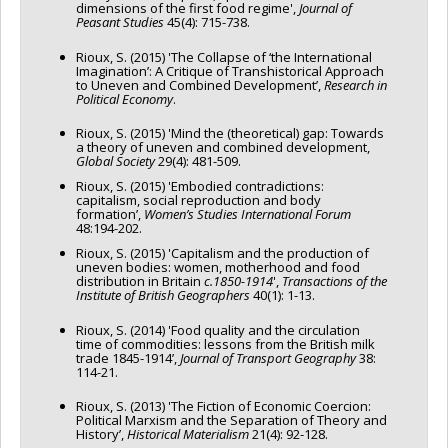
dimensions of the first food regime',
Journal of
Peasant Studies
45(4): 715-738.
Rioux, S. (2015) 'The Collapse of ‘the International
Imagination’: A Critique of Transhistorical Approach
to Uneven and Combined Development’,
Research in
Political Economy
.
Rioux, S. (2015) 'Mind the (theoretical) gap: Towards
a theory of uneven and combined development,
Global Society
29(4): 481-509.
Rioux, S. (2015) 'Embodied contradictions:
capitalism, social reproduction and body
formation’,
Women’s Studies International Forum
48:194-202.
Rioux, S. (2015) 'Capitalism and the production of
uneven bodies: women, motherhood and food
distribution in Britain
c
.1850-1914
',
Transactions of the
Institute of British
Geographers
40(1): 1-13.
Rioux, S. (2014) 'Food quality and the circulation
time of commodities: lessons from the British milk
trade 1845-1914’,
Journal of Transport
Geography
38:
114-21.
Rioux, S. (2013) 'The Fiction of Economic Coercion:
Political Marxism and the Separation of Theory and
History’,
Historical Materialism
21(4): 92-128.