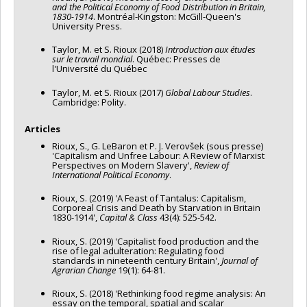
and the Political Economy of Food Distribution in Britain,
1830-1914
. Montréal-Kingston: McGill-Queen's
University Press.
Taylor, M. et S. Rioux (2018)
Introduction aux études
sur le travail mondial
. Québec: Presses de
l'Université du Québec
Taylor, M. et S. Rioux (2017)
Global Labour Studies
.
Cambridge: Polity.
Articles
Rioux, S., G. LeBaron et P. J. Verovšek (sous presse)
'Capitalism and Unfree Labour: A Review of Marxist
Perspectives on Modern Slavery',
Review of
International Political Economy
.
Rioux, S. (2019) 'A Feast of Tantalus: Capitalism,
Corporeal Crisis and Death by Starvation in Britain
1830-1914',
Capital & Class
43(4): 525-542.
Rioux, S. (2019) 'Capitalist food production and the
rise of legal adulteration: Regulating food
standards in nineteenth century Britain',
Journal of
Agrarian Change
19(1): 64-81.
Rioux, S. (2018) 'Rethinking food regime analysis: An
essay on the temporal, spatial and scalar