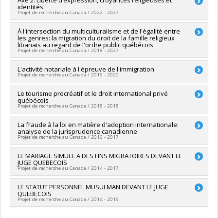
identités
Co-researchers :
Harith Al-Dabbagh
,
Evelyne Jean-Bouchard
,
Projet de recherche au Canada / 2022 - 2027
Arthur Oulai
,
Amadou R. Yaya
,
Ledy Rivas Zannou
Funding sources:
CRSH/Conseil de recherches en sciences
Lead researcher :
À l'intersection du multiculturalisme et de l'égalité entre
Solange Lefebvre
humaines du Canada
les genres: la migration du droit de la famille religieux
Co-researchers :
Jean-François Roussel
,
Harith Al-Dabbagh
,
Grant programs:
PVXXXXXX-Subvention Savoir
libanais au regard de l'ordre public québécois
Ignace Ndongala Maduku
,
Pierre Bosset
,
Frédéric Dejean
,
Projet de recherche au Canada / 2018 - 2027
Roxanne Marcotte
Funding sources:
FRQSC/Fonds de recherche du Québec -
Lead researcher :
L'activité notariale à l'épreuve de l'immigration
Harith Al-Dabbagh
Société et culture (FQRSC)
Projet de recherche au Canada / 2016 - 2020
Co-researchers :
Denise Helly
,
Anne Saris
,
Jabeur Fathally
Grant programs:
PVXXXXXX-Chaire de recherche France-
Funding sources:
CRSH/Conseil de recherches en sciences
Québec sur les enjeux contemporains de la liberté
Lead researcher :
Le tourisme procréatif et le droit international privé
Harith Al-Dabbagh
humaines du Canada
québécois
d'expression
Funding sources:
Chambre des notaires du Québec
Grant programs:
PVXXXXXX-Subvention Savoir
Projet de recherche au Canada / 2018 - 2018
Grant programs:
Lead researcher :
La fraude à la loi en matière d'adoption internationale:
Harith Al-Dabbagh
analyse de la jurisprudence canadienne
Funding sources:
Fondation du barreau du Québec
Projet de recherche au Canada / 2016 - 2017
Grant programs:
Lead researcher :
LE MARIAGE SIMULE A DES FINS MIGRATOIRES DEVANT LE
Harith Al-Dabbagh
JUGE QUEBECOIS
Funding sources:
Fondation pour la recherche juridique (La)
Projet de recherche au Canada / 2014 - 2017
Grant programs:
Lead researcher :
LE STATUT PERSONNEL MUSULMAN DEVANT LE JUGE
Harith Al-Dabbagh
QUEBECOIS
Funding sources:
Éditions Thémis (Les)
Projet de recherche au Canada / 2014 - 2016
Grant programs:
Lead researcher :
Harith Al-Dabbagh