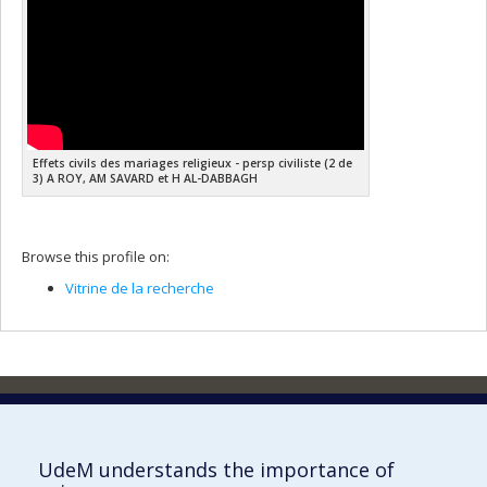
Effets civils des mariages religieux - persp civiliste (2 de
3) A ROY, AM SAVARD et H AL-DABBAGH
Browse this profile on:
Vitrine de la recherche
The Montreal Centre for International Studies
3744 Jean Brillant street
Local 592 (5th floor)
UdeM understands the importance of
Montréal (QC)