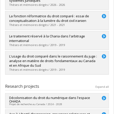
systèmes juridiques
Thèses et mémoires dirigés / 2026 - 2026
Graduate :
Sangare, Salif
La fonction réformatrice du droit comparé : essai de
Cycle :
Master's
conceptualisation à la lumière du droit civil iranien
Grade :
LL. M.
Thèses et mémoires dirigés / 2021 - 2021
Lien vers le document dans Papyrus
Graduate :
Borjian, Ali
Le traitement réservé à la Charia dans l'arbitrage
Cycle :
Doctoral
international
Grade :
LL. D.
Thèses et mémoires dirigés / 2019 - 2019
Lien vers le document dans Papyrus
Graduate :
Giauffret, Inès
L'usage du droit comparé dans le raisonnement du juge :
Cycle :
Master's
analyse en matière de droits fondamentaux au Canada
Grade :
LL. M.
et en Afrique du Sud
Lien vers le document dans Papyrus
Thèses et mémoires dirigés / 2019 - 2019
Graduate :
Murith, Eva
Cycle :
Master's
Research projects
Expand all
Grade :
LL. M.
Lien vers le document dans Papyrus
Décolonisation du droit du numérique dans l'espace
OHADA
Projet de recherche au Canada / 2024 - 2028
Lead researcher :
Axe 2. Liberté d’expression, croyances religieuses et
Vincent Gautrais