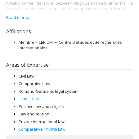
notably on the interaction between religious and secular norms. He
has published several works on these questions in both French
and Arabic.
Read more...
Harith Al-Dabbagh completed part of his legal training in Iraq (LL. B.
1996, LL. M. 1998) before pursuing graduate studies in France (DEA
Affiliations
2003, doctoral 2009) and in Canada (post-doctorate, 2010-2013). In
the past, he was an assistant professor at the University of
Membre –
CÉRIUM — Centre d'études et de recherches
Mosul’s Faculty of Law and a contract lecturer-researcher at
internationales
Université de Saint-Étienne (France). Before becoming a professor,
he supervised a post-doctoral project on how Muslim family
institutions are received in Canada and France and was a lecturer
Areas of Expertise
in the Université de Montréal’s Faculty of Law.
Civil Law
Comparative law
Romano-Germanic legal system
Islamic law
Positive law and religion
Law and religion
Private international law
Comparative Private Law