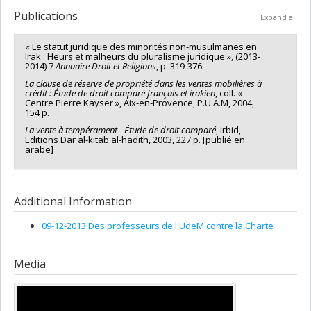
Funding sources:
CRSH/Conseil de recherches en sciences
Publications
Expand all
humaines du Canada
Grant programs:
PVX20020-Subvention institutionnelle du
« Le statut juridique des minorités non-musulmanes en
CRSH - Subventions d'exploration
Irak : Heurs et malheurs du pluralisme juridique », (2013-
2014) 7
Annuaire Droit et Religions
, p. 319-376.
La clause de réserve de propriété dans les ventes mobilières à
crédit : Étude de droit comparé français et irakien
, coll. «
Centre Pierre Kayser », Aix-en-Provence, P.U.A.M, 2004,
154 p.
La vente à tempérament - Étude de droit comparé
, Irbid,
Editions Dar al-kitab al-hadith, 2003, 227 p. [publié en
arabe]
Additional Information
09-12-2013 Des professeurs de l'UdeM contre la Charte
Media