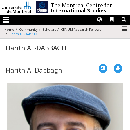
Passer
/
The Montreal Centre for
au
International Studies
contenu
Langues
Liens 
R
Menu
N
Home
Community
Scholars
CÉRIUM Research Fellows
Harith AL-DABBAGH
Harith AL-DABBAGH
Vcard
Imp
Harith Al-Dabbagh