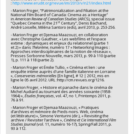
:
http://www.erudit.org/revue/im/2013/v/n21/index.html
- Marion Froger, “Patrimonialization and Filiation at the
National Film Board of Canada: Cinema as a Heritage”
in
American Review of Canadian Studies
(ARCS), special issue
st
“Quebec Cinema in the 21
Century”, Denis Bachand,
André Loiselle, Miléna Santoro (eds), avril 2013, p. 253-256.
- Marion Froger et Djemaa Maazouzi, en collaboration
avec Christophe Gauthier, « Les webfilms et l’espace
extime : dynamiques et enjeux du relationnel (partie 1
et 2) » dans
Théorème
, numéro 17 « Networking Images :
Approches interdisciplinaires de la notion de réseaux »,
Presses Sorbonne Nouvelle, mars 2013, p. 99 à 110 (partie
1), p. 111 à 118 (partie 2).
- Marion Froger et Émilie Tullio, « Cinéma et lien : une
enquête intime auprès d'une famille italienne en Lorraine
»,
Conserveries mémorielles
[En ligne], # 12 | 2012, mis en
ligne le 05 avril 2012. URL :http://cm.revues.org/1216.
- Marion Froger, « Histoire et panache dans le cinéma de
Michel Audiard au tournant des années soixante (1958-
1964) »,
Études françaises
, vol. 47, no 1, Printemps 2011, p.
76 à 91.
- Marion Froger et Djemaa Maazouzi, « Pratiques
d’archives et mémoire de Pieds-noirs. Web, cinéma
(et littérature) », Simone Venturini (dir.), « Revisiting the
archive / Revisiter l’archive »,
Cinéma et Cie
International Film
Studies Journal
(vol. 11, numéro 16-17), Spring/Fall 2011, p.
93 à 112.