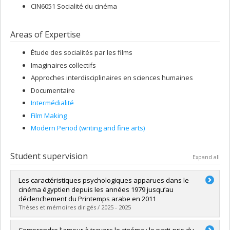
CIN6051 Socialité du cinéma
Areas of Expertise
Étude des socialités par les films
Imaginaires collectifs
Approches interdisciplinaires en sciences humaines
Documentaire
Intermédialité
Film Making
Modern Period (writing and fine arts)
Student supervision
Expand all
Les caractéristiques psychologiques apparues dans le
cinéma égyptien depuis les années 1979 jusqu’au
déclenchement du Printemps arabe en 2011
Thèses et mémoires dirigés / 2025 - 2025
Graduate :
Nagib, Hajar
Comprendre l'amour à travers le cinéma : le parti-pris du