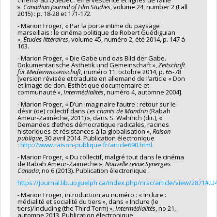
cinéma au Québec : effervescence et lignes de faille
».
Canadian Journal of Film Studies
, volume 24, number 2 (Fall
2015) : p. 18-28 et 171-172.
- Marion Froger, « Par la porte intime du paysage
marseillais : le cinéma politique de Robert Guédiguian
»,
Études littéraires
, volume 45, numéro 2, été 2014, p. 147 à
163.
- Marion Froger, « Die Gabe und das Bild der Gabe.
Dokumentarische Ästhetik und Gemeinschaft »,
Zeitschrift
für Medienwissenschaft
, numéro 11, octobre 2014, p. 65-78
[version révisée et traduite en allemand de l’article « Don
et image de don. Esthétique documentaire et
communauté »,
Intermédialités
, numéro 4, automne 2004].
- Marion Froger, « D’un imaginaire l’autre : retour sur le
désir (de) collectif dans
Les chants de Mandrin
(Rabah
Ameur-Zaïmèche, 2011) », dans S. Wahnich (dir.), «
Demandes d’ethos démocratique radicales, racines
historiques et résistances à la globalisation »,
Raison
publique
, 30 avril 2014. Publication électronique
:
http://www.raison-publique.fr/article690.html.
- Marion Froger, « Du collectif, malgré tout dans le cinéma
de Rabah Ameur-Zaïmeche »,
Nouvelle revue Synergies
Canada
, no 6 (2013). Publication électronique :
https://journal.lib.uoguelph.ca/index.php/nrsc/article/view/2871#
- Marion Froger, introduction au numéro : « Inclure :
médialité et socialité du tiers », dans « Inclure (le
tiers)/Including (the Third Term) »,
Intermédialités
, no 21,
automne 2013. Publication électronique