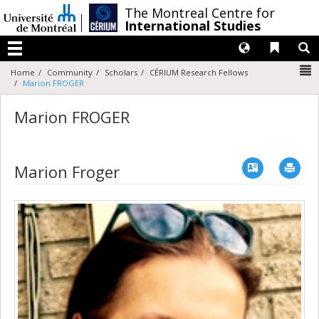
Passer
/
The Montreal Centre for
au
International Studies
contenu
Langues
Liens 
R
Menu
N
Home
Community
Scholars
CÉRIUM Research Fellows
Marion FROGER
Marion FROGER
Vcard
Imp
Marion Froger