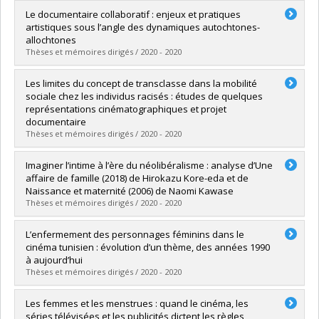
Graduate :
Achard, Antoine
Le documentaire collaboratif : enjeux et pratiques
Cycle :
Master's
artistiques sous l’angle des dynamiques autochtones-
Grade :
M.A.
allochtones
Lien vers le document dans Papyrus
Thèses et mémoires dirigés / 2020 - 2020
Graduate :
St-Louis Lamoureux, Ariel
Les limites du concept de transclasse dans la mobilité
Cycle :
Master's
sociale chez les individus racisés : études de quelques
Grade :
M.A.
représentations cinématographiques et projet
Lien vers le document dans Papyrus
documentaire
Thèses et mémoires dirigés / 2020 - 2020
Graduate :
Ducados, Quentin
Imaginer l’intime à l’ère du néolibéralisme : analyse d’Une
Cycle :
Master's
affaire de famille (2018) de Hirokazu Kore-eda et de
Grade :
M.A.
Naissance et maternité (2006) de Naomi Kawase
Lien vers le document dans Papyrus
Thèses et mémoires dirigés / 2020 - 2020
Graduate :
Delorme, Katherine
L’enfermement des personnages féminins dans le
Cycle :
Master's
cinéma tunisien : évolution d’un thème, des années 1990
Grade :
M.A.
à aujourd’hui
Lien vers le document dans Papyrus
Thèses et mémoires dirigés / 2020 - 2020
Graduate :
Belghiti, Sarah
Les femmes et les menstrues : quand le cinéma, les
Cycle :
Master's
séries télévisées et les publicités dictent les règles