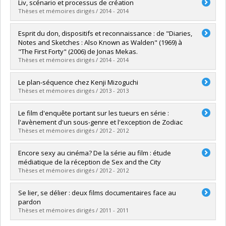
Graduate :
Martin-Jean, Emmanuel
Liv, scénario et processus de création
Cycle :
Master's
Thèses et mémoires dirigés / 2014 - 2014
Grade :
M.A.
Lien vers le document dans Papyrus
Graduate :
Brunelle, Joséane
Esprit du don, dispositifs et reconnaissance : de "Diaries,
Cycle :
Master's
Notes and Sketches : Also Known as Walden" (1969) à
Grade :
M.A.
"The First Forty" (2006) de Jonas Mekas.
Lien vers le document dans Papyrus
Thèses et mémoires dirigés / 2014 - 2014
Graduate :
Roufs, Emma
Le plan-séquence chez Kenji Mizoguchi
Cycle :
Master's
Thèses et mémoires dirigés / 2013 - 2013
Grade :
M.A.
Lien vers le document dans Papyrus
Graduate :
Ly, Hieu-Thong
Le film d'enquête portant sur les tueurs en série :
Cycle :
Master's
l'avènement d'un sous-genre et l'exception de Zodiac
Grade :
M.A.
Thèses et mémoires dirigés / 2012 - 2012
Lien vers le document dans Papyrus
Graduate :
Bourque-Alvear, Alexandra
Encore sexy au cinéma? De la série au film : étude
Cycle :
Master's
médiatique de la réception de Sex and the City
Grade :
M.A.
Thèses et mémoires dirigés / 2012 - 2012
Lien vers le document dans Papyrus
Graduate :
Couto, Viviane
Se lier, se délier : deux films documentaires face au
Cycle :
Master's
pardon
Grade :
M.A.
Thèses et mémoires dirigés / 2011 - 2011
Lien vers le document dans Papyrus