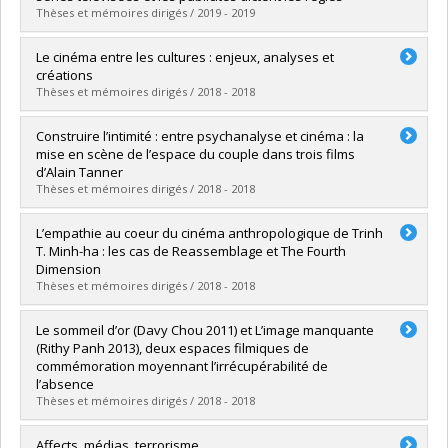
Grade :
M.A.
Thèses et mémoires dirigés / 2019 - 2019
Lien vers le document dans Papyrus
Graduate :
Guidon, Marion
Le cinéma entre les cultures : enjeux, analyses et
Cycle :
Master's
créations
Grade :
M.A.
Thèses et mémoires dirigés / 2018 - 2018
Lien vers le document dans Papyrus
Graduate :
Lanfranco-Sagaris, Camilo
Construire l’intimité : entre psychanalyse et cinéma : la
Cycle :
Master's
mise en scène de l’espace du couple dans trois films
Grade :
M.A.
d’Alain Tanner
Lien vers le document dans Papyrus
Thèses et mémoires dirigés / 2018 - 2018
Graduate :
Trembley, Camille
L’empathie au coeur du cinéma anthropologique de Trinh
Cycle :
Master's
T. Minh-ha : les cas de Reassemblage et The Fourth
Grade :
M.A.
Dimension
Lien vers le document dans Papyrus
Thèses et mémoires dirigés / 2018 - 2018
Graduate :
Raginel, Joachim
Le sommeil d’or (Davy Chou 2011) et L’image manquante
Cycle :
Master's
(Rithy Panh 2013), deux espaces filmiques de
Grade :
M.A.
commémoration moyennant l’irrécupérabilité de
Lien vers le document dans Papyrus
l’absence
Thèses et mémoires dirigés / 2018 - 2018
Graduate :
Demessence, Laetitia
Affects, médias, terrorisme