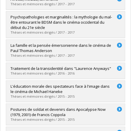
Cycle :
Master's
Thèses et mémoires dirigés / 2017 - 2017
Grade :
M.A.
Lien vers le document dans Papyrus
Graduate :
Tafani, Florent
Psychopathologies et marginalités : la mythologie du mal-
Cycle :
Master's
être entourant le BDSM dans le cinéma occidental du
Grade :
M.A.
début du 21e siècle
Lien vers le document dans Papyrus
Thèses et mémoires dirigés / 2017 - 2017
Graduate :
McLellan, Justine
La famille et la pensée émersonienne dans le cinéma de
Cycle :
Master's
Paul Thomas Anderson
Grade :
M.A.
Thèses et mémoires dirigés / 2017 - 2017
Lien vers le document dans Papyrus
Graduate :
Pelchat, Patrick
Traitement de la transidentité dans "Laurence Anyways"
Cycle :
Master's
Thèses et mémoires dirigés / 2016 - 2016
Grade :
M.A.
Lien vers le document dans Papyrus
Graduate :
Légeron, Camille
L'éducation morale des spectateurs face à l'image dans
Cycle :
Master's
le cinéma de Michael Haneke
Grade :
M.A.
Thèses et mémoires dirigés / 2015 - 2015
Lien vers le document dans Papyrus
Graduate :
Lévesque, Marc-Antoine
Postures de soldat et devenirs dans Apocalypse Now
Cycle :
Master's
(1979, 2001) de Francis Coppola
Grade :
M.A.
Thèses et mémoires dirigés / 2015 - 2015
Lien vers le document dans Papyrus