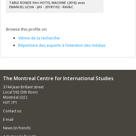
TABLE RONDE film HOTEL MACHINE (2016) avec
EMANUEL LICHA - JAV - 20181102 - RAV&C
Browse this profile on:
Vitrine de la recherche
Répertoire des experts à l’intention des médias
The Montreal Centre for International Studies
3744 Jean Brillant street
Local 592 (5th floor)
Montréal (QC)
H3T 1P1
Contact us
E-mail
News
(in french)