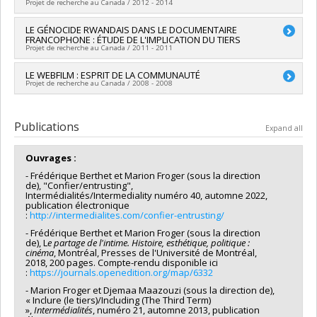
Projet de recherche au Canada / 2012 - 2014
Despoix
,
Jean-Claude Guédon
,
Marion Froger
,
Dominic
Forest
,
Jean-Marc Larrue
,
André Habib
,
William O Straw
,
Lead researcher :
LE GÉNOCIDE RWANDAIS DANS LE DOCUMENTAIRE
Marion Froger
Lynn Copeland
,
Pierre Anctil
,
Viva Paci
,
Marie-Madeleine
FRANCOPHONE : ÉTUDE DE L'IMPLICATION DU TIERS
Funding sources:
CRSH/Conseil de recherches en sciences
Mervant-Roux
,
Arthur Kroker
,
Philippe Bouquillion
,
Jean-
Projet de recherche au Canada / 2011 - 2011
humaines du Canada
Louis Déotte
Grant programs:
PVXXXXXX-Aide aux ateliers et aux colloques
Funding sources:
CRSH/Conseil de recherches en sciences
Lead researcher :
LE WEBFILM : ESPRIT DE LA COMMUNAUTÉ
Marion Froger
de recherche au Canada
Projet de recherche au Canada / 2008 - 2008
humaines du Canada
Grant programs:
PVX99097-Subvention de développement de
Lead researcher :
Marion Froger
partenariat
Publications
Expand all
Ouvrages :
- Frédérique Berthet et Marion Froger (sous la direction
de), "Confier/entrusting",
Intermédialités/Intermediality numéro 40, automne 2022,
publication électronique
:
http://intermedialites.com/confier-entrusting/
- Frédérique Berthet et Marion Froger (sous la direction
de), L
e partage de l'intime. Histoire, esthétique, politique :
cinéma
, Montréal, Presses de l'Université de Montréal,
2018, 200 pages. Compte-rendu disponible ici
:
https://journals.openedition.org/map/6332
- Marion Froger et Djemaa Maazouzi (sous la direction de),
« Inclure (le tiers)/Including (The Third Term)
»,
Intermédialités
, numéro 21, automne 2013, publication