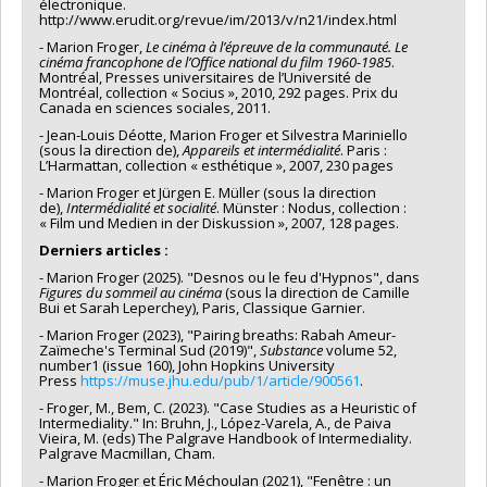
électronique.
http://www.erudit.org/revue/im/2013/v/n21/index.html
- Marion Froger,
Le cinéma à l’épreuve de la communauté. Le
cinéma francophone de l’Office national du film 1960-1985
.
Montréal, Presses universitaires de l’Université de
Montréal, collection « Socius », 2010, 292 pages. Prix du
Canada en sciences sociales, 2011.
- Jean-Louis Déotte, Marion Froger et Silvestra Mariniello
(sous la direction de),
Appareils et intermédialité
. Paris :
L’Harmattan, collection « esthétique », 2007, 230 pages
- Marion Froger et Jürgen E. Müller (sous la direction
de),
Intermédialité et socialité
. Münster : Nodus, collection :
« Film und Medien in der Diskussion », 2007, 128 pages.
Derniers articles :
- Marion Froger (2025). "Desnos ou le feu d'Hypnos", dans
Figures du sommeil au cinéma
(sous la direction de Camille
Bui et Sarah Leperchey), Paris, Classique Garnier.
- Marion Froger (2023), "Pairing breaths: Rabah Ameur-
Zaïmeche's Terminal Sud (2019)",
Substance
volume 52,
number1 (issue 160), John Hopkins University
Press
https://muse.jhu.edu/pub/1/article/900561
.
- Froger, M., Bem, C. (2023). "Case Studies as a Heuristic of
Intermediality." In: Bruhn, J., López-Varela, A., de Paiva
Vieira, M. (eds) The Palgrave Handbook of Intermediality.
Palgrave Macmillan, Cham.
- Marion Froger et Éric Méchoulan (2021), "Fenêtre : un