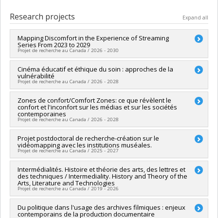
Graduate :
Szechter, Lucie
Cycle :
Master's
Research projects
Expand all
Grade :
M.A.
Lien vers le document dans Papyrus
Mapping Discomfort in the Experience of Streaming
Series From 2023 to 2029
Projet de recherche au Canada / 2026 - 2030
Lead researcher :
Cinéma éducatif et éthique du soin : approches de la
Marta Boni
vulnérabilité
Co-researchers :
Marion Froger
,
Stéfany Boisvert
Projet de recherche au Canada / 2026 - 2028
Funding sources:
CRSH/Conseil de recherches en sciences
humaines du Canada
Lead researcher :
Zones de confort/Comfort Zones: ce que révèlent le
André Habib
Grant programs:
PVXXXXXX-Subvention Savoir
confort et l'inconfort sur les médias et sur les sociétés
Co-researchers :
Marion Froger
,
Ingrid Verduyckt
,
Annaëlle
contemporaines
Winand
Projet de recherche au Canada / 2026 - 2028
Funding sources:
CRSH/Conseil de recherches en sciences
humaines du Canada
Lead researcher :
Projet postdoctoral de recherche-création sur le
Marta Boni
Grant programs:
PV152160-Subvention Connexion
vidéomapping avec les institutions muséales.
Co-researchers :
Marion Froger
,
Moduk Koo
,
Stéfany
Projet de recherche au Canada / 2025 - 2027
Boisvert
Funding sources:
CRSH/Conseil de recherches en sciences
Lead researcher :
Intermédialités. Histoire et théorie des arts, des lettres et
Marion Froger
humaines du Canada
des techniques / Intermediality. History and Theory of the
Funding sources:
MITACS Inc.
Grant programs:
PV152160-Subvention Connexion
Arts, Literature and Technologies
Grant programs:
PVXXXXXX-Stage Élévation Québec - MITACS
Projet de recherche au Canada / 2019 - 2026
Lead researcher :
Du politique dans l'usage des archives filmiques : enjeux
Marion Froger
,
James Cisneros
contemporains de la production documentaire
Co-researchers :
Aleksandra Kaminska