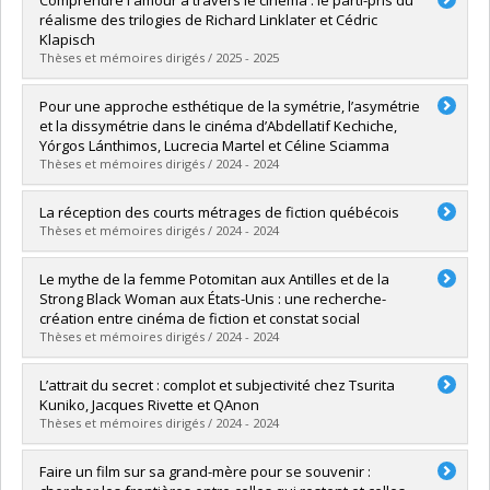
Cycle :
Master's
réalisme des trilogies de Richard Linklater et Cédric
Grade :
M.A.
Klapisch
Lien vers le document dans Papyrus
Thèses et mémoires dirigés / 2025 - 2025
Graduate :
Mauriello-Renaud, Alix
Pour une approche esthétique de la symétrie, l’asymétrie
Cycle :
Master's
et la dissymétrie dans le cinéma d’Abdellatif Kechiche,
Grade :
M.A.
Yórgos Lánthimos, Lucrecia Martel et Céline Sciamma
Lien vers le document dans Papyrus
Thèses et mémoires dirigés / 2024 - 2024
Graduate :
Van der Elst, Charlotte
La réception des courts métrages de fiction québécois
Cycle :
Doctoral
Thèses et mémoires dirigés / 2024 - 2024
Grade :
Ph. D.
Lien vers le document dans Papyrus
Graduate :
Ghaderi Ghalehno, Aynaz
Le mythe de la femme Potomitan aux Antilles et de la
Cycle :
Doctoral
Strong Black Woman aux États-Unis : une recherche-
Grade :
Ph. D.
création entre cinéma de fiction et constat social
Lien vers le document dans Papyrus
Thèses et mémoires dirigés / 2024 - 2024
Graduate :
Bique, Solène
L’attrait du secret : complot et subjectivité chez Tsurita
Cycle :
Master's
Kuniko, Jacques Rivette et QAnon
Grade :
M.A.
Thèses et mémoires dirigés / 2024 - 2024
Lien vers le document dans Papyrus
Graduate :
Filteau, Thomas
Faire un film sur sa grand-mère pour se souvenir :
Cycle :
Master's