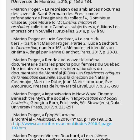
l'Université de Montréal, 2018, p. 163 à 184.
- Marion Froger, « La recréation des ambiances nocturnes
des caves de Saint-Germain-des-Près comme
refondation de l'imaginaire du collectif », Dominique
Chateau, José Moure (dir.) :
Cinéma, création et
recréation,
collection « Caméras subjectives », éditions Les
Impressions Nouvelles, Bruxelles, 2018, p. 67 à 98.
- Marion Froger et Lucie Szechter, « Le souci du
tiers » (partie 1 : Marion Froger ; Partie 2 : Lucie Szechter),
in
Cinemaction
, numéro 163, « Mémoires et identités au
cinéma », dirigé par Karine Blanchot, Paris, 2017, p. 20-33.
- Marion Froger, « Rendez-vous avec le cinéma
documentaire dans les prisons pour femmes du Québec.
Une initiative des rencontres internationales du
documentaire de Montréal (RIDM) », in
Expériences critiques
de la médiation culturelle
, sous la direction de Natalie
Casemajor, Marcelle Dubé, Jean-Marie Lafortune, Ève
Amoureux, Presses de l’Université Laval, 2017, p. 373-390.
- Marion Froger, « Improvisation in New Wave Cinema:
Beneath the Myth, the social », in I
mprovisation and Social
Aesthetics
, Georgina Born, Eric Lewis, Will Straw (eds), Duke
University Press, 2017, p. 233-251.
- Marion Froger, « Épopée urbaine
à Montréal »,
Multitudes
, 4/2016 (n° 65), p. 190-198. URL
:
http://www.cairn.info/revue-multitudes-2016-4-page-
190.htm
.
- Marion Froger et Vincent Bouchard, « Le troisième