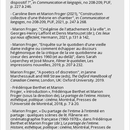
dispositif ?", in
Communication et langages
, no 208-209, PUF,
p. 227 à 246.
- Caroline Bem et Marion Froger (2021), "Construction
collective d'une théorie en chantier", in
Communication et
langages
, no 208-209, PUF, 2021, p. 247 à 268.
- Marion Froger, "Cinégénie de l'attachement à la ville", in
Georges-Henry Laffont et Denis Martouzet (dir.),
Ces lieux
qui nous affectent,
Hermann, 2021, p.131 à 142,
- Marion Froger, "Enquête sur le quotidien d'une vieille
dame indigne ou comment échapper au discours
hégémonique de la critique de la vie quotidienne au
coeur des années 1960 (et au-delà)", dans Sarah
Leperchey et José Moure,
Filmer le quotidien
, Les
impressions nouvelles, 2019, p. 207 à 232.
Marion Froger, "A poetics of discretion", in Janine
Marchessault and Will Straw (eds),
The Oxford Handbook of
Canadian Cinema
, London, UK: Oxford University. 2019.
- Frédérique Berthet et Marion
Froger, « Introduction », Frédérique Berthet et Marion
Froger (sous la direction de), L
e partage de l'intime. Histoire,
esthétique, politique : cinéma
, Montréal, Presses de
l'Université de Montréal, 2018, p. 7 à 20.
- Marion Froger, « Du partage de l'intime à l'intimité en
partage : quelques scènes de lit. Flânerie en
cinématographie française (1960-1970) », dans Frédérique
Berthet et Marion Froger (dir.), L
e partage de l'intime.
Histoire, esthétique, politique : cinéma
, Montréal, Presses de