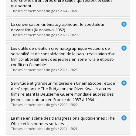
chercher les frontières entre celles qui restent et celles
Grade :
M.A.
qui partent
Lien vers le document dans Papyrus
Thèses et mémoires dirigés / 2024 - 2024
Graduate :
Costa, Mélina
La conversation cinématographique : le spectateur
Cycle :
Master's
devant Ikiru (Kurosawa, 1952)
Grade :
M.A.
Thèses et mémoires dirigés / 2023 - 2023
Lien vers le document dans Papyrus
Graduate :
Queenton, Jérémie
Les outils de création cinématographique vecteurs de
Cycle :
Master's
sociabilité et de consolidation de la paix : réalisation d’un
Grade :
M.A.
film collaboratif avec des jeunes en zone rurale et post-
Lien vers le document dans Papyrus
conflit en Colombie
Thèses et mémoires dirigés / 2023 - 2023
Graduate :
Gutknecht, Sarah
Servitude et grandeur militaires en CinemaScope : étude
Cycle :
Master's
de réception de The Bridge on the River Kwai et autres
Grade :
M.A.
films relatant la Deuxième Guerre mondiale auprès des
Lien vers le document dans Papyrus
jeunes spectateurs en France de 1957 à 1964
Thèses et mémoires dirigés / 2022 - 2022
Graduate :
Ly, Hieu-Thong
La mise en scène des transgressions quotidiennes : The
Cycle :
Doctoral
Office et les normes sociales
Grade :
Ph. D.
Thèses et mémoires dirigés / 2021 - 2021
Lien vers le document dans Papyrus