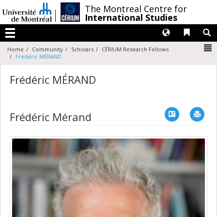
Passer
/
The Montreal Centre for
au
International Studies
contenu
Langues
Liens 
R
Menu
N
Home
Community
Scholars
CÉRIUM Research Fellows
Frédéric MÉRAND
Frédéric MÉRAND
Vcard
Imp
Frédéric Mérand