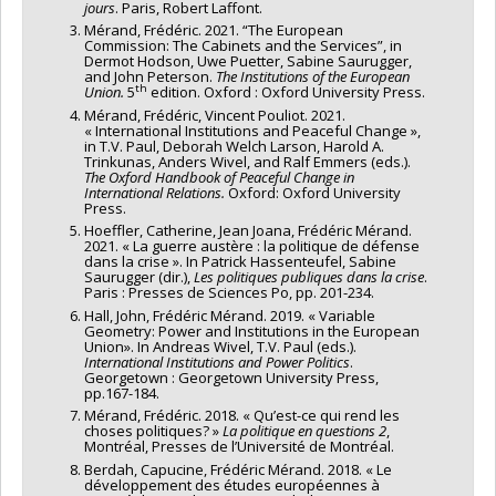
jours
. Paris, Robert Laffont.
Mérand, Frédéric. 2021. “The European
Commission: The Cabinets and the Services”, in
Dermot Hodson, Uwe Puetter, Sabine Saurugger,
and John Peterson.
The Institutions of the European
th
Union.
5
edition. Oxford : Oxford University Press.
Mérand, Frédéric, Vincent Pouliot. 2021.
« International Institutions and Peaceful Change »,
in T.V. Paul, Deborah Welch Larson, Harold A.
Trinkunas, Anders Wivel, and Ralf Emmers (eds.).
The Oxford Handbook of Peaceful Change in
International Relations.
Oxford: Oxford University
Press.
Hoeffler, Catherine, Jean Joana, Frédéric Mérand.
2021. « La guerre austère : la politique de défense
dans la crise ». In Patrick Hassenteufel, Sabine
Saurugger (dir.),
Les politiques publiques dans la crise
.
Paris : Presses de Sciences Po, pp. 201-234.
Hall, John, Frédéric Mérand. 2019. « Variable
Geometry: Power and Institutions in the European
Union». In Andreas Wivel, T.V. Paul (eds.).
International Institutions and Power Politics
.
Georgetown : Georgetown University Press,
pp.167-184.
Mérand, Frédéric. 2018. « Qu’est-ce qui rend les
choses politiques? »
La politique en questions 2
,
Montréal, Presses de l’Université de Montréal.
Berdah, Capucine, Frédéric Mérand. 2018. « Le
développement des études européennes à