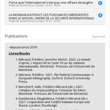
humaines du Canada
Lead researcher :
Parce que l'international n'est pas une affaire étrangère
Frédéric Mérand
Grant programs:
PVXXXXXX-Subvention Savoir
Projet de recherche au Canada / 2016 - 2018
Co-researchers :
Marie-Joëlle Zahar
,
Fannie Lafontaine
Funding sources:
CRSH/Conseil de recherches en sciences
Lead researcher :
LA MONDIALISATION ET LES PUISSANCES EMERGENTES
Frédéric Mérand
humaines du Canada
DANS LE NOUVEL ORDRE DE LA SECURITE INTERNATIONALE
Co-researchers :
Jano Bourgeois
Grant programs:
PV152160-Subvention Connexion
Projet de recherche au Canada / 2013 - 2018
Funding sources:
CRSH/Conseil de recherches en sciences
humaines du Canada
Lead researcher :
T. V. Paul
Grant programs:
PV152160-Subvention Connexion
Co-researchers :
Frédéric Mérand
Publications
Expand all
Funding sources:
FRQSC/Fonds de recherche du Québec -
Société et culture (FQRSC)
-depuis/since 2010
Grant programs:
PVXXXXXX-(SE) Programme Soutien aux
équipes de recherche - Stade de développement :
Livres/Books
Renouvellement
Mérand, Frédéric, Jennifer Welsh. 2023.
Le monde
d'après. L'impact de la Covid-19 sur les relations
internationales
. Montréal : Presses de l’Université de
Montréal.
Mérand, Frédéric. 2021.
The Political Commissioner: A
European Ethnography
. Oxford: Oxford University
Press.
Bencherif, Adib, Frédéric Mérand (dir.). 2021.
L’analyse du risque politique. Concevoir les futurs
.
Montréal : Presses de l’Université de Montréal.
Dembinska, Magdalena, Frédéric Mérand (dir.).
2021.
Cooperation and Conflict between Europe and
Russia.
London: Routledge.