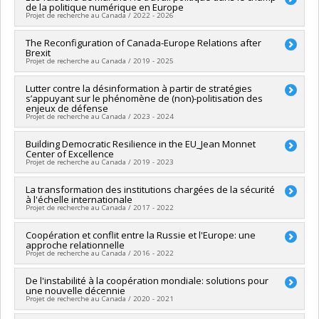
connaissances
de la politique numérique en Europe
Co-researchers :
Frédéric Mérand
,
Christine Rothmayr Allison
Projet de recherche au Canada / 2022 - 2026
,
Ahmed Hamila
,
Alex Tipei
,
Catherine Xhardez
,
Juliet Johnson
,
Maria Popova
Lead researcher :
The Reconfiguration of Canada-Europe Relations after
Frédéric Mérand
Funding sources:
Commission européenne (La)
Brexit
Co-researchers :
Catherine Hoeffler
Grant programs:
Projet de recherche au Canada / 2019 - 2025
Funding sources:
CRSH/Conseil de recherches en sciences
humaines du Canada
Lead researcher :
Lutter contre la désinformation à partir de stratégies
Achim Hurrelmann
Grant programs:
PV153480-Subventions de développement
s’appuyant sur le phénomène de (non)-politisation des
Co-researchers :
Frédéric Mérand
Savoir
enjeux de défense
Funding sources:
CRSH/Conseil de recherches en sciences
Projet de recherche au Canada / 2023 - 2024
humaines du Canada
Grant programs:
PVXXXXXX-Subvention Savoir
Lead researcher :
Building Democratic Resilience in the EU_Jean Monnet
Laurent Borzillo
Center of Excellence
Co-researchers :
Frédéric Mérand
Projet de recherche au Canada / 2019 - 2023
Funding sources:
Défense nationale Canada
Grant programs:
Lead researcher :
La transformation des institutions chargées de la sécurité
Laurie Beaudonnet
à l'échelle internationale
Co-researchers :
Frédéric Mérand
,
Luna Vives
Projet de recherche au Canada / 2017 - 2022
Funding sources:
Commission européenne (La)
Grant programs:
Lead researcher :
Coopération et conflit entre la Russie et l'Europe: une
T. V. Paul
approche relationnelle
Co-researchers :
Frédéric Mérand
Projet de recherche au Canada / 2016 - 2022
Funding sources:
FRQSC/Fonds de recherche du Québec -
Société et culture (FQRSC)
Lead researcher :
De l'instabilité à la coopération mondiale: solutions pour
Magdalena Dembinska
Grant programs:
PVXXXXXX-(SE) Programme Soutien aux
une nouvelle décennie
Co-researchers :
Frédéric Mérand
équipes de recherche - Stade de développement :
Projet de recherche au Canada / 2020 - 2021
Funding sources:
CRSH/Conseil de recherches en sciences
Renouvellement