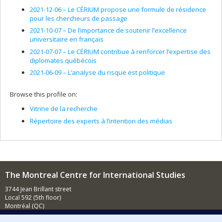
2021-12-06 –
Le CÉRIUM propose une formule de résidence
pour les chercheurs de passage
2021-10-07 –
De l’importance de soutenir l’excellence
universitaire en français
2021-07-07 –
Le CÉRIUM contribue à renforcer l’expertise des
diplomates québécois
2021-06-09 –
L’analyse du risque est politique
Browse this profile on:
Vitrine de la recherche
Répertoire des experts à l’intention des médias
The Montreal Centre for International Studies
3744 Jean Brillant street
Local 592 (5th floor)
Montréal (QC)
H3T 1P1