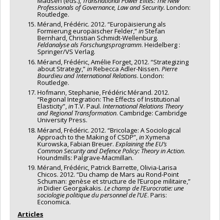
Madsen (eds.),
Transnational Power Elites: The New
Professionals of Governance, Law and Security.
London:
Routledge.
Mérand, Frédéric. 2012. “Europäisierung als
Formierung europäischer Felder,”
in
Stefan
Bernhard, Christian Schmidt-Wellenburg.
Feldanalyse als Forschungsprogramm
. Heidelberg :
Springer/VS Verlag.
Mérand, Frédéric, Amélie Forget, 2012. “Strategizing
about Strategy,”
in
Rebecca Adler-Nissen.
Pierre
Bourdieu and International Relations
. London:
Routledge.
Hofmann, Stephanie, Frédéric Mérand. 2012.
“Regional Integration: The Effects of Institutional
Elasticity”,
in
T.V. Paul.
International Relations Theory
and Regional Transformation
. Cambridge: Cambridge
University Press.
Mérand, Frédéric. 2012. “Bricolage: A Sociological
Approach to the Making of CSDP”,
in
Xymena
Kurowska, Fabian Breuer.
Explaining the EU’s
Common Security and Defence Policy: Theory in Action
.
Houndmills: Palgrave-Macmillan.
Mérand, Frédéric, Patrick Barrette, Olivia-Larisa
Chicos. 2012. “Du champ de Mars au Rond-Point
Schuman: genèse et structure de l’Europe militaire,”
in
Didier Georgakakis.
Le champ de l’Eurocratie: une
sociologie politique du personnel de l’UE
. Paris:
Economica.
Articles