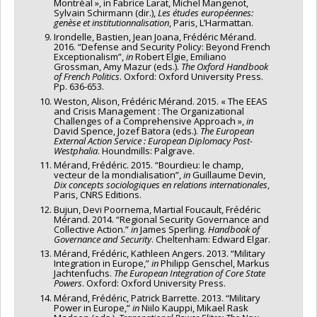
Montréal », in Fabrice Larat, Michel Mangenot,
Sylvain Schirmann (dir.),
Les études européennes:
genèse et institutionnalisation
, Paris, L’Harmattan.
Irondelle, Bastien, Jean Joana, Frédéric Mérand.
2016. “Defense and Security Policy: Beyond French
Exceptionalism”,
in
Robert Elgie, Emiliano
Grossman, Amy Mazur (eds.).
The Oxford Handbook
of French Politics
. Oxford: Oxford University Press.
Pp. 636-653.
Weston, Alison, Frédéric Mérand. 2015. « The EEAS
and Crisis Management : The Organizational
Challenges of a Comprehensive Approach »,
in
David Spence, Jozef Batora (eds.).
The European
External Action Service : European Diplomacy Post-
Westphalia
. Houndmills: Palgrave.
Mérand, Frédéric. 2015. “Bourdieu: le champ,
vecteur de la mondialisation”,
in
Guillaume Devin,
Dix concepts sociologiques en relations internationales
,
Paris, CNRS Editions.
Bujun, Devi Poornema, Martial Foucault, Frédéric
Mérand. 2014. “Regional Security Governance and
Collective Action.”
in
James Sperling.
Handbook of
Governance and Security
. Cheltenham: Edward Elgar.
Mérand, Frédéric, Kathleen Angers. 2013. “Military
Integration in Europe,”
in
Philipp Genschel, Markus
Jachtenfuchs.
The European Integration of Core State
Powers
. Oxford: Oxford University Press.
Mérand, Frédéric, Patrick Barrette. 2013. “Military
Power in Europe,”
in
Niilo Kauppi, Mikael Rask