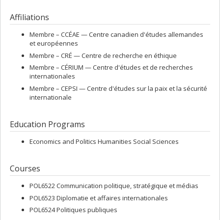
sociology of international relations, global security and European
Affiliations
political economy. His work has been published in the
Journal of
Common Market Studies, the Journal of European Public Policy,
International Studies Quarterly, Security Studies, Comparative European
Membre –
CCÉAE — Centre canadien d'études allemandes
Politics, Cooperation and Conflict
, and the
Canadian Journal of Political
et européennes
Science
. He has recently published
Coping with Geopolitical Decline
Membre –
CRÉ — Centre de recherche en éthique
(McGill-Queen’s University Press, 2020) and
The Political
Membre –
CÉRIUM — Centre d'études et de recherches
Commissioner: A European Ethnography
(Oxford University Press,
internationales
2021).
Membre –
CEPSI — Centre d'études sur la paix et la sécurité
internationale
Education Programs
Economics and Politics Humanities Social Sciences
Courses
POL6522 Communication politique, stratégique et médias
POL6523 Diplomatie et affaires internationales
POL6524 Politiques publiques