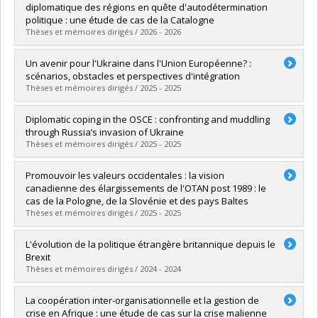
diplomatique des régions en quête d'autodétermination
politique : une étude de cas de la Catalogne
Thèses et mémoires dirigés / 2026 - 2026
Graduate :
Moreau, Alexandre
Un avenir pour l'Ukraine dans l'Union Européenne? :
Cycle :
Master's
scénarios, obstacles et perspectives d'intégration
Grade :
M. Sc.
Thèses et mémoires dirigés / 2025 - 2025
Lien vers le document dans Papyrus
Graduate :
Raimbault, Simon
Diplomatic coping in the OSCE : confronting and muddling
Cycle :
Master's
through Russia’s invasion of Ukraine
Grade :
M. Sc.
Thèses et mémoires dirigés / 2025 - 2025
Lien vers le document dans Papyrus
Graduate :
Rousseau, Emmanuelle
Promouvoir les valeurs occidentales : la vision
Cycle :
Doctoral
canadienne des élargissements de l'OTAN post 1989 : le
Grade :
Ph. D.
cas de la Pologne, de la Slovénie et des pays Baltes
Lien vers le document dans Papyrus
Thèses et mémoires dirigés / 2025 - 2025
Graduate :
Hurteau, Nathan
L'évolution de la politique étrangère britannique depuis le
Cycle :
Master's
Brexit
Grade :
M. Sc.
Thèses et mémoires dirigés / 2024 - 2024
Lien vers le document dans Papyrus
Graduate :
Aubé, Frédéric
La coopération inter-organisationnelle et la gestion de
Cycle :
Master's
crise en Afrique : une étude de cas sur la crise malienne