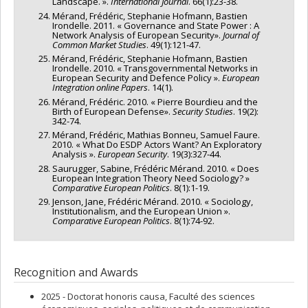
Landscape. ».
International Journal
. 66(1):23-38.
Mérand, Frédéric, Stephanie Hofmann, Bastien
Irondelle. 2011. « Governance and State Power : A
Network Analysis of European Security».
Journal of
Common Market Studies
. 49(1):121-47.
Mérand, Frédéric, Stephanie Hofmann, Bastien
Irondelle. 2010. « Transgovernmental Networks in
European Security and Defence Policy ».
European
Integration online Papers
. 14(1).
Mérand, Frédéric. 2010. « Pierre Bourdieu and the
Birth of European Defense».
Security Studies
. 19(2):
342-74.
Mérand, Frédéric, Mathias Bonneu, Samuel Faure.
2010. « What Do ESDP Actors Want? An Exploratory
Analysis ».
European Security
. 19(3):327-44.
Saurugger, Sabine, Frédéric Mérand. 2010. « Does
European Integration Theory Need Sociology? »
Comparative European Politics
. 8(1):1-19.
Jenson, Jane, Frédéric Mérand. 2010. « Sociology,
Institutionalism, and the European Union ».
Comparative European Politics
. 8(1):74-92.
Recognition and Awards
2025 - Doctorat honoris causa, Faculté des sciences