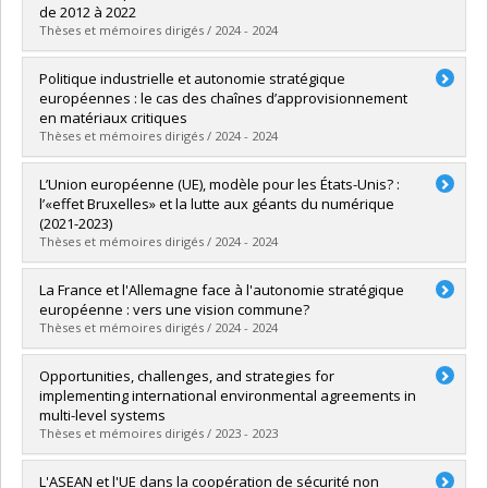
Grade :
M. Sc.
de 2012 à 2022
Lien vers le document dans Papyrus
Thèses et mémoires dirigés / 2024 - 2024
Graduate :
Allard-Caron, Marie-Pier
Politique industrielle et autonomie stratégique
Cycle :
Master's
européennes : le cas des chaînes d’approvisionnement
Grade :
M. Sc.
en matériaux critiques
Lien vers le document dans Papyrus
Thèses et mémoires dirigés / 2024 - 2024
Graduate :
Fitzpatrick, Manon
L’Union européenne (UE), modèle pour les États-Unis? :
Cycle :
Master's
l’«effet Bruxelles» et la lutte aux géants du numérique
Grade :
M.A.
(2021-2023)
Lien vers le document dans Papyrus
Thèses et mémoires dirigés / 2024 - 2024
Graduate :
Gionet, François
La France et l'Allemagne face à l'autonomie stratégique
Cycle :
Master's
européenne : vers une vision commune?
Grade :
M. Sc.
Thèses et mémoires dirigés / 2024 - 2024
Lien vers le document dans Papyrus
Graduate :
Charbonneau, Laurent
Opportunities, challenges, and strategies for
Cycle :
Master's
implementing international environmental agreements in
Grade :
M. Sc.
multi-level systems
Lien vers le document dans Papyrus
Thèses et mémoires dirigés / 2023 - 2023
Graduate :
Müller Gómez, Johannes Lorenz
L'ASEAN et l'UE dans la coopération de sécurité non