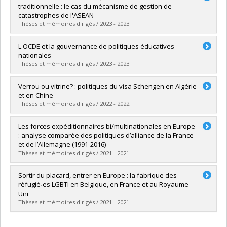
Cycle :
Doctoral
traditionnelle : le cas du mécanisme de gestion de
Grade :
Ph. D.
catastrophes de l'ASEAN
Lien vers le document dans Papyrus
Thèses et mémoires dirigés / 2023 - 2023
Graduate :
Zhou, Yaxin
L'OCDE et la gouvernance de politiques éducatives
Cycle :
Master's
nationales
Grade :
M. Sc.
Thèses et mémoires dirigés / 2023 - 2023
Lien vers le document dans Papyrus
Graduate :
Torkhani, Imène
Verrou ou vitrine? : politiques du visa Schengen en Algérie
Cycle :
Doctoral
et en Chine
Grade :
Ph. D.
Thèses et mémoires dirigés / 2022 - 2022
Lien vers le document dans Papyrus
Graduate :
Dupont, Juliette
Les forces expéditionnaires bi/multinationales en Europe
Cycle :
Doctoral
: analyse comparée des politiques d’alliance de la France
Grade :
Ph. D.
et de l’Allemagne (1991-2016)
Lien vers le document dans Papyrus
Thèses et mémoires dirigés / 2021 - 2021
Graduate :
Borzillo, Laurent
Sortir du placard, entrer en Europe : la fabrique des
Cycle :
Doctoral
réfugié∙es LGBTI en Belgique, en France et au Royaume-
Grade :
Ph. D.
Uni
Lien vers le document dans Papyrus
Thèses et mémoires dirigés / 2021 - 2021
Graduate :
Hamila, Ahmed