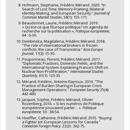
Hofmann, Stephanie, Frédéric Mérand. 2020. “In
Search of Lost Time: Memory-Framing, Bilateral
identity-Making, and European Security.”
Journal of
Common Market Studies
, 58(1): 155-171.
Beaudonnet, Laurie, Frédéric Mérand. 2019.
« Qu’est-ce que l’Europe politique? Un agenda de
recherche sur la politisation »,
Politique européenne
,
64 : 6-30.
Dembinska, Magdalena, Frédéric Mérand. 2018.
“The role of international brokers in frozen
conflicts: the case of Transnistria.”
Asia-Europe
Journal
, 17(3): 15-30.
Pouponneau, Florent, Frédéric Mérand. 2017.
“Diplomatic Practices, Domestic Fields, and the
International System: Explaining France’s Shift on
Nuclear Non-Proliferation.”
International Studies
Quarterly
. 61(1): 123-35.
Mérand, Frédéric, Antoine Rayroux. 2016. "The
Practice of Burden Sharing in European Crisis
Management Operations."
European Security
25(4):
442-460.
Jacquot, Sophie, Frédéric Mérand, Olivier
Rozenberg. 2016. « Si les numéros de Politique
européenne pouvaient parler… ».
Politique
européenne
. 50 : 38-54.
Hoeffler, Catherine, Frédéric Mérand. 2015. “Buying
a Fighter Jet: European Lessons for Canada.”
Canadian Foreign Policy
. 22(3) : 262-75.