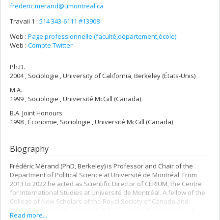
frederic.merand@umontreal.ca
Travail 1 :
514 343-6111 #13908
Web :
Page professionnelle (faculté,département,école)
Web :
Compte Twitter
Ph.D.
2004 , Sociologie , University of California, Berkeley (États-Unis)
M.A.
1999 , Sociologie , Université McGill (Canada)
B.A. Joint Honours
1998 , Économie, Sociologie , Université McGill (Canada)
Biography
Frédéric Mérand (PhD, Berkeley) is Professor and Chair of the
Department of Political Science at Université de Montréal. From
2013 to 2022 he acted as Scientific Director of CÉRIUM, the Centre
for International Studies at Université de Montréal. A fellow of the
College of New Scholars of the Royal Society of Canada and
former visiting professor at McGill University, the University of
Read more...
Toronto, LUISS, and Sciences Po Paris, he specializes in the