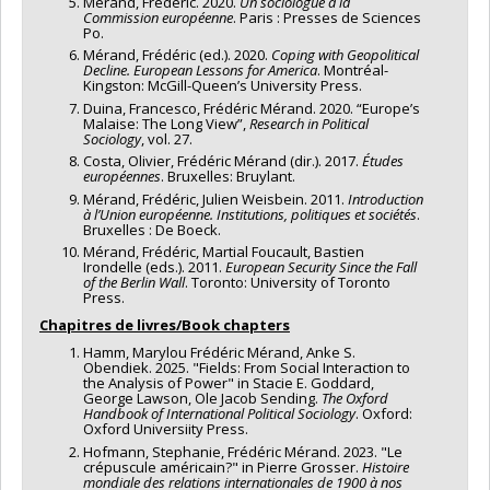
Mérand, Frédéric. 2020.
Un sociologue à la
Commission européenne
. Paris : Presses de Sciences
Po.
Mérand, Frédéric (ed.). 2020.
Coping with Geopolitical
Decline. European Lessons for America
. Montréal-
Kingston: McGill-Queen’s University Press.
Duina, Francesco, Frédéric Mérand. 2020. “Europe’s
Malaise: The Long View”,
Research in Political
Sociology
, vol. 27.
Costa, Olivier, Frédéric Mérand (dir.). 2017.
Études
européennes
. Bruxelles: Bruylant.
Mérand, Frédéric, Julien Weisbein. 2011.
Introduction
à l’Union européenne. Institutions, politiques et sociétés
.
Bruxelles : De Boeck.
Mérand, Frédéric, Martial Foucault, Bastien
Irondelle (eds.). 2011.
European Security Since the Fall
of the Berlin Wall
. Toronto: University of Toronto
Press.
Chapitres de livres/Book chapters
Hamm, Marylou Frédéric Mérand, Anke S.
Obendiek. 2025. "Fields: From Social Interaction to
the Analysis of Power" in Stacie E. Goddard,
George Lawson, Ole Jacob Sending.
The Oxford
Handbook of International Political Sociology
. Oxford:
Oxford Universiity Press.
Hofmann, Stephanie, Frédéric Mérand. 2023. "Le
crépuscule américain?" in Pierre Grosser.
Histoire
mondiale des relations internationales de 1900 à nos