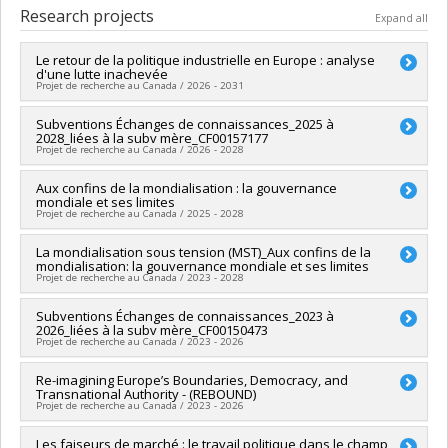
Cycle :
Doctoral
Research projects
Expand all
Grade :
Ph. D.
Lien vers le document dans Papyrus
Le retour de la politique industrielle en Europe : analyse
d'une lutte inachevée
Projet de recherche au Canada / 2026 - 2031
Lead researcher :
Subventions Échanges de connaissances_2025 à
Frédéric Mérand
2028_liées à la subv mère_CF00157177
Co-researchers :
Maya Jegen
Projet de recherche au Canada / 2026 - 2028
Funding sources:
CRSH/Conseil de recherches en sciences
humaines du Canada
Lead researcher :
Aux confins de la mondialisation : la gouvernance
Frédéric Mérand
Grant programs:
PVXXXXXX-Subvention Savoir
mondiale et ses limites
Funding sources:
CRSH/Conseil de recherches en sciences
Projet de recherche au Canada / 2025 - 2028
humaines du Canada
Grant programs:
PVXXXXXX-Subventions d'échange de
Lead researcher :
La mondialisation sous tension (MST)_Aux confins de la
Vincent Pouliot
connaissances
mondialisation: la gouvernance mondiale et ses limites
Co-researchers :
Frédéric Mérand
,
Miriam Cohen
,
Alex Tipei
,
Projet de recherche au Canada / 2023 - 2028
Sarah-Myriam Martin-Brûlé
,
Romain Lecler
Funding sources:
FRQSC/Fonds de recherche du Québec -
Lead researcher :
Subventions Échanges de connaissances_2023 à
Vincent Pouliot
Société et culture (FQRSC)
2026_liées à la subv mère_CF00150473
Co-researchers :
Frédéric Mérand
Grant programs:
PVXXXXXX-(SE) Programme Soutien aux
Projet de recherche au Canada / 2023 - 2026
Funding sources:
FRQSC/Fonds de recherche du Québec -
équipes de recherche - Stade de développement :
Société et culture (FQRSC)
Renouvellement
Lead researcher :
Re-imagining Europe’s Boundaries, Democracy, and
Frédéric Mérand
Grant programs:
PVXXXXXX-(SE) Programme Soutien aux
Transnational Authority - (REBOUND)
Funding sources:
CRSH/Conseil de recherches en sciences
équipes de recherche - Stade de développement :
Projet de recherche au Canada / 2023 - 2026
humaines du Canada
Renouvellement
Grant programs:
PVXXXXXX-Subventions d'échange de
Lead researcher :
Les faiseurs de marché : le travail politique dans le champ
Luna Vives
,
Laurie Beaudonnet