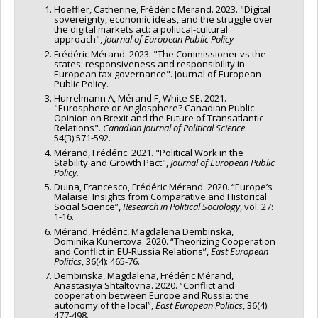
Hoeffler, Catherine, Frédéric Merand. 2023. "Digital
sovereignty, economic ideas, and the struggle over
the digital markets act: a political-cultural
approach",
Journal of European Public Policy
Frédéric Mérand. 2023. "The Commissioner vs the
states: responsiveness and responsibility in
European tax governance". Journal of European
Public Policy.
Hurrelmann A, Mérand F, White SE. 2021.
"Eurosphere or Anglosphere? Canadian Public
Opinion on Brexit and the Future of Transatlantic
Relations".
Canadian Journal of Political Science
.
54(3):571-592.
Mérand, Frédéric. 2021. "Political Work in the
Stability and Growth Pact",
Journal of European Public
Policy.
Duina, Francesco, Frédéric Mérand. 2020. “Europe’s
Malaise: Insights from Comparative and Historical
Social Science”,
Research in Political Sociology
, vol. 27:
1-16.
Mérand, Frédéric, Magdalena Dembinska,
Dominika Kunertova. 2020. “Theorizing Cooperation
and Conflict in EU-Russia Relations”,
East European
Politics
, 36(4): 465-76.
Dembinska, Magdalena, Frédéric Mérand,
Anastasiya Shtaltovna. 2020. “Conflict and
cooperation between Europe and Russia: the
autonomy of the local”,
East European Politics
, 36(4):
477-498.