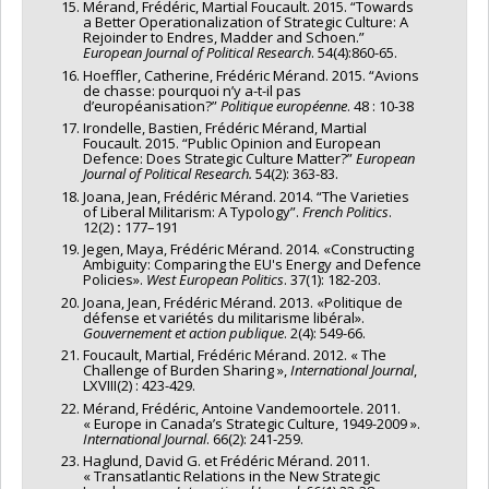
Mérand, Frédéric, Martial Foucault. 2015. “Towards
a Better Operationalization of Strategic Culture: A
Rejoinder to Endres, Madder and Schoen.”
European Journal of Political Research
. 54(4):860-65.
Hoeffler, Catherine, Frédéric Mérand. 2015. “Avions
de chasse: pourquoi n’y a-t-il pas
d’européanisation?”
Politique européenne
. 48 : 10-38
Irondelle, Bastien, Frédéric Mérand, Martial
Foucault. 2015. “Public Opinion and European
Defence: Does Strategic Culture Matter?”
European
Journal of Political Research.
54(2): 363-83.
Joana, Jean, Frédéric Mérand. 2014. “The Varieties
of Liberal Militarism: A Typology”.
F
rench Politics
.
12(2)
:
177–191
Jegen, Maya, Frédéric Mérand. 2014. «Constructing
Ambiguity: Comparing the EU's Energy and Defence
Policies».
West European Politics
. 37(1): 182-203.
Joana, Jean, Frédéric Mérand. 2013. «Politique de
défense et variétés du militarisme libéral».
Gouvernement et action publique
. 2(4): 549-66.
Foucault, Martial, Frédéric Mérand. 2012. « The
Challenge of Burden Sharing »,
International Journal
,
LXVIII(2) : 423-429.
Mérand, Frédéric, Antoine Vandemoortele. 2011.
« Europe in Canada’s Strategic Culture, 1949-2009 ».
International Journal
. 66(2): 241-259.
Haglund, David G. et Frédéric Mérand. 2011.
« Transatlantic Relations in the New Strategic