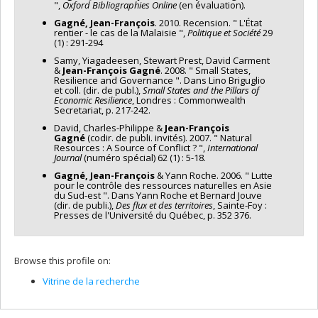
",
Oxford Bibliographies Online
(en évaluation).
Gagné, Jean-François
. 2010. Recension. " L'État
rentier - le cas de la Malaisie ",
Politique et Société
29
(1) : 291-294
Samy, Yiagadeesen, Stewart Prest, David Carment
&
Jean-François Gagné
. 2008. " Small States,
Resilience and Governance ". Dans Lino Briguglio
et coll. (dir. de publ.),
Small States and the Pillars of
Economic Resilience
, Londres : Commonwealth
Secretariat, p. 217-242.
David, Charles-Philippe &
Jean-François
Gagné
(codir. de publi. invités). 2007. " Natural
Resources : A Source of Conflict ? ",
International
Journal
(numéro spécial) 62 (1) : 5-18.
Gagné, Jean-François
& Yann Roche. 2006. " Lutte
pour le contrôle des ressources naturelles en Asie
du Sud-est ". Dans Yann Roche et Bernard Jouve
(dir. de publi.),
Des flux et des territoires
, Sainte-Foy :
Presses de l'Université du Québec, p. 352 376.
Browse this profile on:
Vitrine de la recherche