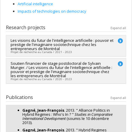
Artificial intelligence
Impacts of technologies on democracy
Research projects
Expand all
Les visions du futur de l'intelligence artificielle : pouvoir et
prestige de l'imaginaire sociotechnique chez les
entrepreneurs de Montréal
Projet de recherche au Canada / 2021 - 2023
Lead researcher :
Soutien financier de stage postdoctoral de Sylvain
Jean-François Gagné
,
Vincent Gautrais
Munger. / Les visions du futur de l'intelligence artificielle :
Funding sources:
SPIIE/Secrétariat des programmes
pouvoir et prestige de l'imaginaire sociotechnique chez
interorganismes à l’intention des établissements
les entrepreneurs de Montréal
Grant programs:
PVXXXXXX-Fonds d'excellence en recherche
Projet de recherche au Canada / 2020 - 2023
Apogée Canada/Bourse
Lead researcher :
Lyse Langlois
Co-researchers :
Vincent Gautrais
,
Jean-François Gagné
Publications
Expand all
Funding sources:
FRQSC/Fonds de recherche du Québec -
Société et culture (FQRSC)
Gagné, Jean-François
. 2013. " Alliance Politics in
Grant programs:
Hybrid Regimes : Who's In ? "
Studies in Comparative
International Development
(soumis le 10 décembre
2013).
Gagné, Jean-François
. 2013. " Hybrid Regimes