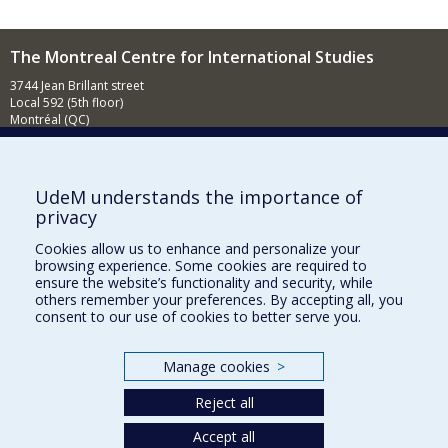
The Montreal Centre for International Studies
3744 Jean Brillant street
Local 592 (5th floor)
Montréal (QC)
H3T 1P1
Contact us
E-mail
UdeM understands the importance of
privacy
News
(in french)
Cookies allow us to enhance and personalize your
Activities
(in french)
browsing experience. Some cookies are required to
ensure the website’s functionality and security, while
Supporting the CÉRIUM
others remember your preferences. By accepting all, you
consent to our use of cookies to better serve you.
FACULTY OF ARTS AND SCIENCE
Manage cookies
>
Our Departments and Schools
Reject all
Our Centres
Accept all
Programs and Courses in our Faculty