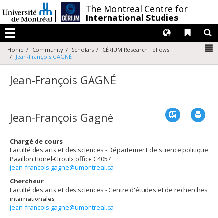
Passer
/
The Montreal Centre for
au
International Studies
contenu
Langues
Liens 
R
Menu
N
Home
Community
Scholars
CÉRIUM Research Fellows
Jean-François GAGNÉ
Jean-François GAGNÉ
Vcard
Imp
Jean-François Gagné
Chargé de cours
Faculté des arts et des sciences - Département de science politique
Pavillon Lionel-Groulx
office C4057
jean-francois.gagne@umontreal.ca
Chercheur
Faculté des arts et des sciences - Centre d'études et de recherches
internationales
jean-francois.gagne@umontreal.ca