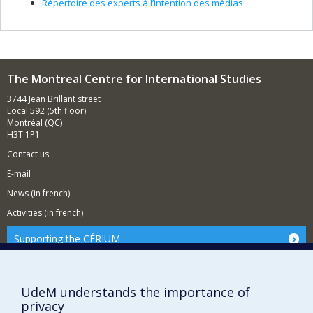
Répertoire des experts à l’intention des médias
The Montreal Centre for International Studies
3744 Jean Brillant street
Local 592 (5th floor)
Montréal (QC)
H3T 1P1
Contact us
E-mail
News
(in french)
Activities
(in french)
Supporting the CÉRIUM
FACULTY OF ARTS AND SCIENCE
UdeM understands the importance of
privacy
Our Departments and Schools