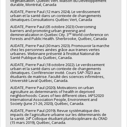
végétalisation. Québec Vert. Maison du Développement
durable, Montréal, Canada
AUDATE, Pierre Paul (12 mars 2024). Le verdissement
urbain et la santé dans un contexte de changements
climatiques.Consultations Québec Vert, Canada
AUDATE, Pierre Paul (05 octobre 2023) Overcoming
barriers and promoting urban greening and
rd
demineralization in Quebec City. 3
World conference on
Forests and Public Health. Sherbrooke, Québec, Canada
AUDATE, Pierre Paul (30 mars 2023). Promouvoir la marche
chez les personnes ainées grâce aux trames vertes
urbaines. Webinaire présenté à l’Institut National de
Santé Publique du Québec, Canada.
AUDATE, Pierre Paul (18 octobre 2022). Le verdissement
urbain et la santé dans un contexte de changements
climatiques. Conférencier invité. Cours SAP-7023 aux
étudiants de maitrise. Faculté des sciences infirmières,
Université Laval Québec, Canada.
AUDATE, Pierre Paul (2020). Motivations on urban
agriculture as determinants of health in deprived
neighborhoods: Cases of two different cities. IAPS2020
International Association People, Environment and
Society (June 21-26, 2020), Québec, Canada.
AUDATE, Pierre Paul (2019). Revue systématique des
impacts de l'agriculture urbaine sur les déterminants de
e
la santé. 24
Colloque étudiant pluridisciplinaire du CRAD
(15 mars 2019), Québec, Canada.