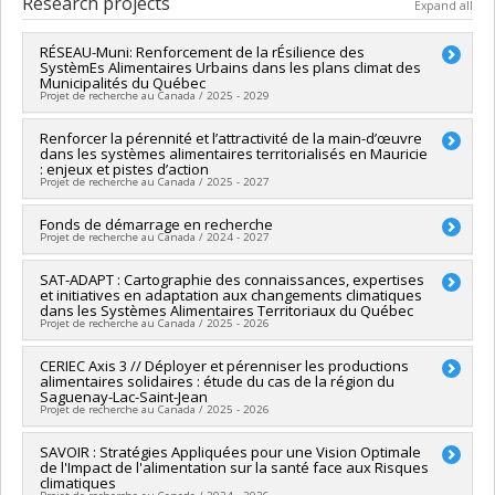
Research projects
Expand all
RÉSEAU-Muni: Renforcement de la rÉsilience des
SystèmEs Alimentaires Urbains dans les plans climat des
Municipalités du Québec
Projet de recherche au Canada / 2025 - 2029
Lead researcher :
Renforcer la pérennité et l’attractivité de la main-d’œuvre
Pierre Paul Audate
dans les systèmes alimentaires territorialisés en Mauricie
Funding sources:
FRQSC/Fonds de recherche du Québec -
: enjeux et pistes d’action
Société et culture (FQRSC)
Projet de recherche au Canada / 2025 - 2027
Grant programs:
PV113813-(NP) Soutien à la recherche pour la
relève professorale
Lead researcher :
Fonds de démarrage en recherche
Lucie Beaulieu
Projet de recherche au Canada / 2024 - 2027
Co-researchers :
Pierre Paul Audate
Funding sources:
MAPAQ/Ministère de l'Agriculture, des
Lead researcher :
SAT-ADAPT : Cartographie des connaissances, expertises
Pierre Paul Audate
Pêcheries et de l'Alimentation
et initiatives en adaptation aux changements climatiques
Funding sources:
Université de Montréal
Grant programs:
dans les Systèmes Alimentaires Territoriaux du Québec
Grant programs:
PINTERNE-F.Internes de Recherche -
Projet de recherche au Canada / 2025 - 2026
Démarrage en recherche (FDGEN061)
Lead researcher :
CERIEC Axis 3 // Déployer et pérenniser les productions
Laurence Guillaumie
alimentaires solidaires : étude du cas de la région du
Co-researchers :
Pierre Paul Audate
,
Thierno Diallo
Saguenay-Lac-Saint-Jean
Projet de recherche au Canada / 2025 - 2026
Lead researcher :
SAVOIR : Stratégies Appliquées pour une Vision Optimale
Mathias Glaus
de l'Impact de l'alimentation sur la santé face aux Risques
Co-researchers :
Pierre Paul Audate
climatiques
Funding sources:
Ministère du Développement durable,