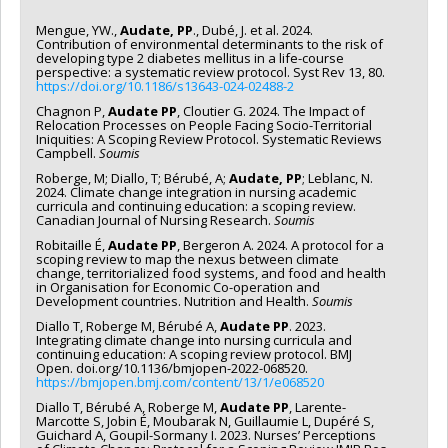
Mengue, YW.,
Audate, PP
., Dubé, J. et al. 2024.
Contribution of environmental determinants to the risk of
developing type 2 diabetes mellitus in a life-course
perspective: a systematic review protocol. Syst Rev 13, 80.
https://doi.org/10.1186/s13643-024-02488-2
Chagnon P,
Audate PP
, Cloutier G. 2024. The Impact of
Relocation Processes on People Facing Socio-Territorial
Iniquities: A Scoping Review Protocol. Systematic Reviews
Campbell.
Soumis
Roberge, M; Diallo, T; Bérubé, A;
Audate, PP
; Leblanc, N.
2024. Climate change integration in nursing academic
curricula and continuing education: a scoping review.
Canadian Journal of Nursing Research.
Soumis
Robitaille É,
Audate PP
, Bergeron A. 2024. A protocol for a
scoping review to map the nexus between climate
change, territorialized food systems, and food and health
in Organisation for Economic Co-operation and
Development countries. Nutrition and Health.
Soumis
Diallo T, Roberge M, Bérubé A,
Audate PP
. 2023.
Integrating climate change into nursing curricula and
continuing education: A scoping review protocol. BMJ
Open. doi.org/10.1136/bmjopen-2022-068520.
https://bmjopen.bmj.com/content/13/1/e068520
Diallo T, Bérubé A, Roberge M,
Audate PP
, Larente-
Marcotte S, Jobin É, Moubarak N, Guillaumie L, Dupéré S,
Guichard A, Goupil-Sormany I. 2023. Nurses’ Perceptions