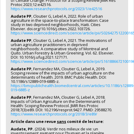
of Climate Change: Protocol for a Scoping Review JMIR Res
Protoc 2023;12:e42516.
https://www.researchprotocols.org/2023/1/e42516
Audate PP
, Cloutier G, Lebel A, 2022. Role of urban
agriculture in the space-to-place transformation: Case
study in two deprived neighborhoods, Haiti. Cities
Elsevier. doi.org/10.1016/j.cities.2022.103726.
https://www.sciencedirect.com/science/article/pii/S02642751220016
Audate PP
, Cloutier G, Lebel A, 2021. The motivations of
urban agriculture practitioners in deprived
neighborhoods: A comparative study of Montreal and
Quito. Urban Forestry & Urban Greening. Vol. 62. Elsevier.
DOI: 10.1016/j.ufug.2021.127171.
https://www.sciencedirect.com/science/article/pii/S16188667210019
Audate PP
, Fernandez MA, Cloutier G, Lebel A, 2019.
Scoping review of the impacts of urban agriculture on the
determinants of health. 2019. BMC Public Health. DOI:
10.1186/s12889-019-6885-z.
https://bmcpublichealth.biomedcentral.com/articles/10.1186/s12889
019-6885-z
Audate PP
, Fernandez MA, Cloutier G, Lebel A, 2018.
Impacts of Urban Agriculture on the Determinants of
Health: Scoping Review Protocol. JMIR Res Protoc
2018;7(3):e89. DOI: 10.2196/resprot.9427. PMID: 29588270.
https://www.researchprotocols.org/2018/3/e89/
Article dans une revue
sans
comité de lecture:
Audate, PP.
(2024). Verdir nos milieux de vie: un
investissement gagnant pour l'humain et la planète.