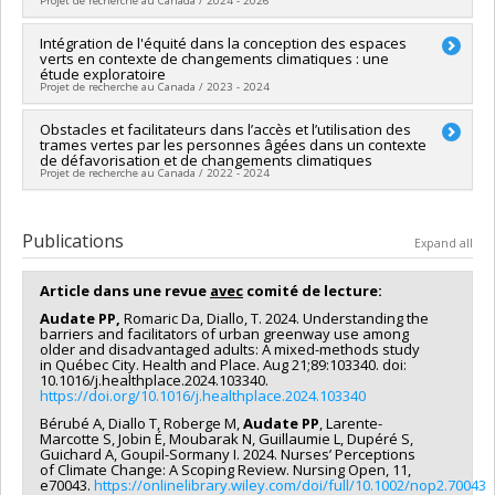
Projet de recherche au Canada / 2024 - 2026
Environnement et Lutte contre les changements climatiques
Grant programs:
Intégration de l'équité dans la conception des espaces
verts en contexte de changements climatiques : une
étude exploratoire
Projet de recherche au Canada / 2023 - 2024
Obstacles et facilitateurs dans l’accès et l’utilisation des
trames vertes par les personnes âgées dans un contexte
de défavorisation et de changements climatiques
Projet de recherche au Canada / 2022 - 2024
Publications
Expand all
Article dans une revue
avec
comité de lecture:
Audate PP,
Romaric Da, Diallo, T. 2024. Understanding the
barriers and facilitators of urban greenway use among
older and disadvantaged adults: A mixed-methods study
in Québec City. Health and Place. Aug 21;89:103340. doi:
10.1016/j.healthplace.2024.103340.
https://doi.org/10.1016/j.healthplace.2024.103340
Bérubé A, Diallo T, Roberge M,
Audate PP
, Larente-
Marcotte S, Jobin É, Moubarak N, Guillaumie L, Dupéré S,
Guichard A, Goupil-Sormany I. 2024. Nurses’ Perceptions
of Climate Change: A Scoping Review. Nursing Open, 11,
e70043.
https://onlinelibrary.wiley.com/doi/full/10.1002/nop2.70043