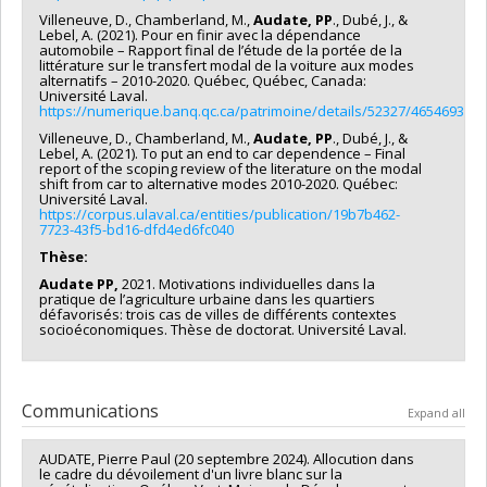
Villeneuve, D., Chamberland, M.,
Audate, PP
., Dubé, J., &
Lebel, A. (2021). Pour en finir avec la dépendance
automobile – Rapport final de l’étude de la portée de la
littérature sur le transfert modal de la voiture aux modes
alternatifs – 2010-2020. Québec, Québec, Canada:
Université Laval.
https://numerique.banq.qc.ca/patrimoine/details/52327/4654693
Villeneuve, D., Chamberland, M.,
Audate, PP
., Dubé, J., &
Lebel, A. (2021). To put an end to car dependence – Final
report of the scoping review of the literature on the modal
shift from car to alternative modes 2010-2020. Québec:
Université Laval.
https://corpus.ulaval.ca/entities/publication/19b7b462-
7723-43f5-bd16-dfd4ed6fc040
Thèse:
Audate PP,
2021. Motivations individuelles dans la
pratique de l’agriculture urbaine dans les quartiers
défavorisés: trois cas de villes de différents contextes
socioéconomiques. Thèse de doctorat. Université Laval.
Communications
Expand all
AUDATE, Pierre Paul (20 septembre 2024). Allocution dans
le cadre du dévoilement d'un livre blanc sur la