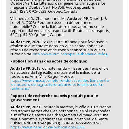
Québec Vert. La lutte aux changements climatiques. Le
magazine Québec Vert. No 358. Août-septembre
2024. ISSN 0705‑6923. Québec, Canada.
Villeneuve, D., Chamberland, M.,
Audate, PP
, Dubé, J., &
Lebel, A. (2023). Peut-on casser la dépendance
automobile? Ce que la littérature nous apprend sur le
report modal vers le transport actif. Routes et transports,
52(2), p.57-60. Québec, Canada.
Audate PP
, 2020. L’agriculture urbaine pour favoriser la
résilience alimentaire dans les villes canadiennes. Le
réseau de recherche et de connaissance sur la ville et
l'urbain vrm.
http://www.vrm.ca/capsule-thematique-lag
Publication dans des actes de colloque:
Audate PP,
2019. Compte rendu – Tisser des liens entre
les acteurs de l’agriculture urbaine et le milieu de la
recherche. Vrm : Ville Région Monde.
https://www.vrm.ca/compte-rendu-tisser-des-liens-entre-
les-acteurs-de-lagriculture-urbaine-et-le-milieu-de-la-
recherche/
Rapport de recherche ou avis produit pour le
gouvernement:
Audate PP
, 2023. Faciliter la marche, le vélo ou l’utilisation
des trames vertes chez les personnes les plus exposées
aux effets délétères des changements climatiques : une
revue narrative systématisée. Institut National de Santé
Publique du Québec (INSPQ). ISBN 978-2-550-95289-3.
https://www.inspq.qc.ca/publications/3366