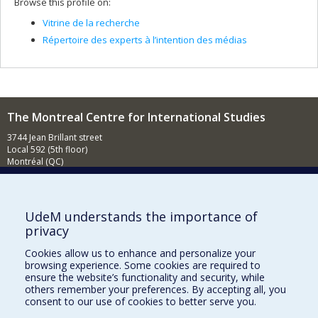
Browse this profile on:
Vitrine de la recherche
Répertoire des experts à l’intention des médias
The Montreal Centre for International Studies
3744 Jean Brillant street
Local 592 (5th floor)
Montréal (QC)
H3T 1P1
Contact us
E-mail
UdeM understands the importance of
privacy
News
(in french)
Cookies allow us to enhance and personalize your
Activities
(in french)
browsing experience. Some cookies are required to
ensure the website’s functionality and security, while
Supporting the CÉRIUM
others remember your preferences. By accepting all, you
consent to our use of cookies to better serve you.