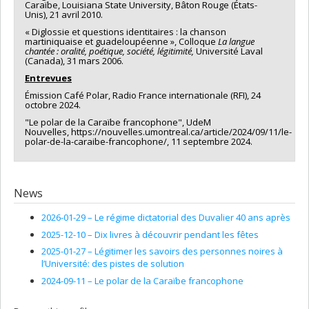
Caraïbe, Louisiana State University, Bâton Rouge (États-
Unis), 21 avril 2010.
« Diglossie et questions identitaires : la chanson
martiniquaise et guadeloupéenne », Colloque
La langue
chantée : oralité, poétique, société, légitimité,
Université Laval
(Canada), 31 mars 2006.
Entrevues
Émission Café Polar, Radio France internationale (RFI), 24
octobre 2024.
"Le polar de la Caraïbe francophone", UdeM
Nouvelles, https://nouvelles.umontreal.ca/article/2024/09/11/le-
polar-de-la-caraibe-francophone/, 11 septembre 2024.
News
2026-01-29 –
Le régime dictatorial des Duvalier 40 ans après
2025-12-10 –
Dix livres à découvrir pendant les fêtes
2025-01-27 –
Légitimer les savoirs des personnes noires à
l’Université: des pistes de solution
2024-09-11 –
Le polar de la Caraïbe francophone