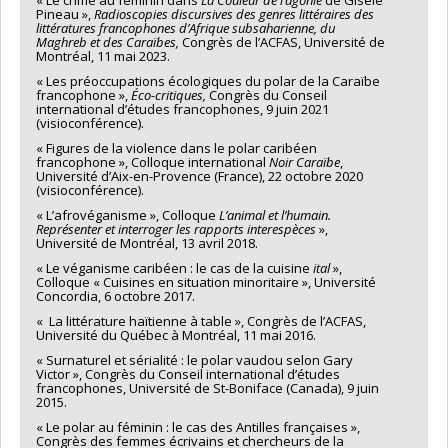
« Le crime au féminin dans
La Couleur de l’agonie
de Gisèle
Pineau »,
Radioscopies discursives des genres littéraires des
littératures francophones d’Afrique subsaharienne, du
Maghreb et des Caraïbes,
Congrès de l’ACFAS, Université de
Montréal, 11 mai 2023.
« Les préoccupations écologiques du polar de la Caraïbe
francophone »,
Éco-critiques,
Congrès du Conseil
international d’études francophones, 9 juin 2021
(visioconférence).
« Figures de la violence dans le polar caribéen
francophone », Colloque international
Noir Caraïbe
,
Université d’Aix-en-Provence (France), 22 octobre 2020
(visioconférence).
« L’afrovéganisme », Colloque
L’animal et l’humain.
Représenter et interroger les rapports interespèces
»,
Université de Montréal, 13 avril 2018.
« Le véganisme caribéen : le cas de la cuisine
ital
»,
Colloque « Cuisines en situation minoritaire », Université
Concordia, 6 octobre 2017.
« La littérature haïtienne à table », Congrès de l’ACFAS,
Université du Québec à Montréal, 11 mai 2016.
« Surnaturel et sérialité : le polar vaudou selon Gary
Victor », Congrès du Conseil international d’études
francophones, Université de St-Boniface (Canada), 9 juin
2015.
« Le polar au féminin : le cas des Antilles françaises »,
Congrès des femmes écrivains et chercheurs de la