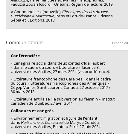
Faouzia Zouari (coord.), Orléans, Regain de lecture, 2019.
« Gourmandise » (nouvelle),
Chroniques des Îles du vent.
Guadeloupe & Martinique
, Paris et Fort-de-France, Éditions
Sépia et K Éditions, 2018.
Communications
Expand all
Conférencière
« L’imaginaire social dans deux contes d’Ida Faubert
» dans le cadre du cours « Littérature », Licence 3,
Université des Antilles, 27 mars 2024 (visioconférence).
« Littérature francophone des Caraïbes » dans le cadre
du cours « Littératures francophones des Amériques »,
Cégep Vanier, Saint-Laurent, Canada, 27 octobre 2017 /
30 mars 2012.
« Littérature antillaise : la subversion au féminin », Institut
canadien de Québec, 27 avril 2011.
Colloques et congrès
« Environnement, migration et figure de l'enfant
dans
Haïti
chérie
et
Conte cruel
de Maryse Condé »,
Université des Antilles, Pointe-à-Pitre, 27 juin 2024.