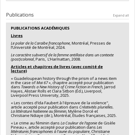
Funding sources:
FRQSC/Fonds de recherche du Québec -
Société et culture (FQRSC)
Publications
Expand all
Grant programs:
PV113813-(NP) Soutien à la recherche pour la
relève professorale
PUBLICATIONS ACADÉMIQUES
Livres
Le polar de la Caraïbe francophone,
Montréal, Presses de
l’Université de Montréal, 2024.
Le caractère subversif de la femme antillaise dans un contexte
(post)colonial
, Paris, L’Harmattan, 2008.
Articles et chapitres de livres (avec comité de
lecture)
« Guadeloupean history through the prism of a news item
in the case of
Mai 67
», chapitre accepté pour publication
dans
Towards a New History of Crime Fiction in French,
Jarrod
Hayes, Alistair Rolls et Clara Sitbon (Éd.), Liverpool,
Liverpool Press University, 2025.
« Les contes d'Ida Faubert à l'épreuve de la violence",
article accepté pour publication dans
Créativités plurielles.
La littérature haïtienne au féminin,
Mylène Dorcé et
Christiane Ndiaye (dir.), Montréal, Études françaises, 2025.
« Le crime au féminin dans
La Couleur de l’agonie
de Gisèle
Pineau », article accepté pour publication dans
Les
littératures francophones à l'aune du populaire
, Christiane