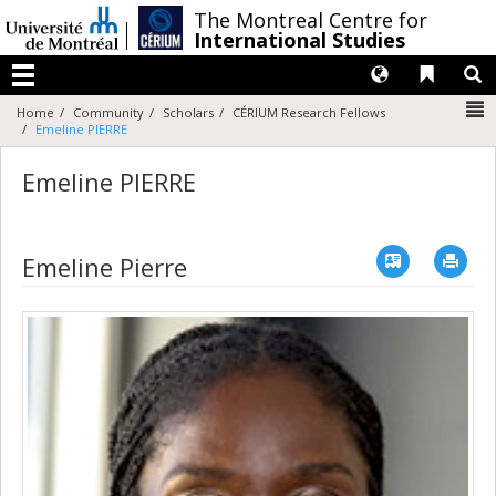
Passer
/
The Montreal Centre for
au
International Studies
contenu
Langues
Liens 
R
Menu
N
Home
Community
Scholars
CÉRIUM Research Fellows
Emeline PIERRE
Emeline PIERRE
Vcard
Imp
Emeline Pierre