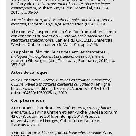
de Gary Victor »,
Horizons multiples de l’écriture haïtienne
contemporaine,
Joubert Satyre (dir.), Montréal, CIDIHCA,
2018, pp. 39-60.
« Beef colombo »,
MLA Members Cook! Cherish inspired by
literature
, Modern Language Association (MLA), 2018.
« Le roman à suspense de la Caraïbe francophone : entre
convention et subversion »,
L’individu et le social dans les
littératures francophones,
Cahiers du GRELCEF, Université
Western Ontario, numéro 6, Mai 2015, pp. 57-73.
« Le polar au féminin : le cas des Antilles françaises »,
Dialogues francophones, Les francophonies au féminin
,
Andreea Gheorghiu (dir.), Timisoara, Roumanie, 2010, pp.
357-366.
Actes de colloque
Avec Geneviève Sicotte,
Cuisines en situation minoritaire
,
CuiZine
,
Revue des cultures culinaires au Canada,
[en ligne],
https://www.erudit.org/fr/revues/cuizine/2019-v10-n1-
cuizine04600/1059908ar/, 2019.
Comptes rendus
« La Caraïbe, chaudron des Amériques »,
Francophonies
d’Amérique
, Savrina Chinien et Jean-Michel Devésa (dir.), n°
42 et 43, automne 2016, printemps 2017, Presses
universitaires de Limoges, Coll. « L’un et l’autre en
français », 2017.
« Guadeloupe »,
L’année francophone internationale,
Paris,