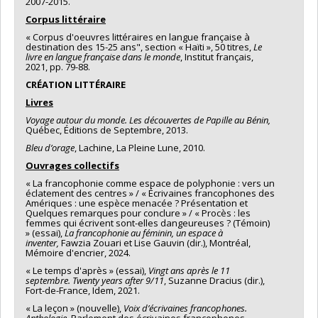
2007-2015.
Corpus littéraire
« Corpus d'oeuvres littéraires en langue française à
destination des 15-25 ans", section « Haïti », 50 titres,
Le
livre en langue française dans le monde
, Institut français,
2021, pp. 79-88.
CRÉATION LITTÉRAIRE
Livres
Voyage autour du monde. Les découvertes de Papille au Bénin,
Québec, Éditions de Septembre, 2013.
Bleu d’orage
, Lachine, La Pleine Lune, 2010.
Ouvrages collectifs
« La francophonie comme espace de polyphonie : vers un
éclatement des centres » / « Écrivaines francophones des
Amériques : une espèce menacée ? Présentation et
Quelques remarques pour conclure » / « Procès : les
femmes qui écrivent sont-elles dangeureuses ? (Témoin)
» (essai),
La francophonie au féminin, un espace à
inventer,
Fawzia Zouari et Lise Gauvin (dir.), Montréal,
Mémoire d'encrier, 2024.
« Le temps d'après » (essai),
Vingt ans après le 11
septembre. Twenty years after 9/11
, Suzanne Dracius (dir.),
Fort-de-France, Idem, 2021.
« La leçon » (nouvelle),
Voix d’écrivaines francophones.
Anthologie
, Parlement des écrivaines francophones,