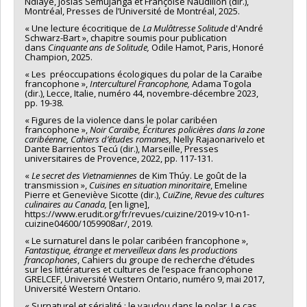
Ndiaye, Josias Semujanga et Françoise Naudillon (dir.),
Montréal, Presses de l’Université de Montréal, 2025.
« Une lecture écocritique de
La Mulâtresse Solitude
d'André
Schwarz-Bart », chapitre soumis pour publication
dans
Cinquante ans de Solitude,
Odile Hamot, Paris, Honoré
Champion, 2025.
« Les préoccupations écologiques du polar de la Caraïbe
francophone »,
Interculturel Francophone,
Adama Togola
(dir.), Lecce, Italie, numéro 44, novembre-décembre 2023,
pp. 19-38.
« Figures de la violence dans le polar caribéen
francophone »,
Noir Caraïbe, Écritures policières dans la zone
caribéenne, Cahiers d’études romanes,
Nelly Rajaonarivelo et
Dante Barrientos Tecú (dir.), Marseille, Presses
universitaires de Provence, 2022, pp. 117-131.
«
Le secret des Vietnamiennes
de Kim Thúy. Le goût de la
transmission »,
Cuisines en situation minoritaire
, Emeline
Pierre et Geneviève Sicotte (dir.),
CuiZine
,
Revue des cultures
culinaires au Canada,
[en ligne],
https://www.erudit.org/fr/revues/cuizine/2019-v10-n1-
cuizine04600/1059908ar/, 2019.
« Le surnaturel dans le polar caribéen francophone »,
Fantastique, étrange et merveilleux dans les productions
francophones
, Cahiers du groupe de recherche d’études
sur les littératures et cultures de l’espace francophone
GRELCEF, Université Western Ontario, numéro 9, mai 2017,
Université Western Ontario.
« Surnaturel et sérialité : le vaudou dans le polar. Le cas