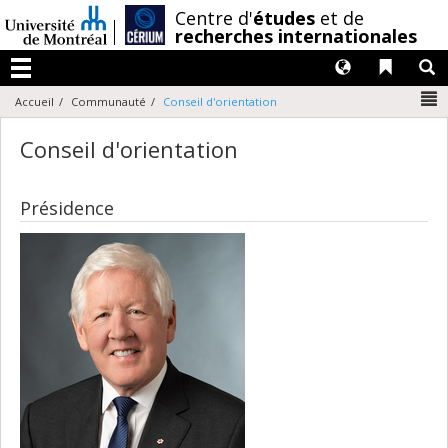
Passer
/
Centre d'
études
et de
au
recherches internationales
contenu
Langues
Liens 
R
Menu
N
Accueil
Communauté
Conseil d'orientation
Conseil d'orientation
Présidence