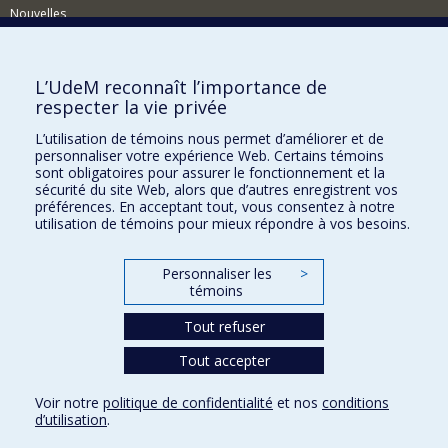
Nouvelles
Événements
Comment soutenir le CÉRIUM?
L’UdeM reconnaît l’importance de
respecter la vie privée
BESOIN D'AIDE?
L’utilisation de témoins nous permet d’améliorer et de
Plan du site
personnaliser votre expérience Web. Certains témoins
Signaler une erreur
sont obligatoires pour assurer le fonctionnement et la
sécurité du site Web, alors que d’autres enregistrent vos
Accessibilité
préférences. En acceptant tout, vous consentez à notre
utilisation de témoins pour mieux répondre à vos besoins.
FACULTÉ DES ARTS ET DES SCIENCES
Nos départements et écoles
Personnaliser les
>
témoins
Nos centres d'études
Tout refuser
Nos programmes et cours
Tout accepter
Confidentialité
Voir notre
politique de confidentialité
et nos
conditions
Conditions d’utilisation
d’utilisation
.
Paramètres des témoins