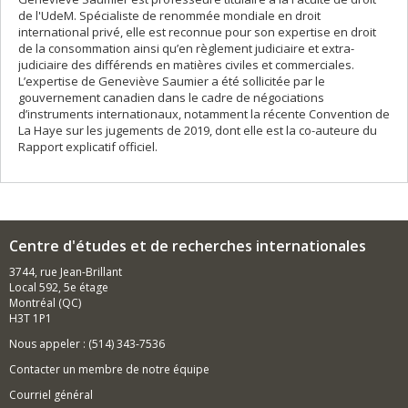
de l'UdeM. Spécialiste de renommée mondiale en droit
international privé, elle est reconnue pour son expertise en droit
de la consommation ainsi qu’en règlement judiciaire et extra-
judiciaire des différends en matières civiles et commerciales.
L’expertise de Geneviève Saumier a été sollicitée par le
gouvernement canadien dans le cadre de négociations
d’instruments internationaux, notamment la récente Convention de
La Haye sur les jugements de 2019, dont elle est la co-auteure du
Rapport explicatif officiel.
Centre d'études et de recherches internationales
3744, rue Jean-Brillant
Local 592, 5e étage
Montréal (QC)
H3T 1P1
Nous appeler : (514) 343-7536
Contacter un membre de notre équipe
Courriel général