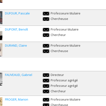
graciela.ducatenzeiler@umontreal.ca
DUFOUR
Pascale
Professeure titulaire
pascale.dufour@umontreal.ca
Chercheuse
pascale.dufour@umontreal.ca
DUPONT
Benoît
Professeur titulaire
benoit.dupont@umontreal.ca
Chercheur
benoit.dupont@umontreal.ca
DURAND
Claire
Professeure titulaire
claire.durand@umontreal.ca
Chercheuse
claire.durand@umontreal.ca
FAUVEAUD
Gabriel
Directeur
gabriel.fauveaud@umontreal.ca
Professeur agrégé
gabriel.fauveaud@umontreal.ca
Professeur agrégé
gabriel.fauveaud@umontreal.ca
Chercheur
gabriel.fauveaud@umontreal.ca
FROGER
Marion
Professeure titulaire
marion.froger@umontreal.ca
Chercheuse