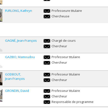
marion.froger@umontreal.ca
FURLONG
Kathryn
Professeure titulaire
kathryn.furlong@umontreal.ca
Chercheuse
kathryn.furlong@umontreal.ca
GAGNÉ
Jean-François
Chargé de cours
jean-
Chercheur
francois.gagne@umontreal.ca
jean-
francois.gagne@umontreal.ca
GAZIBO
Mamoudou
Professeur titulaire
mamoudou.gazibo@umontreal.ca
Chercheur
mamoudou.gazibo@umontreal.ca
GODBOUT
Professeur titulaire
Jean-François
jean-
Chercheur
francois.godbout@umontreal.ca
jean-
francois.godbout@umontreal.ca
GRONDIN
David
Professeur titulaire
david.grondin.2@umontreal.ca
Chercheur
david.grondin.2@umontreal.ca
Responsable de programme
david.grondin.2@umontreal.ca