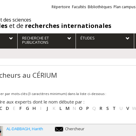
Liens
Répertoire
Facultés
Bibliothèques
Plan campus
externes
et des sciences
des
et de
recherches internationales
RECHERCHE ET
ÉTUDES
PUBLICATIONS
cheurs au CÉRIUM
r par mots-clés (3 caractères minimum) dans la liste ci-dessous :
re aux experts dont le nom débute par :
C
D
E
F
G
H
I
J
K
L
M
N
O
P
Q
R
S
T
U
V
AL-DABBAGH
Harith
Chercheur
harith.al-