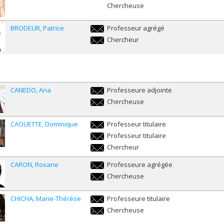
evelyne.brie@umontreal.ca
Chercheuse
BRODEUR
Patrice
Professeur agrégé
patrice.brodeur@umontreal.ca
Chercheur
patrice.brodeur@umontreal.ca
CANEDO
Ana
Professeure adjointe
ana.canedo@umontreal.ca
Chercheuse
ana.canedo@umontreal.ca
CAOUETTE
Dominique
Professeur titulaire
dominique.caouette@umontreal.ca
Professeur titulaire
dominique.caouette@umontreal.ca
Chercheur
dominique.caouette@umontreal.ca
CARON
Roxane
Professeure agrégée
roxane.caron.2@umontreal.ca
Chercheuse
roxane.caron.2@umontreal.ca
CHICHA
Marie-Thérèse
Professeure titulaire
marie-
Chercheuse
therese.chicha@umontreal.ca
marie-