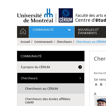
Passer
au
contenu
/
Faculté des arts 
Centre d'
étu
Navigation
ACCUEIL
COMMUNAUTÉ
NOUVELLES ET
principale
ÉVENEMENTS
Accueil
Communauté
Chercheurs
Chercheurs au CÉRIUM
COMMUNAUTÉ
Cher
À propos du CÉRIUM
Recherche
Chercheurs
Se rend
A
B
Chercheurs au CÉRIUM
A
Chercheurs des écoles affiliées
UdeM