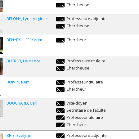
laurie.beaudonnet@umontreal.ca
Chercheuse
laurie.beaudonnet@umontreal.ca
BELONY
Lyns-Virginie
Professeure adjointe
lyns-
Chercheuse
virginie.belony@umontreal.ca
lyns-
virginie.belony@umontreal.ca
BENYEKHLEF
Karim
Chercheur
karim.benyekhlef@umontreal.ca
BHERER
Laurence
Professeure titulaire
laurence.bherer@umontreal.ca
Chercheuse
laurence.bherer@umontreal.ca
BOIVIN
Rémi
Professeur titulaire
remi.boivin@umontreal.ca
Chercheur
remi.boivin@umontreal.ca
BOUCHARD
Carl
Vice-doyen
carl.bouchard@umontreal.ca
Secrétaire de faculté
carl.bouchard@umontreal.ca
Professeur titulaire
carl.bouchard@umontreal.ca
Chercheur
carl.bouchard@umontreal.ca
BRIE
Evelyne
Professeure adjointe