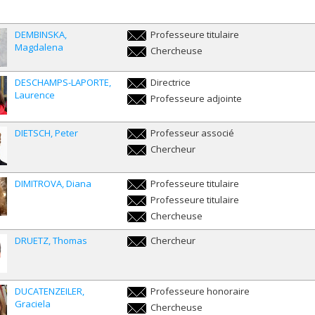
DEMBINSKA
Professeure titulaire
Magdalena
magdalena.dembinska@umontreal.ca
Chercheuse
magdalena.dembinska@umontreal.ca
DESCHAMPS-LAPORTE
Directrice
Laurence
laurence.deschamps-
Professeure adjointe
laporte@umontreal.ca
laurence.deschamps-
laporte@umontreal.ca
DIETSCH
Peter
Professeur associé
peter.dietsch@umontreal.ca
Chercheur
peter.dietsch@umontreal.ca
DIMITROVA
Diana
Professeure titulaire
diana.dimitrova@umontreal.ca
Professeure titulaire
diana.dimitrova@umontreal.ca
Chercheuse
diana.dimitrova@umontreal.ca
DRUETZ
Thomas
Chercheur
thomas.druetz@umontreal.ca
DUCATENZEILER
Professeure honoraire
Graciela
graciela.ducatenzeiler@umontreal.ca
Chercheuse