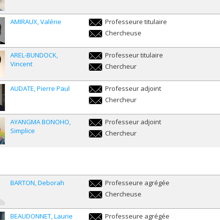
dabbagh@umontreal.ca
AMIRAUX
Valérie
Professeure titulaire
valerie.amiraux@umontreal.ca
Chercheuse
valerie.amiraux@umontreal.ca
AREL-BUNDOCK
Professeur titulaire
Vincent
vincent.arel-
Chercheur
bundock@umontreal.ca
vincent.arel-
bundock@umontreal.ca
AUDATE
Pierre Paul
Professeur adjoint
pierre.paul.audate@umontreal.ca
Chercheur
pierre.paul.audate@umontreal.ca
AYANGMA BONOHO
Professeur adjoint
Simplice
simplice.ayangma.bonoho@umontreal.ca
Chercheur
simplice.ayangma.bonoho@umontreal.ca
BARTON
Deborah
Professeure agrégée
deborah.barton@umontreal.ca
Chercheuse
deborah.barton@umontreal.ca
BEAUDONNET
Laurie
Professeure agrégée