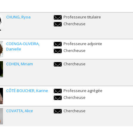
therese.chicha@umontreal.ca
CHUNG
Ryoa
Professeure titulaire
ryoa.chung@umontreal.ca
Chercheuse
ryoa.chung@umontreal.ca
COENGA-OLIVEIRA
Professeure adjointe
Danielle
danielle.coenga.oliveira@umontreal.ca
Chercheuse
danielle.coenga.oliveira@umontreal.ca
COHEN
Miriam
Chercheuse
miriam.cohen@umontreal.ca
CÔTÉ-BOUCHER
Karine
Professeure agrégée
karine.cote-
Chercheuse
boucher@umontreal.ca
karine.cote-
boucher@umontreal.ca
COVATTA
Alice
Chercheuse
alice.covatta@umontreal.ca