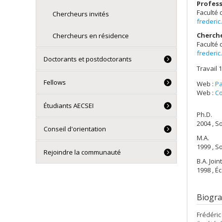
Profess
Faculté 
Chercheurs invités
frederi
Cherch
Chercheurs en résidence
Faculté 
frederi
Doctorants et postdoctorants
Travail 1
Fellows
Web :
Pa
Web :
Co
Étudiants AECSEI
Ph.D.
2004 , So
Conseil d'orientation
M.A.
1999 , S
Rejoindre la communauté
B.A. Joi
1998 , É
Biogra
Frédéric