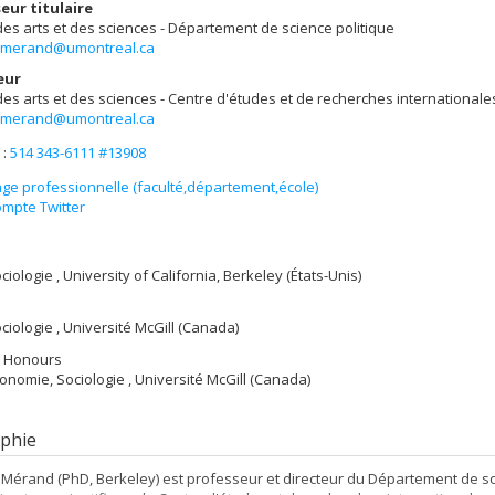
eur titulaire
des arts et des sciences - Département de science politique
c.merand@umontreal.ca
eur
des arts et des sciences - Centre d'études et de recherches internationale
c.merand@umontreal.ca
 :
514 343-6111 #13908
ge professionnelle (faculté,département,école)
mpte Twitter
ciologie , University of California, Berkeley (États-Unis)
ociologie , Université McGill (Canada)
nt Honours
conomie, Sociologie , Université McGill (Canada)
phie
 Mérand (PhD, Berkeley) est professeur et directeur du Département de sci