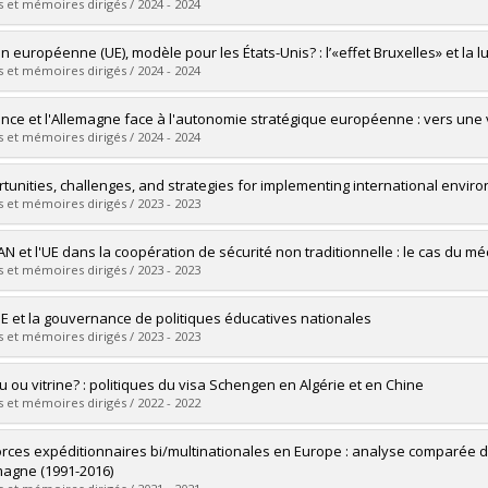
 :
Maîtrise
 et mémoires dirigés / 2024 - 2024
ôme obtenu :
M. Sc.
vers le document dans Papyrus
mé(e) :
Fitzpatrick, Manon
on européenne (UE), modèle pour les États-Unis? : l’«effet Bruxelles» et la
 :
Maîtrise
 et mémoires dirigés / 2024 - 2024
ôme obtenu :
M.A.
vers le document dans Papyrus
mé(e) :
Gionet, François
ance et l'Allemagne face à l'autonomie stratégique européenne : vers un
 :
Maîtrise
 et mémoires dirigés / 2024 - 2024
ôme obtenu :
M. Sc.
vers le document dans Papyrus
mé(e) :
Charbonneau, Laurent
tunities, challenges, and strategies for implementing international envir
 :
Maîtrise
 et mémoires dirigés / 2023 - 2023
ôme obtenu :
M. Sc.
vers le document dans Papyrus
mé(e) :
Müller Gómez, Johannes Lorenz
AN et l'UE dans la coopération de sécurité non traditionnelle : le cas du 
 :
Doctorat
 et mémoires dirigés / 2023 - 2023
ôme obtenu :
Ph. D.
vers le document dans Papyrus
mé(e) :
Zhou, Yaxin
E et la gouvernance de politiques éducatives nationales
 :
Maîtrise
 et mémoires dirigés / 2023 - 2023
ôme obtenu :
M. Sc.
vers le document dans Papyrus
mé(e) :
Torkhani, Imène
u ou vitrine? : politiques du visa Schengen en Algérie et en Chine
 :
Doctorat
 et mémoires dirigés / 2022 - 2022
ôme obtenu :
Ph. D.
vers le document dans Papyrus
mé(e) :
Dupont, Juliette
orces expéditionnaires bi/multinationales en Europe : analyse comparée des
 :
Doctorat
emagne (1991-2016)