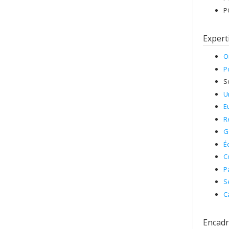
P
Expert
O
P
S
U
E
R
G
É
C
P
S
C
Encad