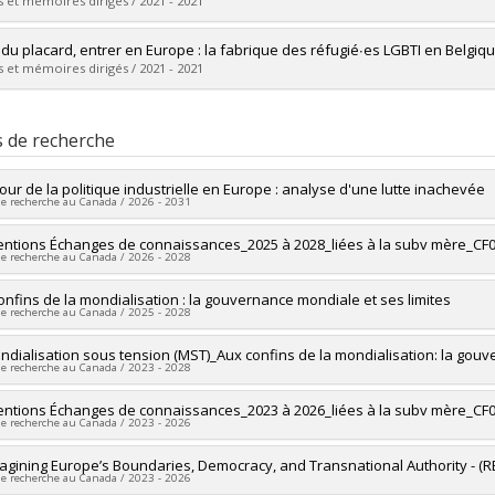
ôme obtenu :
Ph. D.
 et mémoires dirigés / 2021 - 2021
vers le document dans Papyrus
mé(e) :
Borzillo, Laurent
r du placard, entrer en Europe : la fabrique des réfugié∙es LGBTI en Belgi
 :
Doctorat
 et mémoires dirigés / 2021 - 2021
ôme obtenu :
Ph. D.
vers le document dans Papyrus
mé(e) :
Hamila, Ahmed
 :
Doctorat
s de recherche
ôme obtenu :
Ph. D.
vers le document dans Papyrus
tour de la politique industrielle en Europe : analyse d'une lutte inachevée
de recherche au Canada / 2026 - 2031
heur principal :
ntions Échanges de connaissances_2025 à 2028_liées à la subv mère_CF
Frédéric Mérand
de recherche au Canada / 2026 - 2028
ercheurs :
Maya Jegen
es de financement :
CRSH/Conseil de recherches en sciences humaines 
heur principal :
onfins de la mondialisation : la gouvernance mondiale et ses limites
Frédéric Mérand
ammes de subvention :
PVXXXXXX-Subvention Savoir
de recherche au Canada / 2025 - 2028
es de financement :
CRSH/Conseil de recherches en sciences humaines 
ammes de subvention :
PVXXXXXX-Subventions d'échange de connaissan
heur principal :
ndialisation sous tension (MST)_Aux confins de la mondialisation: la gouv
Vincent Pouliot
de recherche au Canada / 2023 - 2028
ercheurs :
Frédéric Mérand
,
Miriam Cohen
,
Alex Tipei
,
Sarah-Myriam Mart
es de financement :
FRQSC/Fonds de recherche du Québec - Société et cul
heur principal :
ntions Échanges de connaissances_2023 à 2026_liées à la subv mère_CF
Vincent Pouliot
ammes de subvention :
PVXXXXXX-(SE) Programme Soutien aux équipes de
de recherche au Canada / 2023 - 2026
ercheurs :
Frédéric Mérand
uvellement
es de financement :
FRQSC/Fonds de recherche du Québec - Société et cul
heur principal :
agining Europe’s Boundaries, Democracy, and Transnational Authority - 
Frédéric Mérand
ammes de subvention :
PVXXXXXX-(SE) Programme Soutien aux équipes de
de recherche au Canada / 2023 - 2026
es de financement :
CRSH/Conseil de recherches en sciences humaines 
uvellement