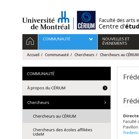
Passer
au
contenu
/
Faculté des arts 
Centre d'
étu
Navigation
ACCUEIL
COMMUNAUTÉ
NOUVELLES ET
principale
ÉVENEMENTS
Accueil
Communauté
Chercheurs
Chercheurs au CÉRIUM
COMMUNAUTÉ
Fréd
À propos du CÉRIUM
Fréd
Chercheurs
Direct
Chercheurs au CÉRIUM
Faculté 
Pavillon
Chercheurs des écoles affiliées
frederi
UdeM