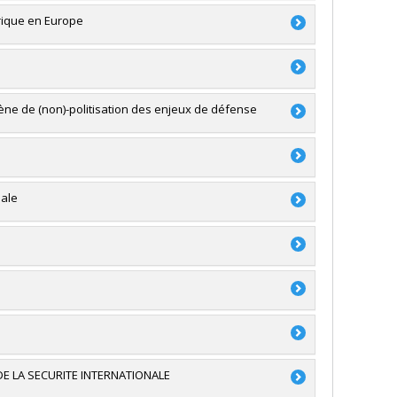
ces
érique en Europe
lex Tipei
,
Catherine Xhardez
,
Juliet Johnson
,
Maria
du Canada
mène de (non)-politisation des enjeux de défense
du Canada
nale
ture (FQRSC)
e
 recherche - Stade de développement :
du Canada
du Canada
E LA SECURITE INTERNATIONALE