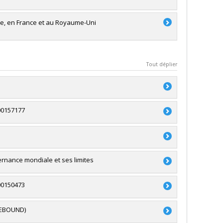
que, en France et au Royaume-Uni
Tout déplier
00157177
du Canada
du Canada
ces
ernance mondiale et ses limites
in-Brûlé
,
Romain Lecler
ture (FQRSC)
00150473
 recherche - Stade de développement :
ture (FQRSC)
(REBOUND)
 recherche - Stade de développement :
du Canada