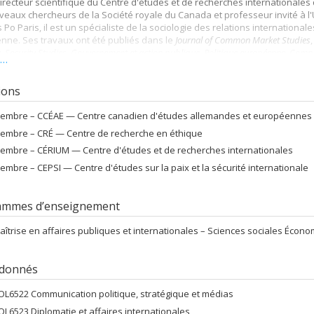
 directeur scientifique du Centre d'études et de recherches internationale
eaux chercheurs de la Société royale du Canada et professeur invité à l'Uni
 Po Paris, il est un spécialiste de la sociologie des relations international
nne. Ses travaux ont été publiés dans le
Journal of Common Market Studies
,
, Security Studies, Gouvernement et action publique, Politique européenne, Comp
s…
ne de science politique
. Il a récemment fait paraître
Coping with Geopolitical D
litique
(avec Adib Bencherif, Presses de l’Université de Montréal, 2021) et
U
tions
 Po, 2021).
embre –
CCÉAE — Centre canadien d'études allemandes et européennes
embre –
CRÉ — Centre de recherche en éthique
embre –
CÉRIUM — Centre d'études et de recherches internationales
embre –
CEPSI — Centre d'études sur la paix et la sécurité internationale
ammes d’enseignement
aîtrise en affaires publiques et internationales – Sciences sociales Écon
 donnés
OL6522 Communication politique, stratégique et médias
OL6523 Diplomatie et affaires internationales