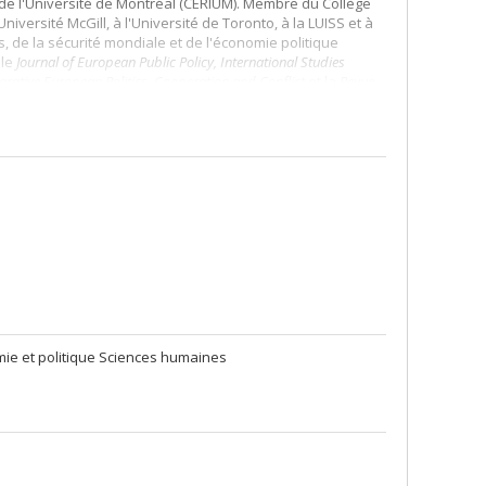
s de l'Université de Montréal (CÉRIUM). Membre du Collège
versité McGill, à l'Université de Toronto, à la LUISS et à
es, de la sécurité mondiale et de l'économie politique
 le
Journal of European Public Policy, International Studies
arative European Politics, Cooperation and Conflict
et la
Revue
ecline
(McGill-Queen’s University Press, 2020),
L’analyse du
n sociologue à la Commission européenne
(Presses de
omie et politique Sciences humaines