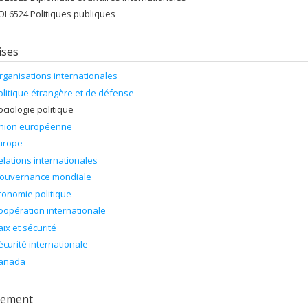
OL6524 Politiques publiques
ises
rganisations internationales
olitique étrangère et de défense
ociologie politique
nion européenne
urope
elations internationales
ouvernance mondiale
conomie politique
oopération internationale
aix et sécurité
écurité internationale
anada
rement