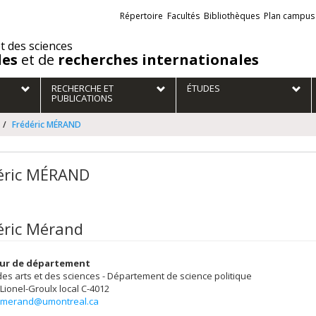
Liens
Répertoire
Facultés
Bibliothèques
Plan campus
externes
et des sciences
des
et de
recherches internationales
RECHERCHE ET
ÉTUDES
PUBLICATIONS
Frédéric MÉRAND
éric MÉRAND
éric Mérand
eur de département
des arts et des sciences - Département de science politique
 Lionel-Groulx
local C-4012
c.merand@umontreal.ca