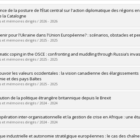
ence de la posture de l’État central sur l'action diplomatique des régions 
e la Catalogne
 et mémoires dirigés / 2026 - 2026
mé(e) :
Moreau, Alexandre
enir pour l'Ukraine dans l'Union Européenne? : scénarios, obstacles et per
 :
Maîtrise
 et mémoires dirigés / 2025 - 2025
ôme obtenu :
M. Sc.
vers le document dans Papyrus
mé(e) :
Raimbault, Simon
matic coping in the OSCE : confronting and muddling through Russia’s inva
 :
Maîtrise
 et mémoires dirigés / 2025 - 2025
ôme obtenu :
M. Sc.
vers le document dans Papyrus
mé(e) :
Rousseau, Emmanuelle
uvoir les valeurs occidentales : la vision canadienne des élargissements d
 :
Doctorat
nie et des pays Baltes
ôme obtenu :
Ph. D.
 et mémoires dirigés / 2025 - 2025
vers le document dans Papyrus
mé(e) :
Hurteau, Nathan
lution de la politique étrangère britannique depuis le Brexit
 :
Maîtrise
 et mémoires dirigés / 2024 - 2024
ôme obtenu :
M. Sc.
vers le document dans Papyrus
mé(e) :
Aubé, Frédéric
opération inter-organisationnelle et la gestion de crise en Afrique : une é
 :
Maîtrise
 et mémoires dirigés / 2024 - 2024
ôme obtenu :
M. Sc.
vers le document dans Papyrus
mé(e) :
Allard-Caron, Marie-Pier
ique industrielle et autonomie stratégique européennes : le cas des chaîn