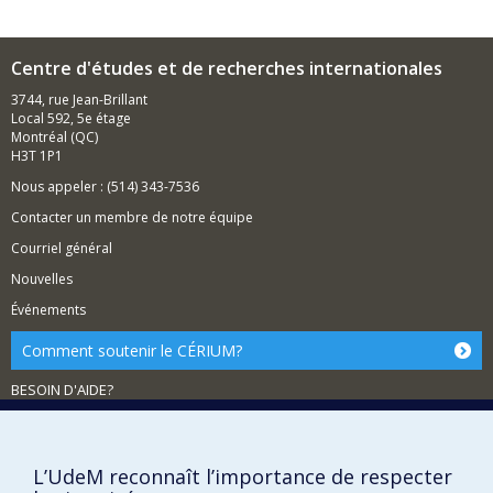
Centre d'études et de recherches internationales
3744, rue Jean-Brillant
Local 592, 5e étage
Montréal (QC)
H3T 1P1
Nous appeler : (514) 343-7536
Contacter un membre de notre équipe
Courriel général
Nouvelles
Événements
Comment soutenir le CÉRIUM?
BESOIN D'AIDE?
Plan du site
Signaler une erreur
L’UdeM reconnaît l’importance de respecter
Accessibilité