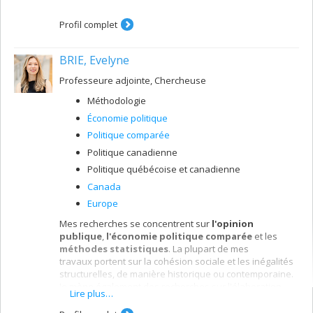
Profil complet
BRIE, Evelyne
Professeure adjointe, Chercheuse
Méthodologie
Économie politique
Politique comparée
Politique canadienne
Politique québécoise et canadienne
Canada
Europe
Mes recherches se concentrent sur
l'opinion
publique
,
l'économie politique comparée
et les
méthodes statistiques
. La plupart de mes
travaux portent sur la cohésion sociale et les inégalités
structurelles, de manière historique ou contemporaine.
Je mène également des recherches sur l'élaboration
Lire plus…
des politiques urbaines à l'aide d'expériences
contrôlées randomisées et de données issues de