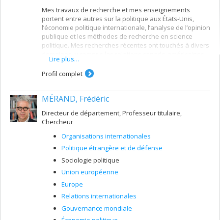
Mes travaux de recherche et mes enseignements
portent entre autres sur la politique aux États-Unis,
l’économie politique internationale, l’analyse de l’opinion
publique et les méthodes de recherche en science
politique. Mes recherches récentes ont touchés à divers
domaines, y compris les relations canado-américaines,
Lire plus…
la politique commerciale des États-Unis, les
délocalisations et les politiques de contrôle des
Profil complet
émissions de gaz à effet de serre.
MÉRAND, Frédéric
Directeur de département, Professeur titulaire,
Chercheur
Organisations internationales
Politique étrangère et de défense
Sociologie politique
Union européenne
Europe
Relations internationales
Gouvernance mondiale