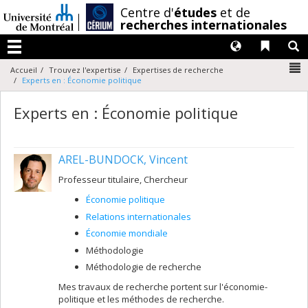
Passer
/
Centre d'
études
et de
au
recherches internationales
contenu
Langues
Liens 
R
Menu
N
Accueil
Trouvez l'expertise
Expertises de recherche
Experts en : Économie politique
Experts en : Économie politique
AREL-BUNDOCK, Vincent
Professeur titulaire, Chercheur
Économie politique
Relations internationales
Économie mondiale
Méthodologie
Méthodologie de recherche
Mes travaux de recherche portent sur l'économie-
politique et les méthodes de recherche.