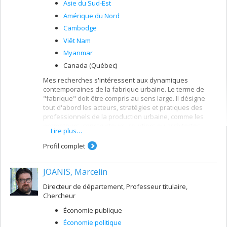
Asie du Sud-Est
Amérique du Nord
Cambodge
Viêt Nam
Myanmar
Canada (Québec)
Mes recherches s'intéressent aux dynamiques
contemporaines de la fabrique urbaine. Le terme de
"fabrique" doit être compris au sens large. Il désigne
tout d'abord les acteurs, stratégies et pratiques des
professionnels de la production urbaine, comme les
promoteurs, constructeurs, courtiers ou architectes.
Lire plus…
Ensuite, la notion de fabrique urbaine implique de
considérer les acteurs et processus qui déterminent les
Profil complet
conditions de cette fabrique, comme les aménageurs ou
experts, les acteurs politiques, les projets urbanistiques
JOANIS, Marcelin
ou les cadres légaux. Enfin, la notion de fabrique
urbaine désigne l'action des habitants et des groupes
Directeur de département, Professeur titulaire,
sociaux qui sont impliqués dans les processus
Chercheur
d'urbanisation, que ce soit par leurs participations
directes aux dynamiques d'urbanisation (stratégies
Économie publique
résidentielles par exemple), ou encore par leurs
Économie politique
appropriations des espaces et des projets urbains