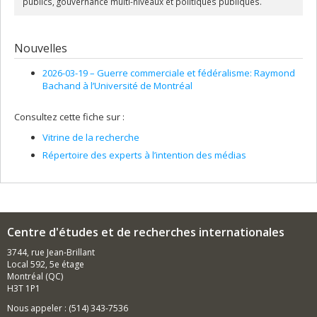
publics, gouvernance multi-niveaux et politiques publiques.
Nouvelles
2026-03-19 –
Guerre commerciale et fédéralisme: Raymond
Bachand à l’Université de Montréal
Consultez cette fiche sur :
Vitrine de la recherche
Répertoire des experts à l’intention des médias
Centre d'études et de recherches internationales
3744, rue Jean-Brillant
Local 592, 5e étage
Montréal (QC)
H3T 1P1
Nous appeler : (514) 343-7536