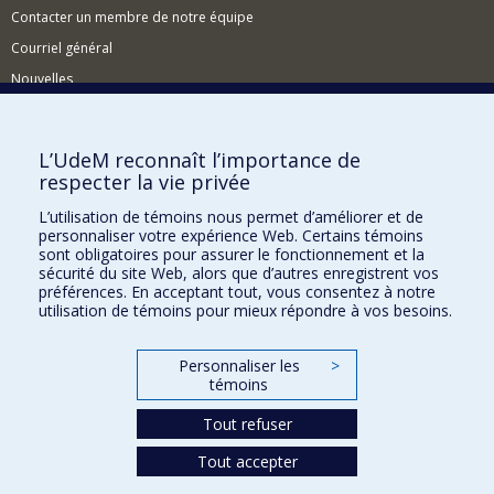
Contacter un membre de notre équipe
Courriel général
Nouvelles
Événements
Comment soutenir le CÉRIUM?
L’UdeM reconnaît l’importance de
respecter la vie privée
BESOIN D'AIDE?
L’utilisation de témoins nous permet d’améliorer et de
Plan du site
personnaliser votre expérience Web. Certains témoins
Signaler une erreur
sont obligatoires pour assurer le fonctionnement et la
sécurité du site Web, alors que d’autres enregistrent vos
Accessibilité
préférences. En acceptant tout, vous consentez à notre
utilisation de témoins pour mieux répondre à vos besoins.
FACULTÉ DES ARTS ET DES SCIENCES
Nos départements et écoles
Personnaliser les
>
témoins
Nos centres d'études
Tout refuser
Nos programmes et cours
Tout accepter