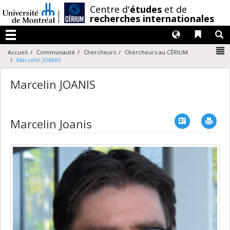
Passer
/
Centre d'
études
et de
au
recherches internationales
contenu
Langues
Liens 
R
Menu
N
Accueil
Communauté
Chercheurs
Chercheurs au CÉRIUM
Marcelin JOANIS
Marcelin JOANIS
Vcard
Imp
Marcelin Joanis