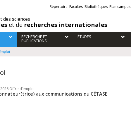
Liens
Répertoire
Facultés
Bibliothèques
Plan campus
externes
et des sciences
des
et de
recherches internationales
RECHERCHE ET
ÉTUDES
PUBLICATIONS
Emploi
oi
t 2026
Offre d’emploi
onnateur(trice) aux communications du CÉTASE