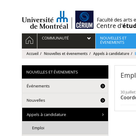
Passer
au
contenu
/
Faculté des arts 
Centre d'
étu
Navigation
ACCUEIL
COMMUNAUTÉ
NOUVELLES ET
principale
ÉVENEMENTS
Accueil
Nouvelles et évenements
Appels à candidature
NOUVELLES ET ÉVENEMENTS
Empl
Événements
30 juille
Coord
Nouvelles
Appels à candidature
Emploi