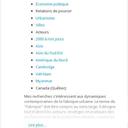
Économie politique
Relations de pouvoir
Urbanisme
Villes
Acteurs
2000 à nos jours
Asie
Asie du Sud-Est
Amérique du Nord
Cambodge
Viêt Nam
Myanmar
Canada (Québec)
Mes recherches s'intéressent aux dynamiques
contemporaines de la fabrique urbaine. Le terme de
"fabrique" doit être compris au sens large. Il désigne
tout d'abord les acteurs, stratégies et pratiques des
professionnels de la production urbaine, comme les
promoteurs, constructeurs, courtiers ou architectes.
Lire plus…
Ensuite, la notion de fabrique urbaine implique de