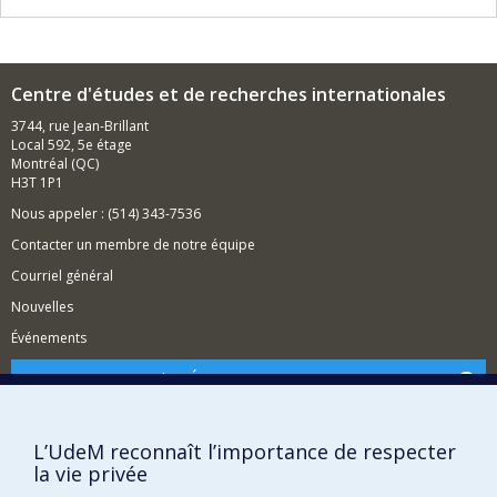
par ailleurs l'analyse spatiale et la cartographie pour
mieux comprendre les changements des modes
d'occupation du sol, ou encore l'évolution des logiques
de peuplement. Si mes échelles d'analyse sont
principalement locales et passent par des études de
Centre d'études et de recherches internationales
cas spécifiques, mes approches plus politico-
3744, rue Jean-Brillant
économiques se déploient aussi à des échelles
Local 592, 5e étage
régionales et internationales, voire transnationales.
Montréal (QC)
H3T 1P1
Nous appeler : (514) 343-7536
Contacter un membre de notre équipe
Courriel général
Nouvelles
Événements
Comment soutenir le CÉRIUM?
BESOIN D'AIDE?
Plan du site
L’UdeM reconnaît l’importance de respecter
la vie privée
Signaler une erreur