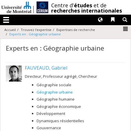
Passer
/
Centre d'
études
et de
au
recherches internationales
contenu
Langues
Liens 
R
Menu
N
Accueil
Trouvez l'expertise
Expertises de recherche
Experts en : Géographie urbaine
Experts en : Géographie urbaine
FAUVEAUD, Gabriel
Directeur, Professeur agrégé, Chercheur
Géographie sociale
Géographie urbaine
Géographie humaine
Géographie économique
Développement
Dynamiques résidentielles
Gouvernance