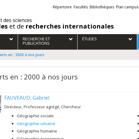
Liens
Répertoire
Facultés
Bibliothèques
Plan campus
externes
et des sciences
des
et de
recherches internationales
RECHERCHE ET
ÉTUDES
PUBLICATIONS
erts en : 2000 à nos jours
rts en : 2000 à nos jours
FAUVEAUD, Gabriel
Directeur, Professeur agrégé, Chercheur
Géographie sociale
Géographie urbaine
Géographie humaine
Géographie économique