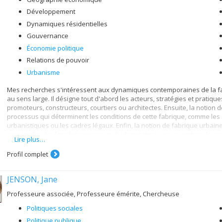
Développement
Dynamiques résidentielles
Gouvernance
Économie politique
Relations de pouvoir
Urbanisme
Mes recherches s'intéressent aux dynamiques contemporaines de la fab
au sens large. Il désigne tout d'abord les acteurs, stratégies et prati
promoteurs, constructeurs, courtiers ou architectes. Ensuite, la notion 
processus qui déterminent les conditions de cette fabrique, comme les 
urbanistiques ou les cadres légaux. Enfin, la notion de fabrique urbain
sont impliqués dans les processus d'urbanisation, que ce soit par leur
Lire plus…
(stratégies résidentielles par exemple), ou encore par leurs appropriat
Profil complet
Cette mise en lumière des mécanismes de la fabrique urbaine me perm
marginalisation qui y sont attachées. Par l'étude des relations de pouvo
encore des stratégies économiques et d'accumulation du capital, je m'at
JENSON, Jane
aux ressources urbaines, ainsi que les mécanismes exacerbant les inéga
la croisée de nombreux champs de recherche, comme ceux des études u
Professeure associée, Professeure émérite, Chercheuse
politique.
Politiques sociales
Mes travaux s'intéressent particulièrement aux espaces urbains du Sud
Politique publique