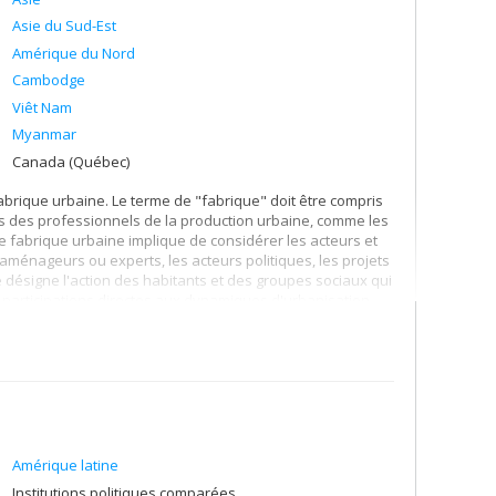
Asie du Sud-Est
Amérique du Nord
Cambodge
Viêt Nam
Myanmar
Canada (Québec)
rique urbaine. Le terme de "fabrique" doit être compris
ques des professionnels de la production urbaine, comme les
de fabrique urbaine implique de considérer les acteurs et
aménageurs ou experts, les acteurs politiques, les projets
e désigne l'action des habitants et des groupes sociaux qui
s participations directes aux dynamiques d'urbanisation
ions des espaces et des projets urbains produits.
et de mieux comprendre les logiques d'exclusion et de
ir, des effets des cadres urbanistiques et légaux, ou
tache à identifier et à comprendre les inégalités d'accès
lités socio-spatiales. Mes recherches s'inscrivent ainsi à
rbaines, de la géographie sociale et de l'économie
Amérique latine
 Global. Mes terrains de recherche actuels se situent
Institutions politiques comparées