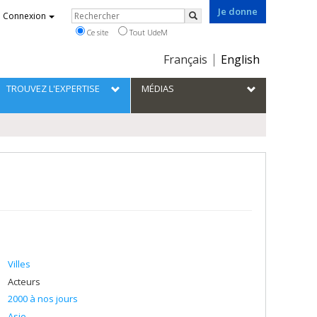
Je donne
Rechercher
Connexion
Rechercher
Ce site
Tout UdeM
Choix
Français
English
de
la
TROUVEZ L'EXPERTISE
MÉDIAS
langue
Villes
Acteurs
2000 à nos jours
Asie