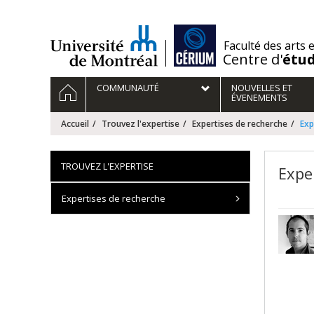
Passer
au
contenu
/
Faculté des arts 
Centre d'
étu
Navigation
ACCUEIL
COMMUNAUTÉ
NOUVELLES ET
principale
ÉVENEMENTS
Accueil
Trouvez l'expertise
Expertises de recherche
Exp
TROUVEZ L'EXPERTISE
Expe
Expertises de recherche