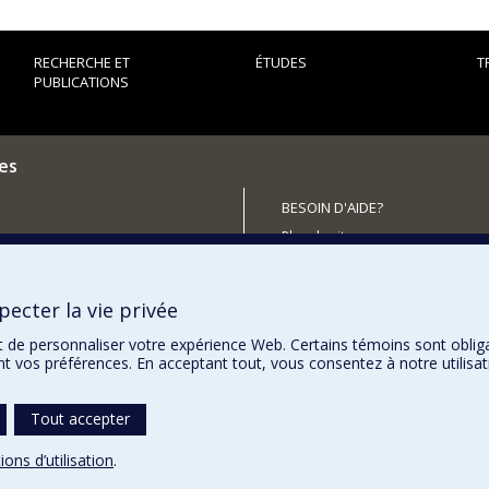
Projets en cours
"L'économie politique et sociale du développement local - structu
RECHERCHE ET
ÉTUDES
T
PUBLICATIONS
"Les transferts monétaires conditionnels"
es
BESOIN D'AIDE?
Plan du site
outenir le CÉRIUM?
Signaler une erreur
Accessibilité
ecter la vie privée
t de personnaliser votre expérience Web. Certains témoins sont oblig
ent vos préférences. En acceptant tout, vous consentez à notre utili
Tout accepter
ions d’utilisation
.
témoins