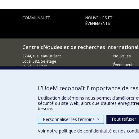
COMMUNAUTÉ
NOUVELLES ET
ÉVENEMENTS
Centre d'études et de recherches international
3744, rue Jean-Brillant
Nouvelles
Local 592, 5e étage
Événements
Montréal (QC)
H3T 1P1
Comment s
Nous appeler : (514) 343-7536
L’UdeM reconnaît l’importance de resp
Contacter un membre de notre équipe
L’utilisation de témoins nous permet d’améliorer e
Courriel général
sécurité du site Web, alors que d’autres enregistr
besoins.
Tout refuser
Personnaliser les témoins
>
Voir notre
politique de confidentialité
et nos
condit
Confidentialité
Conditions d’utilisation
Paramètres des 