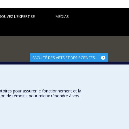
res et acteurs"
ROUVEZ L'EXPERTISE
MÉDIAS
FACULTÉ DES ARTS ET DES SCIENCES
Nos départements et écoles
Nos centres d'études
Nos programmes et cours
atoires pour assurer le fonctionnement et la
sation de témoins pour mieux répondre à vos
Université de