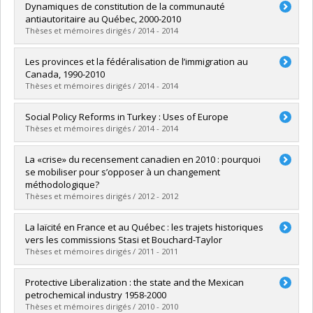
Diplômé(e) :
Lachance, Anne
Dynamiques de constitution de la communauté
Cycle :
Maîtrise
antiautoritaire au Québec, 2000-2010
Diplôme obtenu :
M. Sc.
Thèses et mémoires dirigés / 2014 - 2014
Lien vers le document dans Papyrus
Diplômé(e) :
Sarrasin, Rachel
Les provinces et la fédéralisation de l’immigration au
Cycle :
Doctorat
Canada, 1990-2010
Diplôme obtenu :
Ph. D.
Thèses et mémoires dirigés / 2014 - 2014
Lien vers le document dans Papyrus
Diplômé(e) :
Paquet, Mireille
Social Policy Reforms in Turkey : Uses of Europe
Cycle :
Doctorat
Thèses et mémoires dirigés / 2014 - 2014
Diplôme obtenu :
Ph. D.
Lien vers le document dans Papyrus
Diplômé(e) :
Duyulmus, Cem Utku
La «crise» du recensement canadien en 2010 : pourquoi
Cycle :
Doctorat
se mobiliser pour s’opposer à un changement
Diplôme obtenu :
Ph. D.
méthodologique?
Lien vers le document dans Papyrus
Thèses et mémoires dirigés / 2012 - 2012
Diplômé(e) :
Major, Marie-Claire
La laïcité en France et au Québec : les trajets historiques
Cycle :
Maîtrise
vers les commissions Stasi et Bouchard-Taylor
Diplôme obtenu :
M. Sc.
Thèses et mémoires dirigés / 2011 - 2011
Lien vers le document dans Papyrus
Diplômé(e) :
Legault, Guillaume
Protective Liberalization : the state and the Mexican
Cycle :
Maîtrise
petrochemical industry 1958-2000
Diplôme obtenu :
M. Sc.
Thèses et mémoires dirigés / 2010 - 2010