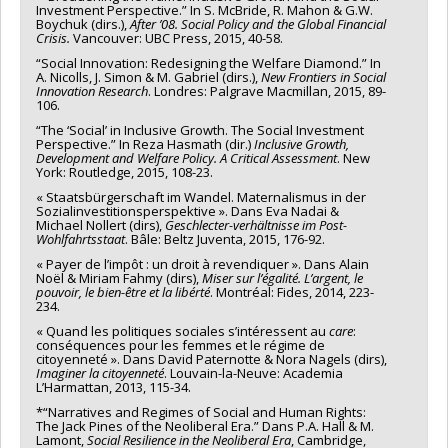
Investment Perspective.” In S. McBride, R. Mahon & G.W.
Boychuk (dirs.),
After ’08. Social Policy and the Global Financial
Crisis.
Vancouver: UBC Press, 2015, 40-58.
“Social Innovation: Redesigning the Welfare Diamond.” In
A. Nicolls, J. Simon & M. Gabriel (dirs.),
New Frontiers in Social
Innovation Research
. Londres: Palgrave Macmillan, 2015, 89-
106.
“The ‘Social’ in Inclusive Growth. The Social Investment
Perspective.” In Reza Hasmath (dir.)
Inclusive Growth,
Development and Welfare Policy. A Critical Assessment
. New
York: Routledge, 2015, 108-23.
« Staatsbürgerschaft im Wandel. Maternalismus in der
Sozialinvestitionsperspektive ». Dans Eva Nadai &
Michael Nollert (dirs),
Geschlecter-verhältnisse im Post-
Wohlfahrtsstaat
. Bâle: Beltz Juventa, 2015, 176-92.
« Payer de l’impôt : un droit à revendiquer ». Dans Alain
Noël & Miriam Fahmy (dirs),
Miser sur l’égalité. L’argent, le
pouvoir, le bien-être et la libérté
. Montréal: Fides, 2014, 223-
234.
« Quand les politiques sociales s’intéressent au
care
:
conséquences pour les femmes et le régime de
citoyenneté ». Dans David Paternotte & Nora Nagels (dirs),
Imaginer la citoyenneté
. Louvain-la-Neuve: Academia
L’Harmattan, 2013, 115-34.
*“Narratives and Regimes of Social and Human Rights:
The Jack Pines of the Neoliberal Era.” Dans P.A. Hall & M.
Lamont,
Social Resilience in the Neoliberal Era
, Cambridge,