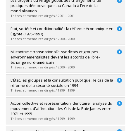
Les citoyens du village global, des changements de
Cycle :
Maîtrise
pratiques démocratiques au Canada à l'ère de la
Diplôme obtenu :
M. Sc.
mondialisation
Lien vers le document dans Papyrus
Thèses et mémoires dirigés / 2001 - 2001
Diplômé(e) :
Desrosiers, Éric
État, société et conditionnalité : la réforme économique en
Cycle :
Doctorat
Égypte (1975-1997)
Diplôme obtenu :
Ph. D.
Thèses et mémoires dirigés / 2000 - 2000
Lien vers le document dans Papyrus
Diplômé(e) :
Alameddine, Mohamad A.
Militantisme transnational? : syndicats et groupes
Cycle :
Doctorat
environnementalistes devant les accords de libre-
Diplôme obtenu :
Ph. D.
échange nord-américain
Lien vers le document dans Papyrus
Thèses et mémoires dirigés / 2000 - 2000
Diplômé(e) :
Larose, Chalmers
L'État, les groupes et la consultation publique : le cas de la
Cycle :
Doctorat
réforme de la sécurité sociale en 1994
Diplôme obtenu :
Ph. D.
Thèses et mémoires dirigés / 1999 - 1999
Lien vers le document dans Papyrus
Diplômé(e) :
Laforest, Rachel
Action collective et représentation identitaire : analyse du
Cycle :
Maîtrise
mouvement d'affirmation des Cris de la Baie James entre
Diplôme obtenu :
M. Sc.
1971 et 1995
Lien vers le document dans Papyrus
Thèses et mémoires dirigés / 1999 - 1999