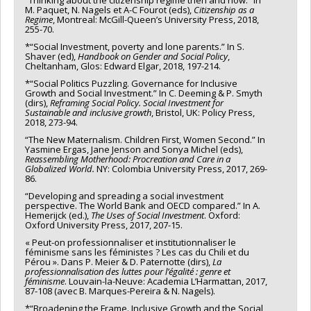
M. Paquet, N. Nagels et A-C Fourot (eds),
Citizenship as a
Regime
, Montreal: McGill-Queen’s University Press, 2018,
255-70.
*“Social Investment, poverty and lone parents.” In S.
Shaver (ed),
Handbook on Gender and Social Policy
,
Cheltanham, Glos: Edward Elgar, 2018, 197-214.
*“Social Politics Puzzling. Governance for Inclusive
Growth and Social Investment.” In C. Deeming & P. Smyth
(dirs),
Reframing Social Policy. Social Investment for
Sustainable and inclusive growth
, Bristol, UK: Policy Press,
2018, 273-94.
“The New Maternalism. Children First, Women Second.” In
Yasmine Ergas, Jane Jenson and Sonya Michel (eds),
Reassembling Motherhood: Procreation and Care in a
Globalized World.
NY: Colombia University Press, 2017, 269-
86.
“Developing and spreading a social investment
perspective. The World Bank and OECD compared.” In A.
Hemerijck (ed.),
The Uses of Social Investment
. Oxford:
Oxford University Press, 2017, 207-15.
« Peut-on professionnaliser et institutionnaliser le
féminisme sans les féministes ? Les cas du Chili et du
Pérou ». Dans P. Meier & D. Paternotte (dirs),
La
professionnalisation des luttes pour l’égalité : genre et
féminisme
. Louvain-la-Neuve: Academia L’Harmattan, 2017,
87-108 (avec B. Marques-Pereira & N. Nagels).
*“Broadening the Frame. Inclusive Growth and the Social