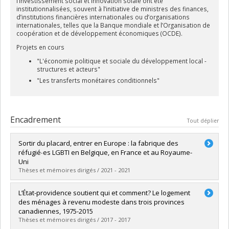
l’investissement social et innovation soiale ont été
institutionnalisées, souvent à l’initiative de ministres des finances,
d’institutions financières internationales ou d’organisations
internationales, telles que la Banque mondiale et l’Organisation de
coopération et de développement économiques (OCDE).
Projets en cours
"L'économie politique et sociale du développement local -
structures et acteurs"
"Les transferts monétaires conditionnels"
Encadrement
Tout déplier
Sortir du placard, entrer en Europe : la fabrique des
réfugié∙es LGBTI en Belgique, en France et au Royaume-
Uni
Thèses et mémoires dirigés / 2021 - 2021
Diplômé(e) :
Hamila, Ahmed
L’État-providence soutient qui et comment? Le logement
Cycle :
Doctorat
des ménages à revenu modeste dans trois provinces
Diplôme obtenu :
Ph. D.
canadiennes, 1975-2015
Lien vers le document dans Papyrus
Thèses et mémoires dirigés / 2017 - 2017