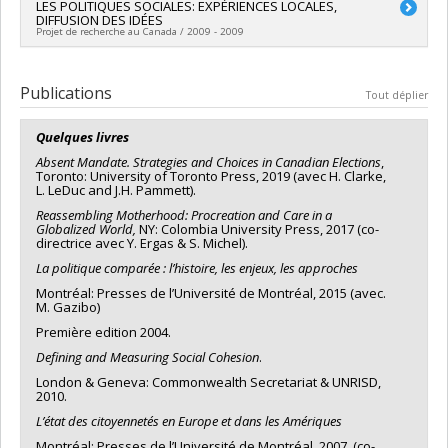
Chercheur principal :
LES POLITIQUES SOCIALES: EXPÉRIENCES LOCALES,
Jane Jenson
Co-chercheurs :
Jane Jenson
DIFFUSION DES IDÉES
Sources de financement :
CRSH/Conseil de recherches en
Projet de recherche au Canada / 2009 - 2009
sciences humaines du Canada
Programmes de subvention :
Chercheur principal :
Jane Jenson
Publications
Tout déplier
Quelques livres
Absent Mandate. Strategies and Choices in Canadian Elections
,
Toronto: University of Toronto Press, 2019 (avec H. Clarke,
L. LeDuc and J.H. Pammett).
Reassembling Motherhood: Procreation and Care in a
Globalized World,
NY: Colombia University Press, 2017 (co-
directrice avec Y. Ergas & S. Michel).
La politique comparée : l’histoire, les enjeux, les approches
Montréal: Presses de l’Université de Montréal, 2015 (avec.
M. Gazibo)
Première edition 2004.
Defining and Measuring Social Cohesion
.
London & Geneva: Commonwealth Secretariat & UNRISD,
2010.
L’état des citoyennetés en Europe et dans les Amériques
Montréal: Presses de l’Université de Montréal, 2007, (co-