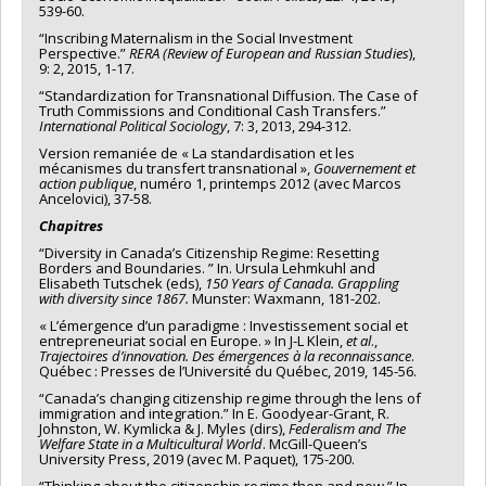
539-60.
“Inscribing Maternalism in the Social Investment
Perspective.”
RERA (Review of European and Russian Studies
),
9: 2, 2015, 1-17.
“Standardization for Transnational Diffusion. The Case of
Truth Commissions and Conditional Cash Transfers.”
International Political Sociology
, 7: 3, 2013, 294-312.
Version remaniée de « La standardisation et les
mécanismes du transfert transnational »,
Gouvernement et
action publique
, numéro 1, printemps 2012 (avec Marcos
Ancelovici), 37-58.
Chapitres
“Diversity in Canada’s Citizenship Regime: Resetting
Borders and Boundaries. ” In. Ursula Lehmkuhl and
Elisabeth Tutschek (eds),
150 Years of Canada.
Grappling
with diversity since 1867.
Munster: Waxmann, 181-202.
« L’émergence d’un paradigme : Investissement social et
entrepreneuriat social en Europe. » In J-L Klein,
et al
.,
Trajectoires d’innovation. Des émergences à la reconnaissance
.
Québec : Presses de l’Université du Québec, 2019, 145-56.
“Canada’s changing citizenship regime through the lens of
immigration and integration.” In E. Goodyear-Grant, R.
Johnston, W. Kymlicka & J. Myles (dirs),
Federalism and The
Welfare State in a Multicultural World
. McGill-Queen’s
University Press, 2019 (avec M. Paquet), 175-200.
“Thinking about the citizenship regime then and now.” In