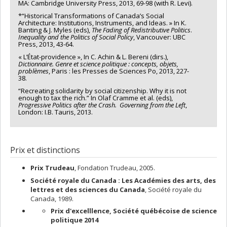
MA: Cambridge University Press, 2013, 69-98 (with R. Levi).
*“Historical Transformations of Canada’s Social
Architecture: Institutions, Instruments, and Ideas. » In K.
Banting & J. Myles (eds),
The Fading of Redistributive Politics
.
Inequality and the Politics of Social Policy
, Vancouver: UBC
Press, 2013, 43-64.
« L’État-providence », In C. Achin & L. Bereni (dirs.),
Dictionnaire. Genre et science politique : concepts, objets,
problèmes
, Paris : les Presses de Sciences Po, 2013, 227-
38.
“Recreating solidarity by social citizenship. Why it is not
enough to tax the rich.” In Olaf Cramme et al. (eds),
Progressive Politics after the Crash. Governing from the Left
,
London: I.B. Tauris, 2013.
Prix et distinctions
Prix Trudeau
, Fondation Trudeau, 2005.
Société royale du Canada : Les Académies des arts, des
lettres et des sciences du Canada
, Société royale du
Canada, 1989.
Prix d'excelllence, Société québécoise de science
politique 2014