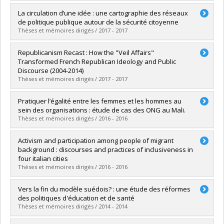
Diplômé(e) :
Bendaoud, Maroine
La circulation d’une idée : une cartographie des réseaux
Cycle :
Doctorat
de politique publique autour de la sécurité citoyenne
Diplôme obtenu :
Ph. D.
Thèses et mémoires dirigés / 2017 - 2017
Lien vers le document dans Papyrus
Diplômé(e) :
Lazreg, Nordin
Republicanism Recast : How the "Veil Affairs"
Cycle :
Doctorat
Transformed French Republican Ideology and Public
Diplôme obtenu :
Ph. D.
Discourse (2004-2014)
Lien vers le document dans Papyrus
Thèses et mémoires dirigés / 2017 - 2017
Diplômé(e) :
Vuoristo, Kaisa
Pratiquer l’égalité entre les femmes et les hommes au
Cycle :
Doctorat
sein des organisations : étude de cas des ONG au Mali.
Diplôme obtenu :
Ph. D.
Thèses et mémoires dirigés / 2016 - 2016
Lien vers le document dans Papyrus
Diplômé(e) :
Paré, Christine
Activism and participation among people of migrant
Cycle :
Doctorat
background : discourses and practices of inclusiveness in
Diplôme obtenu :
Ph. D.
four italian cities
Lien vers le document dans Papyrus
Thèses et mémoires dirigés / 2016 - 2016
Diplômé(e) :
Cappiali, Maria Teresa
Vers la fin du modèle suédois? : une étude des réformes
Cycle :
Doctorat
des politiques d'éducation et de santé
Diplôme obtenu :
Ph. D.
Thèses et mémoires dirigés / 2014 - 2014
Lien vers le document dans Papyrus