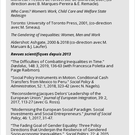
direction avec B. Marques-Pereira & É. Remacle).
Who Cares? Women‘s Work, Child Care and Welfare State
Redesign
Toronto: University of Toronto Press, 2001, (co-direction
avec M. Sineau).
The Gendering of Inequalities: Women, Men and Work
Aldershot: Ashgate, 2000 & 2018 (co-direction avec M.
Maruani & J. Laufer).
Revues scientifiques depuis 2013
“The Difficulties of Combatting Inequalities in Time.”
Dædalus
, 148: 3, 2019, 136-63 (with Francesca Poletta and
Paige Raibmon).
“Social Policy Instruments in Motion. Conditional Cash
Transfers from Mexico to Peru.”
Social Policy &
Administration
, 52 :1, 2018, 323-42 (avec N. Nagels).
“Reconsidering Jacques Delors’ Leadership of the
European Union.”
Journal of European Integration
, 39: 2,
2017, 113-27 (avec G. Ross).
“Modernising the European Social Paradigm. Social
Investments and Social Entrepreneurs.”
Journal of Social
Policy
, 46: 1, 2017, 31-47.
“The Fading Goal of Gender Equality: Three Policy
Directions that Underpin the Resilience of Gendered
Socio-economic Inequalities.”
Social Politics,
22: 4, 2015,