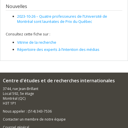
Nouvelles
2023-10-26 –
Quatre professeures de l’Université de
Montréal sont lauréates de Prix du Québec
Consultez cette fiche sur :
Vitrine de la recherche
Répertoire des experts à l’intention des médias
Centre d'études et de recherches internationales
3744, rue Jean-Brillant
Local 592, 5e étage
Montréal (QC)
H3T 1P1
Nous appeler : (514) 343-7536
Contacter un membre de notre équipe
Courriel général