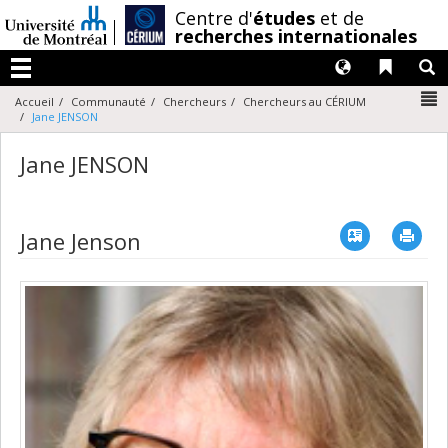
Passer
/
Centre d'
études
et de
au
recherches internationales
contenu
Langues
Liens 
R
Menu
N
Accueil
Communauté
Chercheurs
Chercheurs au CÉRIUM
Jane JENSON
Jane JENSON
Vcard
Imp
Jane Jenson