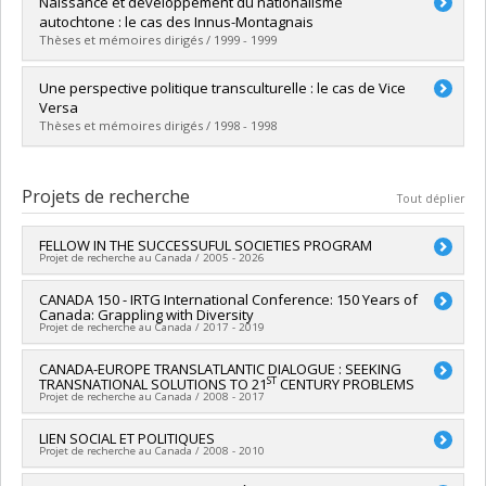
Diplômé(e) :
Papillon, Martin
Naissance et développement du nationalisme
Cycle :
Maîtrise
autochtone : le cas des Innus-Montagnais
Diplôme obtenu :
M. Sc.
Thèses et mémoires dirigés / 1999 - 1999
Lien vers le document dans Papyrus
Diplômé(e) :
Ouellette, Mathieu
Une perspective politique transculturelle : le cas de Vice
Cycle :
Maîtrise
Versa
Diplôme obtenu :
M. Sc.
Thèses et mémoires dirigés / 1998 - 1998
Lien vers le document dans Papyrus
Diplômé(e) :
Pardo Pardo, Maria Fabiola
Cycle :
Maîtrise
Projets de recherche
Tout déplier
Diplôme obtenu :
M. Sc.
Lien vers le document dans Papyrus
FELLOW IN THE SUCCESSUFUL SOCIETIES PROGRAM
Projet de recherche au Canada / 2005 - 2026
Chercheur principal :
CANADA 150 - IRTG International Conference: 150 Years of
Jane Jenson
Canada: Grappling with Diversity
Sources de financement :
ICRA/Institut canadien des
Projet de recherche au Canada / 2017 - 2019
recherches avancées
Programmes de subvention :
Chercheur principal :
CANADA-EUROPE TRANSLATLANTIC DIALOGUE : SEEKING
Laurence McFalls
ST
TRANSNATIONAL SOLUTIONS TO 21
CENTURY PROBLEMS
Co-chercheurs :
Jane Jenson
,
Gilles Dupuis
,
Ursula Lehmkuhl
Projet de recherche au Canada / 2008 - 2017
Sources de financement :
CRSH/Conseil de recherches en
sciences humaines du Canada
Chercheur principal :
LIEN SOCIAL ET POLITIQUES
Armand De Mestral
,
Joan Debardeleben
Programmes de subvention :
PV152160-Subvention
Projet de recherche au Canada / 2008 - 2010
,
Oliver Schmidtke
,
James Meadowcroft
,
David Long
,
Jeffrey
Connexion
Kopstein
,
Kurt Hubner
,
Amy Verdun