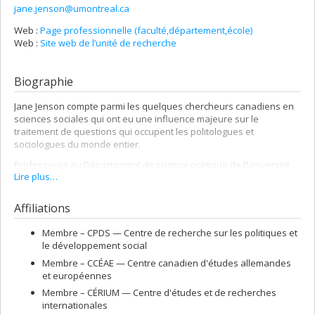
jane.jenson@umontreal.ca
Web :
Page professionnelle (faculté,département,école)
Web :
Site web de l’unité de recherche
Biographie
Jane Jenson compte parmi les quelques chercheurs canadiens en
sciences sociales qui ont eu une influence majeure sur le
traitement de questions qui occupent les politologues et
sociologues du monde entier.
Professeure au Département de science politique de l’Université
Lire plus…
de Montréal depuis 1993, après avoir enseigné à l’Université
me
Carleton dès le début des années 70, M
Jenson a orienté ses
recherches vers les enjeux de représentation et l’économie
Affiliations
politique.
Membre –
CPDS — Centre de recherche sur les politiques et
Son concept de «régime de citoyenneté» a été utilisé par nombre
le développement social
de chercheurs réputés pour comprendre l’effet des changements
économiques sur les politiques publiques et surtout sur les
Membre –
CCÉAE — Centre canadien d'études allemandes
rapports entre les citoyens et l’État. Ses analyses ont été publiées
et européennes
dans des revues prestigieuses et font figure de références
Membre –
CÉRIUM — Centre d'études et de recherches
incontournables en matière de politiques sociales, un domaine où
internationales
elle a été très active, notamment en participant aux activités de