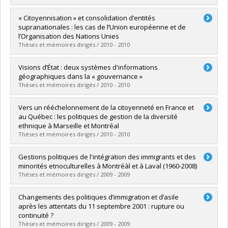
Lien vers le document dans Papyrus
Diplômé(e) :
Vila Freyer, Ana Beatriz
« Citoyennisation » et consolidation d’entités
Cycle :
Doctorat
supranationales : les cas de l’Union européenne et de
Diplôme obtenu :
Ph. D.
l’Organisation des Nations Unies
Lien vers le document dans Papyrus
Thèses et mémoires dirigés / 2010 - 2010
Diplômé(e) :
Auvachez, Elise
Visions d’État : deux systèmes d'informations
Cycle :
Doctorat
géographiques dans la « gouvernance »
Diplôme obtenu :
Ph. D.
Thèses et mémoires dirigés / 2010 - 2010
Lien vers le document dans Papyrus
Diplômé(e) :
Sibille, Bastien
Vers un rééchelonnement de la citoyenneté en France et
Cycle :
Doctorat
au Québec : les politiques de gestion de la diversité
Diplôme obtenu :
Ph. D.
ethnique à Marseille et Montréal
Lien vers le document dans Papyrus
Thèses et mémoires dirigés / 2010 - 2010
Diplômé(e) :
Gulian, Thomas
Gestions politiques de l'intégration des immigrants et des
Cycle :
Doctorat
minorités etnoculturelles à Montréàl et à Laval (1960-2008)
Diplôme obtenu :
Ph. D.
Thèses et mémoires dirigés / 2009 - 2009
Lien vers le document dans Papyrus
Diplômé(e) :
Fourot, Aude-Claire
Changements des politiques d’immigration et d’asile
Cycle :
Doctorat
après les attentats du 11 septembre 2001 : rupture ou
Diplôme obtenu :
Ph. D.
continuité ?
Lien vers le document dans Papyrus
Thèses et mémoires dirigés / 2009 - 2009