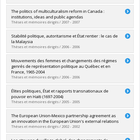
Diplômé(e) :
Ali, Karine
The politics of multiculturalism reform in Canada :
Cycle :
Maîtrise
institutions, ideas and public agendas
Diplôme obtenu :
M. Sc.
Thèses et mémoires dirigés / 2007 - 2007
Lien vers le document dans Papyrus
Diplômé(e) :
Prosperi, Paolo
Stabilité politique, autoritarisme et État rentier : le cas de
Cycle :
Doctorat
la Malaysia
Diplôme obtenu :
Ph. D.
Thèses et mémoires dirigés / 2006 - 2006
Lien vers le document dans Papyrus
Diplômé(e) :
Beaulieu, Isabelle
Mouvements des femmes et changements des régimes
Cycle :
Doctorat
genrés de représentation politique au Québec et en
Diplôme obtenu :
Ph. D.
France, 1965-2004
Lien vers le document dans Papyrus
Thèses et mémoires dirigés / 2006 - 2006
Diplômé(e) :
Giraud, Isabelle
Élites politiques, État et rapports transnationaux de
Cycle :
Doctorat
pouvoir en Haïti (1697-2004)
Diplôme obtenu :
Ph. D.
Thèses et mémoires dirigés / 2005 - 2005
Lien vers le document dans Papyrus
Diplômé(e) :
Étienne, Sauveur Pierre
The European Union-Mexico partnership agreement as
Cycle :
Doctorat
an innovation in the European Union's external relations
Diplôme obtenu :
Ph. D.
Thèses et mémoires dirigés / 2002 - 2002
Lien vers le document dans Papyrus
Diplômé(e) :
Ponce Morales, Nadia Karina