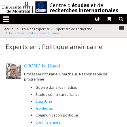
Passer
/
Centre d'
études
et de
au
recherches internationales
contenu
Langues
Liens 
R
Menu
N
Accueil
Trouvez l'expertise
Expertises de recherche
Experts en : Politique américaine
Experts en : Politique américaine
GRONDIN, David
Professeur titulaire, Chercheur, Responsable de
programme
Guerre dans les médias
Études sur la surveillance
États-Unis
Frontières
Communication politique
Conflits armés