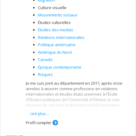
Migration
Culture visuelle
Mouvements sociaux
Études culturelles
Études des medias
Relations internationales
Politique américaine
Amérique du Nord
Canada
Époque contemporaine
Risques
Je me suis joint au département en 2017, après onze
années à œuvrer comme professeur en relations
internationales et études états-uniennes à l'École
d'Études politiques de l'Université d'Ottawa. Je suis
heureux de voir mes inclinations interdisciplinaires
trouver un nouveau terrain via la communication et les
Lire plus…
études médiatiques et d’avoir pu amorcer un nouveau
chapitre en enseignant la communication internationale,
Profil complet
la communication politique et médiatique et la culture
populaire, avec un accent sur la guerre, les