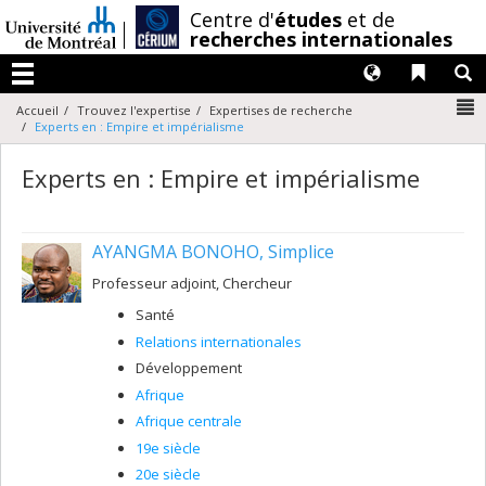
Passer
/
Centre d'
études
et de
au
recherches internationales
contenu
Langues
Liens 
R
Menu
N
Accueil
Trouvez l'expertise
Expertises de recherche
Experts en : Empire et impérialisme
Experts en : Empire et impérialisme
AYANGMA BONOHO, Simplice
Professeur adjoint, Chercheur
Santé
Relations internationales
Développement
Afrique
Afrique centrale
19e siècle
20e siècle