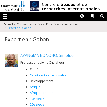
Passer
/
Centre d'
études
et de
au
recherches internationales
contenu
Langues
Liens 
R
Menu
N
Accueil
Trouvez l'expertise
Expertises de recherche
Expert en : Gabon
Expert en : Gabon
AYANGMA BONOHO, Simplice
Professeur adjoint, Chercheur
Santé
Relations internationales
Développement
Afrique
Afrique centrale
19e siècle
20e siècle