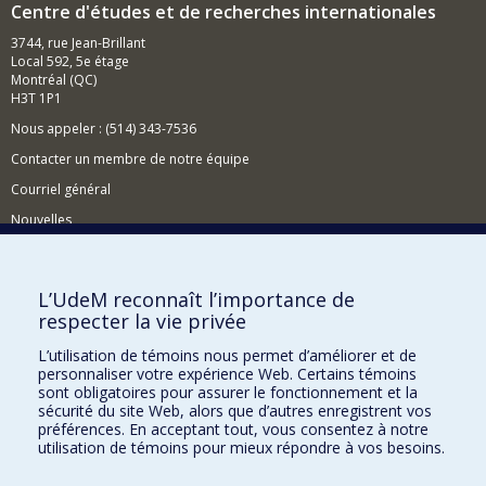
Centre d'études et de recherches internationales
3744, rue Jean-Brillant
Local 592, 5e étage
Montréal (QC)
H3T 1P1
Nous appeler : (514) 343-7536
Contacter un membre de notre équipe
Courriel général
Nouvelles
Événements
Comment soutenir le CÉRIUM?
L’UdeM reconnaît l’importance de
respecter la vie privée
BESOIN D'AIDE?
L’utilisation de témoins nous permet d’améliorer et de
Plan du site
personnaliser votre expérience Web. Certains témoins
Signaler une erreur
sont obligatoires pour assurer le fonctionnement et la
sécurité du site Web, alors que d’autres enregistrent vos
Accessibilité
préférences. En acceptant tout, vous consentez à notre
utilisation de témoins pour mieux répondre à vos besoins.
FACULTÉ DES ARTS ET DES SCIENCES