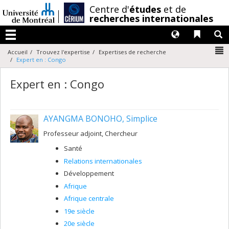
Passer
/
Centre d'
études
et de
au
recherches internationales
contenu
Langues
Liens 
R
Menu
N
Accueil
Trouvez l'expertise
Expertises de recherche
Expert en : Congo
Expert en : Congo
AYANGMA BONOHO, Simplice
Professeur adjoint, Chercheur
Santé
Relations internationales
Développement
Afrique
Afrique centrale
19e siècle
20e siècle