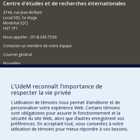
Centre d'études et de recherches internationales
3744, rue Jean-Brillant
Local 592, 5e étage
Montréal (QC)
H3T 1P1
Nous appeler : (514) 343-7536
Contacter un membre de notre équipe
Courriel général
Nouvelles
Événements
Comment soutenir le CÉRIUM?
L’UdeM reconnaît l’importance de
respecter la vie privée
BESOIN D'AIDE?
L’utilisation de témoins nous permet d’améliorer et de
Plan du site
personnaliser votre expérience Web. Certains témoins
Signaler une erreur
sont obligatoires pour assurer le fonctionnement et la
sécurité du site Web, alors que d’autres enregistrent vos
Accessibilité
préférences. En acceptant tout, vous consentez à notre
utilisation de témoins pour mieux répondre à vos besoins.
FACULTÉ DES ARTS ET DES SCIENCES