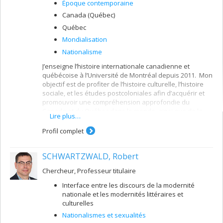
Époque contemporaine
Canada (Québec)
Québec
Mondialisation
Nationalisme
J’enseigne l’histoire internationale canadienne et
québécoise à l’Université de Montréal depuis 2011. Mon
objectif est de profiter de l’histoire culturelle, l’histoire
sociale, et les études postcoloniales afin d’acquérir et
promouvoir une compréhension approfondie du
Canada et du Québec dans le monde, ainsi que de la
Lire plus…
manière dont leurs activités internationales
(gouvernementales et non gouvernementales) ont
Profil complet
façonné et ont été façonnées par les expériences
vécues par les populations qui habitent dans la moitié
SCHWARTZWALD, Robert
septentrionale de l’Amérique du Nord. J’emploie l’histoire
internationale pour mieux comprendre le Canada et le
Chercheur, Professeur titulaire
Québec comme des structures de gouvernance, tout en
les situant ainsi que leurs populations dans les
Interface entre les discours de la modernité
courants transnationaux et mondiaux.
nationale et les modernités littéraires et
culturelles
Mon premier livre,
With Friends Like These : Entangled
Nationalisms and the Canada-Québec-France Triangle, 1944-
Nationalismes et sexualités