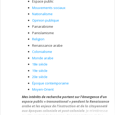
les processus de la construction des nations et porte
Espace public
principalement sur les politiques historiques dans les
Mouvements sociaux
sociétés post-conflits armés et les de fato États, soit le
Nationalisme
Chypre turque, l'Abkhazie (Géorgie) et la Transnistrie
(Moldova). Le troisième axe se penche sur les
Opinion publique
processus institutionnels et politiques de la construction
Panarabisme
de la confiance inter-ethnique dans les sociétés
Panislamisme
divisées. Avec Françoise Montambeault, nous étudions,
par exemple, les mécanismes de délibération propices
Religion
à la formation des identités politiques collectives.
Renaissance arabe
Colonialisme
Monde arabe
18e siècle
19e siècle
20e siècle
Époque contemporaine
Moyen-Orient
Mes intérêts de recherche portent sur l’émergence d’un
espace public « transnational » pendant la Renaissance
arabe et les enjeux de l’instruction et de la citoyenneté
aux époques coloniale et post-coloniale
. Je m’intéresse