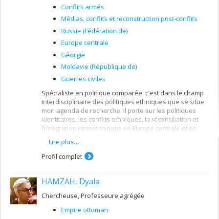
Conflits armés
Médias, conflits et reconstruction post-conflits
Russie (Fédération de)
Europe centrale
Géorgie
Moldavie (République de)
Guerres civiles
Spécialiste en politique comparée, c'est dans le champ
interdisciplinaire des politiques ethniques que se situe
mon agenda de recherche. Il porte sur les politiques
identitaires, les conflits ethniques, la réconciliation et
l’intégration interethniques en Europe centrale et en
espace postsoviétique.
Lire plus…
Je m’intéresse plus particulièrement aux
Profil complet
transformations identitaires comprises dans un cadre
relationnel des interactions entre opportunités
politiques, stratégies des élites et la réceptivité
HAMZAH, Dyala
sociétale. Mon agenda comprend trois axes de
recherche. Le premier explore les politiques de la
Chercheuse, Professeure agrégée
reconnaissance et les mouvements ethno-politiques
Empire ottoman
dans les pays post-communistes. Le deuxième étudie