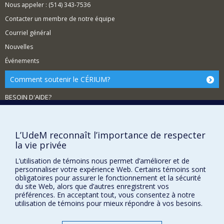
Nous appeler : (514) 343-7536
Contacter un membre de notre équipe
Courriel général
Nouvelles
Événements
Comment soutenir le CÉRIUM?
BESOIN D'AIDE?
Plan du site
Signaler une erreur
L’UdeM reconnaît l’importance de respecter
Accessibilité
la vie privée
FACULTÉ DES ARTS ET DES SCIENCES
L’utilisation de témoins nous permet d’améliorer et de
personnaliser votre expérience Web. Certains témoins sont
Nos départements et écoles
obligatoires pour assurer le fonctionnement et la sécurité
du site Web, alors que d’autres enregistrent vos
Nos centres d'études
préférences. En acceptant tout, vous consentez à notre
utilisation de témoins pour mieux répondre à vos besoins.
Nos programmes et cours