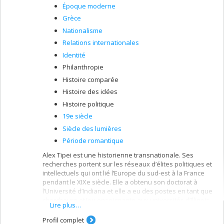
Époque moderne
Canada.
Grèce
Nationalisme
Relations internationales
Identité
Philanthropie
Histoire comparée
Histoire des idées
Histoire politique
19e siècle
Siècle des lumières
Période romantique
Alex Tipei est une historienne transnationale. Ses
recherches portent sur les réseaux d’élites politiques et
intellectuels qui ont lié l’Europe du sud-est à la France
pendant le XIXe siècle. Elle a obtenu son doctorat à
l’Université d’Indiana et elle a eu des postes en tant que
chercheure et/ou enseignante aux universités d’Illinois,
Lire plus…
Princeton, McGill et de Bucarest avant de commencer sa
position chez UdeM.
Profil complet