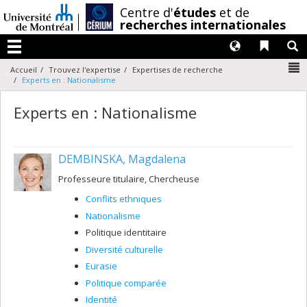
Passer
/
Centre d'
études
et de
au
recherches internationales
contenu
Langues
Liens 
R
Menu
N
Accueil
Trouvez l'expertise
Expertises de recherche
Experts en : Nationalisme
Experts en : Nationalisme
DEMBINSKA, Magdalena
Professeure titulaire, Chercheuse
Conflits ethniques
Nationalisme
Politique identitaire
Diversité culturelle
Eurasie
Politique comparée
Identité