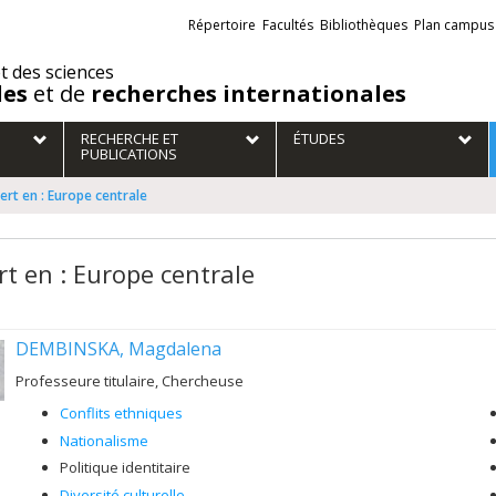
Liens
Répertoire
Facultés
Bibliothèques
Plan campus
externes
et des sciences
des
et de
recherches internationales
RECHERCHE ET
ÉTUDES
PUBLICATIONS
ert en : Europe centrale
rt en : Europe centrale
DEMBINSKA, Magdalena
Professeure titulaire, Chercheuse
Conflits ethniques
Nationalisme
Politique identitaire
Diversité culturelle