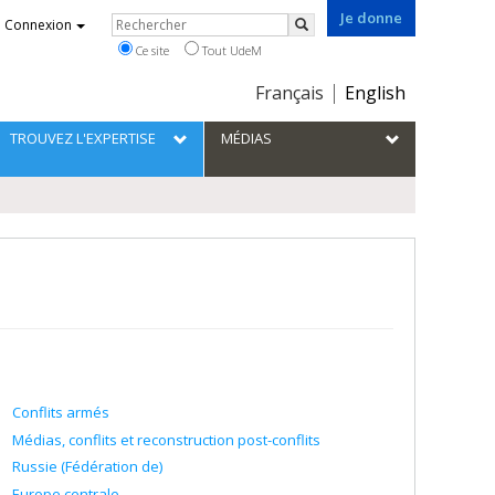
Je donne
Rechercher
Connexion
Rechercher
Ce site
Tout UdeM
Choix
Français
English
de
la
TROUVEZ L'EXPERTISE
MÉDIAS
langue
Conflits armés
Médias, conflits et reconstruction post-conflits
Russie (Fédération de)
Europe centrale