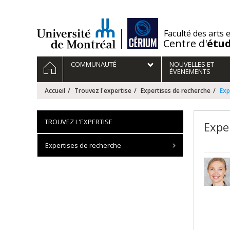
Passer
au
contenu
/
Faculté des arts 
Centre d'
étu
Navigation
ACCUEIL
COMMUNAUTÉ
NOUVELLES ET
principale
ÉVENEMENTS
Accueil
Trouvez l'expertise
Expertises de recherche
Exp
TROUVEZ L'EXPERTISE
Expe
Expertises de recherche