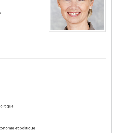
s
olitique
conomie et politique