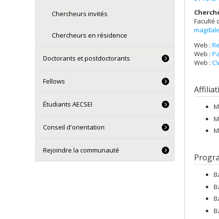
Cherch
Chercheurs invités
Faculté 
magdale
Chercheurs en résidence
Web :
R
Web :
Pa
Doctorants et postdoctorants
Web :
CV
Fellows
Affilia
Étudiants AECSEI
M
M
Conseil d'orientation
M
Rejoindre la communauté
Progr
B
B
B
B