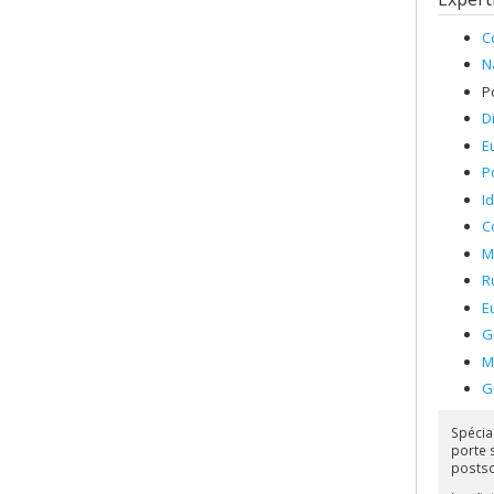
C
N
P
D
E
P
I
C
M
R
E
G
M
G
Spécia
porte s
postso