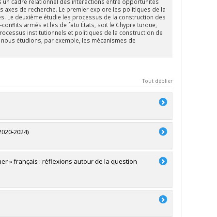
 un cadre relationnel des interactions entre opportunités
is axes de recherche. Le premier explore les politiques de la
. Le deuxième étudie les processus de la construction des
onflits armés et les de fato États, soit le Chypre turque,
rocessus institutionnels et politiques de la construction de
t, nous étudions, par exemple, les mécanismes de
Tout déplier
(2020-2024)
er » français : réflexions autour de la question