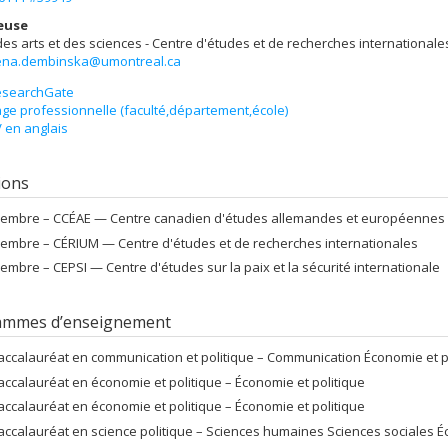
euse
des arts et des sciences - Centre d'études et de recherches internationale
na.dembinska@umontreal.ca
esearchGate
ge professionnelle (faculté,département,école)
 en anglais
tions
embre –
CCÉAE — Centre canadien d'études allemandes et européennes
embre –
CÉRIUM — Centre d'études et de recherches internationales
embre –
CEPSI — Centre d'études sur la paix et la sécurité internationale
ammes d’enseignement
accalauréat en communication et politique – Communication Économie et p
accalauréat en économie et politique – Économie et politique
accalauréat en économie et politique – Économie et politique
accalauréat en science politique – Sciences humaines Sciences sociales É