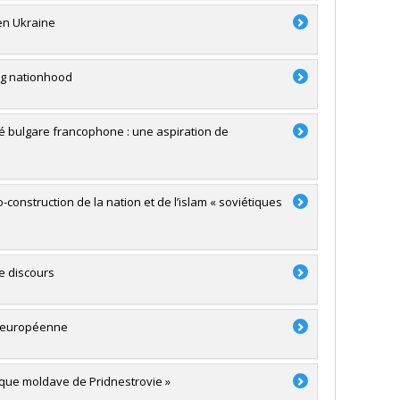
en Ukraine
ing nationhood
é bulgare francophone : une aspiration de
o-construction de la nation et de l’islam « soviétiques
e discours
té européenne
blique moldave de Pridnestrovie »