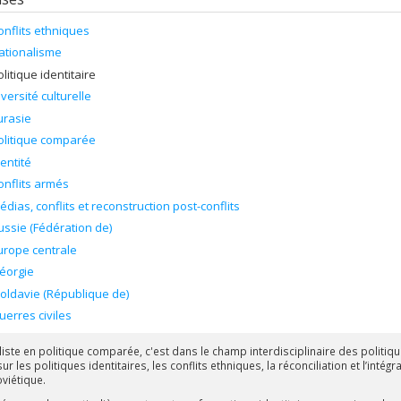
onflits ethniques
ationalisme
olitique identitaire
iversité culturelle
urasie
olitique comparée
dentité
onflits armés
édias, conflits et reconstruction post-conflits
ussie (Fédération de)
urope centrale
éorgie
oldavie (République de)
uerres civiles
liste en politique comparée, c'est dans le champ interdisciplinaire des politi
ur les politiques identitaires, les conflits ethniques, la réconciliation et l’int
viétique.