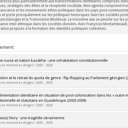
ntéresse plus particulièrement aux transformations identitaires comprises dans
ques, stratégies des élites et la réceptivité sociétale. Mon agenda comprend tro
aissance et les mouvements ethno-politiques dans les pays post-communistes
 et porte principalement sur les politiques historiques dans les sociétés post-c
zie (Géorgie) et la Transnistrie (Moldova). Le troisième axe se penche sur les p
fiance inter-ethnique dans les sociétés divisées. Avec Françoise Montambeaul
ation propices à la formation des identités politiques collectives.
rement
e russe et nation kazakhe : une cohabitation constitutionnelle
 et mémoires dirigés / 2025 - 2025
mé(e) :
Chardin, Léa
ption et le retrait du quota de genre : flip-flopping au Parlement géorgien 
 :
Maîtrise
 et mémoires dirigés / 2025 - 2025
ôme obtenu :
M. Sc.
vers le document dans Papyrus
mé(e) :
Massicotte, Dominik
lémentation identitaire en situation de post-colonisation dans les « outre-m
 :
Maîtrise
tutionnelle et statutaire en Guadeloupe (2003-2009)
ôme obtenu :
M. Sc.
 et mémoires dirigés / 2025 - 2025
vers le document dans Papyrus
mé(e) :
Martineau, Michelle Edwige Jeanne
s(s) Story : une tragédie ukrainienne
 :
Doctorat
 et mémoires dirigés / 2025 - 2025
ôme obtenu :
Ph. D.