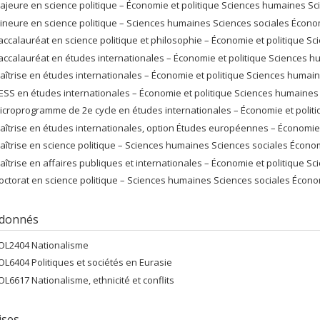
ajeure en science politique – Économie et politique Sciences humaines Sc
ineure en science politique – Sciences humaines Sciences sociales Économ
accalauréat en science politique et philosophie – Économie et politique Sc
accalauréat en études internationales – Économie et politique Sciences h
aîtrise en études internationales – Économie et politique Sciences humai
ESS en études internationales – Économie et politique Sciences humaines
icroprogramme de 2e cycle en études internationales – Économie et polit
aîtrise en études internationales, option Études européennes – Économie
aîtrise en science politique – Sciences humaines Sciences sociales Économ
aîtrise en affaires publiques et internationales – Économie et politique 
octorat en science politique – Sciences humaines Sciences sociales Économ
 donnés
OL2404 Nationalisme
OL6404 Politiques et sociétés en Eurasie
OL6617 Nationalisme, ethnicité et conflits
ises