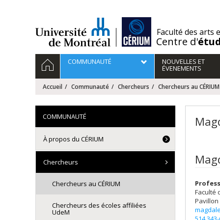
Passer
au
contenu
/
Faculté des arts 
Centre d'
étu
Navigation
ACCUEIL
COMMUNAUTÉ
NOUVELLES ET
principale
ÉVENEMENTS
Accueil
Communauté
Chercheurs
Chercheurs au CÉRIUM
COMMUNAUTÉ
Mag
À propos du CÉRIUM
Magd
Chercheurs
Profess
Chercheurs au CÉRIUM
Faculté 
Pavillon
Chercheurs des écoles affiliées
magdale
UdeM
514 343