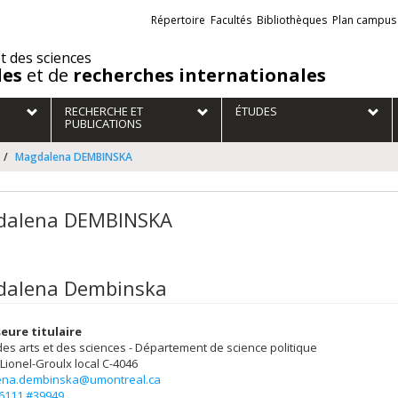
Liens
Répertoire
Facultés
Bibliothèques
Plan campus
externes
et des sciences
des
et de
recherches internationales
RECHERCHE ET
ÉTUDES
PUBLICATIONS
Magdalena DEMBINSKA
dalena DEMBINSKA
alena Dembinska
eure titulaire
des arts et des sciences - Département de science politique
 Lionel-Groulx
local C-4046
na.dembinska@umontreal.ca
-6111 #39949