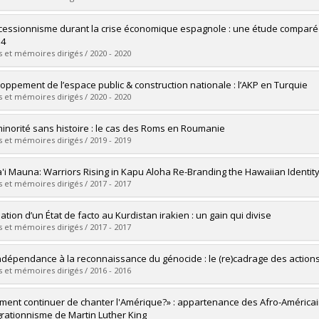
ôme obtenu :
Ph. D.
vers le document dans Papyrus
mé(e) :
Cloutier, Félix-Antoine
cessionnisme durant la crise économique espagnole : une étude comparée 
 :
Maîtrise
14
ôme obtenu :
M. Sc.
 et mémoires dirigés / 2020 - 2020
vers le document dans Papyrus
mé(e) :
Courcelles, Rémi
oppement de l’espace public & construction nationale : l’AKP en Turquie
 :
Maîtrise
 et mémoires dirigés / 2020 - 2020
ôme obtenu :
M. Sc.
vers le document dans Papyrus
mé(e) :
Bilodeau, Mélissa
inorité sans histoire : le cas des Roms en Roumanie
 :
Maîtrise
 et mémoires dirigés / 2019 - 2019
ôme obtenu :
M. Sc.
vers le document dans Papyrus
mé(e) :
Cotnareanu, Dana
a'i Mauna: Warriors Rising in Kapu Aloha Re-Branding the Hawaiian Identity
 :
Maîtrise
 et mémoires dirigés / 2017 - 2017
ôme obtenu :
M. Sc.
vers le document dans Papyrus
mé(e) :
Lirette, Mélodie
ation d’un État de facto au Kurdistan irakien : un gain qui divise
 :
Maîtrise
 et mémoires dirigés / 2017 - 2017
ôme obtenu :
M. Sc.
vers le document dans Papyrus
mé(e) :
Grondin, Maxime
indépendance à la reconnaissance du génocide : le (re)cadrage des actions
 :
Maîtrise
 et mémoires dirigés / 2016 - 2016
ôme obtenu :
M. Sc.
vers le document dans Papyrus
mé(e) :
Labelle, Alexie
ent continuer de chanter l'Amérique?» : appartenance des Afro-Américains
 :
Maîtrise
égrationnisme de Martin Luther King