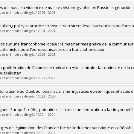
vers le document dans Papyrus
mé(e) :
Lapointe, Frédéric
s de masse à violence de masse : historiographie en Russie et génocide 
 :
Maîtrise
 et mémoires dirigés / 2024 - 2024
ôme obtenu :
M. Sc.
vers le document dans Papyrus
mé(e) :
Sviderska, Katerina
nalizing policy in practice : transnistrian street-level bureaucrats perform
 :
Maîtrise
 et mémoires dirigés / 2024 - 2024
ôme obtenu :
M. Sc.
vers le document dans Papyrus
mé(e) :
Morar, Stefan
ds sur une francophonie locale : réimaginer l’imaginaire de la communaut
 :
Doctorat
ophonistes pour l’européanisation et la francophonisation
ôme obtenu :
Ph. D.
 et mémoires dirigés / 2024 - 2024
vers le document dans Papyrus
mé(e) :
Crouton, Romain
-prolifération de l’islamisme radical en Asie centrale : la continuité de la c
 :
Maîtrise
Ouzbékistan
ôme obtenu :
M. Sc.
 et mémoires dirigés / 2023 - 2023
vers le document dans Papyrus
mé(e) :
Khametov, Timour
du racisme au Québec : post-racialisme, injustices épistémiques et actes d
 :
Maîtrise
 et mémoires dirigés / 2022 - 2022
ôme obtenu :
M. Sc.
vers le document dans Papyrus
mé(e) :
Taher, Saaz
gner l'Europe? : défis, potentiel et limites d'une éducation à la citoyenne
 :
Doctorat
 et mémoires dirigés / 2021 - 2021
ôme obtenu :
Ph. D.
vers le document dans Papyrus
mé(e) :
Heimpel, Daniela
égies de légitimation des États de facto : l’industrie touristique en « Répu
 :
Doctorat
 et mémoires dirigés / 2021 - 2021