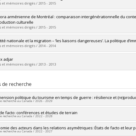
ôme obtenu :
M. Sc.
 et mémoires dirigés / 2015 - 2015
vers le document dans Papyrus
mé(e) :
Morin, Charles-Albert
ora arménienne de Montréal : comparaison intergénérationnelle du conte
 :
Maîtrise
oduction culturelle
ôme obtenu :
M. Sc.
 et mémoires dirigés / 2015 - 2015
vers le document dans Papyrus
mé(e) :
Taher, Saaz
tité nationale et la migration – ‘les liaisons dangereuses’. La politique d’
 :
Maîtrise
 et mémoires dirigés / 2014 - 2014
ôme obtenu :
M. Sc.
vers le document dans Papyrus
mé(e) :
Karnaszewska, Katarzyna
ix adjar
 :
Maîtrise
 et mémoires dirigés / 2013 - 2013
ôme obtenu :
M. Sc.
vers le document dans Papyrus
mé(e) :
Tremblay Dion, Isabel
 :
Maîtrise
s de recherche
ôme obtenu :
M. Sc.
vers le document dans Papyrus
mension politique du tourisme en temps de guerre : résilience et (re)product
de recherche au Canada / 2026 - 2029
heur principal :
 de facto: conférences et études de terrain
Magdalena Dembinska
de recherche au Canada / 2022 - 2028
es de financement :
CRSH/Conseil de recherches en sciences humaines 
ammes de subvention :
PV153480-Subventions de développement Savoir
heur principal :
omie des acteurs dans les relations asymétriques: États de facto et leur p
Dominique Leydet
de recherche au Canada / 2022 - 2027
ercheurs :
Magdalena Dembinska