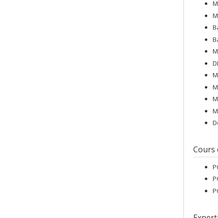
M
M
B
B
M
D
M
M
M
M
D
Cours
P
P
P
Expert