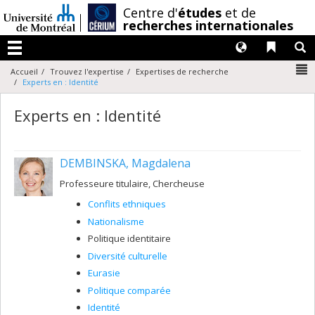
Passer
/
Centre d'
études
et de
au
recherches internationales
contenu
Langues
Liens 
R
Menu
N
Accueil
Trouvez l'expertise
Expertises de recherche
Experts en : Identité
Experts en : Identité
DEMBINSKA, Magdalena
Professeure titulaire, Chercheuse
Conflits ethniques
Nationalisme
Politique identitaire
Diversité culturelle
Eurasie
Politique comparée
Identité