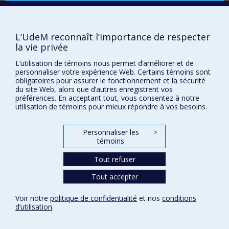
Comment soutenir le CÉRIUM?
BESOIN D'AIDE?
L’UdeM reconnaît l’importance de respecter
Plan du site
la vie privée
Signaler une erreur
L’utilisation de témoins nous permet d’améliorer et de
Accessibilité
personnaliser votre expérience Web. Certains témoins sont
obligatoires pour assurer le fonctionnement et la sécurité
FACULTÉ DES ARTS ET DES SCIENCES
du site Web, alors que d’autres enregistrent vos
préférences. En acceptant tout, vous consentez à notre
Nos départements et écoles
utilisation de témoins pour mieux répondre à vos besoins.
Nos centres d'études
Personnaliser les
>
Nos programmes et cours
témoins
Tout refuser
Confidentialité
Tout accepter
Conditions d’utilisation
Paramètres des témoins
Voir notre
politique de confidentialité
et nos
conditions
Université de
Montréal
d’utilisation
.