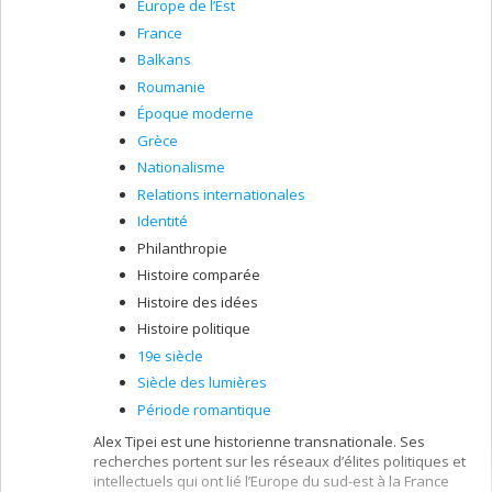
les processus de la construction des nations et porte
Europe de l’Est
principalement sur les politiques historiques dans les
France
sociétés post-conflits armés et les de fato États, soit le
Balkans
Chypre turque, l'Abkhazie (Géorgie) et la Transnistrie
(Moldova). Le troisième axe se penche sur les
Roumanie
processus institutionnels et politiques de la construction
Époque moderne
de la confiance inter-ethnique dans les sociétés
Grèce
divisées. Avec Françoise Montambeault, nous étudions,
par exemple, les mécanismes de délibération propices
Nationalisme
à la formation des identités politiques collectives.
Relations internationales
Identité
Philanthropie
Histoire comparée
Histoire des idées
Histoire politique
19e siècle
Siècle des lumières
Période romantique
Alex Tipei est une historienne transnationale. Ses
recherches portent sur les réseaux d’élites politiques et
intellectuels qui ont lié l’Europe du sud-est à la France