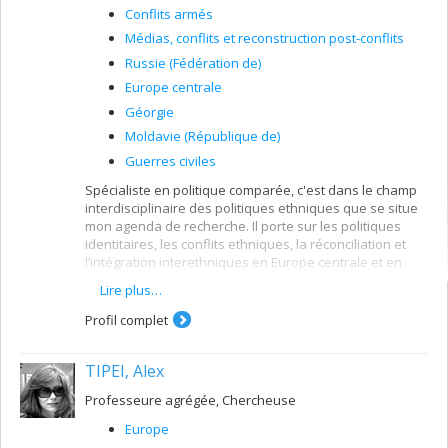
Conflits armés
Médias, conflits et reconstruction post-conflits
Russie (Fédération de)
Europe centrale
Géorgie
Moldavie (République de)
Guerres civiles
Spécialiste en politique comparée, c'est dans le champ
interdisciplinaire des politiques ethniques que se situe
mon agenda de recherche. Il porte sur les politiques
identitaires, les conflits ethniques, la réconciliation et
l’intégration interethniques en Europe centrale et en
espace postsoviétique.
Lire plus…
Je m’intéresse plus particulièrement aux
Profil complet
transformations identitaires comprises dans un cadre
relationnel des interactions entre opportunités
politiques, stratégies des élites et la réceptivité
TIPEI, Alex
sociétale. Mon agenda comprend trois axes de
recherche. Le premier explore les politiques de la
Professeure agrégée, Chercheuse
reconnaissance et les mouvements ethno-politiques
Europe
dans les pays post-communistes. Le deuxième étudie