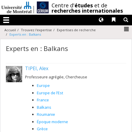
Passer
/
Centre d'
études
et de
au
recherches internationales
contenu
Langues
Liens 
R
Menu
N
Accueil
Trouvez l'expertise
Expertises de recherche
Experts en : Balkans
Experts en : Balkans
TIPEI, Alex
Professeure agrégée, Chercheuse
Europe
Europe de l’Est
France
Balkans
Roumanie
Époque moderne
Grèce