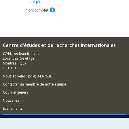
Lire plus…
violence politique dans des contextes de transition
entre un état de guerre et une situation "post-conflit".
Profil complet
Quand et dans quelles conditions les différents
protagonistes d’un conflit interne retournent-ils aux
armes et pourquoi? Quelles stratégies les intervenants
externes peuvent-ils déployer pour empêcher la
violence politique de faire dérailler les accords de paix?
Mes analyses dans ce domaine remettent en question
Centre d'études et de recherches internationales
l’utilité de la notion de saboteur, communément admise
comme le cadre explicatif le plus répandu sur la
3744, rue Jean-Brillant
violence politique en contextes de transition. Enfin,
Local 592, 5e étage
depuis quelques années, je m'intéresse à la médiation
Montréal (QC)
comme voie de résolution pacifique des conflits. Quelles
H3T 1P1
sont les caractéristiques des processus de médiation
Nous appeler : (514) 343-7536
qui facilitent la négociation d'accords de paix? Comment
la médiation internationale s'adapte-t-elle pour
Contacter un membre de notre équipe
répondre aux changements dans la nature des conflits
armés?
Courriel général
Plus généralement, mes recherches portent donc sur la
Nouvelles
résolution des conflits et la consolidation de la paix. Je
Événements
mène celles-ci de manière comparatiste et ai travaillé
sur de multiples terrains au Proche-Orient, en Afrique
Comment soutenir le CÉRIUM?
subsaharienne et dans les Balkans. Je me suis
récemment penchée sur l’assistance internationale à