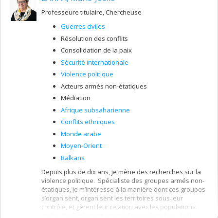
intellectual elites that connected Southeastern Europe
(notably the lands that make up present-day Romania
Professeure titulaire, Chercheuse
and Greece) and France in the early nineteenth century.
Guerres civiles
She received her PhD from Indiana University and held
research and teaching positions at the University of
Résolution des conflits
Illinois, Princeton University, McGill University, and the
Consolidation de la paix
University of Bucharest before coming to UdeM.
Sécurité internationale
Violence politique
Acteurs armés non-étatiques
Médiation
Afrique subsaharienne
Conflits ethniques
Monde arabe
Moyen-Orient
Balkans
Depuis plus de dix ans, je mène des recherches sur la
violence politique. Spécialiste des groupes armés non-
étatiques, je m’intéresse à la manière dont ces groupes
s’organisent, organisent les territoires sous leur
contrôle, et gèrent leur relation avec les populations
civiles. J’ai également un intérêt pour l’analyse de la