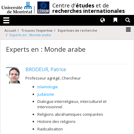
Passer
/
Centre d'
études
et de
au
recherches internationales
contenu
Langues
Liens 
R
Menu
N
Accueil
Trouvez l'expertise
Expertises de recherche
Experts en : Monde arabe
Experts en : Monde arabe
BRODEUR, Patrice
Professeur agrégé, Chercheur
Islamologie
Judaïsme
Dialogue interreligieux, interculturel et
intervisionnel
Religions abrahamiques comparées
Histoire des religions
Radicalisation