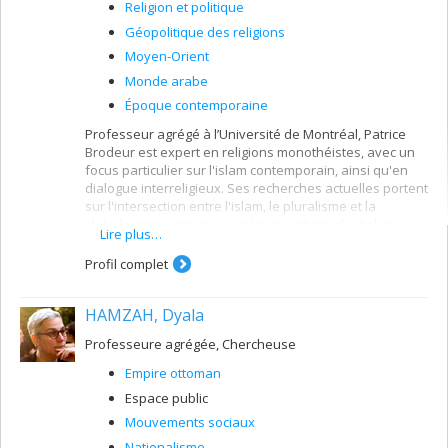
Religion et politique
Géopolitique des religions
Moyen-Orient
Monde arabe
Époque contemporaine
Professeur agrégé à l’Université de Montréal, Patrice
Brodeur est expert en religions monothéistes, avec un
focus particulier sur l'islam contemporain, ainsi qu'en
dialogue interreligieux. Ses recherches actuelles portent
sur l'intersection entre l'islam, le pluralisme et la
globalisation, ainsi que sur les questions de dialogue
Lire plus…
pour la construction de la paix et la justice sociale. Il
travaille également, en recherche appliquée, sur trois
Profil complet
thématiques: 1) le dialogue inter-visions du monde et la
résolution de conflits; 2) la gestion pluraliste d'espace
HAMZAH, Dyala
sacré; 3) ainsi que la pédagogie inter-visionnelle pour de
meilleures relations pluri-épistémiques et décoloniales,
Professeure agrégée, Chercheuse
ainsi que l'intégration des éthiques et cultures
religieuses dans toutes sociétés plurielles, qu'elles
Empire ottoman
soient à dominance laïque ou religieuse.
Espace public
Mouvements sociaux
Nationalisme