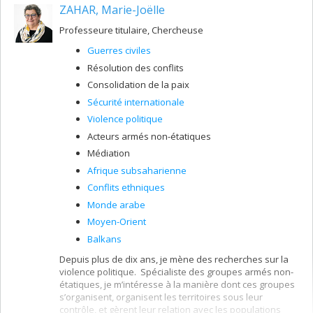
droit islamiques à l’époque contemporaine, notamment
ZAHAR, Marie-Joëlle
dans les discours nationaliste et islamiste.
Corollairement, je m’attache à l’évolution institutionnelle
Professeure titulaire, Chercheuse
et curriculaire des mosquées–universités tels al-Azhar,
Guerres civiles
e
al-Zaytuna, al-Qarawiyyin, du XVIII
siècle jusqu’à leur
e
nationalisation dans les années soixante du XX
siècle.
Résolution des conflits
Consolidation de la paix
Sécurité internationale
Violence politique
Acteurs armés non-étatiques
Médiation
Afrique subsaharienne
Conflits ethniques
Monde arabe
Moyen-Orient
Balkans
Depuis plus de dix ans, je mène des recherches sur la
violence politique. Spécialiste des groupes armés non-
étatiques, je m’intéresse à la manière dont ces groupes
s’organisent, organisent les territoires sous leur
contrôle, et gèrent leur relation avec les populations