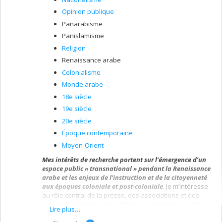
Opinion publique
Panarabisme
Panislamisme
Religion
Renaissance arabe
Colonialisme
Monde arabe
18e siècle
19e siècle
20e siècle
Époque contemporaine
Moyen-Orient
Mes intérêts de recherche portent sur l’émergence d’un
espace public « transnational » pendant la Renaissance
arabe et les enjeux de l’instruction et de la citoyenneté
aux époques coloniale et post-coloniale
. Je m’intéresse
au rôle central de la presse, des associations et des
professions, ainsi qu’aux effets du pluralisme juridique
Lire plus…
dans le contexte des réformes centralisatrices de
e
l’Empire ottoman pendant le long XIX
siècle. Partant, je