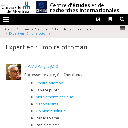
Passer
/
Centre d'
études
et de
au
recherches internationales
contenu
Langues
Liens 
R
Menu
N
Accueil
Trouvez l'expertise
Expertises de recherche
Expert en : Empire ottoman
Expert en : Empire ottoman
HAMZAH, Dyala
Professeure agrégée, Chercheuse
Empire ottoman
Espace public
Mouvements sociaux
Nationalisme
Opinion publique
Panarabisme
Panislamisme