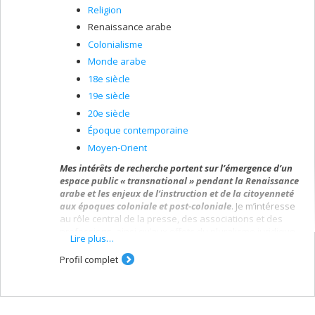
Religion
Renaissance arabe
Colonialisme
Monde arabe
18e siècle
19e siècle
20e siècle
Époque contemporaine
Moyen-Orient
Mes intérêts de recherche portent sur l’émergence d’un
espace public « transnational » pendant la Renaissance
arabe et les enjeux de l’instruction et de la citoyenneté
aux époques coloniale et post-coloniale
. Je m’intéresse
au rôle central de la presse, des associations et des
professions, ainsi qu’aux effets du pluralisme juridique
Lire plus…
dans le contexte des réformes centralisatrices de
e
l’Empire ottoman pendant le long XIX
siècle. Partant, je
Profil complet
m’attache à suivre l’ascendance d’une classe moyenne
qui promeut ou conteste les idéologies de l’heure
(ottomanisme, panislamisme, panarabisme, etc.) en les
arrimant à certaines institutions et en en désarticulant