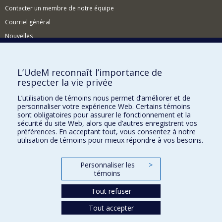
Contacter un membre de notre équipe
Courriel général
Nouvelles
Événements
Comment soutenir le CÉRIUM?
L’UdeM reconnaît l’importance de
respecter la vie privée
BESOIN D'AIDE?
L’utilisation de témoins nous permet d’améliorer et de
Plan du site
personnaliser votre expérience Web. Certains témoins
Signaler une erreur
sont obligatoires pour assurer le fonctionnement et la
sécurité du site Web, alors que d’autres enregistrent vos
Accessibilité
préférences. En acceptant tout, vous consentez à notre
utilisation de témoins pour mieux répondre à vos besoins.
FACULTÉ DES ARTS ET DES SCIENCES
Nos départements et écoles
Personnaliser les
>
témoins
Nos centres d'études
Nos programmes et cours
Tout refuser
Tout accepter