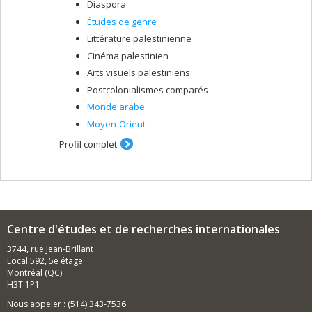
Diaspora
Études de genre
Littérature palestinienne
Cinéma palestinien
Arts visuels palestiniens
Postcolonialismes comparés
Monde arabe
Moyen-Orient
Profil complet
Centre d'études et de recherches internationales
3744, rue Jean-Brillant
Local 592, 5e étage
Montréal (QC)
H3T 1P1
Nous appeler : (514) 343-7536