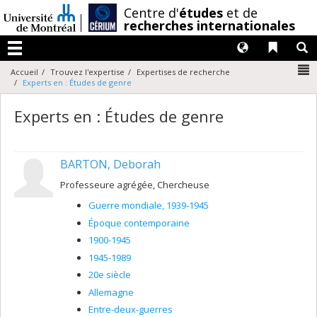
Passer
/
Centre d'
études
et de
au
recherches internationales
contenu
Langues
Liens 
R
Menu
N
Accueil
Trouvez l'expertise
Expertises de recherche
Experts en : Études de genre
Experts en : Études de genre
BARTON, Deborah
Professeure agrégée, Chercheuse
Guerre mondiale, 1939-1945
Époque contemporaine
1900-1945
1945-1989
20e siècle
Allemagne
Entre-deux-guerres