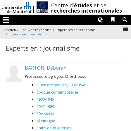
Passer
/
Centre d'
études
et de
au
recherches internationales
contenu
Langues
Liens 
R
Menu
N
Accueil
Trouvez l'expertise
Expertises de recherche
Experts en : Journalisme
Experts en : Journalisme
BARTON, Deborah
Professeure agrégée, Chercheuse
Guerre mondiale, 1939-1945
Époque contemporaine
1900-1945
1945-1989
20e siècle
Allemagne
Entre-deux-guerres