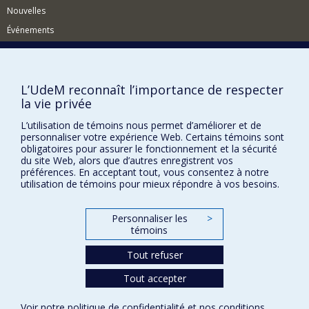
Nouvelles
Événements
Comment soutenir le CÉRIUM?
BESOIN D'AIDE?
L’UdeM reconnaît l’importance de respecter
Plan du site
la vie privée
Signaler une erreur
L’utilisation de témoins nous permet d’améliorer et de
personnaliser votre expérience Web. Certains témoins sont
Accessibilité
obligatoires pour assurer le fonctionnement et la sécurité
du site Web, alors que d’autres enregistrent vos
FACULTÉ DES ARTS ET DES SCIENCES
préférences. En acceptant tout, vous consentez à notre
utilisation de témoins pour mieux répondre à vos besoins.
Nos départements et écoles
Nos centres d'études
Personnaliser les
>
Nos programmes et cours
témoins
Tout refuser
Confidentialité
Tout accepter
Conditions d’utilisation
Paramètres des témoins
Voir notre
politique de confidentialité
et nos
conditions