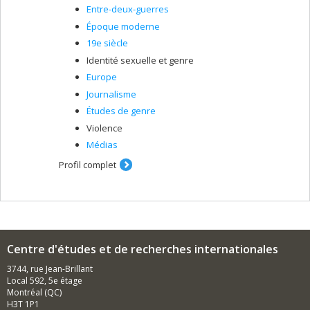
Entre-deux-guerres
Époque moderne
19e siècle
Identité sexuelle et genre
Europe
Journalisme
Études de genre
Violence
Médias
Profil complet
Centre d'études et de recherches internationales
3744, rue Jean-Brillant
Local 592, 5e étage
Montréal (QC)
H3T 1P1