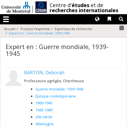
Passer
/
Centre d'
études
et de
au
recherches internationales
contenu
Langues
Liens 
R
Menu
N
Accueil
Trouvez l'expertise
Expertises de recherche
Expert en : Guerre mondiale, 1939-1945
Expert en : Guerre mondiale, 1939-
1945
BARTON, Deborah
Professeure agrégée, Chercheuse
Guerre mondiale, 1939-1945
Époque contemporaine
1900-1945
1945-1989
20e siècle
Allemagne