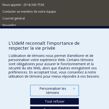
Nous appeler : (514) 343-7536
Contacter un membre de notre équipe
Courriel général
Nouvelles
Événements
Comment soutenir le CÉRIUM?
L’UdeM reconnaît l’importance de
respecter la vie privée
BESOIN D'AIDE?
L’utilisation de témoins nous permet d’améliorer et de
Plan du site
personnaliser votre expérience Web. Certains témoins
Signaler une erreur
sont obligatoires pour assurer le fonctionnement et la
sécurité du site Web, alors que d’autres enregistrent vos
Accessibilité
préférences. En acceptant tout, vous consentez à notre
utilisation de témoins pour mieux répondre à vos besoins.
FACULTÉ DES ARTS ET DES SCIENCES
Nos départements et écoles
Personnaliser les
>
témoins
Nos centres d'études
Tout refuser
Nos programmes et cours