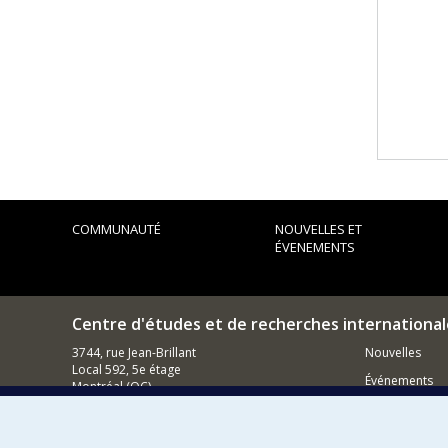
COMMUNAUTÉ
NOUVELLES ET
ÉVENEMENTS
Centre d'études et de recherches international
3744, rue Jean-Brillant
Nouvelles
Local 592, 5e étage
Événements
Montréal (QC)
H3T 1P1
Comment s
Nous appeler : (514) 343-7536