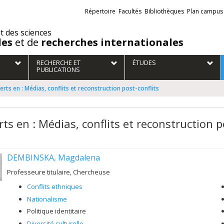
Liens
Répertoire
Facultés
Bibliothèques
Plan campus
externes
et des sciences
des
et de
recherches internationales
RECHERCHE ET
ÉTUDES
PUBLICATIONS
erts en : Médias, conflits et reconstruction post-conflits
ts en : Médias, conflits et reconstruction p
DEMBINSKA, Magdalena
Professeure titulaire, Chercheuse
Conflits ethniques
Nationalisme
Politique identitaire
Diversité culturelle