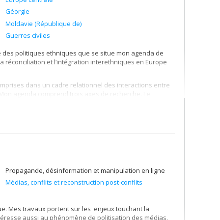
Géorgie
Moldavie (République de)
Guerres civiles
ire des politiques ethniques que se situe mon agenda de
 la réconciliation et l’intégration interethniques en Europe
omprises dans un cadre relationnel des interactions entre
le. Mon agenda comprend trois axes de recherche. Le
 ethno-politiques dans les pays post-communistes. Le
rincipalement sur les politiques historiques dans les
l'Abkhazie (Géorgie) et la Transnistrie (Moldova). Le
de la construction de la confiance inter-ethnique dans les
emple, les mécanismes de délibération propices à la
Propagande, désinformation et manipulation en ligne
Médias, conflits et reconstruction post-conflits
ue. Mes travaux portent sur les enjeux touchant la
ntéresse aussi au phénomène de politisation des médias,