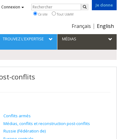
Je donne
Rechercher
Connexion
Rechercher
Ce site
Tout UdeM
Choix
Français
English
de
la
TROUVEZ L'EXPERTISE
MÉDIAS
langue
ost-conflits
Conflits armés
Médias, conflits et reconstruction post-conflits
Russie (Fédération de)
Europe centrale