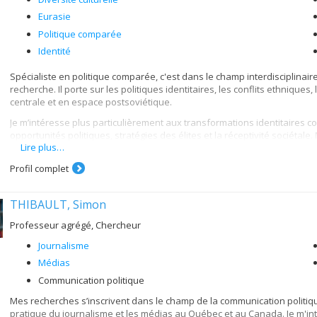
Eurasie
Politique comparée
Identité
Spécialiste en politique comparée, c'est dans le champ interdisciplina
recherche. Il porte sur les politiques identitaires, les conflits ethniques,
centrale et en espace postsoviétique.
Je m’intéresse plus particulièrement aux transformations identitaires c
opportunités politiques, stratégies des élites et la réceptivité sociéta
Lire plus…
premier explore les politiques de la reconnaissance et les mouvements
deuxième étudie les processus de la construction des nations et porte p
Profil complet
sociétés post-conflits armés et les de fato États, soit le Chypre turque, 
troisième axe se penche sur les processus institutionnels et politiques 
sociétés divisées. Avec Françoise Montambeault, nous étudions, par ex
THIBAULT, Simon
formation des identités politiques collectives.
Professeur agrégé, Chercheur
Journalisme
Médias
Communication politique
Mes recherches s’inscrivent dans le champ de la communication politiq
pratique du journalisme et les médias au Québec et au Canada. Je m'i