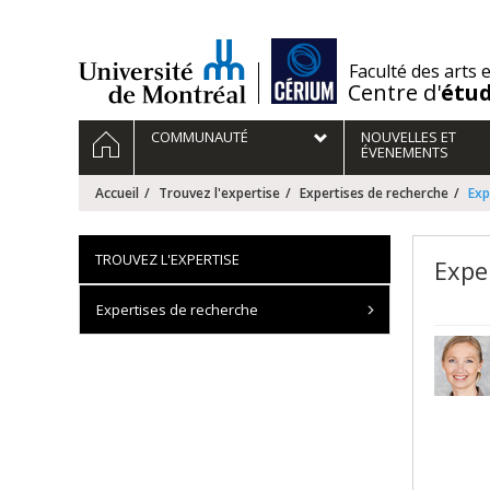
Passer
au
contenu
/
Faculté des arts 
Centre d'
étu
Navigation
ACCUEIL
COMMUNAUTÉ
NOUVELLES ET
principale
ÉVENEMENTS
Accueil
Trouvez l'expertise
Expertises de recherche
Exp
TROUVEZ L'EXPERTISE
Exper
Expertises de recherche