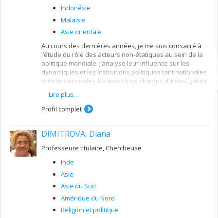
Indonésie
Malaisie
Asie orientale
Au cours des dernières années, je me suis consacré à
l’étude du rôle des acteurs non-étatiques au sein de la
politique mondiale. J’analyse leur influence sur les
dynamiques et les institutions politiques tant nationales
qu’internationales à travers trois champs d’investigation
:1- l’économie politique des ressources naturelles au
Lire plus…
sein des pays du Sud, 2- le développement et la
coopération internationale, et 3- les relations
Profil complet
internationales et transnationales de l’Asie du Sud-Est.
Le premier champ vise les enjeux de pouvoir et d’équité
DIMITROVA, Diana
socioéconomique en lien avec le contrôle et
l’exploitation des ressources naturelles dans les zones
Professeure titulaire, Chercheuse
rurales périphériques. Empruntant une démarche
Inde
d’ethnographie politique, je déconstruis les processus
d’accaparement des ressources,les liens entre
Asie
investissements étrangers et domestiques, et les
Asie du Sud
dynamiques de résistance des populations touchées
Amérique du Nord
qui influencent les institutions politiques. Le deuxième
champ porte sur le développement international et la
Religion et politique
coopération internationale, en mettant l’accent sur le