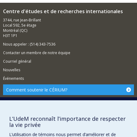
Québec comme des structures de gouvernance, tout en
violence. De manière générale, ces deux projets
les situant ainsi que leurs populations dans les
posent un regard critique sur l’État Mexicain et sur
Centre d'études et de recherches internationales
courants transnationaux et mondiaux.
les limites du politique et de la citoyenneté.
3744, rue Jean-Brillant
Mon premier livre,
With Friends Like These : Entangled
Local 592, 5e étage
Nationalisms and the Canada-Québec-France Triangle, 1944-
Montréal (QC)
1970
(UBC Press, 2012), examine la dynamique
H3T 1P1
triangulaire complexe entre le Canada, le Québec et la
France en la situant dans l’histoire de la mondialisation.
Nous appeler : (514) 343-7536
J’explore le concept de « nation » dans un monde de
Contacter un membre de notre équipe
plus en plus globalisé et, par le fait même, les efforts
déployés pour gérer les multiples identités qui s’y
Courriel général
chevauchent. En outre, cette monographie fait partie de
mes efforts de jeter la lumière sur la question
Nouvelles
d’ « empire » dans l’histoire internationale canadienne et
Événements
québécoise. Ces intérêts de recherche ont également
donné lieu à ma codirection d’un ouvrage collectif qui
Comment soutenir le CÉRIUM?
propose une réinterprétation critique de l’histoire
internationale canadienne à travers le prisme de la
BESOIN D'AIDE?
race,
Dominion of Race: Rethinking Canada’s International
History
(UBC Press, 2017).
Plan du site
Conformément à la perspective critique que je cherche
Signaler une erreur
L’UdeM reconnaît l’importance de respecter
à apporter sur l'histoire du Canada dans le monde,
la vie privée
Accessibilité
j’explore l’histoire du colonialisme de peuplement au
Canada au Québec, car c’est impossible de comprendre
L’utilisation de témoins nous permet d’améliorer et de
FACULTÉ DES ARTS ET DES SCIENCES