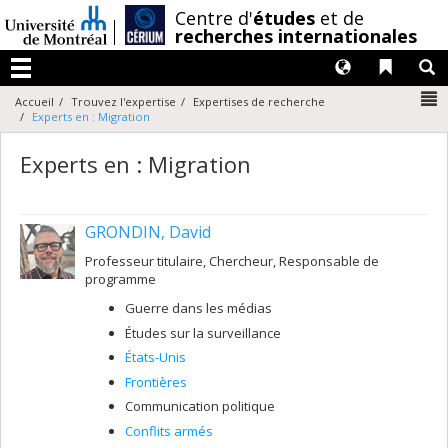
Passer
/
Centre d'
études
et de
au
recherches internationales
contenu
Langues
Liens 
R
Menu
N
Accueil
Trouvez l'expertise
Expertises de recherche
Experts en : Migration
Experts en : Migration
GRONDIN, David
Professeur titulaire, Chercheur, Responsable de
programme
Guerre dans les médias
Études sur la surveillance
États-Unis
Frontières
Communication politique
Conflits armés