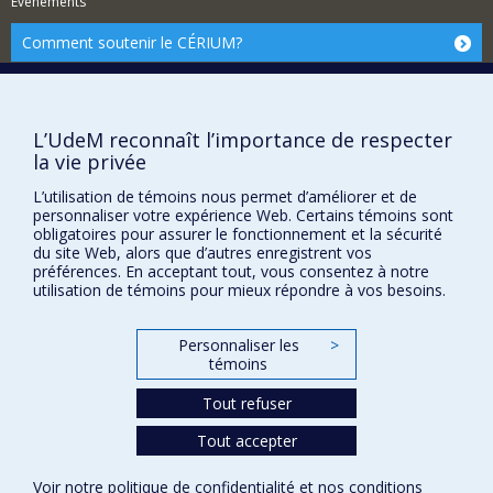
Événements
Comment soutenir le CÉRIUM?
BESOIN D'AIDE?
Plan du site
L’UdeM reconnaît l’importance de respecter
Signaler une erreur
la vie privée
Accessibilité
L’utilisation de témoins nous permet d’améliorer et de
FACULTÉ DES ARTS ET DES SCIENCES
personnaliser votre expérience Web. Certains témoins sont
obligatoires pour assurer le fonctionnement et la sécurité
du site Web, alors que d’autres enregistrent vos
Nos départements et écoles
préférences. En acceptant tout, vous consentez à notre
Nos centres d'études
utilisation de témoins pour mieux répondre à vos besoins.
Nos programmes et cours
Personnaliser les
>
témoins
Confidentialité
Tout refuser
Conditions d’utilisation
Paramètres des témoins
Tout accepter
Université de
Montréal
Voir notre
politique de confidentialité
et nos
conditions