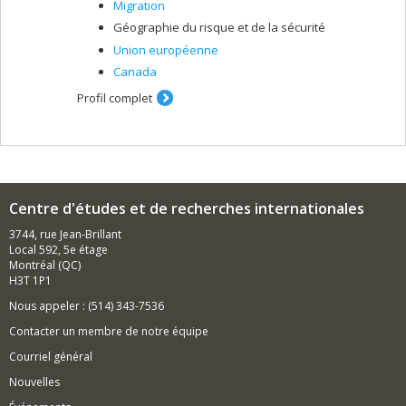
Migration
numérique (OBVIA) et chercheur associé à la Chaire de
Géographie du risque et de la sécurité
recherche du Canada sur la gouvernance sécuritaire
des corps, la mobilité et les frontières (GSCMF) de
Union européenne
l'UQAM.
Canada
Profil complet
Centre d'études et de recherches internationales
3744, rue Jean-Brillant
Local 592, 5e étage
Montréal (QC)
H3T 1P1
Nous appeler : (514) 343-7536
Contacter un membre de notre équipe
Courriel général
Nouvelles