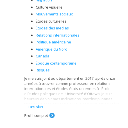
Migration
Culture visuelle
Mouvements sociaux
Études culturelles
Études des medias
Relations internationales
Politique américaine
Amérique du Nord
Canada
Époque contemporaine
Risques
Je me suis joint au département en 2017, après onze
années à œuvrer comme professeur en relations
internationales et études états-uniennes à l'École
d'Études politiques de l'Université d'Ottawa. Je suis
heureux de voir mes inclinations interdisciplinaires
trouver un nouveau terrain via la communication et les
Lire plus…
études médiatiques et d’avoir pu amorcer un nouveau
chapitre en enseignant la communication internationale,
Profil complet
la communication politique et médiatique et la culture
populaire, avec un accent sur la guerre, les