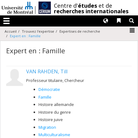
Passer
/
Centre d'
études
et de
au
recherches internationales
contenu
Langues
Liens 
R
Menu
N
Accueil
Trouvez l'expertise
Expertises de recherche
Expert en : Famille
Expert en : Famille
VAN RAHDEN, Till
Professeur titulaire, Chercheur
Démocratie
Famille
Histoire allemande
Histoire du genre
Histoire juive
Migration
Multiculturalisme