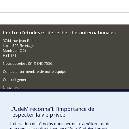
Centre d'études et de recherches internationales
3744, rue Jean-Brillant
Local 592, 5e étage
Montréal (QC)
H3T 1P1
Nous appeler : (514) 343-7536
Contacter un membre de notre équipe
Courriel général
Nouvelles
Événements
Comment soutenir le CÉRIUM?
L’UdeM reconnaît l’importance de
respecter la vie privée
BESOIN D'AIDE?
L’utilisation de témoins nous permet d’améliorer et de
Plan du site
personnaliser votre expérience Web. Certains témoins