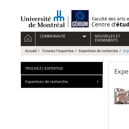
Passer
au
contenu
/
Faculté des arts 
Centre d'
étu
Navigation
ACCUEIL
COMMUNAUTÉ
NOUVELLES ET
principale
ÉVENEMENTS
Accueil
Trouvez l'expertise
Expertises de recherche
Exp
TROUVEZ L'EXPERTISE
Expe
Expertises de recherche