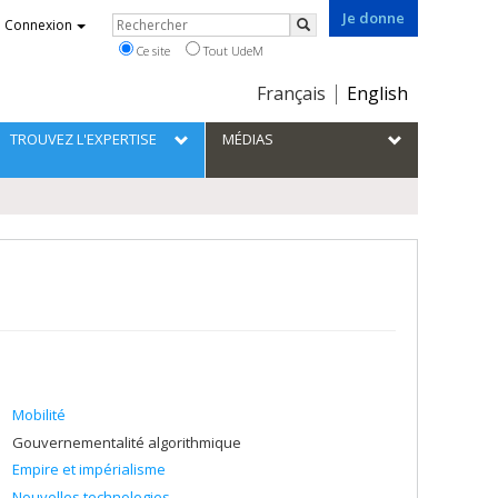
Je donne
Rechercher
Connexion
Rechercher
Ce site
Tout UdeM
Choix
Français
English
de
la
TROUVEZ L'EXPERTISE
MÉDIAS
langue
Mobilité
Gouvernementalité algorithmique
Empire et impérialisme
Nouvelles technologies