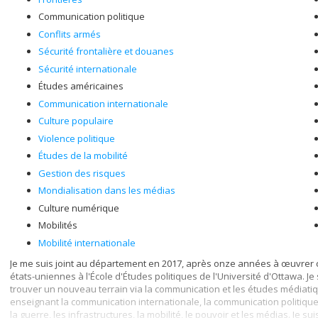
Communication politique
Conflits armés
Sécurité frontalière et douanes
Sécurité internationale
Études américaines
Communication internationale
Culture populaire
Violence politique
Études de la mobilité
Gestion des risques
Mondialisation dans les médias
Culture numérique
Mobilités
Mobilité internationale
Je me suis joint au département en 2017, après onze années à œuvrer 
états-uniennes à l'École d'Études politiques de l'Université d'Ottawa. Je
trouver un nouveau terrain via la communication et les études médiati
enseignant la communication internationale, la communication politique 
la guerre, les infrastructures, la mobilité, le pouvoir et les médias. Je