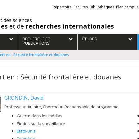
Liens
Répertoire
Facultés
Bibliothèques
Plan campus
externes
et des sciences
des
et de
recherches internationales
RECHERCHE ET
ÉTUDES
PUBLICATIONS
ert en : Sécurité frontalière et douanes
rt en : Sécurité frontalière et douanes
GRONDIN, David
Professeur titulaire, Chercheur, Responsable de programme
Guerre dans les médias
Études sur la surveillance
États-Unis
Frontières