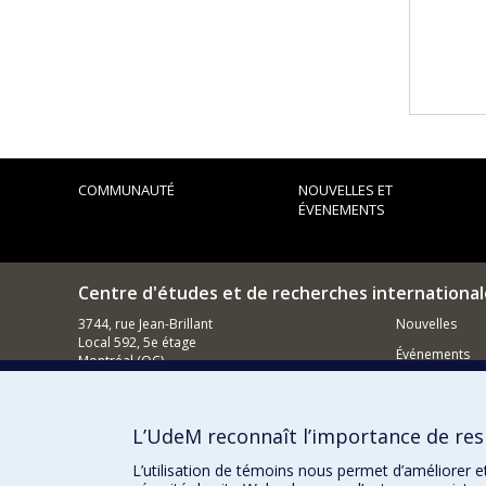
COMMUNAUTÉ
NOUVELLES ET
ÉVENEMENTS
Centre d'études et de recherches international
3744, rue Jean-Brillant
Nouvelles
Local 592, 5e étage
Événements
Montréal (QC)
H3T 1P1
Comment s
Nous appeler : (514) 343-7536
L’UdeM reconnaît l’importance de resp
Contacter un membre de notre équipe
L’utilisation de témoins nous permet d’améliorer e
Courriel général