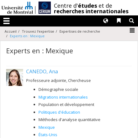
Passer
/
Centre d'
études
et de
au
recherches internationales
contenu
Langues
Liens 
R
Menu
N
Accueil
Trouvez l'expertise
Expertises de recherche
Experts en : Mexique
Experts en : Mexique
CANEDO, Ana
Professeure adjointe, Chercheuse
Démographie sociale
Migrations internationales
Population et développement
Politiques d'éducation
Méthodes d'analyse quantitative
Mexique
États-Unis