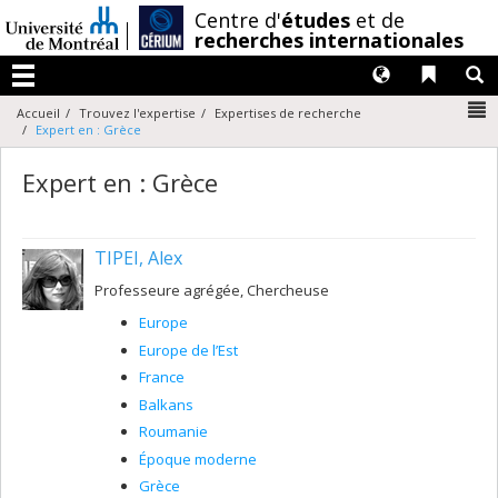
Passer
/
Centre d'
études
et de
au
recherches internationales
contenu
Langues
Liens 
R
Menu
N
Accueil
Trouvez l'expertise
Expertises de recherche
Expert en : Grèce
Expert en : Grèce
TIPEI, Alex
Professeure agrégée, Chercheuse
Europe
Europe de l’Est
France
Balkans
Roumanie
Époque moderne
Grèce