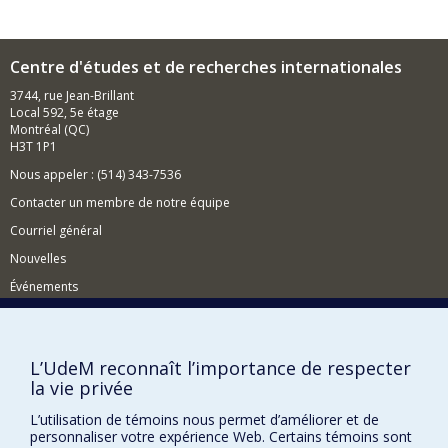
intellectual elites that connected Southeastern Europe
(notably the lands that make up present-day Romania
and Greece) and France in the early nineteenth century.
She received her PhD from Indiana University and held
Centre d'études et de recherches internationales
research and teaching positions at the University of
3744, rue Jean-Brillant
Illinois, Princeton University, McGill University, and the
Local 592, 5e étage
University of Bucharest before coming to UdeM.
Montréal (QC)
H3T 1P1
Nous appeler : (514) 343-7536
Contacter un membre de notre équipe
Courriel général
Nouvelles
Événements
Comment soutenir le CÉRIUM?
BESOIN D'AIDE?
L’UdeM reconnaît l’importance de respecter
la vie privée
Plan du site
Signaler une erreur
L’utilisation de témoins nous permet d’améliorer et de
personnaliser votre expérience Web. Certains témoins sont
Accessibilité