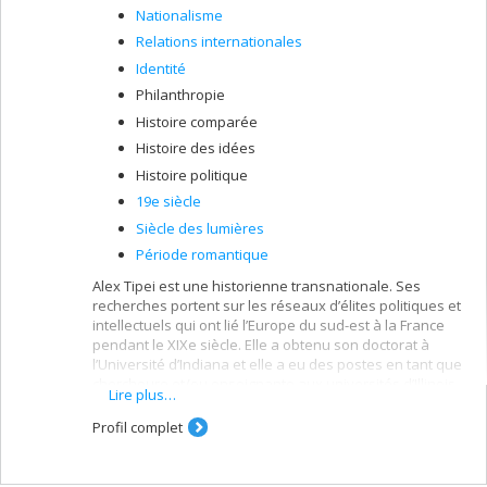
Nationalisme
Relations internationales
Identité
Philanthropie
Histoire comparée
Histoire des idées
Histoire politique
19e siècle
Siècle des lumières
Période romantique
Alex Tipei est une historienne transnationale. Ses
recherches portent sur les réseaux d’élites politiques et
intellectuels qui ont lié l’Europe du sud-est à la France
pendant le XIXe siècle. Elle a obtenu son doctorat à
l’Université d’Indiana et elle a eu des postes en tant que
chercheure et/ou enseignante aux universités d’Illinois,
Lire plus…
Princeton, McGill et de Bucarest avant de commencer sa
position chez UdeM.
Profil complet
A transnational historian of Europe, Alex Tipei’s
research focuses on networks of political and