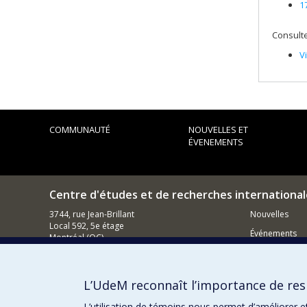
1
Consulte
V
COMMUNAUTÉ
NOUVELLES ET
ÉVENEMENTS
Centre d'études et de recherches international
3744, rue Jean-Brillant
Nouvelles
Local 592, 5e étage
Événements
Montréal (QC)
H3T 1P1
Comment s
Nous appeler : (514) 343-7536
L’UdeM reconnaît l’importance de resp
Contacter un membre de notre équipe
L’utilisation de témoins nous permet d’améliorer e
Courriel général