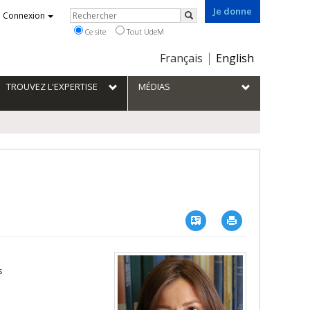
Je donne
Rechercher
Connexion
Rechercher
Ce site
Tout UdeM
Choix
Français
English
de
la
TROUVEZ L'EXPERTISE
MÉDIAS
langue
Vcard
Imprimer
s