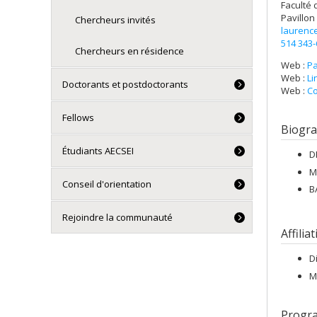
Faculté 
Pavillon
Chercheurs invités
laurenc
514 343
Chercheurs en résidence
Web :
Pa
Web :
Li
Doctorants et postdoctorants
Web :
Co
Fellows
Biogra
Étudiants AECSEI
D
M
Conseil d'orientation
B
Rejoindre la communauté
Affilia
D
M
Progr