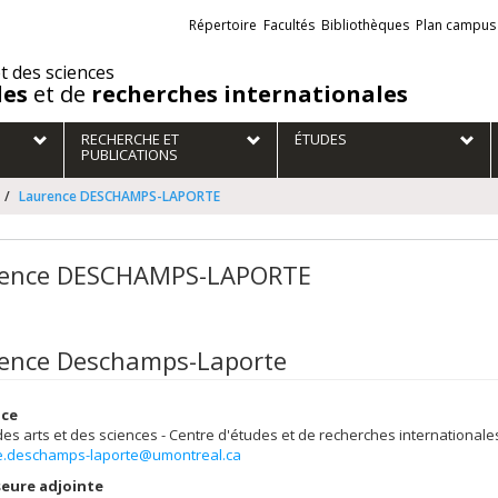
Liens
Répertoire
Facultés
Bibliothèques
Plan campus
externes
et des sciences
des
et de
recherches internationales
RECHERCHE ET
ÉTUDES
PUBLICATIONS
Laurence DESCHAMPS-LAPORTE
ence DESCHAMPS-LAPORTE
ence Deschamps-Laporte
ice
des arts et des sciences - Centre d'études et de recherches internationale
e.deschamps-laporte@umontreal.ca
eure adjointe