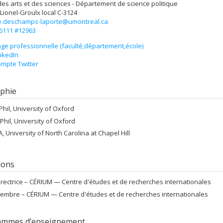
des arts et des sciences - Département de science politique
 Lionel-Groulx
local C-3124
e.deschamps-laporte@umontreal.ca
-6111 #12963
ge professionnelle (faculté,département,école)
nkedIn
mpte Twitter
phie
Phil, University of Oxford
Phil, University of Oxford
A, University of North Carolina at Chapel Hill
tions
irectrice –
CÉRIUM — Centre d'études et de recherches internationales
embre –
CÉRIUM — Centre d'études et de recherches internationales
ammes d’enseignement