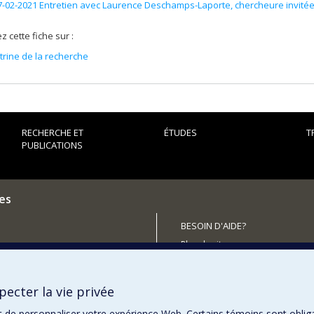
7-02-2021 Entretien avec Laurence Deschamps-Laporte, chercheure invité
z cette fiche sur :
itrine de la recherche
RECHERCHE ET
ÉTUDES
T
PUBLICATIONS
es
BESOIN D'AIDE?
Plan du site
outenir le CÉRIUM?
Signaler une erreur
Accessibilité
ecter la vie privée
t de personnaliser votre expérience Web. Certains témoins sont oblig