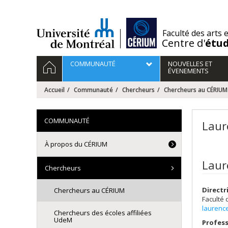
Passer
au
contenu
/
Faculté des arts 
Centre d'
étu
Navigation
ACCUEIL
COMMUNAUTÉ
NOUVELLES ET
principale
ÉVENEMENTS
Accueil
Communauté
Chercheurs
Chercheurs au CÉRIUM
COMMUNAUTÉ
Laur
À propos du CÉRIUM
Laur
Chercheurs
Directr
Chercheurs au CÉRIUM
Faculté 
laurenc
Chercheurs des écoles affiliées
UdeM
Profess