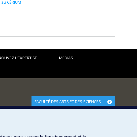
e au CÉRIUM
ROUVEZ L'EXPERTISE
MÉDIAS
FACULTÉ DES ARTS ET DES SCIENCES
Nos départements et écoles
Nos centres d'études
Nos programmes et cours
atoires pour assurer le fonctionnement et la