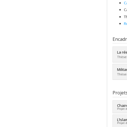
C
C
T
R
Encad
La ré
Thèses
Diplô
Milit
Cycle
Thèses
Dipl
Lien 
Diplô
Cycle
Projet
Dipl
Lien 
Chaire
Projet 
Cherc
L’Isl
Projet 
Co-ch