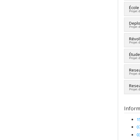
Sourc
Cherc
École
Progr
Projet 
Sourc
Progr
Cherc
Deplo
Projet 
Co-ch
Sourc
Sourc
Révol
Progr
Projet 
Progr
Cherc
Étude
Projet 
Sourc
Progr
Cherc
Resea
Projet 
Sourc
Progr
Cherc
Resea
Projet 
Co-ch
Sourc
Sourc
Progr
Progr
Inform
1
0
0