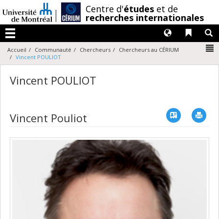
Passer
/
Centre d'
études
et de
au
recherches internationales
contenu
Langues
Liens 
R
Menu
N
Accueil
Communauté
Chercheurs
Chercheurs au CÉRIUM
Vincent POULIOT
Vincent POULIOT
Vcard
Imp
Vincent Pouliot