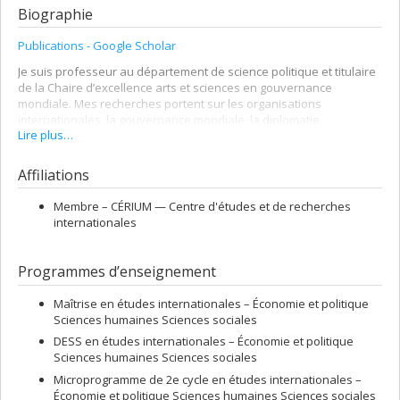
Biographie
Publications - Google Scholar
Je suis professeur au département de science politique et titulaire
de la Chaire d’excellence arts et sciences en gouvernance
mondiale. Mes recherches portent sur les organisations
internationales, la gouvernance mondiale, la diplomatie
Lire plus…
multilatérale et l’histoire globale. De manière générale, je cherche à
mieux comprendre le passé, le présent et l’avenir du projet
moderne de « mise en administration du monde » sous l’angle de
Affiliations
ses rapports de force changeants.
Membre –
CÉRIUM — Centre d'études et de recherches
Je travaille présentement sur deux projets de livres :
internationales
l’évolution du paysage linguistique mondial du 19e au 21e
siècle à travers l’institutionnalisation du système
international;
Programmes d’enseignement
l’évolution et la précarisation de l’organisation du travail
Maîtrise en études internationales – Économie et politique
dans la gouvernance mondiale, notamment à l’ONU.
Sciences humaines Sciences sociales
La liste complète de mes publications se trouve
ici
. Mon dernier
DESS en études internationales – Économie et politique
article, intitulé "
Can IR Hear? Grasping the Global Politics of
Sciences humaines Sciences sociales
Languages
", peut être consulté en libre accès.
Microprogramme de 2e cycle en études internationales –
Mon plus récent livre,
Comment s’élabore une politique mondiale.
Économie et politique Sciences humaines Sciences sociales