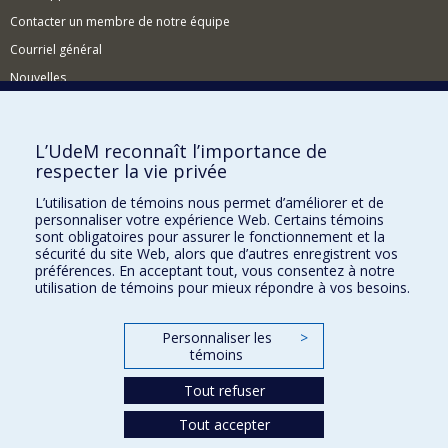
gouvernance mondiale
" a été publié par l'équipe en 2024.
Contacter un membre de notre équipe
Avant de me joindre à l’Université de Montréal en 2025, j’ai été
Courriel général
professeur au département de science politique de McGill pendant
Nouvelles
dix-sept ans, notamment comme directeur du
Centre for International
Peace and Security Studies
et
James McGill Professor
. Je suis lauréat de
Événements
la Fondation Humboldt, membre du Collège de la Société royale du
Canada et récipiendaire des divers prix internationaux et
Comment soutenir le CÉRIUM?
L’UdeM reconnaît l’importance de
nationaux tels que le prix Hedley Bull (ECPR) et le prix en Relations
respecter la vie privée
internationales (CPSA).
BESOIN D'AIDE?
L’utilisation de témoins nous permet d’améliorer et de
Plan du site
personnaliser votre expérience Web. Certains témoins
Signaler une erreur
sont obligatoires pour assurer le fonctionnement et la
sécurité du site Web, alors que d’autres enregistrent vos
Accessibilité
préférences. En acceptant tout, vous consentez à notre
utilisation de témoins pour mieux répondre à vos besoins.
FACULTÉ DES ARTS ET DES SCIENCES
Nos départements et écoles
Personnaliser les
>
témoins
Nos centres d'études
Tout refuser
Nos programmes et cours
Tout accepter