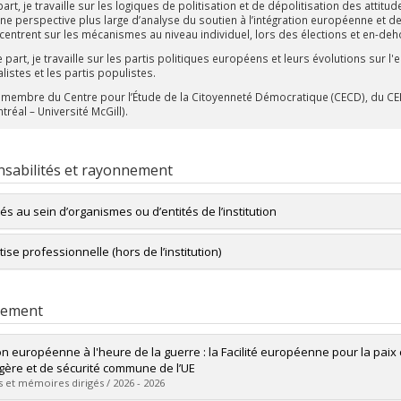
art, je travaille sur les logiques de politisation et de dépolitisation des attitu
ne perspective plus large d’analyse du soutien à l’intégration européenne et 
centrent sur les mécanismes au niveau individuel, lors des élections et en-dehor
e part, je travaille sur les partis politiques européens et leurs évolutions sur
listes et les partis populistes.
s membre du Centre pour l’Étude de la Citoyenneté Démocratique (CECD), du CE
réal – Université McGill).
sabilités et rayonnement
tés au sein d’organismes ou d’entités de l’institution
Directrice scientifique du Centre Jean Monnet de Montréal
ise professionnelle (hors de l’institution)
Représentante académique pour la Maitrise en études internationales,
que européenne
, Éditrice associée
rement
ean Community Studies Association - Canada (ECSA-C)
, Membre du Comité de
on européenne à l'heure de la guerre : la Facilité européenne pour la pai
gère et de sécurité commune de l’UE
 et mémoires dirigés / 2026 - 2026