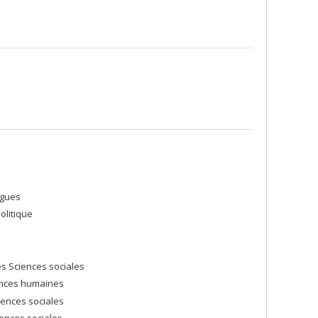
ESTEP
, un réseau de recherche transatlantique sur les
ngues
olitique
es Sciences sociales
iences humaines
iences sociales