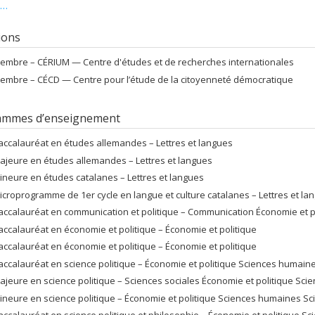
directrice scientifique du
Centre Jean Monnet de Montréal
.
s…
té titulaire de la Chaire Jean Monnet EuroScope de 2015 à 2019 et dirigé le
R
s de politisation dans l’UE de 2017 à 2021.
tions
embre –
CÉRIUM — Centre d'études et de recherches internationales
embre –
CÉCD — Centre pour l’étude de la citoyenneté démocratique
ammes d’enseignement
accalauréat en études allemandes – Lettres et langues
ajeure en études allemandes – Lettres et langues
ineure en études catalanes – Lettres et langues
icroprogramme de 1er cycle en langue et culture catalanes – Lettres et la
accalauréat en communication et politique – Communication Économie et p
accalauréat en économie et politique – Économie et politique
accalauréat en économie et politique – Économie et politique
accalauréat en science politique – Économie et politique Sciences humain
ajeure en science politique – Sciences sociales Économie et politique Sc
ineure en science politique – Économie et politique Sciences humaines Sc