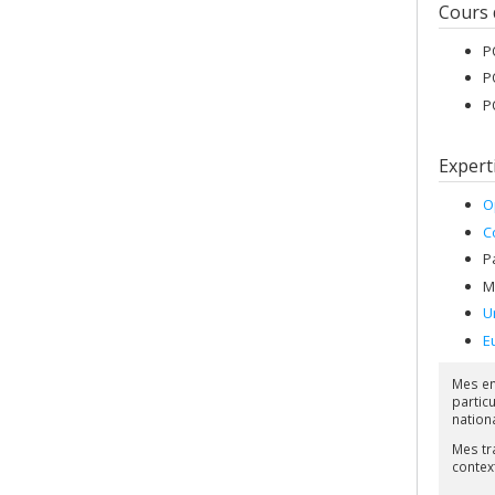
Cours
P
P
P
Expert
O
C
P
M
U
E
Mes en
partic
nation
Mes tr
contex