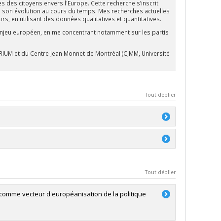
des des citoyens envers l'Europe. Cette recherche s’inscrit
de son évolution au cours du temps. Mes recherches actuelles
s, en utilisant des données qualitatives et quantitatives.
 l'enjeu européen, en me concentrant notamment sur les partis
RIUM et du Centre Jean Monnet de Montréal (CJMM, Université
Tout déplier
 option études européennes
Tout déplier
 gouvernance
x comme vecteur d'européanisation de la politique