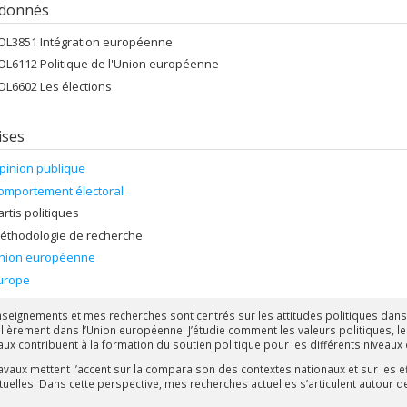
 donnés
OL3851 Intégration européenne
OL6112 Politique de l'Union européenne
OL6602 Les élections
ises
pinion publique
omportement électoral
artis politiques
éthodologie de recherche
nion européenne
urope
seignements et mes recherches sont centrés sur les attitudes politiques dans 
ulièrement dans l’Union européenne. J’étudie comment les valeurs politiques, l
aux contribuent à la formation du soutien politique pour les différents niveaux
avaux mettent l’accent sur la comparaison des contextes nationaux et sur les e
tuelles. Dans cette perspective, mes recherches actuelles s’articulent autour d