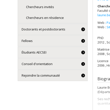
Cherch
Chercheurs invités
Faculté 
laurie.
Chercheurs en résidence
Web :
Pa
Web :
Si
Doctorants et postdoctorants
PhD
Fellows
2012 , Sc
Maitrise
Étudiants AECSEI
2008 , S
Licence
Conseil d'orientation
2006 , H
Rejoindre la communauté
Biogra
Laurie B
(Départe
Ses rech
quantita