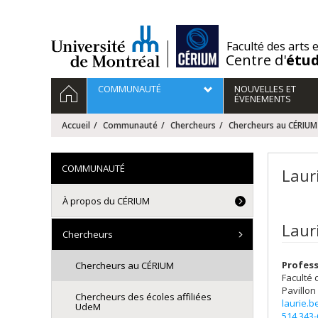
Passer
au
contenu
/
Faculté des arts 
Centre d'
étu
Navigation
ACCUEIL
COMMUNAUTÉ
NOUVELLES ET
principale
ÉVENEMENTS
Accueil
Communauté
Chercheurs
Chercheurs au CÉRIUM
COMMUNAUTÉ
Lau
À propos du CÉRIUM
Laur
Chercheurs
Profes
Chercheurs au CÉRIUM
Faculté 
Pavillon
Chercheurs des écoles affiliées
laurie.
UdeM
514 343