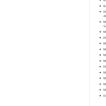
B
B
D
d
M
S
M
D
M
M
M
M
D
M
M
M
M
D