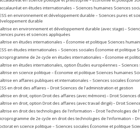
accalauréat en science politique et philosophie – Économie et politique Sc
accalauréat en études internationales – Sciences humaines Sciences socia
ESS en environnement et développement durable – Sciences pures et scie
éveloppement durable
aîtrise en environnement et développement durable (avec stage) – Scien
ciences pures et sciences appliquées
aîtrise en études internationales – Économie et politique Sciences humai
ESS en études internationales – Sciences sociales Économie et politique
icroprogramme de 2e cycle en études internationales – Économie et polit
aîtrise en études internationales, option Études européennes – Sciences
aîtrise en science politique – Économie et politique Sciences humaines Sc
aîtrise en affaires publiques et internationales – Sciences sociales Écon
ESS en droit des affaires – Droit Sciences de l'administration et gestion
aîtrise en droit, option Droit des affaires (avec mémoire) – Droit Sciences d
aîtrise en droit, option Droit des affaires (avec travail dirigé) – Droit Scien
aîtrise en droit des technologies de l'information – Droit Technologies de l'
icroprogramme de 2e cycle en droit des technologies de l'information – Dro
octorat en science politique – Sciences sociales Économie et politique Sc