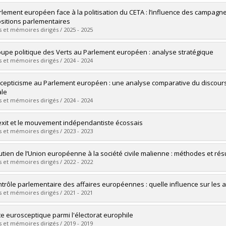
mé(e) :
Dubois, Nicholas
rlement européen face à la politisation du CETA : l’influence des campagne
 :
Maîtrise
ositions parlementaires
ôme obtenu :
M. Sc.
 et mémoires dirigés / 2025 - 2025
vers le document dans Papyrus
mé(e) :
Reymond, Elisa
oupe politique des Verts au Parlement européen : analyse stratégique
 :
Maîtrise
 et mémoires dirigés / 2024 - 2024
ôme obtenu :
M. Sc.
vers le document dans Papyrus
mé(e) :
Guégan, Nolwen
cepticisme au Parlement européen : une analyse comparative du discours e
 :
Maîtrise
ale
ôme obtenu :
M. Sc.
 et mémoires dirigés / 2024 - 2024
vers le document dans Papyrus
mé(e) :
Benoit, Léandre
exit et le mouvement indépendantiste écossais
 :
Maîtrise
 et mémoires dirigés / 2023 - 2023
ôme obtenu :
M. Sc.
vers le document dans Papyrus
mé(e) :
Rheault, Gabrielle
utien de l’Union européenne à la société civile malienne : méthodes et rés
 :
Maîtrise
 et mémoires dirigés / 2022 - 2022
ôme obtenu :
M. Sc.
vers le document dans Papyrus
mé(e) :
Vuitton, Alix
ntrôle parlementaire des affaires européennes : quelle influence sur les a
 :
Maîtrise
 et mémoires dirigés / 2021 - 2021
ôme obtenu :
M. Sc.
vers le document dans Papyrus
mé(e) :
Mounier, Antoine
te eurosceptique parmi l'électorat europhile
 :
Maîtrise
 et mémoires dirigés / 2019 - 2019