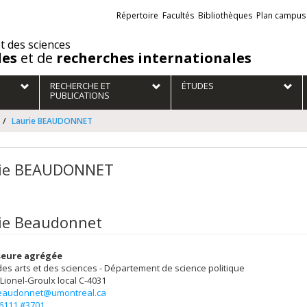
Liens
Répertoire
Facultés
Bibliothèques
Plan campus
externes
et des sciences
des
et de
recherches internationales
RECHERCHE ET
ÉTUDES
PUBLICATIONS
Laurie BEAUDONNET
rie BEAUDONNET
ie Beaudonnet
seure agrégée
des arts et des sciences - Département de science politique
 Lionel-Groulx
local C-4031
beaudonnet@umontreal.ca
-6111 #3701