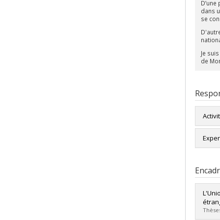
D’une p
dans u
se con
D'autr
nationa
Je sui
de Mont
Respon
Activi
Expert
Politi
Encad
Europ
L'Uni
étran
Thèses