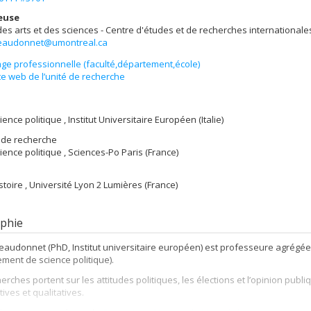
euse
des arts et des sciences - Centre d'études et de recherches internationale
beaudonnet@umontreal.ca
ge professionnelle (faculté,département,école)
te web de l’unité de recherche
ience politique , Institut Universitaire Européen (Italie)
 de recherche
cience politique , Sciences-Po Paris (France)
istoire , Université Lyon 2 Lumières (France)
phie
eaudonnet (PhD, Institut universitaire européen) est professeure agrégée
ment de science politique).
erches portent sur les attitudes politiques, les élections et l’opinion pu
tives et qualitatives.