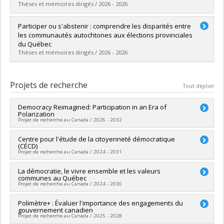
Thèses et mémoires dirigés / 2026 - 2026
Diplômé(e) :
Duhaime-Gagné, Delphine
Participer ou s'abstenir : comprendre les disparités entre
Cycle :
Maîtrise
les communautés autochtones aux élections provinciales
Diplôme obtenu :
M. Sc.
du Québec
Lien vers le document dans Papyrus
Thèses et mémoires dirigés / 2026 - 2026
Diplômé(e) :
Levasseur-Thériault, Louis
Cycle :
Maîtrise
Projets de recherche
Tout déplier
Diplôme obtenu :
M. Sc.
Lien vers le document dans Papyrus
Democracy Reimagined: Participation in an Era of
Polarization
Projet de recherche au Canada / 2026 - 2032
Chercheur principal :
Centre pour l'étude de la citoyenneté démocratique
Laurie Beaudonnet
(CÉCD)
Co-chercheurs :
Pascale Devette
,
Catherine Ouellet
Projet de recherche au Canada / 2024 - 2031
Sources de financement :
CRSH/Conseil de recherches en
sciences humaines du Canada
Chercheur principal :
La démocratie, le vivre ensemble et les valeurs
Patrick Fournier
,
Frédérick Bastien
Programmes de subvention :
PVXXXXXX-Subvention Savoir
communes au Québec
Co-chercheurs :
André Blais
,
Claire Durand
,
Richard Nadeau
,
Projet de recherche au Canada / 2024 - 2030
Jean-François Godbout
,
Roxane de la Sablonnière
,
Erick
Lachapelle
,
Laurie Beaudonnet
,
Vincent Arel-Bundock
,
Ruth
Chercheur principal :
Polimètre+ : Évaluer l'importance des engagements du
Mireille Lalancette
Dassonneville
,
Olivier Jacques
,
Catherine Ouellet
,
Evelyne
gouvernement canadien
Co-chercheurs :
Catherine Ouellet
Brie
,
Dietlind Stolle
,
Antoine Bilodeau
,
Éric Bélanger
,
Projet de recherche au Canada / 2025 - 2028
Sources de financement :
FRQSC/Fonds de recherche du