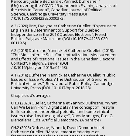
Rancourt, Justine Béchard et Yannick Dufresne. "
(Un)covering the COVID-19 pandemic : Framing analysis of
the crisis in Canada", Canadian Journal of Political
Science, Cambridge University Press (DOI
:10.1017/S0008423920000372).
A.3 (2020) Brie, Evelyne et Catherine Ouellet. "Exposure to
English as a Determinant to Support for Quebec
Independence in the 2018 Québec Elections", French
Politics, Palgrave Macmillan (DOI :10.1057/s41253-020-
00119-5).
A.2 (2019) Dufresne, Yannick et Catherine Ouellet. (2019).
"The Most Infertile Soil : Conceptualization, Measurement
and Effects of Positional Issues in the Canadian Electoral
Context", Heliyon, Elsevier (DOI
:10.1016/j.helyion.2019.e01453).
A.1 (2018) Dufresne, Yannick et Catherine Ouellet. "Public
Issues or Issue Publics ? The Distribution of Genuine
Political Attitudes", Behavioural Public Policy, Cambridge
University Press (DOI :10.1017/bpp. 2018.28)
Chapitres d'ouvrages
CH.3 (2023) Ouellet, Catherine et Yannick Dufresne. "What
Can We Learn From Digital Data? The concept of lifestyle
to illustrate the theoretical potential and some ethical
issues raised by the digital age", Dans Montigny, E. et C.
Biancalana (Eds) Artificial Democracy, (À paraître).
CH.2 (2023) Dufresne, Yannick, David Dumouchel et
Catherine Ouellet. "Morcellement médiatique et