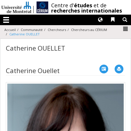
Passer
/
Centre d'
études
et de
au
recherches internationales
contenu
Langues
Liens 
R
Menu
N
Accueil
Communauté
Chercheurs
Chercheurs au CÉRIUM
Catherine OUELLET
Catherine OUELLET
Vcard
Imp
Catherine Ouellet