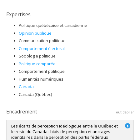
ludique de collecte de données
Datagotchi
, déployé pour la
première fois lors des élections fédérales canadiennes de 2021,
Expertises
puis à nouveau lors des élections québécoises de 2022, en
partenariat avec la Presse Canadienne. Je suis actuellement en
Politique québécoise et canadienne
discussion avec différents partenaires afin de déployer Datagotchi
à l'international, notamment au Mexique, au Japon, en Bulgarie et
Opinion publique
en Indonésie.
Communication politique
Comportement électoral
Mes recherches ont été publiées dans différentes revues,
dont
Political Communication, Nations & Nationalism,
Parliamentary
Sociologie politique
Affairs
,
French Politics
, le
International journal of Public Opinion
Politique comparée
Research,
la
Canadian Journal of Political Science/La revue canadienne de
Comportement politique
science politique
ou encore
The Journal of Legislative Studies.
Humanités numériques
Canada
Canada (Québec)
Encadrement
Tout déplier
Les écarts de perception idéologique entre le Québec et
le reste du Canada : biais de perception et ancrages
identitaires dans la perception des partis fédéraux