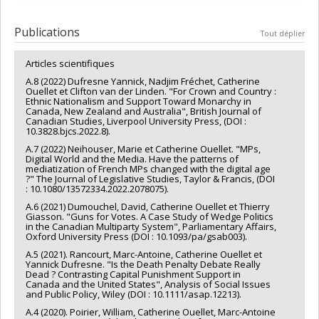
Benjamin Forest
,
Mebs Kanji
,
Allison Harell
,
Colette Brin
,
Québec - Société et culture (FQRSC)
Thierry Giasson
,
Marc-André Bodet
,
François Gélineau
,
Chercheur principal :
Catherine Ouellet
Programmes de subvention :
Jeremy Clark
,
Leonardo Baccini
,
Eran Shor
,
Normand Landry
,
Co-chercheurs :
Yannick Dufresne
,
Shannon Dinan
Publications
Tout déplier
Yannick Dufresne
,
Dominic Duval
,
Aaron Sholom Erlich
,
Sources de financement :
CRSH/Conseil de recherches en
Fenwick McKelvey
,
Thomas Georg Soehl
,
Eric Louis Hehman
,
sciences humaines du Canada
Articles scientifiques
Mireille Lalancette
,
Reihaneh Rabbany
,
Caroline Le Pennec
,
Programmes de subvention :
PVXXXXXX-Subvention Savoir
Elissa Berwick
,
Valérie-Anne Mahéo-Le Luel
,
Marina
A.8 (2022) Dufresne Yannick, Nadjim Fréchet, Catherine
Doucerain
,
Arnaud Dellis
,
Emmanuel Choquette
,
Joanie
Ouellet et Clifton van der Linden. "For Crown and Country :
Ethnic Nationalism and Support Toward Monarchy in
Bouchard
,
Lisa Birch
,
Virginie Hébert
,
Shannon Dinan
,
Canada, New Zealand and Australia", British Journal of
Nicolas Ajzenman
,
Colin Sott
,
Simon Coulombe
Canadian Studies, Liverpool University Press, (DOI :
Sources de financement :
FRQSC/Fonds de recherche du
10.3828.bjcs.2022.8).
Québec - Société et culture (FQRSC)
A.7 (2022) Neihouser, Marie et Catherine Ouellet. "MPs,
Programmes de subvention :
PV129894-(RG) Programme
Digital World and the Media. Have the patterns of
Regroupements stratégiques
mediatization of French MPs changed with the digital age
?" The Journal of Legislative Studies, Taylor & Francis, (DOI
: 10.1080/13572334.2022.2078075).
A.6 (2021) Dumouchel, David, Catherine Ouellet et Thierry
Giasson. "Guns for Votes. A Case Study of Wedge Politics
in the Canadian Multiparty System", Parliamentary Affairs,
Oxford University Press (DOI : 10.1093/pa/gsab003).
A.5 (2021). Rancourt, Marc-Antoine, Catherine Ouellet et
Yannick Dufresne. "Is the Death Penalty Debate Really
Dead ? Contrasting Capital Punishment Support in
Canada and the United States", Analysis of Social Issues
and Public Policy, Wiley (DOI : 10.1111/asap.12213).
A.4 (2020). Poirier, William, Catherine Ouellet, Marc-Antoine