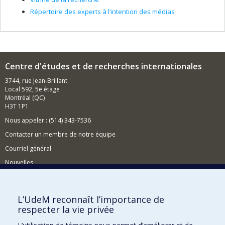
Répertoire des experts à l’intention des médias
Centre d'études et de recherches internationales
3744, rue Jean-Brillant
Local 592, 5e étage
Montréal (QC)
H3T 1P1
Nous appeler : (514) 343-7536
Contacter un membre de notre équipe
Courriel général
Nouvelles
Événements
Comment soutenir le CÉRIUM?
L’UdeM reconnaît l’importance de
respecter la vie privée
BESOIN D'AIDE?