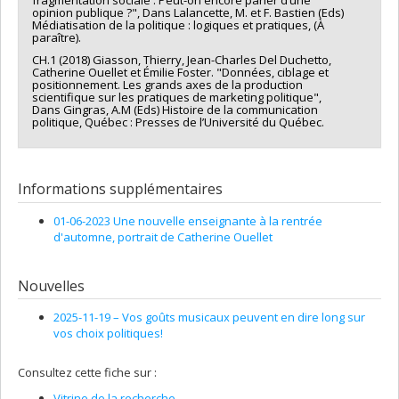
fragmentation sociale : Peut-on encore parler d’une
opinion publique ?", Dans Lalancette, M. et F. Bastien (Eds)
Médiatisation de la politique : logiques et pratiques, (À
paraître).
CH.1 (2018) Giasson, Thierry, Jean-Charles Del Duchetto,
Catherine Ouellet et Émilie Foster. "Données, ciblage et
positionnement. Les grands axes de la production
scientifique sur les pratiques de marketing politique",
Dans Gingras, A.M (Eds) Histoire de la communication
politique, Québec : Presses de l’Université du Québec.
Informations supplémentaires
01-06-2023 Une nouvelle enseignante à la rentrée
d'automne, portrait de Catherine Ouellet
Nouvelles
2025-11-19 –
Vos goûts musicaux peuvent en dire long sur
vos choix politiques!
Consultez cette fiche sur :
Vitrine de la recherche