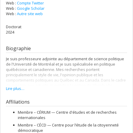
Web :
Compte Twitter
Web :
Google Scholar
Web :
Autre site web
Doctorat
2024
Biographie
Je suis professeure adjointe au département de science politique
de l'Université de Montréal et je suis spécialisée en politique
québécoise et canadienne. Mes recherches portent
principalement le style de vie, l'opinion publique et les
comportements politiques au Québec et au Canada. Dans le cadre
de mes travaux actuels, je mobilise la notion de
lifestyle
afin
Lire plus…
d'affiner notre compréhension des dynamiques électorales dans
les contextes québécois et canadien, ainsi que la formation (et la
Affiliations
validité) des préjugés fondés sur l'apparence.
Par ailleurs, au cours des dernières années, j'ai acquis une
Membre –
CÉRIUM — Centre d'études et de recherches
formation rigoureuse dans les approches et les méthodologies
internationales
propres aux sciences sociales numériques. J'ai aussi développé
Membre –
CÉCD — Centre pour l’étude de la citoyenneté
une expertise dans la création d'applications numériques de
démocratique
transfert de connaissances. Je suis notamment derrière l'outil