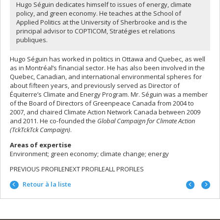
Hugo Séguin dedicates himself to issues of energy, climate
policy, and green economy. He teaches at the School of
Applied Politics at the University of Sherbrooke and is the
principal advisor to COPTICOM, Stratégies et relations
publiques.
Hugo Séguin has worked in politics in Ottawa and Quebec, as well
as in Montréal’s financial sector. He has also been involved in the
Quebec, Canadian, and international environmental spheres for
about fifteen years, and previously served as Director of
Équiterre’s Climate and Energy Program. Mr. Séguin was a member
of the Board of Directors of Greenpeace Canada from 2004 to
2007, and chaired Climate Action Network Canada between 2009
and 2011. He co-founded the
Global Campaign for Climate Action
(TckTckTck Campaign)
.
Areas of expertise
Environment; green economy; climate change; energy
PREVIOUS PROFILENEXT PROFILEALL PROFILES
Portrait
Portrai
Retour à la liste
précéd
suivan