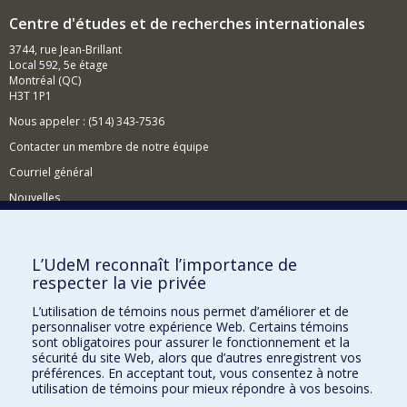
Centre d'études et de recherches internationales
3744, rue Jean-Brillant
Local 592, 5e étage
Montréal (QC)
H3T 1P1
Nous appeler : (514) 343-7536
Contacter un membre de notre équipe
Courriel général
Nouvelles
Événements
Comment soutenir le CÉRIUM?
L’UdeM reconnaît l’importance de
respecter la vie privée
BESOIN D'AIDE?
L’utilisation de témoins nous permet d’améliorer et de
Plan du site
personnaliser votre expérience Web. Certains témoins
Signaler une erreur
sont obligatoires pour assurer le fonctionnement et la
sécurité du site Web, alors que d’autres enregistrent vos
Accessibilité
préférences. En acceptant tout, vous consentez à notre
utilisation de témoins pour mieux répondre à vos besoins.
FACULTÉ DES ARTS ET DES SCIENCES