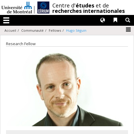
Passer
/
Centre d'
études
et de
au
recherches internationales
contenu
Langues
Liens 
R
Menu
N
Accueil
Communauté
Fellows
Hugo Séguin
Research Fellow